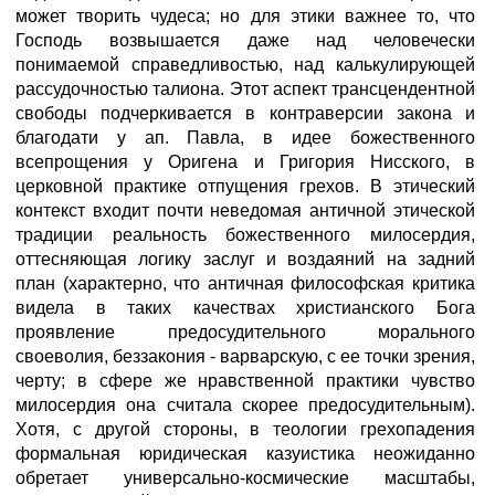
может творить чудеса; но для этики важнее то, что
Господь возвышается даже над человечески
понимаемой справедливостью, над калькулирующей
рассудочностью талиона. Этот аспект трансцендентной
свободы подчеркивается в контраверсии закона и
благодати у ап. Павла, в идее божественного
всепрощения у Оригена и Григория Нисского, в
церковной практике отпущения грехов. В этический
контекст входит почти неведомая античной этической
традиции реальность божественного милосердия,
оттесняющая логику заслуг и воздаяний на задний
план (характерно, что античная философская критика
видела в таких качествах христианского Бога
проявление предосудительного морального
своеволия, беззакония - варварскую, с ее точки зрения,
черту; в сфере же нравственной практики чувство
милосердия она считала скорее предосудительным).
Хотя, с другой стороны, в теологии грехопадения
формальная юридическая казуистика неожиданно
обретает универсально-космические масштабы,