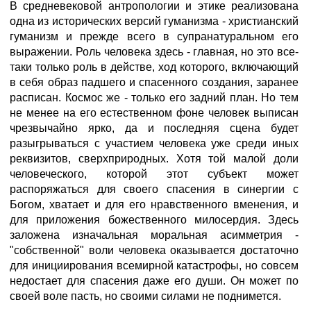
В средневековой антропологии и этике реализована
одна из исторических версий гуманизма - христианский
гуманизм и прежде всего в супранатуральном его
выражении. Роль человека здесь - главная, но это все-
таки только роль в действе, ход которого, включающий
в себя образ падшего и спасенного создания, заранее
расписан. Космос же - только его задний план. Но тем
не менее на его естественном фоне человек выписан
чрезвычайно ярко, да и последняя сцена будет
разыгрываться с участием человека уже среди иных
реквизитов, сверхприродных. Хотя той малой доли
человеческого, которой этот субъект может
распоряжаться для своего спасения в синергии с
Богом, хватает и для его нравственного вменения, и
для приложения божественного милосердия. Здесь
заложена изначальная моральная асимметрия -
"собственной" воли человека оказывается достаточно
для инициирования всемирной катастрофы, но совсем
недостает для спасения даже его души. Он может по
своей воле пасть, но своими силами не поднимется.