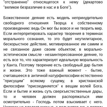
"отстраненно" относящегося к нему (декартово
"великое безразличие в нас и в Боге").
Божественное деяние есть модель непринудительно
свободного отношения Творца к собственному
произведению: ведь Он мог бы вовсе и не творить мир.
Если интерпретировать характер творения в терминах
морального сознания, то это будет неутилитарное,
бескорыстное действие, мотивированное им самим и
не связанное даже своим объектом; в морально-
эстетическом смысле - незаинтересованное деяние, то
есть все то, что характеризует идеальную моральность
у Канта. Поэтому творение есть свободный дар бытия
и жизни. Это тоже важный момент - бытие,
считавшееся в античной натурфилософии естественно
"присущим" всякому сущему, в христианской
философии "присоединяется" к вещам волей Бога.
Если и бытие и жизнь суть сверхъестественные дары,
то и человек должен распоряжаться ими
осмотрительно - Господь потом взыскивает с него.