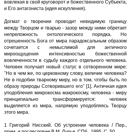
вовлекая в свой круговорот и божественного Субъекта,
и Его антагониста (идея искупления).
Догмат о творении проводит невидимую границу
между Творцом и тварью - зазор между ними обретает
непреложность онтологического порядка. Но
отрешенность Бога от мира парадоксальным образом
сочетается с немыслимой для античного
мироощущения интенсивностью божественной
вовлеченности в судьбу каждого отдельного человека.
Человек получает новый статус в сотворенном мире:
"Но в чем же, по церковному слову, величие человека?
Не в подобии тварному миру, но в том, чтобы быть по
образу природы Сотворившего его" [1]. Античная идея
уподобления микрокосма макрокосму, человека - миру
принципиально трансформируется: человек
выделяется из мира, напрямую уподобляясь Творцу
этого мира.
1 Григорий Нисский. Об устроении человека / Пер.,
прим. и послесловие В.М. Лурье. СПб., 1995. С. 50.