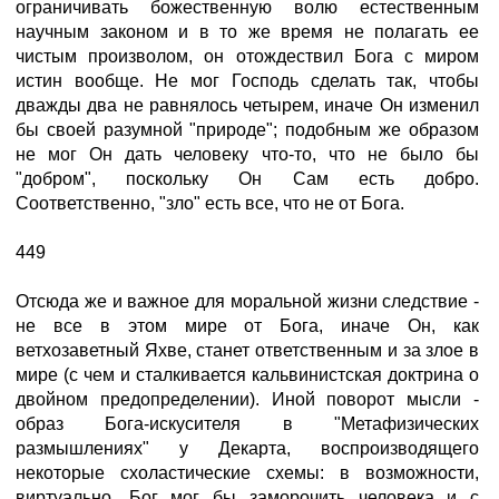
ограничивать божественную волю естественным
научным законом и в то же время не полагать ее
чистым произволом, он отождествил Бога с миром
истин вообще. Не мог Господь сделать так, чтобы
дважды два не равнялось четырем, иначе Он изменил
бы своей разумной "природе"; подобным же образом
не мог Он дать человеку что-то, что не было бы
"добром", поскольку Он Сам есть добро.
Соответственно, "зло" есть все, что не от Бога.
449
Отсюда же и важное для моральной жизни следствие -
не все в этом мире от Бога, иначе Он, как
ветхозаветный Яхве, станет ответственным и за злое в
мире (с чем и сталкивается кальвинистская доктрина о
двойном предопределении). Иной поворот мысли -
образ Бога-искусителя в "Метафизических
размышлениях" у Декарта, воспроизводящего
некоторые схоластические схемы: в возможности,
виртуально, Бог мог бы заморочить человека и с