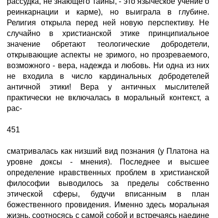
рассудка, не знающего тайны, - это языческое учение о
реинкарнации и карме), но выиграла в глубине.
Религия открыла перед ней новую перспективу. Не
случайно в христианской этике принципиальное
значение обретают теологические добродетели,
открывающие аспекты не зримого, но прозреваемого,
возможного - вера, надежда и любовь. Ни одна из них
не входила в число кардинальных добродетелей
античной этики! Вера у античных мыслителей
практически не включалась в моральный контекст, а
рас-
451
сматривалась как низший вид познания (у Платона на
уровне доксы - мнения). Последнее и высшее
определение нравственных проблем в христианской
философии выводилось за пределы собственно
этической сферы, будучи вписанным в план
божественного провидения. Именно здесь моральная
жизнь, соотносясь с самой собой и встречаясь наедине