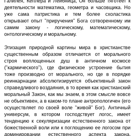
Галилея, Кеплера и Лейбница, Он больше тяготеет к
деятельности математика, геометра и часовщика. Но
уже сама патристика и тем более схоластика
открывают опыт "приручения" Бога сотворенному им
самим закону - логическому, математическому,
онтологическому и моральному.
Этизация природной картины мира в христианстве
существенным образом отличается от морального
строя воплощенных душ в античном космосе
("кармического"), где физическое устроение бытия
тоже производно от морального, но где в порядке
реинкарнации абсолютизируется объективный закон
справедливого воздаяния, в то время как христианский
моральный Закон, как мы знаем, в этом смысле вовсе
не объективен, а в каком-то плане антропологичен (его
осуществляет по своей воле "живой" Бог). Античный
универсум, в котором господствует логос, имеет
тенденцию к секуляризации естественного закона от
божественной воли или к поглощению ее логосом при
доминировании естественного аспекта закона.