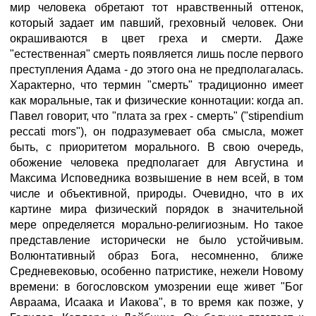
мир человека обретают тот нравственный оттенок,
который задает им павший, греховный человек. Они
окрашиваются в цвет греха и смерти. Даже
"естественная" смерть появляется лишь после первого
преступления Адама - до этого она не предполагалась.
Характерно, что термин "смерть" традиционно имеет
как моральные, так и физические коннотации: когда ап.
Павел говорит, что "плата за грех - смерть" ("stipendium
peccati mors"), он подразумевает оба смысла, может
быть, с приоритетом морального. В свою очередь,
обожение человека предполагает для Августина и
Максима Исповедника возвышение в нем всей, в том
числе и объективной, природы. Очевидно, что в их
картине мира физический порядок в значительной
мере определяется морально-религиозным. Но такое
представление исторически не было устойчивым.
Волюнтативный образ Бога, несомненно, ближе
Средневековью, особенно патристике, нежели Новому
времени: в богословском умозрении еще живет "Бог
Авраама, Исаака и Иакова", в то время как позже, у