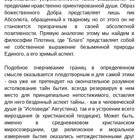
пределами нравственно ориентированной души. Образ
божественного Добра представляет лишь лик
Абсолюта, обращенный к тварному, но от этого он не
становится призрачным в своей абсолютной
позитивности. Прямую аналогию этому мы найдем в
философии Плотина, где "Благо" представляет собой
не собственное выражение безымянной природы
Единого, а его зримый аспект.
Подобное очерчивание границ в определенном
смысле оказывается плодотворным и для самой этики
- она уже не претендует на окончательное разумное
истолкование тайн бытия, всегда резервируя в нем
место для принципиально непостижимого, оставляя
для него бездонный аспект тайны, - как в человеческой
душе (в "Исповеди" Августина), так и в устроении всего
мироздания (в христианской теодицее). Может быть,
именно в средневековом христианском
миросозерцании, где религиозное и моральное
измерения бытия оказались нетождественными друг