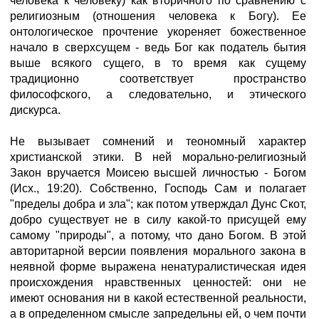
человека к человеку) как вторичного по сравнению с
религиозным (отношения человека к Богу). Ее
онтологическое прочтение укореняет божественное
начало в сверхсущем - ведь Бог как податель бытия
выше всякого сущего, в то время как сущему
традиционно соответствует пространство
философского, а следовательно, и этического
дискурса.
Не вызывает сомнений и теономный характер
христианской этики. В ней морально-религиозный
Закон вручается Моисею высшей личностью - Богом
(Исх., 19:20). Собственно, Господь Сам и полагает
"пределы добра и зла"; как потом утверждал Дунс Скот,
добро существует не в силу какой-то присущей ему
самому "природы", а потому, что дано Богом. В этой
авторитарной версии появления морального закона в
неявной форме выражена ненатуралистическая идея
происхождения нравственных ценностей: они не
имеют основания ни в какой естественной реальности,
а в определенном смысле запредельны ей, о чем почти