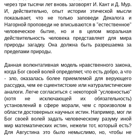
через три тысячи лет вновь заговорят И. Кант и Д. Мур.
И, действительно, опыт истории этической мысли
показывает, что не только заповеди Декалога и
Нагорной проповеди не вписываются в "естественное"
человеческое бытие, но и в целом моральная
действительность человека представляет для мира
природы загадку. Она должна быть разрешаема за
пределами природы.
Данная волюнтативная модель нравственного закона,
когда Бог своей волей определяет, что есть добро, а что
- зло, оказалась более приемлемой для верующего
рассудка, чем ее сциентистские или натуралистические
аналоги. Легче согласиться с некоторой "условностью"
(хотя не исключающей их обязательность)
установлений в сфере морали, чем с произволом в
области достоверных научных истин. Например, мог ли
Бог своей волей задать человеческому разуму иной
мир математических истин, нежели тот, который есть?
Для Августина это было немыслимо, но, чтобы не