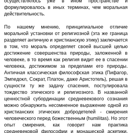
осуществлялось уже в ином пространстве и
формулировалось в иных терминах, чем моральная
действительность.
По нашему мнению, принципиальное отличие
моральной установки от религиозной (эта же граница
разделяет античную и христианскую этику) заключается
в том, что мораль определяет своей высшей целью
достижение совершенства природы, заложенной в
человеке, в то время как религия видит ее в спасении
человека, достижимом за пределами его природы.
Античная классическая философская этика (Пифагор,
Эмпедокл, Сократ, Платон, даже Аристотель), решая в
сущности ту же задачу спасения, постулировала
тождество этического и религиозного. В названной
ценностной субординации средневекового сознания
можно обнаружить несомненное выражение одной из
христианских этических добродетелей - смирения
человеческого перед божественным (humilitas). Но этот
опыт смирения, как говорит нам практика
средневековой философии и монашеской аскетики,