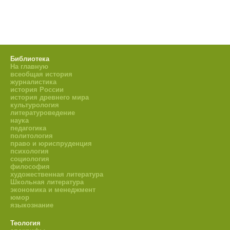
Библиотека
На главную
всеобщая история
журналистика
история России
история древнего мира
культурология
литературоведение
наука
педагогика
политология
право и юриспруденция
психология
социология
философия
художественная литература
Школьная литература
экономика и менеджмент
юмор
языкознание
Теология