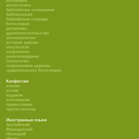
апокрифы
апологетика
библейские толкования
библиология
библейские словари
богословие
догматика
душепопечительство
екклесиология
история церкви
оккультизм
патрология
религиоведение
сектология
современная церковь
сравнительное богословие
Конфессии
атеизм
ислам
иудаизм
католицизм
православие
протестантизм
Иностранные языки
Английский
Французский
Немецкий
Иврит