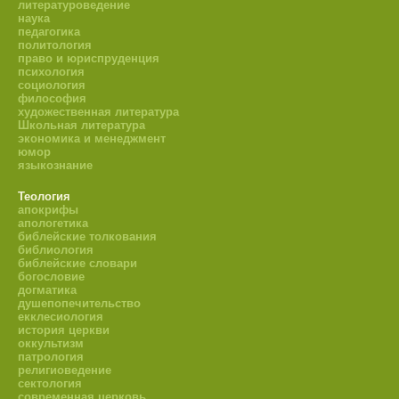
литературоведение
наука
педагогика
политология
право и юриспруденция
психология
социология
философия
художественная литература
Школьная литература
экономика и менеджмент
юмор
языкознание
Теология
апокрифы
апологетика
библейские толкования
библиология
библейские словари
богословие
догматика
душепопечительство
екклесиология
история церкви
оккультизм
патрология
религиоведение
сектология
современная церковь