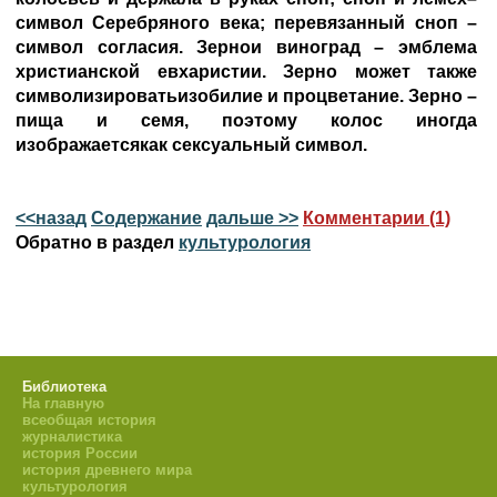
символ Серебряного века; перевязанный сноп –
символ согласия. Зернои виноград – эмблема
христианской евхаристии. Зерно может также
символизироватьизобилие и процветание. Зерно –
пища и семя, поэтому колос иногда
изображаетсякак сексуальный символ.
<<назад
Содержание
дальше >>
Комментарии (1)
Обратно в раздел
культурология
Библиотека
На главную
всеобщая история
журналистика
история России
история древнего мира
культурология