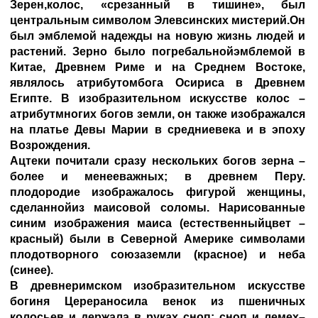
Зерен,колос, «срезанный в тишине», был
центральным символом Элевсинских мистерий.Он
был эмблемой надежды на новую жизнь людей и
растений. Зерно было погребальнойэмблемой в
Китае, Древнем Риме и на Среднем Востоке,
являлось атрибутомбога Осириса в Древнем
Египте. В изобразительном искусстве колос –
атрибутмногих богов земли, он также изображался
на платье Девы Марии в средниевека и в эпоху
Возрождения.
Ацтеки почитали сразу нескольких богов зерна –
более и менееважных; в древнем Перу.
плодородие изображалось фигурой женщины,
сделаннойиз маисовой соломы. Нарисованные
синим изображения маиса (естественныйцвет –
красный) были в Северной Америке символами
плодотворного союзаземли (красное) и неба
(синее).
В древнеримском изобразительном искусстве
богиня Церераносила венок из пшеничных
колосьев и держала в руках сноп; сноп и лемех–