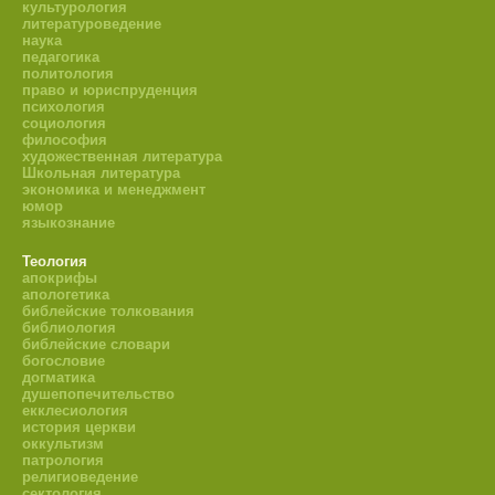
культурология
литературоведение
наука
педагогика
политология
право и юриспруденция
психология
социология
философия
художественная литература
Школьная литература
экономика и менеджмент
юмор
языкознание
Теология
апокрифы
апологетика
библейские толкования
библиология
библейские словари
богословие
догматика
душепопечительство
екклесиология
история церкви
оккультизм
патрология
религиоведение
сектология