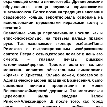
охраняющей силы и личногогерба. Древнеримские
обручальные кольца служили юридическими
знакамисоюза. Более поздняя традиция надевания
свадебного кольца, вероятно,была основана на
использовании церковными иерархами колец с
печаткой.
Свадебные кольца первоначально носили, как и
епископскоекольцо, на третьем пальце правой
руки. Так называемое «кольцо рыбака»Папы
Римского с выгравированным изображением
святого Петра с сетью,которое ломают в день его
смерти, – главная печать римской
католическойцеркви. Простое золотое кольцо
монахинь является обязательным символомих
«брака» с Христом. Кольцо дожей, бросаемое в
Адриатическое морев праздник Вознесения, было
символом вечного процветания и мощи
Венецианскойморской державы. Эта мистическая
церемония была введена Папой
РимскимАлександром Ш после того, как город
помог ему одержать победу над