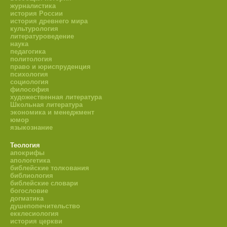
журналистика
история России
история древнего мира
культурология
литературоведение
наука
педагогика
политология
право и юриспруденция
психология
социология
философия
художественная литература
Школьная литература
экономика и менеджмент
юмор
языкознание
Теология
апокрифы
апологетика
библейские толкования
библиология
библейские словари
богословие
догматика
душепопечительство
екклесиология
история церкви