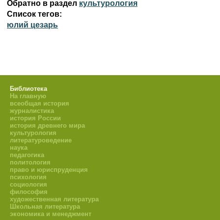
Обратно в раздел
культурология
Список тегов:
юлий цезарь
Библиотека
На главную
всеобщая история
журналистика
история России
история древнего мира
культурология
литературоведение
наука
педагогика
политология
право и юриспруденция
психология
социология
философия
художественная литература
Школьная литература
экономика и менеджмент