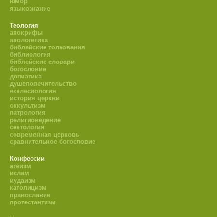
юмор
языкознание
Теология
апокрифы
апологетика
библейские толкования
библиология
библейские словари
богословие
догматика
душепопечительство
екклесиология
история церкви
оккультизм
патрология
религиоведение
сектология
современная церковь
сравнительное богословие
Конфессии
атеизм
ислам
иудаизм
католицизм
православие
протестантизм