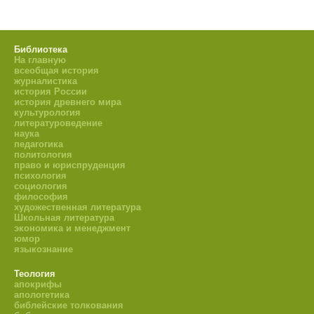
Библиотека
На главную
всеобщая история
журналистика
история России
история древнего мира
культурология
литературоведение
наука
педагогика
политология
право и юриспруденция
психология
социология
философия
художественная литература
Школьная литература
экономика и менеджмент
юмор
языкознание
Теология
апокрифы
апологетика
библейские толкования