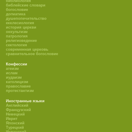
библиология
библейские словари
богословие
догматика
душепопечительство
екклесиология
история церкви
оккультизм
патрология
религиоведение
сектология
современная церковь
сравнительное богословие
Конфессии
атеизм
ислам
иудаизм
католицизм
православие
протестантизм
Иностранные языки
Английский
Французский
Немецкий
Иврит
Японский
Турецкий
Испанский