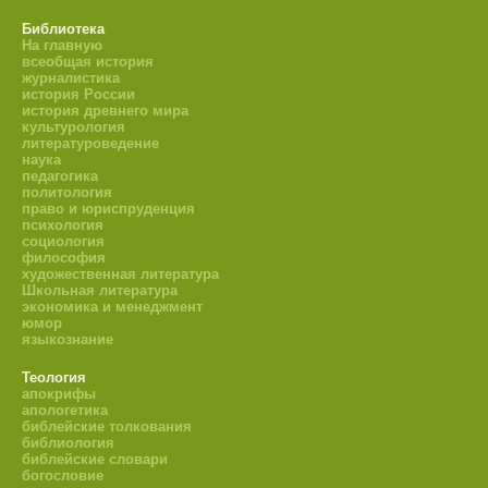
Библиотека
На главную
всеобщая история
журналистика
история России
история древнего мира
культурология
литературоведение
наука
педагогика
политология
право и юриспруденция
психология
социология
философия
художественная литература
Школьная литература
экономика и менеджмент
юмор
языкознание
Теология
апокрифы
апологетика
библейские толкования
библиология
библейские словари
богословие