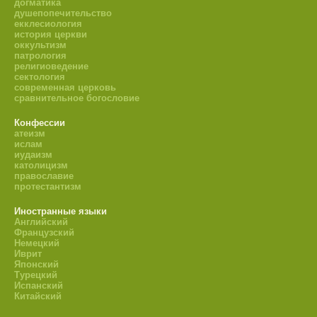
догматика
душепопечительство
екклесиология
история церкви
оккультизм
патрология
религиоведение
сектология
современная церковь
сравнительное богословие
Конфессии
атеизм
ислам
иудаизм
католицизм
православие
протестантизм
Иностранные языки
Английский
Французский
Немецкий
Иврит
Японский
Турецкий
Испанский
Китайский