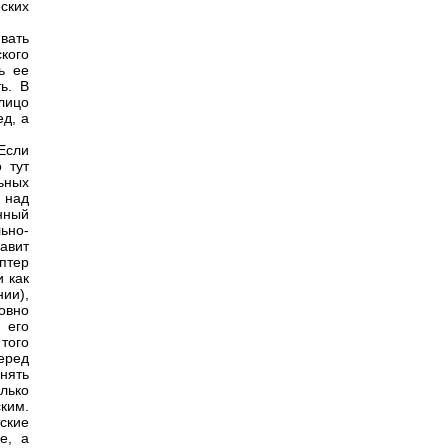
еских
вать
кого
ь ее
ь. В
лицо
д, а
 Если
 тут
ьных
 над
нный
ьно-
авит
птер
 как
нии),
овно
 его
 того
перед
днять
лько
ким.
ские
е, а