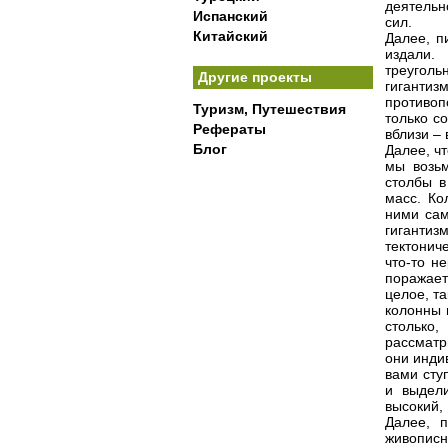
деятельн
Испанский
сил.
Китайский
Далее, п
издали. 
треуголь
Другие проекты
гигантиз
противоп
Туризм, Путешествия
только с
Рефераты
вблизи –
Блог
Далее, чт
мы возьм
столбы в
масс. Ко
ними сам
гигантиз
тектонич
что-то н
поражает
целое, т
колонны 
столько
рассматр
они инди
вами сту
и выдели
высокий,
Далее, п
живописн