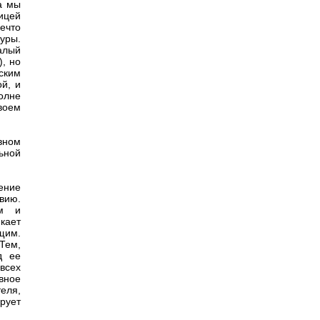
а мы
ицей
ечто
уры.
алый
), но
ским
ой, и
полне
своем
вном
льной
ение
вию.
ем и
кает
щим.
Тем,
д ее
всех
вное
теля,
рует