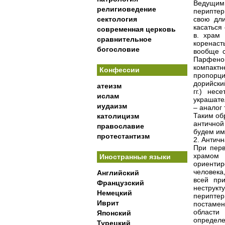
Ведущим 
религиоведение
периптер
сектология
свою дли
касаться
современная церковь
в. храм
сравнительное
коренас
богословие
вообще с
Парфено
компактн
Конфессии
пропорци
дорийски
атеизм
гг.) не
ислам
украшате
иудаизм
– аналог
Таким об
католицизм
античной
православие
будем им
протестантизм
2. Античн
При перв
храмом 
Иностранные языки
ориенти
человека
Английский
всей при
Французский
неструк
Немецкий
перипте
Иврит
постамен
области
Японский
определ
Турецкий