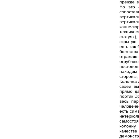
прежде в
Но это 
сопоста
вертика
вертика
каннелюр
техничес
статуях)
скрытую 
есть как
божества
отражающ
огрубляю
постепе
находим 
стороны,
Колонна 
своей вы
прямо да
портик Эр
весь пер
человече
есть сим
интеркол
самосто
колонну 
качест
демонстр