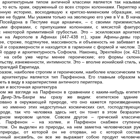
архитектурным типом античной классики является так называ
, то есть храм, окруженный со всех сторон колоннами. Периптер 
нную историю, восходившую к критско-микенским образцам, н
 ее не будем. Мы укажем только на эволюцию его уже в V в. В нач
 Посейдона в Пестуме еще архаичен, – с своими приземисты
тыми формами, с припухшими колоннами, с мясистой фактур
 некоторой примитивной грубостью. Это – эсхиловская архитект
н на Акрополе в Афинах (447-438 гг.), храм Афины-девы гор
ее, строже, подтянутее, массивность и объемность не забивает в
й и соразмерности и находится в гармонии с формой и числом. Э
й ордер и архитектурность Софокла. Наконец, Эрехтейон (ок. 421
сет на себе уже черты менее героические; его формы склон
льству, изнеженности, интимности. Это – вполне ионийский стиль, 
 трагедий Еврипида.
разом, наиболее строгим и героическим, наиболее классическим т
 архитектуры является тип Парфенона. Его главным образом 
еть в виду в характеристике античного периптера.
ая и восточная архитектура
ом же взгляде на Парфенон в сравнении с каким-нибудь египет
Деир-Эль-Бахри мы сразу же видим: египетское здание
ровано в окружающей природе, что оно кажется произведение
, но именно этих недоступных космических сил, господствующи
роде, так что человека здесь нет, он тонет в этом безразли
турном мировом целом. Совсем другое – греческий классиче
р. Парфенон – на холме, и Парфенон снабжен ступенч
том. Он выделен из природы, на нем заметна человеческая рук
 природы, от которой он не оторван, но с которой состав
енный ансамбль, он все же выражает собою продукт человече