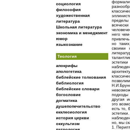
формалис
социология
разнооб
философия
классич
художественная
эллинист
пределы 
литература
всячески
Школьная литература
человече
экономика и менеджмент
него чем
юмор
привлечь
но таких
языкознание
своими 
литерат
Теология
талантли
эстетик
апокрифы
наблюден
апологетика
архитект
классич
библейские толкования
позволи
библиология
Н.И.Бр
библейские словари
невозмож
богословие
подходы 
другая и
догматика
это возм
душепопечительство
есть то,
екклесиология
эстетик
история церкви
наблюден
но, мы с
оккультизм
1. Перип
патрология