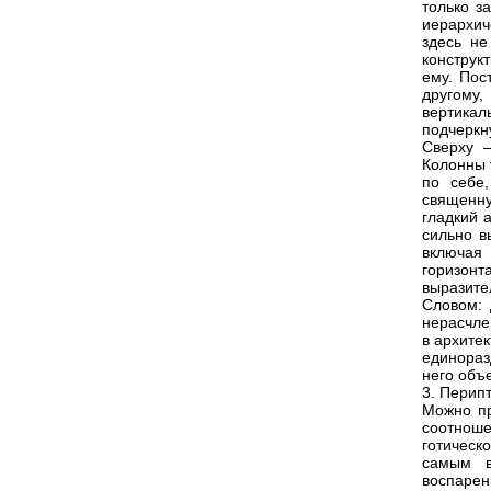
только з
иерархич
здесь не
конструк
ему. Пос
другому
вертикал
подчеркн
Сверху –
Колонны 
по себе,
священн
гладкий 
сильно в
включая 
горизон
выразите
Словом: 
нерасчле
в архите
единораз
него объ
3. Перип
Можно пр
соотнош
готическ
самым в
воспарен