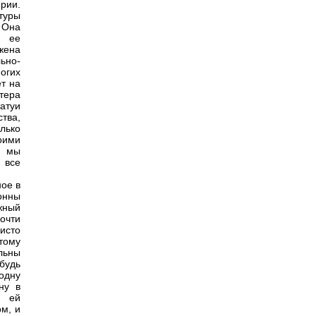
рии.
туры
 Она
и ее
жена
ьно-
огих
ет на
тера
татуи
ства,
лько
оими
е мы
 все
ное в
онны
жный
почти
исто
этому
ельны
будь
одну
ну в
т ей
ом, и