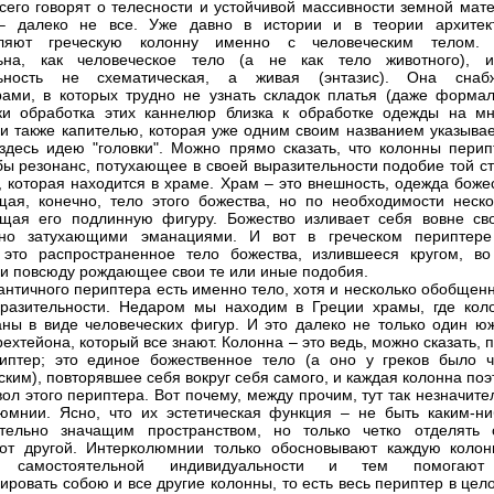
сего говорят о телесности и устойчивой массивности земной мате
– далеко не все. Уже давно в истории и в теории архитек
вляют греческую колонну именно с человеческим телом.
льна, как человеческое тело (а не как тело животного), 
льность не схематическая, а живая (энтазис). Она снаб
ами, в которых трудно не узнать складок платья (даже формал
ки обработка этих каннелюр близка к обработке одежды на мн
, и также капителью, которая уже одним своим названием указыва
здесь идею "головки". Можно прямо сказать, что колонны перип
 бы резонанс, потухающее в своей выразительности подобие той с
, которая находится в храме. Храм – это внешность, одежда боже
ая, конечно, тело этого божества, но по необходимости неско
щая его подлинную фигуру. Божество изливает себя вовне св
нно затухающими эманациями. И вот в греческом периптер
это распространенное тело божества, излившееся кругом, во
 и повсюду рождающее свои те или иные подобия.
античного периптера есть именно тело, хотя и несколько обобщен
разительности. Недаром мы находим в Греции храмы, где кол
ны в виде человеческих фигур. И это далеко не только один ю
ехтейона, который все знают. Колонна – это ведь, можно сказать, 
иптер; это единое божественное тело (а оно у греков было ч
ским), повторявшее себя вокруг себя самого, и каждая колонна по
вол этого периптера. Вот почему, между прочим, тут так незначит
юмнии. Ясно, что их эстетическая функция – не быть каким-ни
ятельно значащим пространством, но только четко отделять 
от другой. Интерколюмнии только обосновывают каждую колон
ве самостоятельной индивидуальности и тем помогаю
ировать собою и все другие колонны, то есть весь периптер в цел