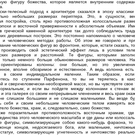
сную фигуру божества, которое является внутренним содержа
а.
ски-телесный подход к архитектуре сказался в эпоху классики
ельно небольших размерах периптера. Это, в сущности, ве
я постройка, столь ярко противоположная колоссальным разм
эпохи и восточной приверженности к абсолютным объемам. Им
в греческой каменной архитектуре так долго соблюдались трад
ких деревянных построек. Это постоянно напоминало о человече
х и человеческих методах работы. Об этом же говорило и пр
вание человеческих фигур во фронтоне, которые, кстати сказать, т
 производить свой эстетический эффект лишь в условии теле
еских размеров и расстояний. Те фигуры, которыми заполн
 только немного больше обыкновенных размеров человека. На
ориентированы колонны: они больше, но это увеличен
нное, вполне обозримое и естественное. А ведь колонна есть
р в своем индивидуальном явлении. Таким образом, есл
етесь по ступеням Парфенона, то вы не теряетесь в како
й и сверхчеловечески-необозримой массе, но вы чувствуете свое 
нормальным; и если вы пойдете между колоннами к стенам во
о и эта галерея со своим непрерывным членением и весь храм ока
 не слишком большими и не слишком маленькими. Вы везде бу
ть себя и своим небольшим человеческим телом измерять все
тело божества, храм, и, следовательно, само божество.
оже поразительная противоположность восточным храмам, где
 единства этого человеческого масштаба и где даны или колоссал
ие фигуры, символизирующие собою какого-нибудь фараона, то 
конце концов, недосягаемого бога, или маленькие, ничтожны
статуи, символизирующие угнетенность и ничтожество реально