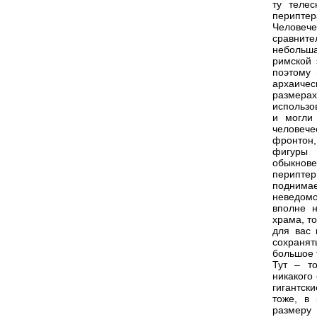
ту теле
периптер
Человече
сравнит
небольша
римской 
поэтому 
архаичес
размера
использо
и могли
человеч
фронтон,
фигуры 
обыкнове
перипте
поднима
неведомо
вполне 
храма, т
для вас
сохраня
большое 
Тут – т
никакого
гигантск
тоже, в 
размеру 