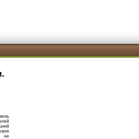
.
возь
елей
шний
своя
ь не