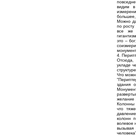
повседне
видим в
измерени
большее,
Можно да
по росту 
все же 
гигантиз
это – бо
соизмери
монумент
4. Перип
Отсюда, 
укладе ч
структур
Что можн
"Перипт
здания 
Монумен
разверты
желание 
Колонны 
что тяже
давление
колонн п
волевое 
вызывая 
человека