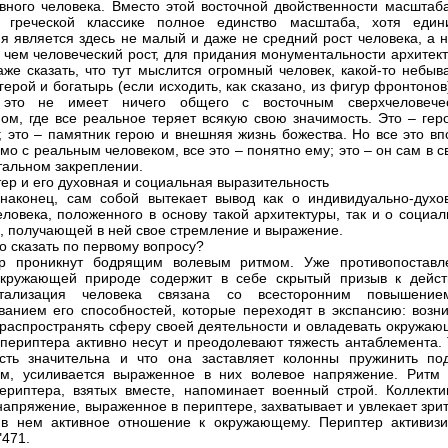
вного человека. Вместо этой восточной двойственности масштаб
 греческой классике полное единство масштаба, хотя един
я является здесь не малый и даже не средний рост человека, а н
 чем человеческий рост, для придания монументальности архитект
же сказать, что тут мыслится огромный человек, какой-то небыв
герой и богатырь (если исходить, как сказано, из фигур фронтонов
это не имеет ничего общего с восточным сверхчеловече
мом, где все реальное теряет всякую свою значимость. Это – гер
г; это – памятник герою и внешняя жизнь божества. Но все это в
мо с реальным человеком, все это – понятно ему; это – он сам в 
альном закреплении.
тер и его духовная и социальная выразительность
наконец, сам собой вытекает вывод как о индивидуально-духо
еловека, положенного в основу такой архитектуры, так и о социа
е, получающей в ней свое стремление и выражение.
о сказать по первому вопросу?
ер проникнут бодрящим волевым ритмом. Уже противопоставл
окружающей природе содержит в себе скрытый призыв к дейст
тализация человека связана со всесторонним повышени
ванием его способностей, которые переходят в экспансию: возни
распространять сферу своей деятельности и овладевать окружаю
периптера активно несут и преодолевают тяжесть антаблемента. 
сть значительна и что она заставляет колонны пружинить по
м, усиливается выраженное в них волевое напряжение. Ритм 
ериптера, взятых вместе, напоминает военный строй. Коллекти
напряжение, выраженное в периптере, захватывает и увлекает зри
в нем активное отношение к окружающему. Периптер активизи
"471.