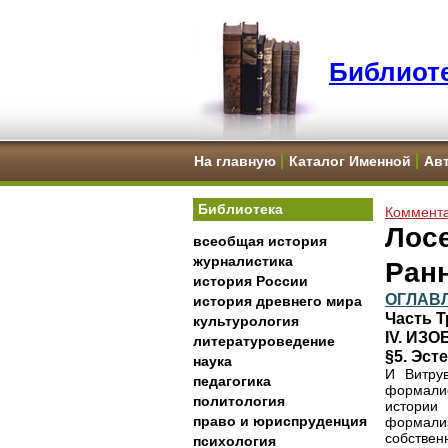
Библиоте
На главную
Каталог Именной
Ав
Библиотека
Коммента
Лосе
всеобщая история
журналистика
Ран
история России
ОГЛАВ
история древнего мира
Часть 
культурология
IV. ИЗ
литературоведение
§5. Эст
наука
И Витрув
педагогика
формали
политология
истории
право и юриспруденция
формали
собстве
психология