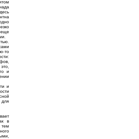
итом
нада
десь
нтна
 одно
езко
 еще
ми.
тью.
 сами
ю-то
сти:
фов,
это,
го и
ении
ти и
ости
есной
 для
вает
ак в
 тем
ного
ыми,