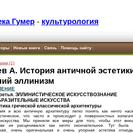
ка Гумер
-
культурология
торы
Новые книги
Связь
Помощь сайту
рии (1)
в А. История античной эстетики
ний эллинизм
ЛЕНИЕ
Третья. ЭЛЛИНИСТИЧЕСКОЕ ИСКУССТВОЗНАНИЕ
ОБРАЗИТЕЛЬНЫЕ ИСКУССТВА
етика греческой классической архитектуры
ия и всю античную архитектуру легко понять как нечто наск
стическое, что часто и происходит у поверхностных излагат
 искусства. Мы приняли все меры для того, чтобы этот вне
зм не расценивался как нечто окончательное. Тут была 
нная, очень оригинальная и очень упорная эстетика отнюд