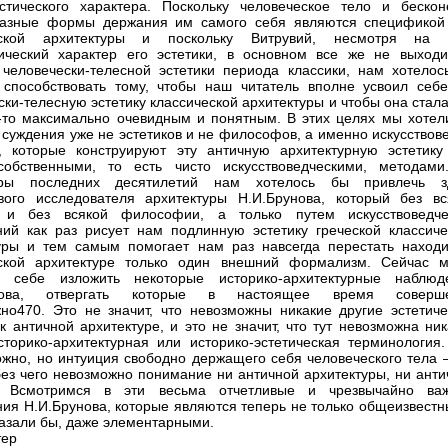
тического характера. Поскольку человеческое тело и бескон
разные формы держания им самого себя являются спецификой
еской архитектуры и поскольку Витрувий, несмотря на 
ический характер его эстетики, в основном все же не выходи
человечески-телесной эстетики периода классики, нам хотелос
 способствовать тому, чтобы наш читатель вполне усвоил себе
ски-телесную эстетику классической архитектуры и чтобы она стал
-то максимально очевидным и понятным. В этих целях мы хотел
 суждения уже не эстетиков и не философов, а именно искусствов
, которые конструируют эту античную архитектурную эстетику
собственными, то есть чисто искусствоведческими, методами
уры последних десятилетий нам хотелось бы привлечь з
вого исследователя архитектуры Н.И.Брунова, который без вс
и и без всякой философии, а только путем искусствоведче
ий как раз рисует нам подлинную эстетику греческой классиче
уры и тем самым помогает нам раз навсегда перестать находи
еской архитектуре только один внешний формализм. Сейчас 
м себе изложить некоторые историко-архитектурные наблюд
унова, отвергать которые в настоящее время соверш
но470. Это не значит, что невозможны никакие другие эстетиче
к античной архитектуре, и это не значит, что тут невозможна ни
сторико-архитектурная или историко-эстетическая терминология.
ожно, но интуиция свободно держащего себя человеческого тела –
 без чего невозможно понимание ни античной архитектуры, ни ант
и. Всмотримся в эти весьма отчетливые и чрезвычайно ва
ия Н.И.Брунова, которые являются теперь не только общеизвестн
казали бы, даже элементарными.
тер