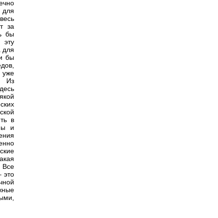
ечно
 для
весь
т за
ь бы
 эту
а для
и бы
едов,
 уже
. Из
десь
якой
ских
ской
ть в
мы и
ения
енно
ские
какая
 Все
 это
ичной
жные
ыми,