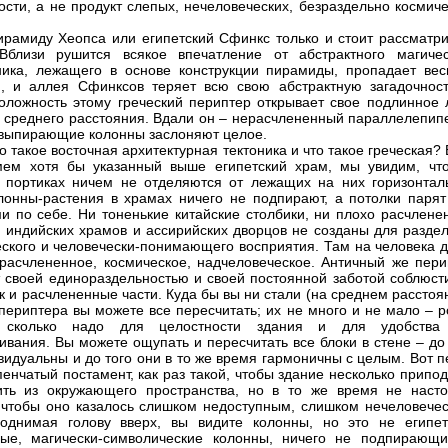
ости, а не продукт слепых, нечеловеческих, безраздельно космич
ирамиду Хеопса или египетский Сфинкс только и стоит рассматри
Вблизи рушится всякое впечатление от абстрактного магичес
ника, лежащего в основе конструкции пирамиды, пропадает вес
м, и аллея Сфинксов теряет всю свою абстрактную загадочност
оложность этому греческий периптер открывает свое подлинное 
о среднего расстояния. Вдали он – нерасчлененный параллелепипе
 выпирающие колонны заслоняют целое.
о такое восточная архитектурная тектоника и что такое греческая?
ем хотя бы указанный выше египетский храм, мы увидим, что
 портиках ничем не отделяются от лежащих на них горизонтал
лонны-растения в храмах ничего не подпирают, а потолки парят
и по себе. Ни тоненькие китайские столбики, ни плохо расчлене
м индийских храмов и ассирийских дворцов не созданы для раздел
еского и человечески-понимающего восприятия. Там на человека д
ерасчлененное, космическое, надчеловеческое. Античный же пери
 своей единораздельностью и своей постоянной заботой соблюсти
ак и расчлененные части. Куда бы вы ни стали (на среднем расстоя
периптера вы можете все пересчитать; их не много и не мало – р
, сколько надо для целостности здания и для удобства
ивания. Вы можете ощупать и пересчитать все блоки в стене – до
видуальны и до того они в то же время гармоничны с целым. Вот 
пенчатый постамент, как раз такой, чтобы здание несколько припо
ть из окружающего пространства, но в то же время не насто
 чтобы оно казалось слишком недоступным, слишком нечеловечес
однимая голову вверх, вы видите колонны, но это не египет
ые, магически-символические колонны, ничего не подпирающи