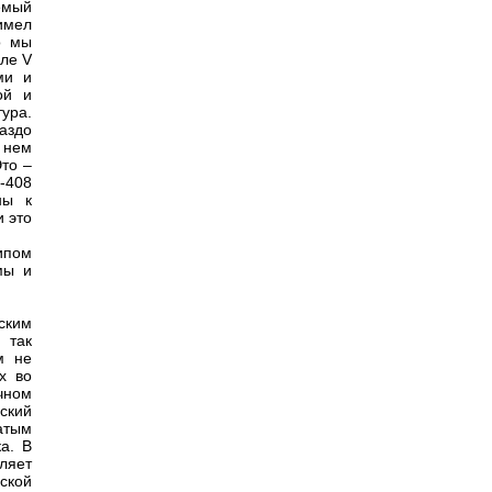
емый
имел
о мы
але V
ми и
ой и
ура.
аздо
 нем
то –
-408
ны к
и это
ипом
мы и
ским
 так
м не
х во
чном
ский
атым
а. В
ляет
ской