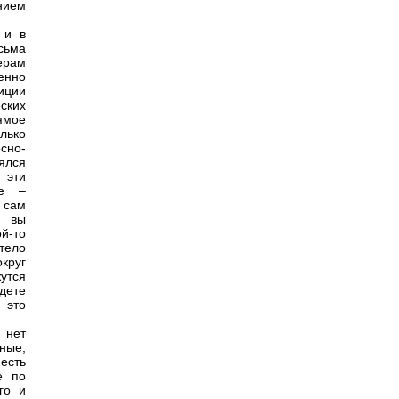
нием
 и в
сьма
ерам
енно
иции
ских
ямое
олько
сно-
ялся
 эти
ие –
 сам
и вы
й-то
тело
круг
жутся
дете
 это
 нет
ьные,
есть
е по
го и