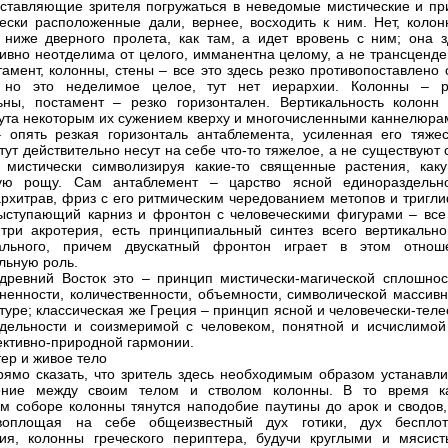
аставляющие зрителя погружаться в неведомые мистические и пр
ески расположенные дали, вернее, восходить к ним. Нет, колон
 ниже дверного пролета, как там, а идет вровень с ним; она з
тивно неотделима от целого, имманентна целому, а не трансценде
тамент, колонны, стены – все это здесь резко противопоставлено
, но это неделимое целое, тут нет иерархии. Колонны – р
ьны, постамент – резко горизонтален. Вертикальность колонн
ута некоторым их сужением кверху и многочисленными каннелюра
 опять резкая горизонталь антаблемента, усиленная его тяжес
тут действительно несут на себе что-то тяжелое, а не существуют
 мистически символизируя какие-то священные растения, каку
ую рощу. Сам антаблемент – царство ясной единораздельно
архитрав, фриз с его ритмическим чередованием метопов и тригли
ыступающий карниз и фронтон с человеческими фигурами – все 
три акротерия, есть принципиальный синтез всего вертикально
тального, причем двускатный фронтон играет в этом отнош
льную роль.
древний Восток это – принцип мистически-магической сплошнос
ненности, количественности, объемности, символической массивн
ктуре; классическая же Греция – принцип ясной и человечески-тел
дельности и соизмеримой с человеком, понятной и исчислимой
ективно-природной гармонии.
тер и живое тело
ямо сказать, что зритель здесь необходимым образом устанавли
ение между своим телом и стволом колонны. В то время к
ом соборе колонны тянутся наподобие паутины до арок и сводов,
оплощая на себе общеизвестный дух готики, дух бесплот
ия, колонны греческого периптера, будучи круглыми и мясист