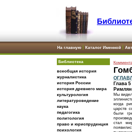
Библиоте
На главную
Каталог Именной
Ав
Библиотека
Коммента
Гомб
всеобщая история
журналистика
ОГЛАВ
история России
Глава 
история древнего мира
Римляне
Мы видел
культурология
эллинист
литературоведение
когда ри
наука
царств с
педагогика
были гр
произвед
политология
стал ми
право и юриспруденция
появилис
психология