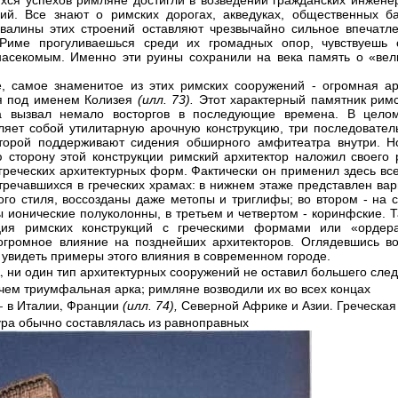
ся успехов римляне достигли в возведении гражданских инжене
ий. Все знают о римских дорогах, акведуках, общественных ба
валины этих строений оставляют чрезвычайно сильное впечатле
 Риме прогуливаешься среди их громадных опор, чувствуешь 
асекомым. Именно эти руины сохранили на века память о «вел
, самое знаменитое из этих римских сооружений - огромная ар
я под именем Колизея
(илл. 73).
Этот характерный памятник римс
ва вызвал немало восторгов в последующие времена. В цело
ляет собой утилитарную арочную конструкцию, три последовател
торой поддерживают сидения обширного амфитеатра внутри. Н
 сторону этой конструкции римский архитектор наложил своего 
 греческих архитектурных форм. Фактически он применил здесь вс
стречавшихся в греческих храмах: в нижнем этаже представлен ва
ого стиля, воссозданы даже метопы и триглифы; во втором - на с
 ионические полуколонны, в третьем и четвертом - коринфские. Т
ция римских конструкций с греческими формами или «ордер
огромное влияние на позднейших архитекторов. Оглядевшись вок
 увидеть примеры этого влияния в современном городе.
, ни один тип архитектурных сооружений не оставил большего след
 чем триумфальная арка; римляне возводили их во всех концах
- в Италии, Франции
Северной Африке и Азии. Греческая
(илл. 74),
ура обычно составлялась из равноправных