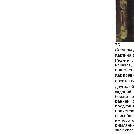
75
Интерье
Картина 
Редкие с
исчезла,
повторен
Как прав
архитект
других о
заданий,
близко п
ранней 
предков 
проистек
способн
императо
римляни
знак сво