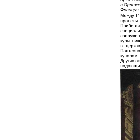
в Оранж
Франция
Между 14
пролеты 
Прибега
специали
сооружен
культ ни
в церко
Пантеон
куполом 
Других о
падающим