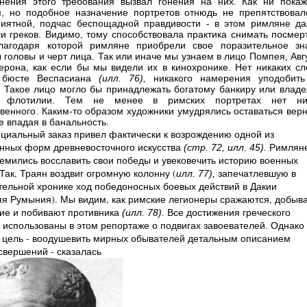
нения этого требования вызвал гонения на них. Как ни покаж
, но подобное назначение портретов отнюдь не препятствовал
иятной, подчас беспощадной правдивости - в этом римляне да
и греков. Видимо, тому способствовала практика снимать посмер
благодаря которой римляне приобрели свое поразительное зн
ы головы и черт лица. Так или иначе мы узнаем в лицо Помпея, Авг
ерона, как если бы мы видели их в кинохронике. Нет никаких сл
 бюсте Веспасиана
(илл. 76),
никакого намерения уподобить
. Такое лицо могло бы принадлежать богатому банкиру или владе
й флотилии. Тем не менее в римских портретах нет ни
венного. Каким-то образом художники умудрялись оставаться вер
е впадая в банальность.
оциальный заказ привел фактически к возрождению одной из
нных форм древневосточного искусства
Римлян
(стр. 72, илл. 45).
ремились восславить свои победы и увековечить историю военных
Так, Траян воздвиг огромную колонну (
запечатлевшую в
илл. 77),
тельной хронике ход победоносных боевых действий в Дакии
я Румыния). Мы видим, как римские легионеры сражаются, добыв
ие и побивают противника
Все достижения греческого
(илл. 78).
а использованы в этом репортаже о подвигах завоевателей. Однако
 цель - воодушевить мирных обывателей детальным описанием
свершений - сказалась