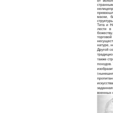
от испол
странным
нелицепр
превзошл
маски, 
структур
Тита и Н
лести в
божеству
торгово
несущест
натуре, н
Другой с
традицио
также ст
походов. 
изобрази
(нынешня
пропитан
искусств
заданная
военных 