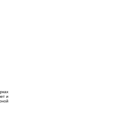
рках
ет и
рной