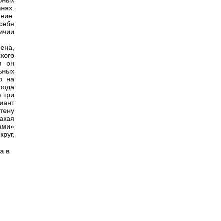
рных
нях.
ние.
себя
ичии
ена,
кого
м он
ьных
о на
рода
е три
риант
тену
акая
ами»
руг,
а в