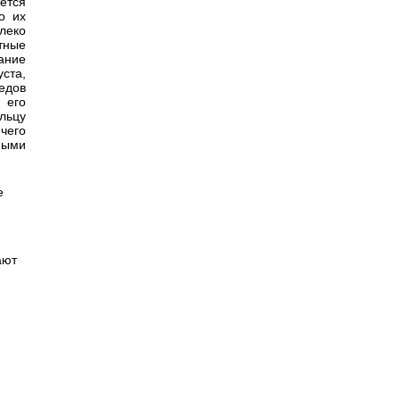
ется
о их
леко
тные
ание
уста,
едов
 его
льцу
чего
ными
е
ают