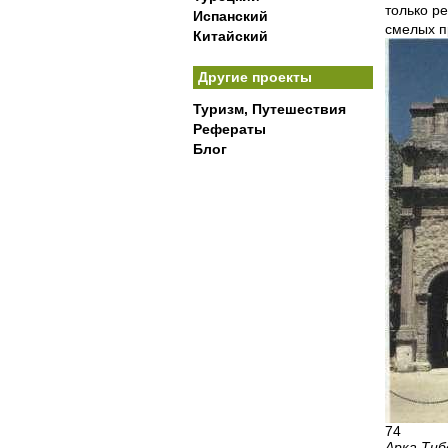
только р
Испанский
смелых п
Китайский
Другие проекты
Туризм, Путешествия
Рефераты
Блог
74
Арка Тиб