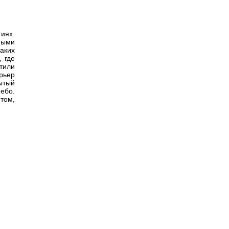
иях.
ными
аких
 где
атили
рьер
ытый
ебо.
том,