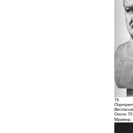
76
Портрет
Веспаси
Около 70
Мрамор. 