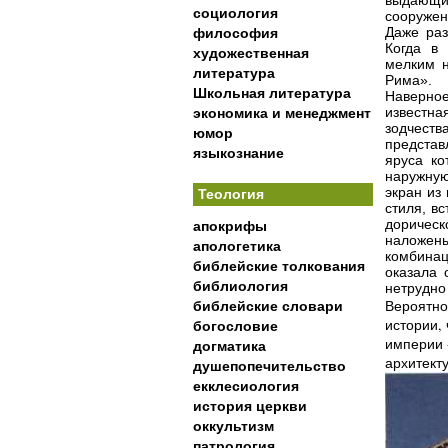
выдающих
социология
сооружен
Даже раз
философия
Когда в
художественная
мелким н
литература
Рима».
Школьная литература
Наверное
известна
экономика и менеджмент
зодчест
юмор
представ
языкознание
яруса ко
наружную
экран из
Теология
стиля, в
дорическ
апокрифы
наложены
апологетика
комбина
библейские толкования
оказала 
библиология
нетрудно
Вероятно
библейские словари
истории,
богословие
империи 
догматика
архитект
душепопечительство
екклесиология
история церкви
оккультизм
патрология