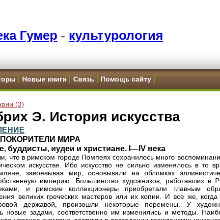
ка Гумер
-
культурология
торы
Новые книги
Связь
Помощь сайту
рии (3)
рих Э. История искусства
ЛЕНИЕ
5 ПОКОРИТЕЛИ МИРА
, буддисты, иудеи и христиане. I—IV века
и, что в римском городе Помпеях сохранилось много воспоминани
ическом искусстве. Ибо искусство не сильно изменялось в то вр
мляне, завоевывая мир, основывали на обломках эллинистиче
обственную империю. Большинство художников, работавших в Р
еками, и римские коллекционеры приобретали главным обр
ения великих греческих мастеров или их копии. И все же, когда
ровой державой, произошли некоторые перемены. У художн
ь новые задачи, соответственно им изменились и методы. Наиб