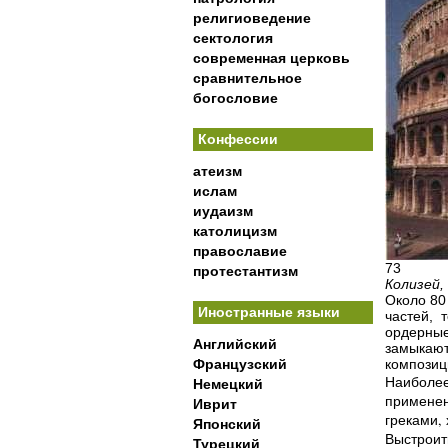
религиоведение
сектология
современная церковь
сравнительное
богословие
Конфессии
атеизм
ислам
иудаизм
католицизм
православие
73
протестантизм
Колизей,
Около 80
Иностранные языки
частей, 
ордерные
Английский
замыкают
Французский
композиц
Наиболее
Немецкий
применен
Иврит
греками,
Японский
Выстроит
Турецкий