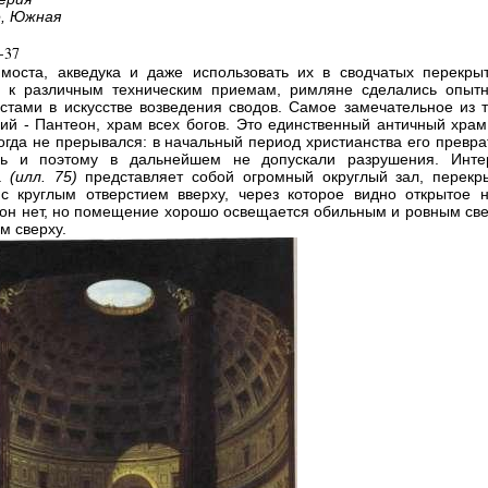
е, Южная
-37
моста, акведука и даже использовать их в сводчатых перекрыт
я к различным техническим приемам, римляне сделались опыт
стами в искусстве возведения сводов. Самое замечательное из т
ий - Пантеон, храм всех богов. Это единственный античный храм,
когда не прерывался: в начальный период христианства его превр
вь и поэтому в дальнейшем не допускали разрушения. Инте
а
(илл. 75)
представляет собой огромный округлый зал, перекр
с круглым отверстием вверху, через которое видно открытое н
кон нет, но помещение хорошо освещается обильным и ровным све
 сверху.