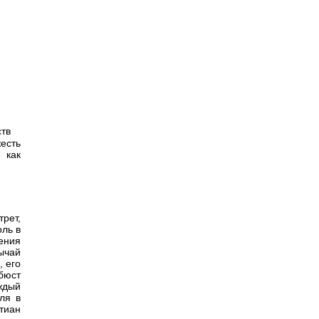
ств
есть
 как
рет,
ль в
ения
ычай
, его
бюст
ждый
ля в
стиан