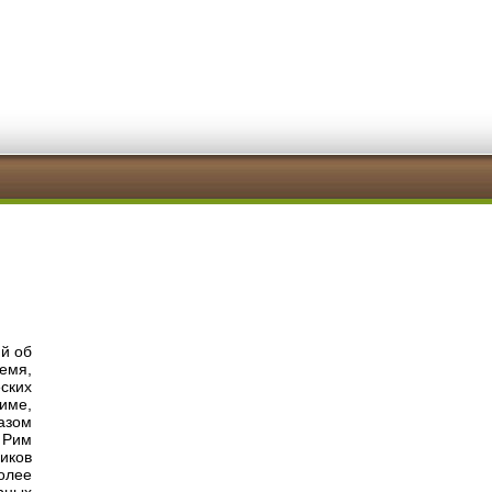
й об
емя,
ских
име,
азом
 Рим
иков
олее