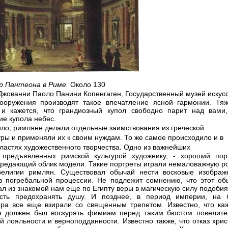
р Пантеона в Риме.
Около 130
Джованни Паоло Панини Копенгаген, Государственный музей искус
ооружения производят такое впечатление ясной гармонии. Тяж
 и кажется, что грандиозный купол свободно парит над вами,
ие купола небес.
ило, римляне делали отдельные заимствования из греческой
уры и применяли их к своим нуждам. То же самое происходило и в
бластях художественного творчества. Одно из важнейших
 предъявленных римской культурой художнику, - хороший порт
ередающий облик модели. Такие портреты играли немаловажную ро
религии римлян. Существовал обычай нести восковые изображ
в погребальной процессии. Не подлежит сомнению, что этот об
ал из знакомой нам еще по Египту веры в магическую силу подобия
ость предохранять душу. И позднее, в период империи, на 
ра все еще взирали со священным трепетом. Известно, что ка
н должен был воскурять фимиам перед таким бюстом повелите
ей лояльности и верноподданности. Известно также, что отказ хри