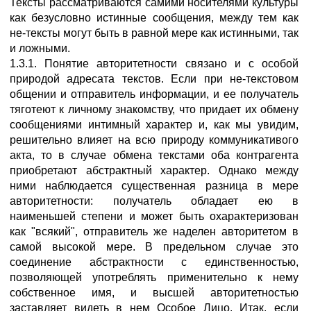
Тексты рассматриваются самими носителями культуры
как безусловно истинные сообщения, между тем как
не-тексты могут быть в равной мере как истинными, так
и ложными.
1.3.1. Понятие авторитетности связано и с особой
природой адресата текстов. Если при не-текстовом
общении и отправитель информации, и ее получатель
тяготеют к личному знакомству, что придает их обмену
сообщениями интимный характер и, как мы увидим,
решительно влияет на всю природу коммуникативого
акта, то в случае обмена текстами оба контрагента
приобретают абстрактный характер. Однако между
ними наблюдается существенная разница в мере
авторитетности: получатель обладает ею в
наименьшей степени и может быть охарактеризован
как "всякий", отправитель же наделен авторитетом в
самой высокой мере. В предельном случае это
соединение абстрактности с единственностью,
позволяющей употреблять применительно к нему
собственное имя, и высшей авторитетностью
заставляет видеть в нем Особое Лицо. Итак, если