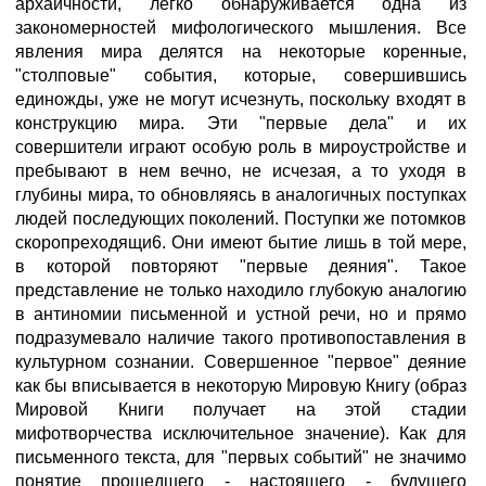
архаичности, легко обнаруживается одна из
закономерностей мифологического мышления. Все
явления мира делятся на некоторые коренные,
"столповые" события, которые, совершившись
единожды, уже не могут исчезнуть, поскольку входят в
конструкцию мира. Эти "первые дела" и их
совершители играют особую роль в мироустройстве и
пребывают в нем вечно, не исчезая, а то уходя в
глубины мира, то обновляясь в аналогичных поступках
людей последующих поколений. Поступки же потомков
скоропреходящи6. Они имеют бытие лишь в той мере,
в которой повторяют "первые деяния". Такое
представление не только находило глубокую аналогию
в антиномии письменной и устной речи, но и прямо
подразумевало наличие такого противопоставления в
культурном сознании. Совершенное "первое" деяние
как бы вписывается в некоторую Мировую Книгу (образ
Мировой Книги получает на этой стадии
мифотворчества исключительное значение). Как для
письменного текста, для "первых событий" не значимо
понятие прошедшего - настоящего - будущего