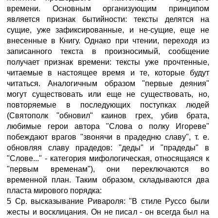
времени. Основным организующим принципом
является признак бытийности: тексты делятся на
сущие, уже зафиксированные, и не-сущие, еще не
внесенные в Книгу. Однако при чтении, переходя из
записанного текста в произносимый, сообщение
получает признак времени: тексты уже прочтенные,
читаемые в настоящее время и те, которые будут
читаться. Аналогичным образом "первые деяния"
могут существовать или еще не существовать, но,
повторяемые в последующих поступках людей
(Святополк "обновил" каинов грех, убив брата,
любимые герои автора "Слова о полку Игореве"
побеждают врагов "звонячи в прадедню славу", т. е.
обновляя славу прадедов: "деды" и "прадеды" в
"Слове..." - категория мифологическая, относящаяся к
"первым временам"), они переключаются во
временной план. Таким образом, складываются два
пласта мирового порядка:
5 Ср. высказывание Ривароля: "В стиле Руссо были
жесты и восклицания. Он не писал - он всегда был на