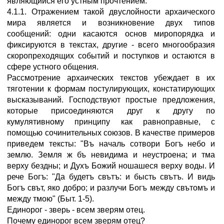
являющийся его устным прочтением.
4.1.1. Отражением такой двуслойности архаического
мира является и возникновение двух типов
сообщений: одни касаются основ миропорядка и
фиксируются в текстах, другие - всего многообразия
скоропреходящих событий и поступков и остаются в
сфере устного общения.
Рассмотрение архаических текстов убеждает в их
тяготении к формам постулирующих, констатирующих
высказываний. Господствуют простые предложения,
которые присоединяются друг к другу по
кумулятивному принципу как равноправные, с
помощью сочинительных союзов. В качестве примеров
приведем тексты: "Въ началь сотвори Богъ небо и
землю. Земля ж бъ невидима и неустроена; и тма
верху бездны; и Духъ Божий ношашеся верху воды. И
рече Богъ: "Да будетъ свътъ: и бысть свътъ. И видь
Богъ свът, яко добро; и разлучи Богъ между свътомъ и
между тмою" (Быт. 1-5).
Единорог - зверь - всем зверям отец.
Почему единорог всем зверям отец?