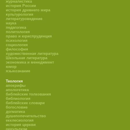
журналистика
история России
история древнего мира
культурология
литературоведение
наука
педагогика
политология
право и юриспруденция
психология
социология
философия
художественная литература
Школьная литература
экономика и менеджмент
юмор
языкознание
Теология
апокрифы
апологетика
библейские толкования
библиология
библейские словари
богословие
догматика
душепопечительство
екклесиология
история церкви
оккультизм