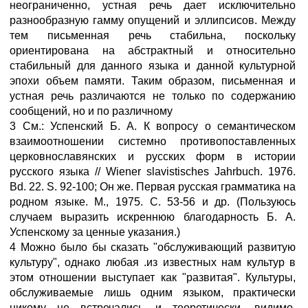
неограниченно, устная речь дает исключительно
разнообразную гамму опущений и эллипсисов. Между
тем письменная речь стабильна, поскольку
ориентирована на абстрактный и относительно
стабильный для данного языка и данной культурной
эпохи объем памяти. Таким образом, письменная и
устная речь различаются не только по содержанию
сообщений, но и по различному
3 См.: Успенский Б. А. К вопросу о семантическом
взаимоотношении системно противопоставленных
церковнославянских и русских форм в истории
русского языка // Wiener slavistisches Jahrbuch. 1976.
Bd. 22. S. 92-100; Он же. Первая русская грамматика на
родном языке. М., 1975. С. 53-56 и др. (Пользуюсь
случаем выразить искреннюю благодарность Б. А.
Успенскому за ценные указания.)
4 Можно было бы сказать "обслуживающий развитую
культуру", однако любая .из известных нам культур в
этом отношении выступает как "развитая". Культуры,
обслуживаемые лишь одним языком, практически
никому не встречались и теоретически, видимо,