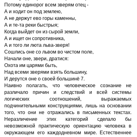
Потому единорог всем зверям отец -
А и ходит он под землею,
А не держут ево горы каменны,
А и те-та реки быстрыя;
Когда выйдет он из сырой земли,
А и ищет он сопротивника,
А и того ли люта льва-зверя!
Сошлись оне со львом во чистом поле,
Начали оне, звери, дратися:
Охота им царями быть,
Над всеми зверями взять большину,
И дерутся оне о своей большинё 7.
Наивно полагать, что человеческое сознание не
различало причин и следствий и всей системы
логических соотношений, выражаемых
подчинительными конструкциями, лишь на основании
того, что они не отражались в письменных текстах.
Неразличение этих категорий сделало бы
невозможной практическую ориентацию человека в
окружающем его каждодневном мире. Естественнее