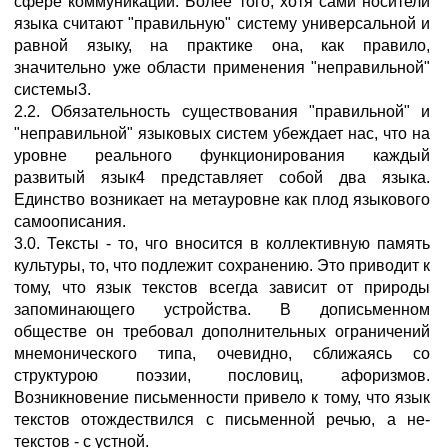
сфере коммуникаций. Более того, хотя сами носители
языка считают "правильную" систему универсальной и
равной языку, на практике она, как правило,
значительно уже области применения "неправильной"
системы3.
2.2. Обязательность существования "правильной" и
"неправильной" языковых систем убеждает нас, что на
уровне реального функционирования каждый
развитый язык4 представляет собой два языка.
Единство возникает на метауровне как плод языкового
самоописания.
3.0. Тексты - то, чго вносится в коллективную память
культуры, то, что подлежит сохранению. Это приводит к
тому, что язык текстов всегда зависит от природы
запоминающего устройства. В дописьменном
обществе он требовал дополнительных ограничений
мнемонического типа, очевидно, сближаясь со
структурою поэзии, пословиц, афоризмов.
Возникновение письменности привело к тому, что язык
текстов отождествился с письменной речью, а не-
текстов - с устной.