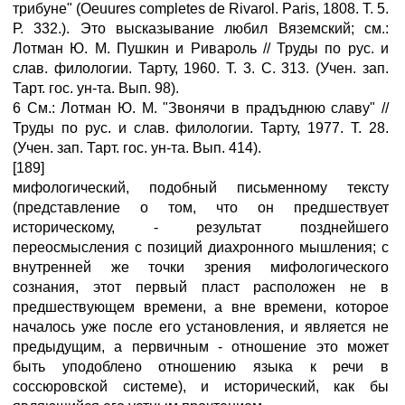
трибуне" (Oeuures completes de Rivarol. Paris, 1808. Т. 5.
Р. 332.). Это высказывание любил Вяземский; см.:
Лотман Ю. М. Пушкин и Ривароль // Труды по рус. и
слав. филологии. Тарту, 1960. Т. 3. С. 313. (Учен. зап.
Тарт. гос. ун-та. Вып. 98).
6 См.: Лотман Ю. М. "Звонячи в прадъднюю славу" //
Труды по рус. и слав. филологии. Тарту, 1977. Т. 28.
(Учен. зап. Тарт. гос. ун-та. Вып. 414).
[189]
мифологический, подобный письменному тексту
(представление о том, что он предшествует
историческому, - результат позднейшего
переосмысления с позиций диахронного мышления; с
внутренней же точки зрения мифологического
сознания, этот первый пласт расположен не в
предшествующем времени, а вне времени, которое
началось уже после его установления, и является не
предыдущим, а первичным - отношение это может
быть уподоблено отношению языка к речи в
соссюровской системе), и исторический, как бы