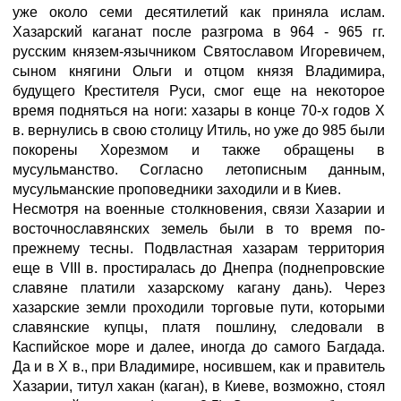
уже около семи десятилетий как приняла ислам.
Хазарский каганат после разгрома в 964 - 965 гг.
русским князем-язычником Святославом Игоревичем,
сыном княгини Ольги и отцом князя Владимира,
будущего Крестителя Руси, смог еще на некоторое
время подняться на ноги: хазары в конце 70-х годов X
в. вернулись в свою столицу Итиль, но уже до 985 были
покорены Хорезмом и также обращены в
мусульманство. Согласно летописным данным,
мусульманские проповедники заходили и в Киев.
Несмотря на военные столкновения, связи Хазарии и
восточнославянских земель были в то время по-
прежнему тесны. Подвластная хазарам территория
еще в VIII в. простиралась до Днепра (поднепровские
славяне платили хазарскому кагану дань). Через
хазарские земли проходили торговые пути, которыми
славянские купцы, платя пошлину, следовали в
Каспийское море и далее, иногда до самого Багдада.
Да и в X в., при Владимире, носившем, как и правитель
Хазарии, титул хакан (каган), в Киеве, возможно, стоял