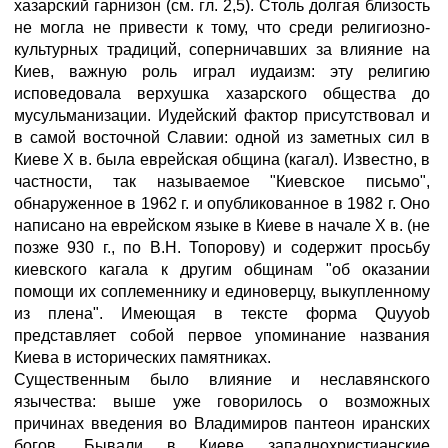
хазарский гарнизон (см. гл. 2,5). Столь долгая близость
не могла не привести к тому, что среди религиозно-
культурных традиций, соперничавших за влияние на
Киев, важную роль играл иудаизм: эту религию
исповедовала верхушка хазарского общества до
мусульманизации. Иудейский фактор присутствовал и
в самой восточной Славии: одной из заметных сил в
Киеве X в. была еврейская община (кагал). Известно, в
частности, так называемое "Киевское письмо",
обнаруженное в 1962 г. и опубликованное в 1982 г. Оно
написано на еврейском языке в Киеве в начале X в. (не
позже 930 г., по В.Н. Топорову) и содержит просьбу
киевского кагала к другим общинам "об оказании
помощи их соплеменнику и единоверцу, выкупленному
из плена". Имеющая в тексте форма Quyyob
представляет собой первое упоминание названия
Киева в исторических памятниках.
Существенным было влияние и неславянского
язычества: выше уже говорилось о возможных
причинах введения во Владимиров пантеон иранских
богов. Бывали в Киеве западнохристианские