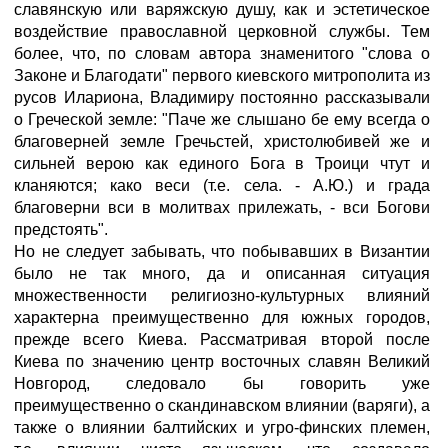
славянскую или варяжскую душу, как и эстетическое
воздействие православной церковной службы. Тем
более, что, по словам автора знаменитого "слова о
Законе и Благодати" первого киевского митрополита из
русов Илариона, Владимиру постоянно рассказывали
о Греческой земле: "Паче же слышано бе ему всегда о
благоверней земле Гречьстей, христолюбивей же и
сильней верою как единого Бога в Троици чтут и
кланяются; како веси (т.е. села. - А.Ю.) и града
благоверни вси в молитвах прилежать, - вси Богови
предстоять".
Но не следует забывать, что побывавших в Византии
было не так много, да и описанная ситуация
множественности религиозно-культурных влияний
характерна преимущественно для южных городов,
прежде всего Киева. Рассматривая второй после
Киева по значению центр восточных славян Великий
Новгород, следовало бы говорить уже
преимущественно о скандинавском влиянии (варяги), а
также о влиянии балтийских и угро-финских племен,