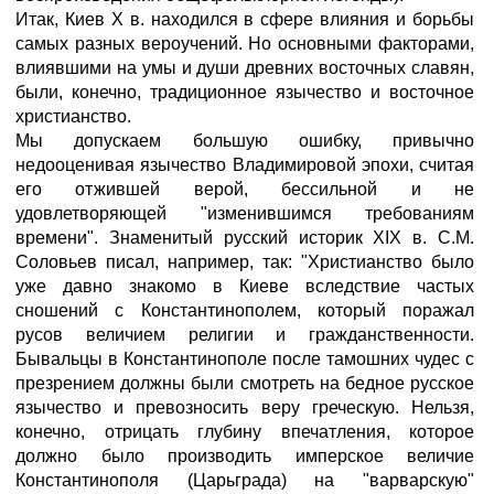
Итак, Киев X в. находился в сфере влияния и борьбы
самых разных вероучений. Но основными факторами,
влиявшими на умы и души древних восточных славян,
были, конечно, традиционное язычество и восточное
христианство.
Мы допускаем большую ошибку, привычно
недооценивая язычество Владимировой эпохи, считая
его отжившей верой, бессильной и не
удовлетворяющей "изменившимся требованиям
времени". Знаменитый русский историк XIX в. С.М.
Соловьев писал, например, так: "Христианство было
уже давно знакомо в Киеве вследствие частых
сношений с Константинополем, который поражал
русов величием религии и гражданственности.
Бывальцы в Константинополе после тамошних чудес с
презрением должны были смотреть на бедное русское
язычество и превозносить веру греческую. Нельзя,
конечно, отрицать глубину впечатления, которое
должно было производить имперское величие
Константинополя (Царьграда) на "варварскую"