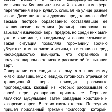
миссионеры. Киевлянин-язычник X в. жил в атмосфере
переплетения вер и культур, слышал на улице разные
языки. Даже княжеская дружина представляла собой
весьма пестрое образование: составлявшие ее
скандинавские наемники (варяги) наверняка не
забывали языческой веры предков, но среди них были
уже и христиане, по-видимому, и славяне-язычники.
Такая ситуация позволяла горожанину воочию
убедиться в многоликости истины, но и ставила перед
необходимостью выбирать, что отразилось в
полулегендарном летописном рассказе об "испытании
вер".
Содержание его сводится к тому, что к киевскому
князю, изъявившему, очевидно, готовность отречься от
традиционной веры, приходят различные
проповедники, каждый из которых рассказывает о
своей вере, уговаривая принять ее. Первыми
являются мусульмане, затем западные христиане и
хазарские евреи. Всех их князь отослал. Последним
пришел присланный греками "философ", который,