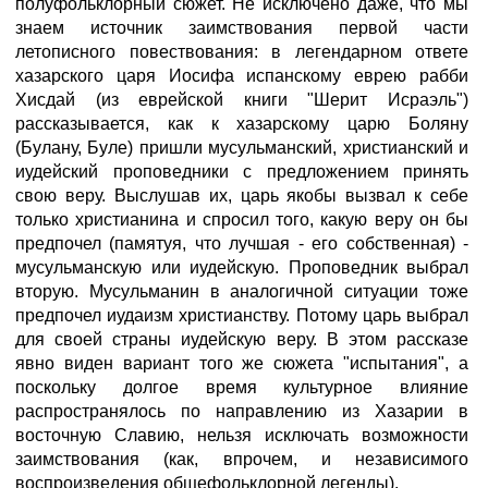
полуфольклорный сюжет. Не исключено даже, что мы
знаем источник заимствования первой части
летописного повествования: в легендарном ответе
хазарского царя Иосифа испанскому еврею рабби
Хисдай (из еврейской книги "Шерит Исраэль")
рассказывается, как к хазарскому царю Боляну
(Булану, Буле) пришли мусульманский, христианский и
иудейский проповедники с предложением принять
свою веру. Выслушав их, царь якобы вызвал к себе
только христианина и спросил того, какую веру он бы
предпочел (памятуя, что лучшая - его собственная) -
мусульманскую или иудейскую. Проповедник выбрал
вторую. Мусульманин в аналогичной ситуации тоже
предпочел иудаизм христианству. Потому царь выбрал
для своей страны иудейскую веру. В этом рассказе
явно виден вариант того же сюжета "испытания", а
поскольку долгое время культурное влияние
распространялось по направлению из Хазарии в
восточную Славию, нельзя исключать возможности
заимствования (как, впрочем, и независимого
воспроизведения общефольклорной легенды).