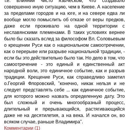
т.е. влиянии чисто языческом, что создавало
совершенно иную ситуацию, чем в Киеве. А население
за пределами городов и на юге, и на севере едва ли
вообще могло помыслить об отказе от веры предков,
даже если проживало на одной территории с
неславянскими племенами. В таких условиях вернее
было бы сказать вслед за философом Вл. Соловьевым
о крещении Руси как о национальном самоотречении,
как о перерыве или разрыве национальной традиции, -
если бы это действительно было так. Но дело в том, что
самоотречение - это единый и единственный акт
народной воли, это единичное событие, как и разрыв
традиции. Крещение Руси, как справедливо заметил
о.Георгий Флоровский, "конечно, никак нельзя и не
следует представлять себе ... как единичное событие,
для которого можно назвать определенную дату. Это
был сложный и очень многообразный процесс,
длительный и прерывающийся, растягивающийся
даже не на десятилетия, а на века. И начался он, во
всяком случае, раньше Владимира".
Комментарии (1)