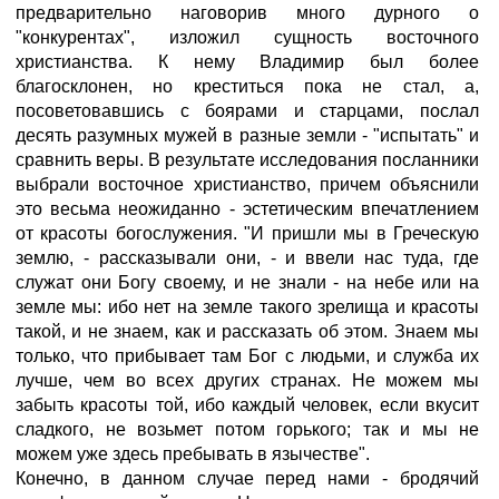
предварительно наговорив много дурного о
"конкурентах", изложил сущность восточного
христианства. К нему Владимир был более
благосклонен, но креститься пока не стал, а,
посоветовавшись с боярами и старцами, послал
десять разумных мужей в разные земли - "испытать" и
сравнить веры. В результате исследования посланники
выбрали восточное христианство, причем объяснили
это весьма неожиданно - эстетическим впечатлением
от красоты богослужения. "И пришли мы в Греческую
землю, - рассказывали они, - и ввели нас туда, где
служат они Богу своему, и не знали - на небе или на
земле мы: ибо нет на земле такого зрелища и красоты
такой, и не знаем, как и рассказать об этом. Знаем мы
только, что прибывает там Бог с людьми, и служба их
лучше, чем во всех других странах. Не можем мы
забыть красоты той, ибо каждый человек, если вкусит
сладкого, не возьмет потом горького; так и мы не
можем уже здесь пребывать в язычестве".
Конечно, в данном случае перед нами - бродячий