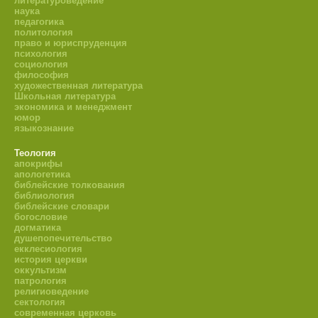
литературоведение
наука
педагогика
политология
право и юриспруденция
психология
социология
философия
художественная литература
Школьная литература
экономика и менеджмент
юмор
языкознание
Теология
апокрифы
апологетика
библейские толкования
библиология
библейские словари
богословие
догматика
душепопечительство
екклесиология
история церкви
оккультизм
патрология
религиоведение
сектология
современная церковь