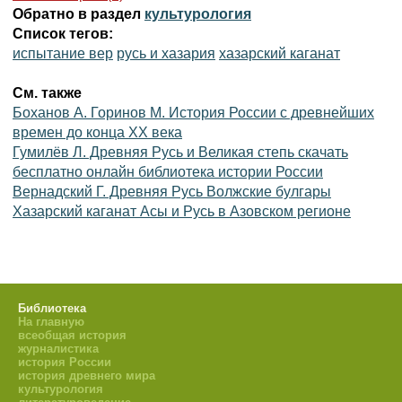
Обратно в раздел
культурология
Список тегов:
испытание вер
русь и хазария
хазарский каганат
См. также
Боханов А. Горинов М. История России с древнейших
времен до конца XX века
Гумилёв Л. Древняя Русь и Великая степь скачать
бесплатно онлайн библиотека истории России
Вернадский Г. Древняя Русь Волжские булгары
Хазарский каганат Асы и Русь в Азовском регионе
Библиотека
На главную
всеобщая история
журналистика
история России
история древнего мира
культурология