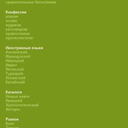
сравнительное богословие
Конфессии
атеизм
ислам
иудаизм
католицизм
православие
протестантизм
Иностранные языки
Английский
Французский
Немецкий
Иврит
Японский
Турецкий
Испанский
Китайский
Каталоги
Новые книги
Именной
Хронологический
Авторы
Разное
Блог
Туризм