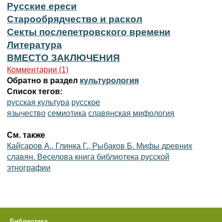
Русские ереси
Старообрядчество и раскол
Секты послепетровского времени
Литература
ВМЕСТО ЗАКЛЮЧЕНИЯ
Комментарии (1)
Обратно в раздел
культурология
Список тегов:
русская культура
русское
язычество
семиотика
славянская мифология
См. также
Кайсаров А., Глинка Г., Рыбаков Б. Мифы древних
славян. Веселова книга библиотека русской
этнографии
Библиотека