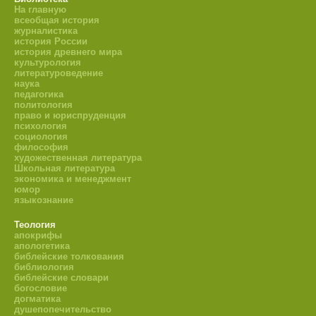
На главную
всеобщая история
журналистика
история России
история древнего мира
культурология
литературоведение
наука
педагогика
политология
право и юриспруденция
психология
социология
философия
художественная литература
Школьная литература
экономика и менеджмент
юмор
языкознание
Теология
апокрифы
апологетика
библейские толкования
библиология
библейские словари
богословие
догматика
душепопечительство