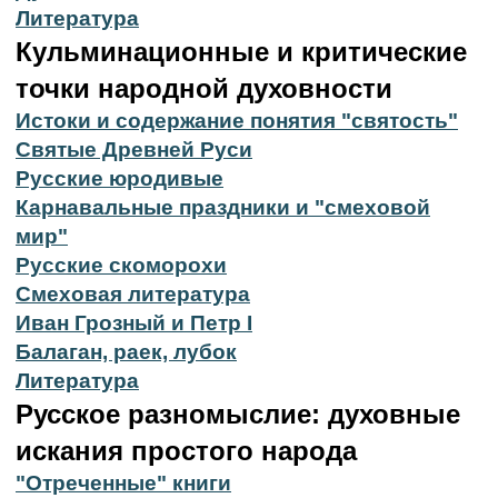
Литература
Кульминационные и критические
точки народной духовности
Истоки и содержание понятия "святость"
Святые Древней Руси
Русские юродивые
Карнавальные праздники и "смеховой
мир"
Русские скоморохи
Смеховая литература
Иван Грозный и Петр I
Балаган, раек, лубок
Литература
Русское разномыслие: духовные
искания простого народа
"Отреченные" книги