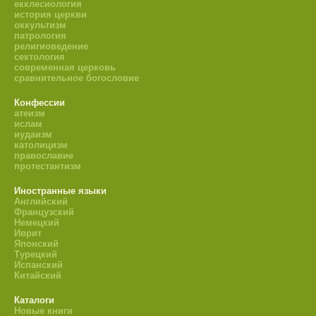
екклесиология
история церкви
оккультизм
патрология
религиоведение
сектология
современная церковь
сравнительное богословие
Конфессии
атеизм
ислам
иудаизм
католицизм
православие
протестантизм
Иностранные языки
Английский
Французский
Немецкий
Иврит
Японский
Турецкий
Испанский
Китайский
Каталоги
Новые книги