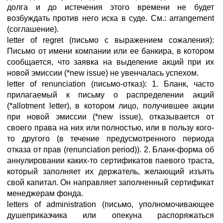
долга и до истечения этого времени не будет
возбуждать против него иска в суде. См.: arrangement
(соглашение).
letter of regret (письмо с выражением сожаления):
Письмо от имени компании или ее банкира, в котором
сообщается, что заявка на выделение акций при их
новой эмиссии (*new issue) не увенчалась успехом.
letter of renunciation (письмо-отказ): 1. Бланк, часто
прилагаемый к письму о распределении акций
(*allotment letter), в котором лицо, получившее акции
при новой эмиссии (*new issue), отказывается от
своего права на них или полностью, или в пользу кого-
то другого (в течение предусмотренного периода
отказа от прав (renunciation period)). 2. Бланк-форма об
аннулировании каких-то сертификатов паевого траста,
который заполняет их держатель, желающий изъять
свой капитал. Он направляет заполненный сертификат
менеджерам фонда.
letters of administration (письмо, уполномочивающее
душеприказчика или опекуна распоряжаться