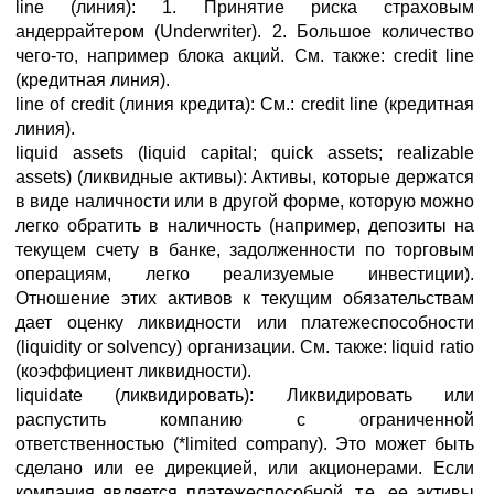
line (линия): 1. Принятие риска страховым
андеррайтером (Underwriter). 2. Большое количество
чего-то, например блока акций. См. также: credit line
(кредитная линия).
line of credit (линия кредита): См.: credit line (кредитная
линия).
liquid assets (liquid capital; quick assets; realizable
assets) (ликвидные активы): Активы, которые держатся
в виде наличности или в другой форме, которую можно
легко обратить в наличность (например, депозиты на
текущем счету в банке, задолженности по торговым
операциям, легко реализуемые инвестиции).
Отношение этих активов к текущим обязательствам
дает оценку ликвидности или платежеспособности
(liquidity or solvency) организации. См. также: liquid ratio
(коэффициент ликвидности).
liquidate (ликвидировать): Ликвидировать или
распустить компанию с ограниченной
ответственностью (*limited company). Это может быть
сделано или ее дирекцией, или акционерами. Если
компания является платежеспособной, т.е. ее активы