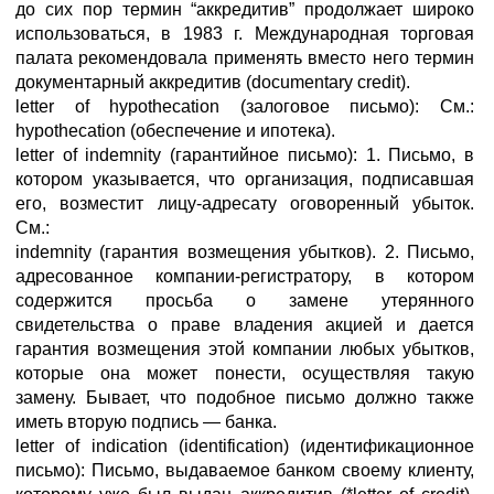
до сих пор термин “аккредитив” продолжает широко
использоваться, в 1983 г. Международная торговая
палата рекомендовала применять вместо него термин
дoкументарный аккредитив (documentary credit).
letter of hypothecation (залоговое письмо): См.:
hypothecation (обеспечение и ипотека).
letter of indemnity (гарантийное письмо): 1. Письмо, в
котором указывается, что организация, подписавшая
его, возместит лицу-адресату оговоренный убыток.
См.:
indemnity (гарантия возмещения убытков). 2. Письмо,
адресованное компании-регистратору, в котором
содержится просьба о замене утерянного
свидетельства о праве владения акцией и дается
гарантия возмещения этой компании любых убытков,
которые она может понести, осуществляя такую
замену. Бывает, что подобное письмо должно также
иметь вторую подпись — банка.
letter of indication (identification) (идентификационное
письмо): Письмо, выдаваемое банком своему клиенту,