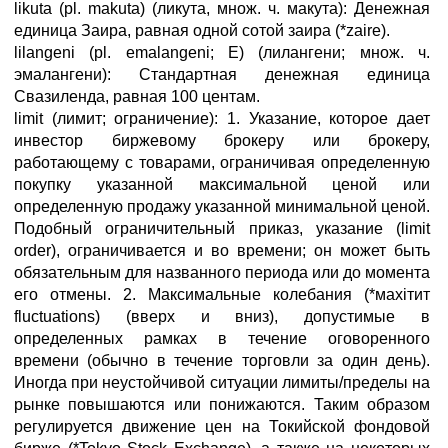
likuta (pl. makuta) (ликута, множ. ч. макута): Денежная
единица Заира, равная одной сотой заира (*zaire).
lilangeni (pl. emalangeni; E) (лилангени; множ. ч.
эмалангени): Стандартная денежная единица
Свазиленда, равная 100 центам.
limit (лимит; ограничение): 1. Указание, которое дает
инвестор биржевому брокеру или брокеру,
работающему с товарами, ограничивая определенную
покупку указанной максимальной ценой или
определенную продажу указанной минимальной ценой.
Подобный ограничительный приказ, указание (limit
order), ограничивается и во времени; он может быть
обязательным для названного периода или до момента
его отмены. 2. Максимальные колебания (*махiтит
fluctuations) (вверх и вниз), допустимые в
определенных рамках в течение оговоренного
времени (обычно в течение торговли за один день).
Иногда при неустойчивой ситуации лимиты/пределы на
рынке повышаются или понижаются. Таким образом
регулируется движение цен на Токийской фондовой