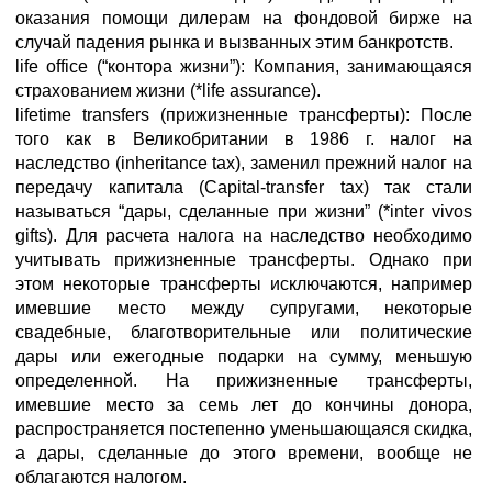
оказания помощи дилерам на фондовой бирже на
случай падения рынка и вызванных этим банкротств.
life office (“контора жизни”): Компания, занимающаяся
страхованием жизни (*life assurance).
lifetime transfers (прижизненные трансферты): После
того как в Великобритании в 1986 г. налог на
наследство (inheritance tax), заменил прежний налог на
передачу капитала (Capital-transfer tax) так стали
называться “дары, сделанные при жизни” (*inter vivos
gifts). Для расчета налога на наследство необходимо
учитывать прижизненные трансферты. Однако при
этом некоторые трансферты исключаются, например
имевшие место между супругами, некоторые
свадебные, благотворительные или политические
дары или ежегодные подарки на сумму, меньшую
определенной. На прижизненные трансферты,
имевшие место за семь лет до кончины донора,
распространяется постепенно уменьшающаяся скидка,
а дары, сделанные до этого времени, вообще не
облагаются налогом.