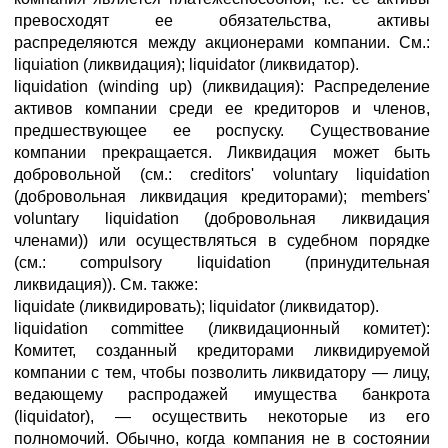
превосходят ее обязательства, активы
распределяются между акционерами компании. См.:
liquiation (ликвидация); liquidator (ликвидатор).
liquidation (winding up) (ликвидация): Распределение
активов компании среди ее кредиторов и членов,
предшествующее ее роспуску. Существование
компании прекращается. Ликвидация может быть
добровольной (см.: creditors' voluntary liquidation
(добровольная ликвидация кредиторами); members'
voluntary liquidation (добровольная ликвидация
членами)) или осуществляться в судебном порядке
(см.: compulsory liquidation (принудительная
ликвидация)). См. также:
liquidate (ликвидировать); liquidator (ликвидатор).
liquidation committee (ликвидационный комитет):
Комитет, созданный кредиторами ликвидируемой
компании с тем, чтобы позволить ликвидатору — лицу,
ведающему распродажей имущества банкрота
(liquidator), — осуществить некоторые из его
полномочий. Обычно, когда компания не в состоянии