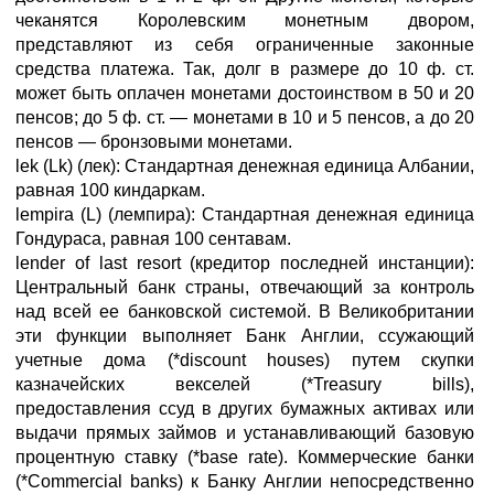
чеканятся Королевским монетным двором,
представляют из себя ограниченные законные
средства платежа. Так, долг в размере до 10 ф. ст.
может быть оплачен монетами достоинством в 50 и 20
пенсов; до 5 ф. ст. — монетами в 10 и 5 пенсов, а до 20
пенсов — бронзовыми монетами.
lek (Lk) (лек): Стандартная денежная единица Албании,
равная 100 киндаркам.
lempira (L) (лемпира): Стандартная денежная единица
Гондураса, равная 100 сентавам.
lender of last resort (кредитор последней инстанции):
Центральный банк страны, отвечающий за контроль
над всей ее банковской системой. В Великобритании
эти функции выполняет Банк Англии, ссужающий
учетные дома (*discount houses) путем скупки
казначейских векселей (*Treasury bills),
предоставления ссуд в других бумажных активах или
выдачи прямых займов и устанавливающий базовую
процентную ставку (*base rate). Коммерческие банки
(*Commercial banks) к Банку Англии непосредственно