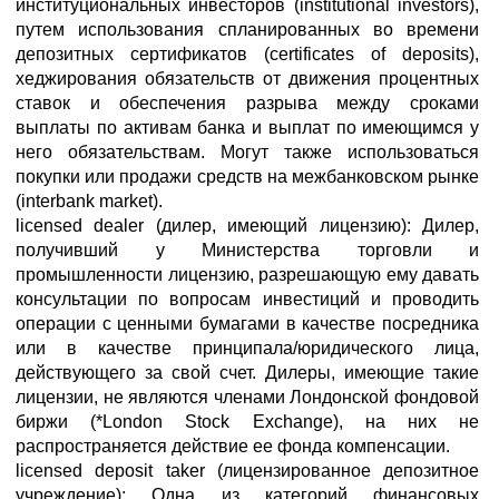
институциональных инвесторов (institutional investors),
путем использования спланированных во времени
депозитных сертификатов (certificates of deposits),
хеджирования обязательств от движения процентных
ставок и обеспечения разрыва между сроками
выплаты по активам банка и выплат по имеющимся у
него обязательствам. Могут также использоваться
покупки или продажи средств на межбанковском рынке
(interbank market).
licensed dealer (дилер, имеющий лицензию): Дилер,
получивший у Министерства торговли и
промышленности лицензию, разрешающую ему давать
консультации по вопросам инвестиций и проводить
операции с ценными бумагами в качестве посредника
или в качестве принципала/юридического лица,
действующего за свой счет. Дилеры, имеющие такие
лицензии, не являются членами Лондонской фондовой
биржи (*London Stock Exchange), на них не
распространяется действие ее фонда компенсации.
licensed deposit taker (лицензированное депозитное
учреждение): Одна из категорий финансовых