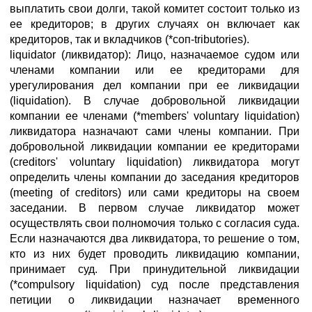
выплатить свои долги, такой комитет состоит только из
ее кредиторов; в других случаях он включает как
кредиторов, так и вкладчиков (*соп-tributories).
liquidator (ликвидатор): Лицо, назначаемое судом или
членами компании или ее кредиторами для
урегулирования дел компании при ее ликвидации
(liquidation). В случае добровольной ликвидации
компании ее членами (*members' voluntary liquidation)
ликвидатора назначают сами члены компании. При
добровольной ликвидации компании ее кредиторами
(creditors' voluntary liquidation) ликвидатора могут
определить члены компании до заседания кредиторов
(meeting of creditors) или сами кредиторы на своем
заседании. В первом случае ликвидатор может
осуществлять свои полномочия только с согласия суда.
Если назначаются два ликвидатора, то решение о том,
кто из них будет проводить ликвидацию компании,
принимает суд. При принудительной ликвидации
(*compulsory liquidation) суд после представления
петиции о ликвидации назначает временного