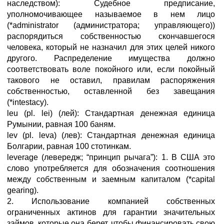
наследством): Судебное предписание,
уполномочивающее называемое в нем лицо
(*administrator (администратора; управляющего))
распорядиться собственностью скончавшегося
человека, который не назначил для этих целей никого
другого. Распределение имущества должно
соответствовать воле покойного или, если покойный
такового не оставил, правилам распоряжения
собственностью, оставленной без завещания
(*intestacy).
leu (pl. lei) (лей): Стандартная денежная единица
Румынии, равная 100 баням.
lev (pl. leva) (лев): Стандартная денежная единица
Болгарии, равная 100 стотинкам.
leverage (левередж; “принцип рычага”): 1. В США это
слово употребляется для обозначения соотношения
между собственным и заемным капиталом (*capital
gearing).
2. Использование компанией собственных
ограниченных актинов для гарантии значительных
займов, которые она берет, чтобы финансировать свою