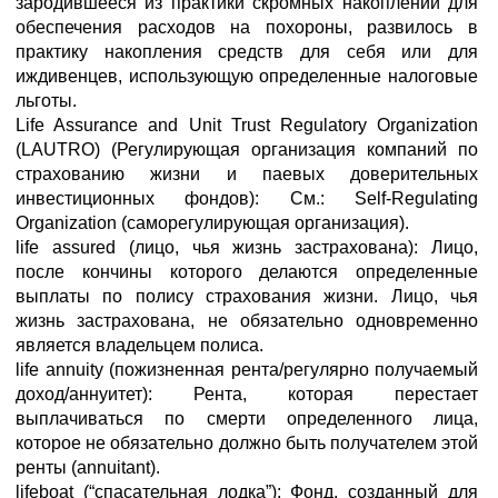
зародившееся из практики скромных накоплений для
обеспечения расходов на похороны, развилось в
практику накопления средств для себя или для
иждивенцев, использующую определенные налоговые
льготы.
Life Assurance and Unit Trust Regulatory Organization
(LAUTRO) (Регулирующая организация компаний по
страхованию жизни и паевых доверительных
инвестиционных фондов): См.: Self-Regulating
Organization (саморегулирующая организация).
life assured (лицо, чья жизнь застрахована): Лицо,
после кончины которого делаются определенные
выплаты по полису страхования жизни. Лицо, чья
жизнь застрахована, не обязательно одновременно
является владельцем полиса.
life annuity (пожизненная рента/регулярно получаемый
доход/аннуитет): Рента, которая перестает
выплачиваться по смерти определенного лица,
которое не обязательно должно быть получателем этой
ренты (annuitant).
lifeboat (“спасательная лодка”): Фонд, созданный для