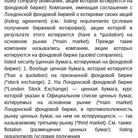
listed company (компания, акции которой котируются на
фондовой бирже): Компания, имеющая соглашение с
Лондонской фондовой биржей о котировке своих акций
(listing agreement) (см.: listing requirements (условия
получения биржевой котировки)), акции которой в
результате этого котируются (have a *quotation) на
основном рынке (*main market). Прежде такие
компании назывались компании, акции которых
котируются на фондовой бирже (quoted companies).
listed security (ценная бумага, котируемая на фондовой
бирже): 1. Вообще ценная бумага, которая котируется
(*has a quotation) на признанной фондовой бирже
(*stock exchange). 2. На Лондонской фондовой бирже
(*London Stock Exchange) — ценная бумага, курс
которой указан в Официальном списке ценных бумаг,
котируемых на основном рынке (*main market)
Лондонской фондовой биржи, в противоположность
рынку ценных бумаг, на нем не котирующихся, — так
называемому третьему рынку (*third market). См. также:
flotation (размещение ценных бумаг); listing
requirements (условия получения