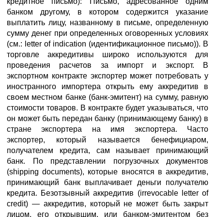
кредитное письмо): Письмо, адресованное одним
банком другому, в котором содержится указание
выплатить лицу, названному в письме, определенную
сумму денег при определенных оговоренных условиях
(см.: letter of indication (идентификационное письмо)). В
торговле аккредитивы широко используются для
проведения расчетов за импорт и экспорт. В
экспортном контракте экспортер может потребовать у
иностранного импортера открыть ему аккредитив в
своем местном банке (банк-эмитент) на сумму, равную
стоимости товаров. В контракте будет указываться, что
он может быть передан банку (принимающему банку) в
стране экспортера на имя экспортера. Часто
экспортер, который называется бенефициаром,
получателем кредита, сам называет принимающий
банк. По представлении погрузочных документов
(shipping documents), которые вносятся в аккредитив,
принимающий банк выплачивает деньги получателю
кредита. Безотзывный аккредитив (irrevocable letter of
credit) — аккредитив, который не может быть закрыт
лицом, его открывшим, или банком-эмитентом без