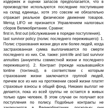
издержек и оценки запасов предполагается, что в
производстве используются последние поступившие
на склад единицы, хотя это совсем не обязательно
отражает реальное физическое движение товаров.
Метод LIFO не признается Управлением налоговых
сборов Великобритании. Сравни:
first in, first out (обслуживание в порядке поступления).
last survivor policy (полис последнего пережившего): 1.
Полис страхования жизни двух или более людей, когда
застрахованная сумма выплачивается по смерти
последнего из них. См. также: joint-life and last survivor
annuities (аннуитеты совместной жизни и последнего
пережившего). 2. Контракт (прежде называвшийся
tontine (тонтина)), в соответствии с которым
страхование жизни заключается группой людей,
причем все из них на протяжении своей жизни платят
страховые взносы в общий фонд. Никаких выплат не
делается, пока из всей группы не остается в живых
только один человек. В этом случае он получает все
поступления по полису. Подобные контракты не
заключаются в Великобритании, поскольку они