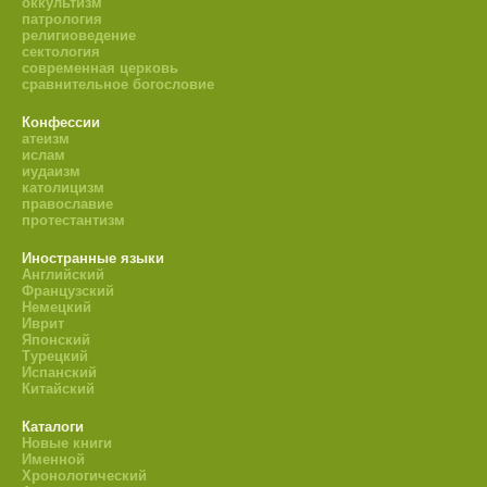
оккультизм
патрология
религиоведение
сектология
современная церковь
сравнительное богословие
Конфессии
атеизм
ислам
иудаизм
католицизм
православие
протестантизм
Иностранные языки
Английский
Французский
Немецкий
Иврит
Японский
Турецкий
Испанский
Китайский
Каталоги
Новые книги
Именной
Хронологический