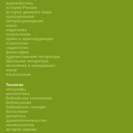
журналистика
история России
история древнего мира
культурология
литературоведение
наука
педагогика
политология
право и юриспруденция
психология
социология
философия
художественная литература
Школьная литература
экономика и менеджмент
юмор
языкознание
Теология
апокрифы
апологетика
библейские толкования
библиология
библейские словари
богословие
догматика
душепопечительство
екклесиология
история церкви