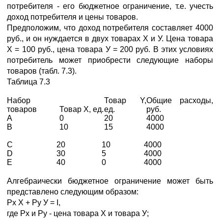
потребителя - его бюджетное ограничение, т.е. учесть
доход потребителя и цены товаров.
Предположим, что доход потребителя составляет 4000
руб., и он нуждается в двух товарах Х и У. Цена товара
Х = 100 руб., цена товара У = 200 руб. В этих условиях
потребитель может приобрести следующие наборы
товаров (табл. 7.3).
Таблица 7.3
Набор
Товар Y,
Общие расходы,
товаров
Товар X, ед.
ед.
руб.
А
0
20
4000
B
10
15
4000
С
20
10
4000
D
30
5
4000
E
40
0
4000
Алгебраически бюджетное ограничение может быть
представлено следующим образом:
Рх Х + Ру У = I,
где Рх и Ру - цена товара Х и товара У;