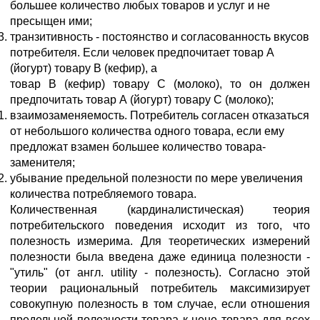
большее количество любых товаров и услуг и не
пресыщен ими;
транзитивность - постоянство и согласованность вкусов
потребителя. Если человек предпочитает товар А
(йогурт) товару В (кефир), а
товар В (кефир) товару С (молоко), то он должен
предпочитать товар А (йогурт) товару С (молоко);
взаимозаменяемость. Потребитель согласен отказаться
от небольшого количества одного товара, если ему
предложат взамен большее количество товара-
заменителя;
убывание предельной полезности по мере увеличения
количества потребляемого товара.
Количественная (кардиналистическая) теория
потребительского поведения исходит из того, что
полезность измерима. Для теоретических измерений
полезности была введена даже единица полезности -
"утиль" (от англ. utility - полезность). Согласно этой
теории рациональный потребитель максимизирует
совокупную полезность в том случае, если отношения
предельной полезности товара к цене товара для всех