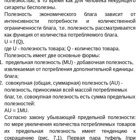
полезностью, в то время как для человека некурящего
сигареты бесполезны.
Полезность экономического блага зависит от
интенсивности потребности и количественной
ограниченности блага, т.е. полезность рассматривается
как функция от количества потребляемого блага.
U = f (Q),
где U - полезность товара; Q - количество товара.
Полезность имеет две основные формы:
предельная полезность (MU) - добавочная полезность,
извлекаемая от потребления дополнительной единицы
блага;
совокупная (общая, суммарная) полезность (AU) -
полезность, приносимая всей массой потребляемых
благ, т.е. совокупная полезность есть сумма предельных
полезностей:
AU = 1MU.
Согласно закону убывающей предельной полезности:
по мере увеличения количества потребляемых товаров
их предельная полезность имеет тенденцию к
сокращению (рис. 7.1). Первая пара туфель (при