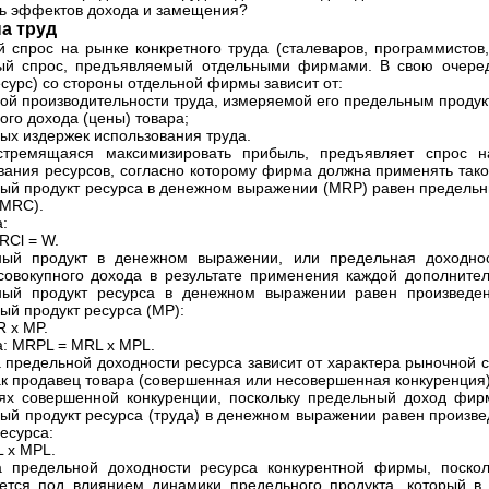
ть эффектов дохода и замещения?
а труд
 спрос на рынке конкретного труда (сталеваров, программистов, 
й спрос, предъявляемый отдельными фирмами. В свою очеред
есурс) со стороны отдельной фирмы зависит от:
ой производительности труда, измеряемой его предельным продук
ого дохода (цены) товара;
ых издержек использования труда.
стремящаяся максимизировать прибыль, предъявляет спрос на
вания ресурсов, согласно которому фирма должна применять тако
ый продукт ресурса в денежном выражении (MRP) равен предельн
(MRC).
:
RCl = W.
ый продукт в денежном выражении, или предельная доходнос
совокупного дохода в результате применения каждой дополните
ный продукт ресурса в денежном выражении равен произведе
ый продукт ресурса (MP):
 х MP.
а: MRPL = MRL х MPL.
 предельной доходности ресурса зависит от характера рыночной с
к продавец товара (совершенная или несовершенная конкуренция)
ях совершенной конкуренции, поскольку предельный доход фирм
ый продукт ресурса (труда) в денежном выражении равен произв
есурса:
L х MPL.
 предельной доходности ресурса конкурентной фирмы, поскол
ется под влиянием динамики предельного продукта, который в