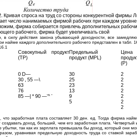
.2. Кривая спроса на труд со стороны конкурентной фирмы Л
ает число нанимаемых фирмой рабочих при каждом уровне
ожим, фирма собирается привлечь дополнительных рабочи
ющего рабочего, фирма будет увеличивать свой
о, в силу действия закона убывающей доходности, все замедля
и найме каждого дополнительного рабочего представлен в табл. 16
16.1
Совокупный продукт
Предельный
Цена
(ТР)
продукт (MPL)
продук
(Р)
0 D—
30
2
30 , 55 —\
25
2
63
23
2
76
13
2
85 —| * 90 —'^ '
9
2
5
2
2
, что заработная плата составляет 30 ден. ед. Тогда фирма найме
т создавать доход, больший, чем его заработная плата. Четверты
 убытки, так как их зарплата превышала бы доход, который они мо
разом, уравнивая предельную доходность труда со ставкой зара