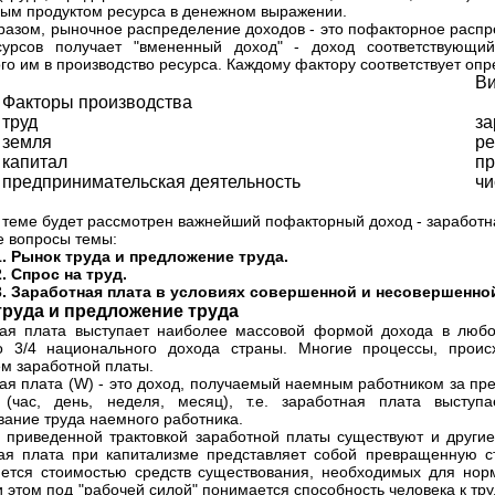
ым продуктом ресурса в денежном выражении.
разом, рыночное распределение доходов - это пофакторное распр
сурсов получает "вмененный доход" - доход соответствующий
го им в производство ресурса. Каждому фактору соответствует оп
Ви
Факторы производства
труд
за
земля
ре
капитал
пр
предпринимательская деятельность
чи
 теме будет рассмотрен важнейший пофакторный доход - заработн
 вопросы темы:
1.
Рынок труда и предложение труда.
. Спрос на труд.
3. Заработная плата в условиях совершенной и несовершенно
руда и предложение труда
ая плата выступает наиболее массовой формой дохода в любо
о 3/4 национального дохода страны. Многие процессы, проис
м заработной платы.
ая плата (W) - это доход, получаемый наемным работником за пре
 (час, день, неделя, месяц), т.е. заработная плата выступ
вание труда наемного работника.
 приведенной трактовкой заработной платы существуют и другие.
ая плата при капитализме представляет собой превращенную ст
ется стоимостью средств существования, необходимых для норм
и этом под "рабочей силой" понимается способность человека к тру