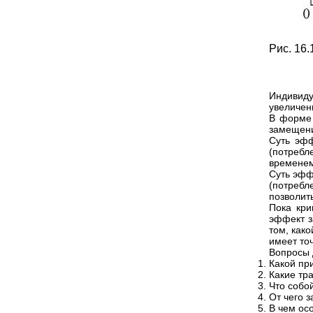
Рис. 16
Индивиду
увеличен
В форме 
замещени
Суть эфф
(потребл
временем
Суть эфф
(потреб
позволит
Пока кри
эффект з
том, как
имеет точ
Вопросы 
Какой пр
Какие тр
Что собо
От чего 
В чем ос