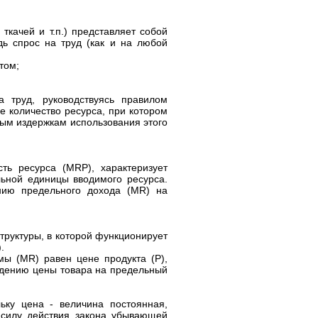
ткачей и т.п.) представляет собой
ь спрос на труд (как и на любой
том;
 труд, руководствуясь правилом
е количество ресурса, при котором
ым издержкам использования этого
ть ресурса (МRР), характеризует
льной единицы вводимого ресурса.
нию предельного дохода (MR) на
труктуры, в которой функционирует
.
ы (MR) равен цене продукта (Р),
едению цены товара на предельный
ьку цена - величина постоянная,
 силу действия закона убывающей