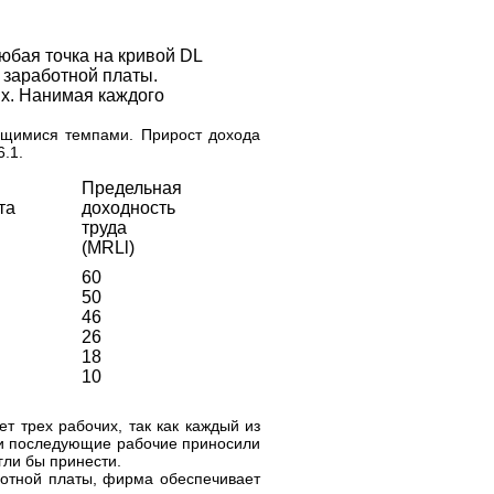
юбая точка на кривой DL
 заработной платы.
х. Нанимая каждого
ющимися темпами. Прирост дохода
.1.
Предельная
та
доходность
труда
(MRLl)
60
50
46
26
18
10
т трех рабочих, так как каждый из
й и последующие рабочие приносили
гли бы принести.
ботной платы, фирма обеспечивает