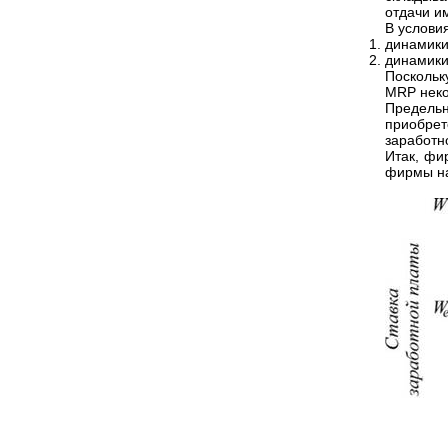
отдачи и
В услови
динамики
динамики
Поскольк
MRP неко
Предельн
приобрет
заработн
Итак, фи
фирмы на