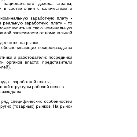
ь национального дохода страны,
 в соответствии с количеством и
 номинальную заработную плату -
и реальную заработную плату - то
 может купить на свою номинальную
прямой зависимости от номинальной
еделяется на рынке.
, обеспечивающих воспроизводство
отники и работодатели; посредники
и органов власти; представители
лей).
уда - заработной платы;
нной структуры рабочей силы в
оизводства;
 ряд специфических особенностей
ругих (товарных) рынков. На рынок