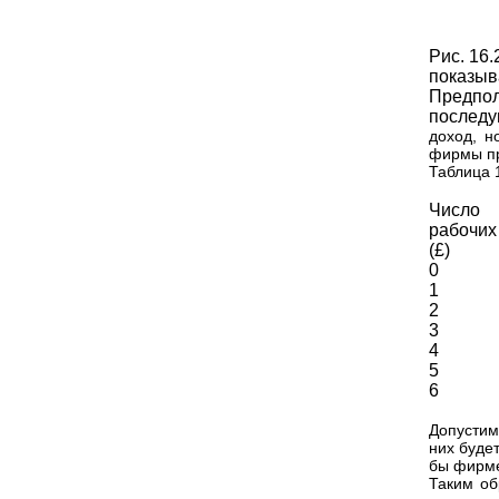
Рис. 16
показыв
Предпол
последу
доход, н
фирмы пр
Таблица 
Число
рабочих
(£)
0
1
2
3
4
5
6
Допустим
них буде
бы фирме
Таким об