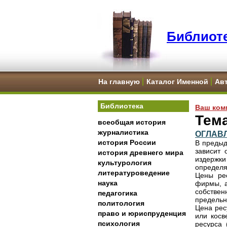
Библиоте
На главную
Каталог Именной
Ав
Библиотека
Ваш ком
Тема
всеобщая история
журналистика
ОГЛАВ
история России
В предыд
зависит 
история древнего мира
издержк
культурология
определя
литературоведение
Цены рес
наука
фирмы, а
собствен
педагогика
предельны
политология
Цена рес
право и юриспруденция
или косв
психология
ресурса 