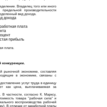
еделение. Владелец того или иного
 предельной производительности
ределенный вид дохода.
д дохода
работная плата
нта
оцент
стая прибыль
ая плата.
й конкуренции
.
й рыночной экономике, составляя
ходящие в экономике, связаны с
доставление услуг труда в единицу
ает как цена, выплачиваемая за
 В частности, согласно К. Марксу,
оимость товара ''рабочая сила" и
ального воспроизводства рабочей
ду). В отличие от заработной платы