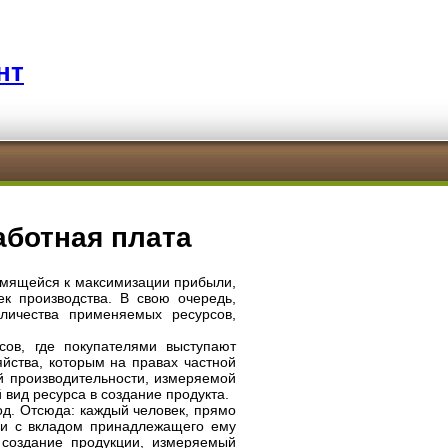
нт
аботная плата
емящейся к максимизации прибыли,
к производства. В свою очередь,
личества применяемых ресурсов,
сов, где покупателями выступают
йства, которым на правах частной
ой производительности, измеряемой
й вид ресурса в создание продукта.
од. Отсюда: каждый человек, прямо
вии с вкладом принадлежащего ему
в создание продукции, измеряемый