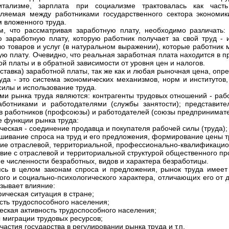
итализме, зарплата при социализме трактовалась как част
ляемая между работниками государственного сектора экономики
м вложенного труда.
, что рассматривая заработную плату, необходимо различать:
 заработную плату, которую работник получает за свой труд - 
во товаров и услуг (в натуральном выражении), которые работник
ую плату. Очевидно, что реальная заработная плата находится в 
ой платы и в обратной зависимости от уровня цен и налогов.
(ставка) заработной платы, так же как и любая рыночная цена, опр
уда - это система экономических механизмов, норм и институтов
силы и использование труда.
ми рынка труда являются: контрагенты трудовых отношений - раб
ботниками и работодателями (службы занятости); представител
в работников (профсоюзы) и работодателей (союзы предпринимате
 функции рынка труда:
ческая - соединение продавца и покупателя рабочей силы (труда);
шивание спроса на труд и его предложения, формирование цены тр
ие отраслевой, территориальной, профессионально-квалификацио
твие с отраслевой и территориальной структурой общественного пр
е численности безработных, видов и характера безработицы.
сь в целом законам спроса и предложения, рынок труда имеет
ого и социально-психологического характера, отличающих его от д
азывает влияние:
ическая ситуация в стране;
сть трудоспособного населения;
еская активность трудоспособного населения;
 миграции трудовых ресурсов;
частия государства в регулировании рынка труда и т.п.