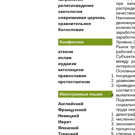
при кап
религиоведение
распреде
сектология
качество
современная церковь
Напомним
денежную
сравнительное
количест
богословие
заработн
заработн
Конфессии
Уровень 
Рынок тр
атеизм
рабочей 
Субъекта
ислам
между ра
иудаизм
интересо
католицизм
Основные
православие
посредни
уравнове
протестантизм
приведен
соответс
Иностранные языки
выявлени
Подчиняя
Английский
социальн
труда ок
Французский
демограф
Немецкий
численно
Иврит
экономич
Японский
процессы
степень у
Турецкий