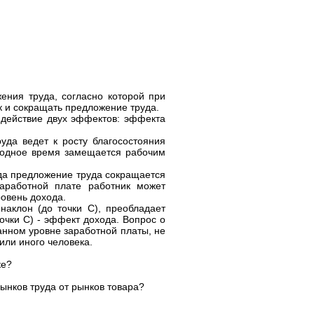
ния труда, согласно которой при
к и сокращать предложение труда.
действие двух эффектов: эффекта
уда ведет к росту благосостояния
ободное время замещается рабочим
уда предложение труда сокращается
аработной плате работник может
ровень дохода.
аклон (до точки С), преобладает
очки С) - эффект дохода. Вопрос о
анном уровне заработной платы, не
 или иного человека.
ке?
рынков труда от рынков товара?