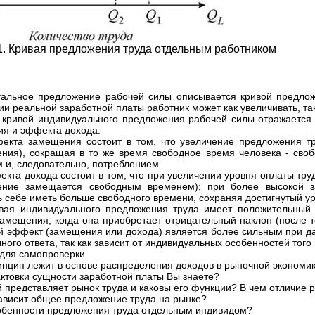
.1. Кривая предложения труда отдельным работником
альное предложение рабочей силы описывается кривой предложе
ии реальной заработной платы работник может как увеличивать, та
кривой индивидуального предложения рабочей силы отражается 
я и эффекта дохода.
екта замещения состоит в том, что увеличение предложения тр
ения), сокращая в то же время свободное время человека - св
 и, следовательно, потреблением.
екта дохода состоит в том, что при увеличении уровня оплаты тр
ление замещается свободным временем); при более высокой з
ь себе иметь больше свободного времени, сохраняя достигнутый у
вая индивидуального предложения труда имеет положительный н
амещения, когда она приобретает отрицательный наклон (после т
ой эффект (замещения или дохода) является более сильным при д
ного ответа, так как зависит от индивидуальных особенностей того
для самопроверки
инцип лежит в основе распределения доходов в рыночной экономи
актовки сущности заработной платы Вы знаете?
й представляет рынок труда и каковы его функции? В чем отличие 
зависит общее предложение труда на рынке?
обенности предложения труда отдельным индивидом?