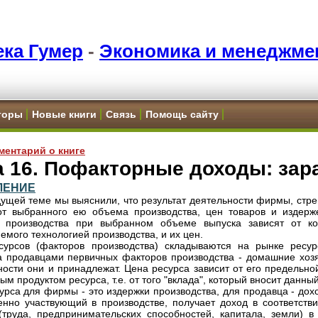
ка Гумер
-
Экономика и менеджме
торы
Новые книги
Связь
Помощь сайту
ментарий о книге
 16. Пофакторные доходы: зар
ЛЕНИЕ
ущей теме мы выяснили, что результат деятельности фирмы, стр
от выбранного ею объема производства, цен товаров и издерже
и производства при выбранном объеме выпуска зависят от ко
емого технологией производства, и их цен.
урсов (факторов производства) складываются на рынке ресур
 продавцами первичных факторов производства - домашние хозя
ности они и принадлежат. Цена ресурса зависит от его предельн
м продуктом ресурса, т.е. от того "вклада", который вносит данны
урса для фирмы - это издержки производства, для продавца - дох
енно участвующий в производстве, получает доход в соответст
(труда, предпринимательских способностей, капитала, земли) 