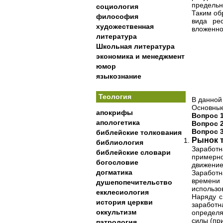
предельн
социология
Таким об
философия
вида ре
художественная
вложенно
литература
Школьная литература
экономика и менеджмент
юмор
языкознание
Теология
В данной
Основные
апокрифы
Вопрос 
апологетика
Вопрос 2
Вопрос 
библейские толкования
Рынок т
библиология
Заработн
библейские словари
примерн
богословие
движение
догматика
Заработн
времени
душепопечительство
использо
екклесиология
Наряду с
история церкви
заработн
оккультизм
определя
силы (пр
патрология