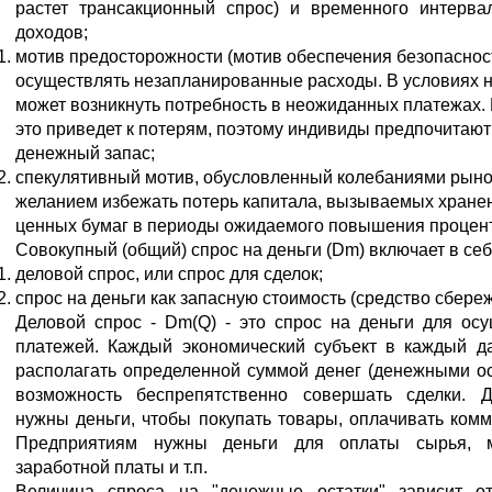
растет трансакционный спрос) и временного интерв
доходов;
мотив предосторожности (мотив обеспечения безопаснос
осуществлять незапланированные расходы. В условиях 
может возникнуть потребность в неожиданных платежах. Е
это приведет к потерям, поэтому индивиды предпочитаю
денежный запас;
спекулятивный мотив, обусловленный колебаниями рыно
желанием избежать потерь капитала, вызываемых хране
ценных бумаг в периоды ожидаемого повышения процент
Совокупный (общий) спрос на деньги (Dm) включает в себ
деловой спрос, или спрос для сделок;
спрос на деньги как запасную стоимость (средство сбере
Деловой спрос - Dm(Q) - это спрос на деньги для ос
платежей. Каждый экономический субъект в каждый 
располагать определенной суммой денег (денежными ос
возможность беспрепятственно совершать сделки. 
нужны деньги, чтобы покупать товары, оплачивать комму
Предприятиям нужны деньги для оплаты сырья, м
заработной платы и т.п.
Величина спроса на "денежные остатки" зависит о