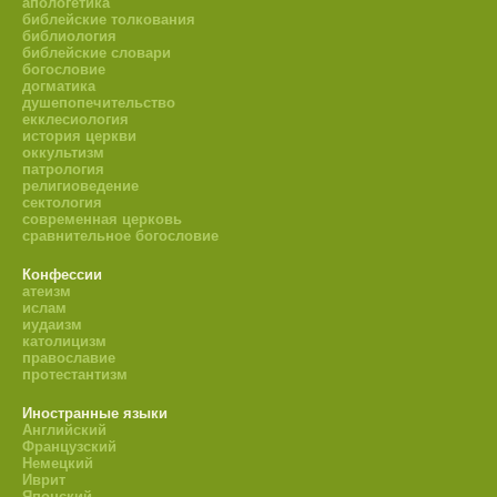
апологетика
библейские толкования
библиология
библейские словари
богословие
догматика
душепопечительство
екклесиология
история церкви
оккультизм
патрология
религиоведение
сектология
современная церковь
сравнительное богословие
Конфессии
атеизм
ислам
иудаизм
католицизм
православие
протестантизм
Иностранные языки
Английский
Французский
Немецкий
Иврит
Японский