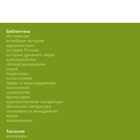
Библиотека
На главную
всеобщая история
журналистика
история России
история древнего мира
культурология
литературоведение
наука
педагогика
политология
право и юриспруденция
психология
социология
философия
художественная литература
Школьная литература
экономика и менеджмент
юмор
языкознание
Теология
апокрифы