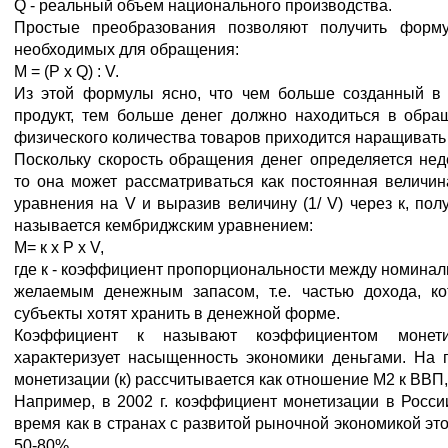
Q - реальный объем национального производства.
Простые преобразования позволяют получить формул
необходимых для обращения:
М = (Р х Q) : V.
Из этой формулы ясно, что чем больше созданный в
продукт, тем больше денег должно находиться в обра
физического количества товаров приходится наращивать
Поскольку скорость обращения денег определяется не
то она может рассматриваться как постоянная величин
уравнения на V и выразив величину (1/ V) через к, пол
называется кембриджским уравнением:
М= к х Р х V,
где к - коэффициент пропорциональности между номиналь
желаемым денежным запасом, т.е. частью дохода, к
субъекты хотят хранить в денежной форме.
Коэффициент к называют коэффициентом монети
характеризует насыщенность экономики деньгами. На 
монетизации (к) рассчитывается как отношение М2 к ВВП
Например, в 2002 г. коэффициент монетизации в Росси
время как в странах с развитой рыночной экономикой это
50-80%.