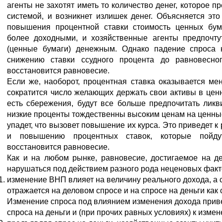
агенты не захотят иметь то количество денег, которое п
системой, и возникнет излишек денег. Объясняется это 
повышения процентной ставки стоимость ценных бума
более доходными, и хозяйственные агенты предпочт
(ценные бумаги) денежным. Однако падение спроса 
снижению ставки ссудного процента до равновесно
восстановится равновесие.
Если же, наоборот, процентная ставка оказывается мен
сократится число желающих держать свои активы в ценны
есть сбережения, будут все больше предпочитать ликви
низкие проценты тождественны высоким ценам на ценные
упадет, что вызовет повышение их курса. Это приведет к 
и повышению процентных ставок, которые пойд
восстановится равновесие.
Как и на любом рынке, равновесие, достигаемое на д
нарушаться под действием разного рода неценовых факт
изменение ВНП влияет на величину реального дохода, а 
отражается на деловом спросе и на спросе на деньги как
Изменение спроса под влиянием изменения дохода приве
спроса на деньги и (при прочих равных условиях) к изме