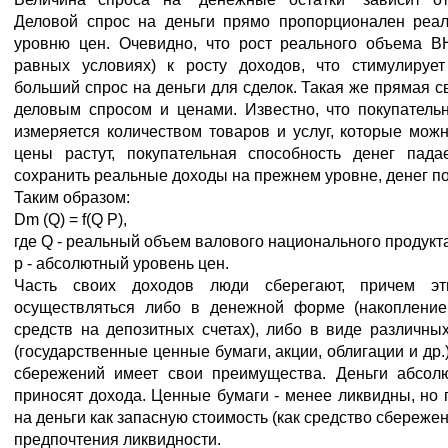
Деловой спрос на деньги прямо пропорционален реа
уровню цен. Очевидно, что рост реального объема В
равных условиях) к росту доходов, что стимулируе
больший спрос на деньги для сделок. Такая же прямая с
деловым спросом и ценами. Известно, что покупатель
измеряется количеством товаров и услуг, которые можн
цены растут, покупательная способность денег пада
сохранить реальные доходы на прежнем уровне, денег п
Таким образом:
Dm (Q) = f(Q P),
где Q - реальный объем валового национального продукта
p - абсолютный уровень цен.
Часть своих доходов люди сберегают, причем эт
осуществляться либо в денежной форме (накопление
средств на депозитных счетах), либо в виде различн
(государственные ценные бумаги, акции, облигации и др.
сбережений имеет свои преимущества. Деньги абсол
приносят дохода. Ценные бумаги - менее ликвидны, но 
на деньги как запасную стоимость (как средство сбережения
предпочтения ликвидности.