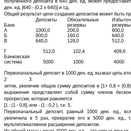
полученного депозита в 640 ден. ед. может предоставит
ден. ед. [640 - (0,2 х 640)] и т.д.
Общий результат цепи создания депозитов может быть пр
Депозиты
Обязательные
Избыто
Банк
резервы
резервы
А
1000,0
200,0
800,0
Б
800,0
160,0
640,0
В
640,0
128,0
512,0
Г
512,0
102,4
409,6
Банковская
система
5000
1000
4000
Первоначальный депозит в 1000 ден. ед. вызвал цепь вт
2 3
зитов, увеличив общую сумму депозитов в [1+ 0,8 + (0,8) +
выражение представляет собой сумму членов бескон
прогрессии, которая равняется
[1 : (1 - 0,8], или - (1 : 0,2 ), т.е. 5.
Первоначальный депозит, равный 1000 ден. ед., вс
увеличила в 5 раз, превратив его в 5000 ден. ед., т
мультипликативное расширение депозитов.
Из общей массы денег 4000 ден. ед. - это новые деньги