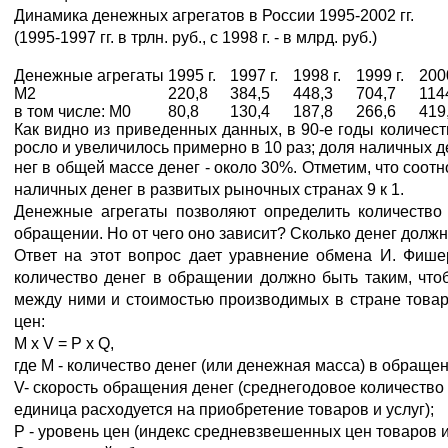
Динамика денежных агрегатов в России 1995-2002 гг.
(1995-1997 гг. в трлн. руб., с 1998 г. - в млрд. руб.)
Денежные агрегаты
1995 г.
1997 г.
1998 г.
1999 г.
2000
М2
220,8
384,5
448,3
704,7
114
в том числе: М0
80,8
130,4
187,8
266,6
419
Как видно из приведенных данных, в 90-е годы количест
росло и увеличилось примерно в 10 раз; доля наличных д
нег в общей массе денег - около 30%. Отметим, что соо
наличных денег в развитых рыночных странах 9 к 1.
Денежные агрегаты позволяют определить количество 
обращении. Но от чего оно зависит? Сколько денег долж
Ответ на этот вопрос дает уравнение обмена И. Фише
количество денег в обращении должно быть таким, чт
между ними и стоимостью производимых в стране товаро
цен:
М х V = Р х Q,
где М - количество денег (или денежная масса) в обращен
V- скорость обращения денег (среднегодовое количество
единица расходуется на приобретение товаров и услуг);
Р - уровень цен (индекс средневзвешенных цен товаров и 