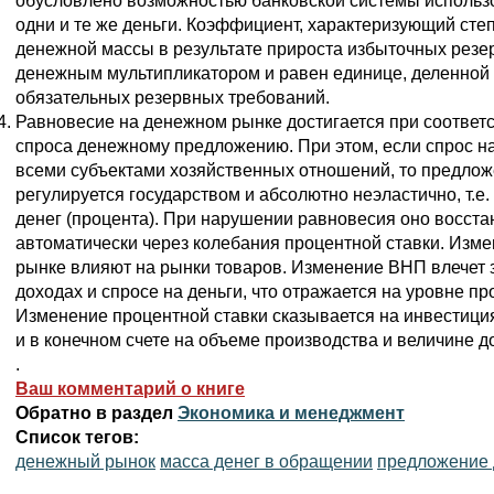
обусловлено возможностью банковской системы использо
одни и те же деньги. Коэффициент, характеризующий сте
денежной массы в результате прироста избыточных резе
денежным мультипликатором и равен единице, деленной
обязательных резервных требований.
Равновесие на денежном рынке достигается при соответ
спроса денежному предложению. При этом, если спрос н
всеми субъектами хозяйственных отношений, то предлож
регулируется государством и абсолютно неэластично, т.е.
денег (процента). При нарушении равновесия оно восст
автоматически через колебания процентной ставки. Изм
рынке влияют на рынки товаров. Изменение ВНП влечет 
доходах и спросе на деньги, что отражается на уровне пр
Изменение процентной ставки сказывается на инвестици
и в конечном счете на объеме производства и величине д
.
Ваш комментарий о книге
Обратно в раздел
Экономика и менеджмент
Список тегов:
денежный рынок
масса денег в обращении
предложение 