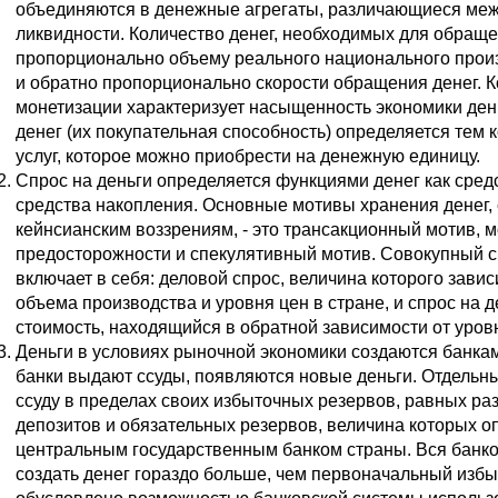
объединяются в денежные агрегаты, различающиеся меж
ликвидности. Количество денег, необходимых для обращ
пропорционально объему реального национального прои
и обратно пропорционально скорости обращения денег.
монетизации характеризует насыщенность экономики ден
денег (их покупательная способность) определяется тем 
услуг, которое можно приобрести на денежную единицу.
Спрос на деньги определяется функциями денег как сред
средства накопления. Основные мотивы хранения денег,
кейнсианским воззрениям, - это трансакционный мотив, 
предосторожности и спекулятивный мотив. Совокупный с
включает в себя: деловой спрос, величина которого завис
объема производства и уровня цен в стране, и спрос на д
стоимость, находящийся в обратной зависимости от уров
Деньги в условиях рыночной экономики создаются банками
банки выдают ссуды, появляются новые деньги. Отдельн
ссуду в пределах своих избыточных резервов, равных ра
депозитов и обязательных резервов, величина которых о
центральным государственным банком страны. Вся банко
создать денег гораздо больше, чем первоначальный избы