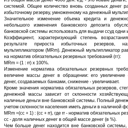
системой. Общее количество вновь созданных денег р
избыточному резерву, умноженному на денежный мультипл
Значительное изменение объема кредита и денежн
небольшого изменения банковского депозита обусл
банковской системы использовать для выдачи ссуд одни и
Коэффициент, характеризующий степень возрастан
результате прироста избыточных резервов, на
мультипликатором (MRm). Денежный мультипликатор ра
на норматив обязательных резервных требований (гг):
MRm = (1 : rr) х 100%.
Изменение норматива обязательных резервных требо
величине массы денег в обращении: его увеличение 
денег, создаваемых банками, снижение - увеличивает.
Кроме значения норматива обязательных резервов, ст
денежной массы зависит от склонности хозяйствующ
наличные деньги вне банковской системы. Полный денеж
учетом склонности населения иметь деньги в наличной фо
MRm =(сс + 1) : (сс + rr), где rr - норматив обязательных ре
сс - доля наличных денег в общей массе денег (в %).
Чем больше денег находится вне банковской системы,