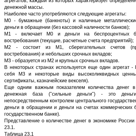
агрегатов, каждый из которых характеризует определенн
денежной массы.
Наиболее часто употребляются следующие агрегаты:
М0 - бумажные (банкноты) и наличные металлически
деньги в обращении (без кассовой наличности банков);
М1 - включает М0 и деньги на беспроцентных ба
востребования (текущие, расчетные счета предприятий);
М2 - состоит из М1, сберегательных счетов (п
востребования) и небольших срочных вкладов;
М3 - образуется из М2 и крупных срочных вкладов.
В некоторых странах используется еще один агрегат - 
себя М3 и некоторые виды высоколиквидных ценны
сертификаты, казначейские векселя).
Еще одним важным показателем количества денег в
денежная база ("сильные деньги") - это деньг
непосредственным контролем центрального государстве
деньги в обращении и деньги на счетах коммерческих 
государственном банке).
Представление о количестве денег в экономике Росси
23.1.
Таблица 23.1