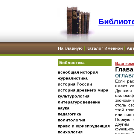
Библиоте
На главную
Каталог Именной
Ав
Библиотека
Ваш ком
Глав
всеобщая история
ОГЛАВ
журналистика
Если рас
история России
имеет с
история древнего мира
Древняя 
философы
культурология
экономич
литературоведение
столь св
наука
этой гла
педагогика
или сист
Первую 
политология
другим
право и юриспруденция
функцио
психология
служить 