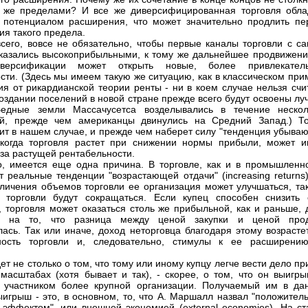
 же пределами? И все же диверсифицированная торговля обла
потенциалом расширения, что может значительно продлить пе
ия такого предела.
сего, вовсе не обязательно, чтобы первые каналы торговли с са
казались высокоприбыльными, к тому же дальнейшее продвижени
версификации может открыть новые, более привлекател
сти. (Здесь мы имеем такую же ситуацию, как в классическом при
ия от рикардианской теории ренты - ни в коем случае нельзя счи
создании поселений в новой стране прежде всего будут освоены л
Бедные земли Массачусетса возделывались в течение нескол
ий, прежде чем американцы двинулись на Средний Запад.) Т
ит в нашем случае, и прежде чем наберет силу "тенденция убыва
 когда торговля растет при снижении нормы прибыли, может и
за растущей рентабельности.
, имеется еще одна причина. В торговле, как и в промышленно
т реальные тенденции "возрастающей отдачи" (increasing returns
личения объемов торговли ее организация может улучшаться, так
 торговли будут сокращаться. Если купец способен снизить 
, торговля может оказаться столь же прибыльной, как и раньше, 
я на то, что разница между ценой закупки и ценой про
ась. Так или иначе, доход неторговца благодаря этому возрастет
ность торговли и, следовательно, стимулы к ее расширени
ет не столько о том, что тому или иному купцу легче вести дело пр
масштабах (хотя бывает и так), - скорее, о том, что он выигрыв
 участником более крупной организации. Получаемый им в да
ыигрыш - это, в основном, то, что А. Маршалл назвал "положител
эффектом", или внешней экономией (external economies). На ст