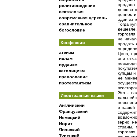
продано 
религиоведение
дешево п
сектология
ценности
современная церковь
один из т
сравнительное
Тогда ку
дешевле,
богословие
торговля
не начал
Конфессии
продать 
определе
атеизм
Цена, пр
ислам
они отка
невыгодн
иудаизм
покупате
католицизм
купцам и
православие
не менее
протестантизм
осущест
всесторон
Это - ва
Иностранные языки
дальнейш
пояснени
Английский
в нашей 
Французский
содержит
возможно
Немецкий
зерно не
Иврит
страны, 
Японский
торговля
Турецкий
ею заним