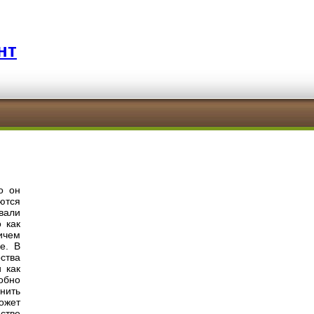
нт
о он
ются
вали
 как
ичем
е. В
ства
 как
обно
нить
ожет
естве