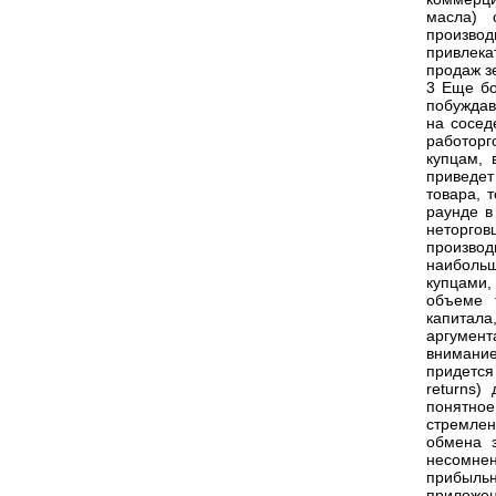
масла) 
произво
привлека
продаж з
3 Еще бо
побуждав
на сосед
работорг
купцам, 
приведе
товара, 
раунде в
неторгов
производ
наиболь
купцами,
объеме 
капитала
аргумент
внимание
придется
returns)
понятное
стремлен
обмена 
несомнен
прибыльн
приложен