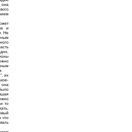
 она
вого
нием
ожет
же и
и. Не
тным
ного
асть
дно,
роны
ожно
жным
м.
", их
акое-
 она
было
чшая
ожно
и то
жать,
говый
к что
вать
нием