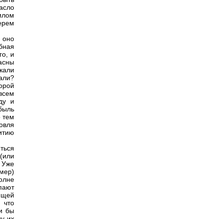
асло
илом
берем
е оно
бная
о, и
асны
кали
али?
орой
всем
ду и
быль
о тем
овля
итию
ться
(или
 Уже
мер)
олне
пают
ящей
 что
и бы
ду их