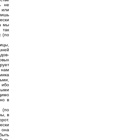
ь не
 или
лишь
ески
а мы
 так
 (по
ицы,
шней
дов-
овых
рует
 нам
мика
ьми,
 ибо
ными
димо
но в
 (по
ы, в
орот.
ески
 она
 быть
 быть