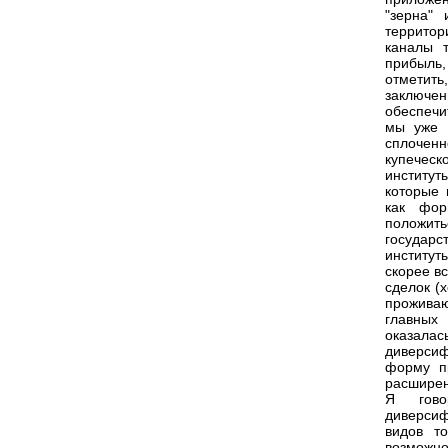
"зерна" 
территор
каналы 
прибыль,
отметить
заключен
обеспечи
мы уже в
сплочен
купеческ
институ
которые 
как фор
положить
государс
институт
скорее в
сделок (
проживаю
главных
оказала
диверси
форму пр
расширен
Я гово
диверсиф
видов т
возможно