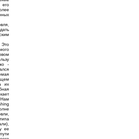
 его
олее
нных
вля,
адать
ским
 Это
мого
рвом
льзу
ко -
ался
емая
бщем
а их
бная
кает
 Нам
hing
олне
вли,
типа
ли),
у ее
пути
оего