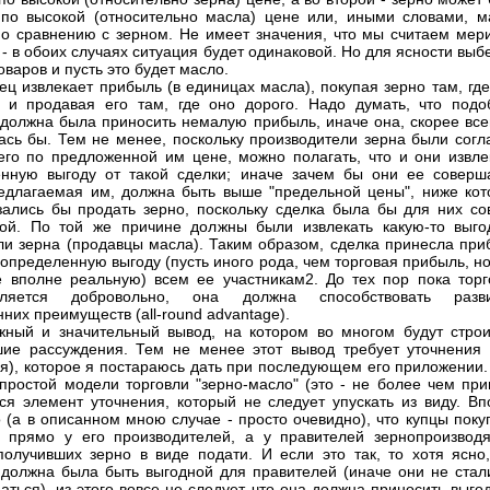
по высокой (относительно масла) цене или, иными словами, м
о сравнению с зерном. Не имеет значения, что мы считаем мер
 - в обоих случаях ситуация будет одинаковой. Но для ясности вы
оваров и пусть это будет масло.
пец извлекает прибыль (в единицах масла), покупая зерно там, гд
 и продавая его там, где оно дорого. Надо думать, что подо
 должна была приносить немалую прибыль, иначе она, скорее всег
ась бы. Тем не менее, поскольку производители зерна были согл
его по предложенной им цене, можно полагать, что и они извле
нную выгоду от такой сделки; иначе зачем бы они ее соверш
едлагаемая им, должна быть выше "предельной цены", ниже кот
зались бы продать зерно, поскольку сделка была бы для них со
ой. По той же причине должны были извлекать какую-то выго
ли зерна (продавцы масла). Таким образом, сделка принесла при
 определенную выгоду (пусть иного рода, чем торговая прибыль, н
 вполне реальную) всем ее участникам2. До тех пор пока торг
вляется добровольно, она должна способствовать разв
них преимуществ (all-round advantage).
жный и значительный вывод, на котором во многом будут строи
ие рассуждения. Тем не менее этот вывод требует уточнения 
я), которое я постараюсь дать при последующем его приложении.
простой модели торговли "зерно-масло" (это - не более чем при
ся элемент уточнения, который не следует упускать из виду. Вп
 (а в описанном мною случае - просто очевидно), что купцы поку
 прямо у его производителей, а у правителей зернопроизвод
получивших зерно в виде подати. И если это так, то хотя ясно,
 должна была быть выгодной для правителей (иначе они не стал
аться), из этого вовсе не следует, что она должна приносить выго