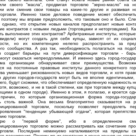
или своего "масла", продвигая торговлю "зерно-масло" на н
ии или сменив свои товары на какие-то другие и развивая н
торговли. Именно такое деловое поведение может обеспечит
 поэтому мы вправе предположить, что таковым оно и было. Сле
, однако, что открытие новых каналов предполагает новые конта
ие контрактов с новыми людьми (торговцами и неторговцами). Ка
ть выполнение этих контрактов? Арбитражные институты, которые 
идели) могут создать для себя купцы, зависят от их социал
ности, но их компетенцию нелегко распространить за пре
ого сообщества. А раз так, необходимость полагаться на подо
ты создает барьеры на пути диверсификации торговли - барь
могут оказаться непреодолимыми. И именно здесь город-государ
ма организации обнаруживает свои преимущества. Возможн
ся на постоянные правовые институты данного конкретного гор
тва уменьшает рискованность новых видов торговли, и хотя прав
ы других городов-государств могут быть не вполне идентичными, 
сего, будут схожими, что обеспечивает определенную надежность 
хотя, возможно, и не в такой степени, как при торговле между куп
щими в одном городе). Именно в этом, я полагаю, и кроется одн
 причин, по которым организационная форма города-государ
сь столь важной. Она весьма благоприятно сказывается на р
фицированной торговли, поскольку позволяет преодолеть пе
оявления "тенденции убывающей отдачи", которая препятство
ию торговли.
рю о "первой форме", ибо в определенном смы
ицированную торговлю можно рассматривать как сочетание про
орговли. Последние неминуемо наталкиваются на пределы св
го расширения. Почему же их сочетание в конце концов не столкн