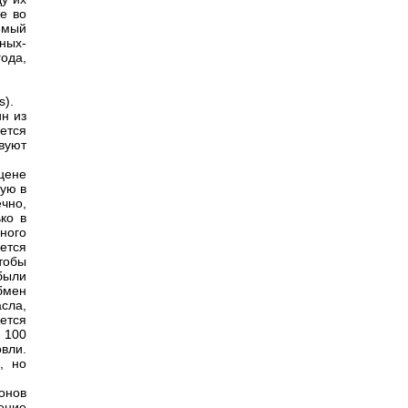
е во
емый
ных-
ода,
s).
ин из
ется
вуют
 цене
ую в
чно,
ко в
ного
ется
тобы
были
бмен
сла,
ется
 100
вли.
, но
онов
ение