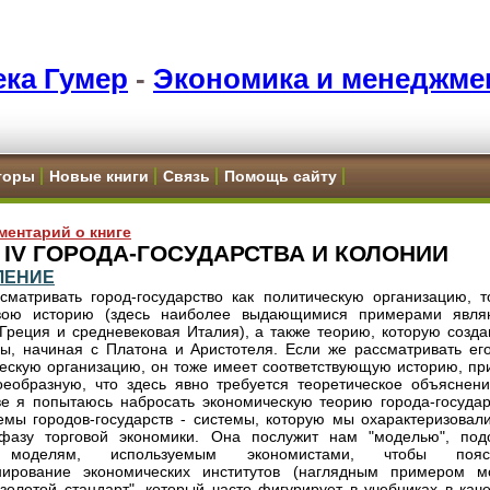
ка Гумер
-
Экономика и менеджме
торы
Новые книги
Связь
Помощь сайту
ментарий о книге
а IV ГОРОДА-ГОСУДАРСТВА И КОЛОНИИ
ЛЕНИЕ
сматривать город-государство как политическую организацию, т
вою историю (здесь наиболее выдающимися примерами явля
Греция и средневековая Италия), а также теорию, которую созда
, начиная с Платона и Аристотеля. Если же рассматривать его
ескую организацию, он тоже имеет соответствующую историю, пр
оеобразную, что здесь явно требуется теоретическое объяснени
ве я попытаюсь набросать экономическую теорию города-государ
емы городов-государств - системы, которую мы охарактеризовали
фазу торговой экономики. Она послужит нам "моделью", под
 моделям, используемым экономистами, чтобы пояс
нирование экономических институтов (наглядным примером м
"золотой стандарт", который часто фигурирует в учебниках в кач