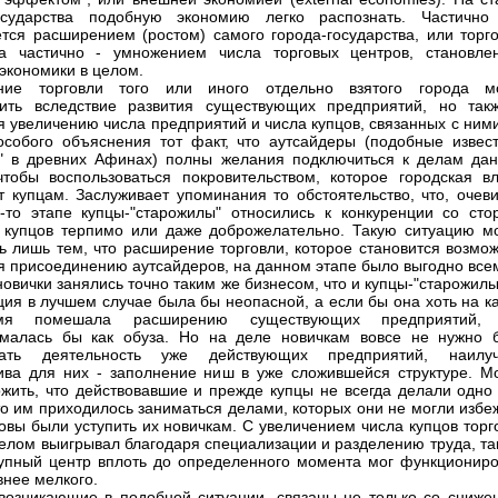
государства подобную экономию легко распознать. Частично
тся расширением (ростом) самого города-государства, или торго
 а частично - умножением числа торговых центров, становле
 экономики в целом.
ние торговли того или иного отдельно взятого города м
дить вследствие развития существующих предприятий, но так
я увеличению числа предприятий и числа купцов, связанных с ним
особого объяснения тот факт, что аутсайдеры (подобные извес
" в древних Афинах) полны желания подключиться к делам дан
чтобы воспользоваться покровительством, которое городская вл
т купцам. Заслуживает упоминания то обстоятельство, что, очеви
-то этапе купцы-"старожилы" относились к конкуренции со сто
купцов терпимо или даже доброжелательно. Такую ситуацию м
ь лишь тем, что расширение торговли, которое становится возмо
я присоединению аутсайдеров, на данном этапе было выгодно все
новички занялись точно таким же бизнесом, что и купцы-"старожилы
ция в лучшем случае была бы неопасной, а если бы она хоть на к
мя помешала расширению существующих предприятий,
ималась бы как обуза. Но на деле новичкам вовсе не нужно 
вать деятельность уже действующих предприятий, наилу
ива для них - заполнение ниш в уже сложившейся структуре. М
жить, что действовавшие и прежде купцы не всегда делали одно 
сто им приходилось заниматься делами, которых они не могли избе
товы были уступить их новичкам. С увеличением числа купцов тор
целом выигрывал благодаря специализации и разделению труда, та
упный центр вплоть до определенного момента мог функциониро
нее мелкого.
возникающие в подобной ситуации, связаны не только со сниже