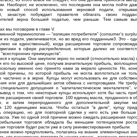
м. Наоборот, не исключено, что последним она могла пойти даж
бо новый способ использования зерновой подати, открыва
ей, зачастую побуждает правителя облагать своих поддан
дителей зерна большей податью, чем раньше. Тем самым выг
ах мы поговорим в главе V.
еменной терминологии — "излишек потребителя" (consumer's surplu
м из подати, увеличивается, но во вред его подданным3. Это - од
алеко не единственный), когда расширение торговли сопровожда
сдвигами в сфере
распределения,
которые далеко не соответст
 "всесторонних преимуществ".
мся к купцам. Они закупили зерно по низкой (относительно масла)
и его по высокой цене, получив значительную прибыль, воплощенн
оскольку именно оно принято нами за мерило ценности. Но, коне
кой причины, по которой прибыль не могла воплотиться не толь
о частично и в зерне. Купцы могут использовать ее для собствен
ния или для дальнейших актов обмена с неторговцами. Не требу
 специального допущения о "капиталистическом менталитете", ч
вывод о том, что некоторые купцы используют хотя бы часть при
ля расширения своей торговли. 100 единиц масла, проданного в о
о, и затем перепроданного для дополнительной закупки ма
я 120 единицами масла. Чтобы остаться "в деле", купцу прид
ь операцию, но для повторной сделки у него есть уже больше
асла. Уже по одной этой причине можно ожидать расширения торго
рибыльная торговля обладала бы меньшим потенциалом роста
ая торговля будет расти уже в силу реинвестирования прибыли.
енее можно предположить, полагаясь на знание элементарных зак
и, что расширение торговли (в нашем случае - растущее предлож