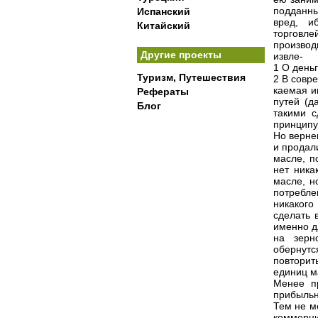
подданны
Испанский
вред, и
Китайский
торговл
произво
Другие проекты
извле-
1 О деньг
Туризм, Путешествия
2 В совр
каемая и
Рефераты
путей (д
Блог
такими 
принципу
Но верне
и продал
масле, п
нет ника
масле, н
потребле
никакого
сделать 
именно д
на зерн
обернутс
повторит
единиц м
Менее п
прибыльн
Тем не м
коммерци