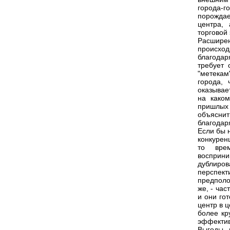
города-
порождае
центра,
торговой
Расшире
происхо
благодар
требует 
"метекам
города, 
оказывае
на каком
пришлых 
объяснит
благодар
Если бы 
конкурен
то вре
восприн
дублиро
перспект
предполо
же, - ча
и они го
центр в 
более кр
эффектив
Выгоды, 