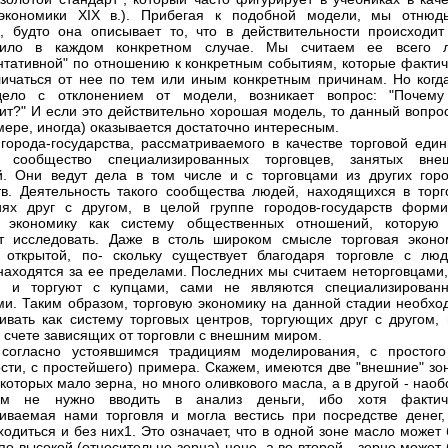
экономики XIX в.). Прибегая к подобной модели, мы отнюд
, будто она описывает то, что в действительности происходит
дило в каждом конкретном случае. Мы считаем ее всего 
нтативной" по отношению к конкретным событиям, которые фактич
личаться от нее по тем или иным конкретным причинам. Но когд
ело с отклонением от модели, возникает вопрос: "Почему
ит?" И если это действительно хорошая модель, то данный вопрос
мере, иногда) оказывается достаточно интересным.
города-государства, рассматриваемого в качестве торговой един
я сообщество специализированных торговцев, занятых вне
й. Они ведут дела в том числе и с торговцами из других горо
тв. Деятельность такого сообщества людей, находящихся в торг
ях друг с другом, в целой группе городов-государств форми
ю экономику как систему общественных отношений, которую
т исследовать. Даже в столь широком смысле торговая эконо
 открытой, по- скольку существует благодаря торговле с люд
находятся за ее пределами. Последних мы считаем неторговцами,
и и торгуют с купцами, сами не являются специализирован
ми. Таким образом, торговую экономику на данной стадии необхо
ивать как систему торговых центров, торгующих друг с другом, 
 счете зависящих от торговли с внешним миром.
 согласно устоявшимся традициям моделирования, с простого
сти, с простейшего) примера. Скажем, имеются две "внешние" зон
которых мало зерна, но много оливкового масла, а в другой - наоб
м не нужно вводить в анализ деньги, ибо хотя фактич
иваемая нами торговля и могла вестись при посредстве денег,
ходиться и без них1. Это означает, что в одной зоне масло может
по высокой (относительно зерна) цене, а во второй - зерно может