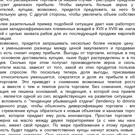
сузит диапазон прибыли. Чтобы закупить больше зерна у
дителей, купцам, возможно, придется предложить за него б
тельную цену. С другой стороны, чтобы увеличить объем собстве
ерна,
лее разительный пример подобной ситуации дает нам работорго
шая западноафриканских племенных вождей в XVII и XVIII вв. нап
ей с целью захвата рабов для их последующей продажи европей
овцам.
возможно, придется запрашивать несколько более низкую цену.
т к уменьшению разницы между ценой закупаемого и продавае
то есть снизит норму прибыли. Выгоды от торговли, которые в пе
 основном доставались купцам, ныне будут распределены и в по
цев. Сколько при этом получат производители зерна и сколь
ители масла, зависит от того, какой из этих продуктов пользов
шим спросом. Но поскольку теперь доля выгоды, присваива
 относительно уменьшится, сократится и доля их прибыли в о
торговли. Это приведет к снижению возможных темпов рост
, а вместе с тем и темпов роста торговли. Без сомнения, подо
ация не лишена оснований, а тенденция, к которой она привле
, является одной из сил, воздействующих на развитие ситуации.
 вспомнить о "тенденции убывающей отдачи" (tendency to diminis
 данного рода, чтобы объяснить диверсификацию торговли - вп
 стремление купца обратиться к новым объектам и каналам торго
ие, которое придает ему роль инноватора. Простая торговля 
зерна на масло между двумя территориями (а с нее мы нача
но, имеет свой предел. По мере приближения к этому предел
ость будет падать и соответственно купцы начнут искать новые 
ия своего капитала. Они станут искать новые рынки сбыта св