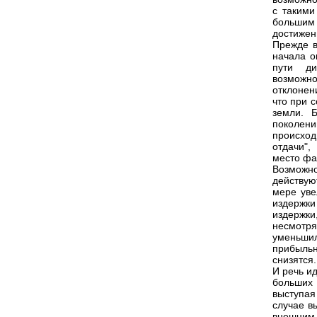
с такими
большим 
достижен
Прежде в
начала о
пути ди
возможно
отклонен
что при 
земли. 
поколен
происход
отдачи",
место фа
Возможно
действую
мере уве
издержки
издержки
несмотр
уменьшил
прибыль
снизятся.
И речь ид
больших 
выступая
случае в
внешним 