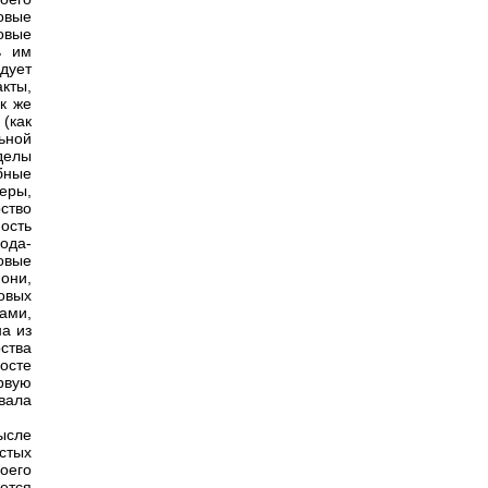
овые
овые
ь им
дует
кты,
к же
(как
ьной
делы
бные
еры,
ство
ость
ода-
овые
они,
новых
цами,
а из
ства
осте
рвую
вала
сле
стых
оего
ется