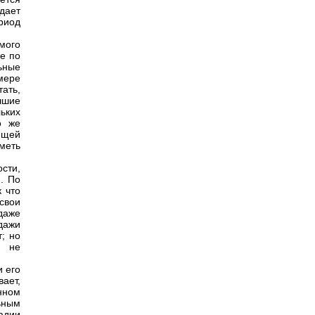
дает
риод
мого
е по
ьные
мере
тать,
учшие
ьких
о же
ющей
меть
сти,
). По
 что
свои
даже
дажи
; но
ю не
и его
ает,
нном
ьным
адии