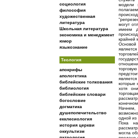
социология
модели 
полагаем
философия
происхо
художественная
"репрезе
литература
могут от
Школьная литература
имеем д
происход
экономика и менеджмент
крайней 
юмор
Основой 
языкознание
являетс
торговле
государс
Теология
отношени
торгову
апокрифы
предстои
апологетика
является
библейские толкования
которые 
библиология
хотя он
торговца
библейские словари
рассматр
богословие
конечном
догматика
Начнем,
душепопечительство
возможно
одной из 
екклесиология
Пока на
история церкви
рассматр
оккультизм
могла об
патрология
продано 