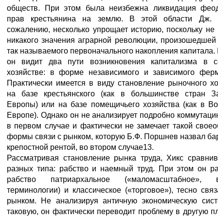
обществ. При этом была неизбежна ликвидация фео
прав крестьянина на землю. В этой области Дж. 
сожалению, несколько упрощает историю, поскольку не
никакого значения аграрной революции, произошедшей 
так называемого первоначального накопления капитала.
он видит два пути возникновения капитализма в с
хозяйстве: в форме независимого и зависимого ферм
Практически имеется в виду становление рыночного хо
на базе крестьянского (как в большинстве стран З
Европы) или на базе помещичьего хозяйства (как в Во
Европе). Однако он не анализирует подробно коммутац
в первом случае и фактически не замечает такой свое
формы связи с рынком, которую Б.Ф. Поршнев назвал б
крепостной рентой, во втором случае13.
Рассматривая становление рынка труда, Хикс сравнив
разных типа: рабство и наемный труд. При этом он ра
рабство патриархальное («маломасштабное»,
терминологии) и классическое («торговое»), тесно свя
рынком. Не анализируя античную экономическую сист
таковую, он фактически переводит проблему в другую п