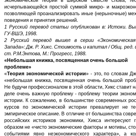
экономической теории в широком смысле слова, те
исчерпывающейся простой суммой микро- и макроэкон
позволяющей проанализировать иные (нерыночные) ме
поведения и принятия решений.
1 Русский перевод статьи опубликован в: Истоки. Вып
ГУ-ВШЭ, 1998.
2 Русский перевод вышел в серии «Экономическа
Запада»: Дж. Р. Хикс. Стоимость и капитал / Общ. ред. 
ст. Р.М.Энтова, М.: Прогресс, 1988.
«Небольшая книжка, посвященная очень большой
проблеме»
«
Теория экономической истории
» - это, по словам Дж
«небольшая книжка, посвященная очень большой проб
Не будучи профессионалом в этой области, Хикс ставит 
деле очень важную проблему - проблему теории эконом
истории. К сожалению, в большинстве современных рос
курсов по экономической истории превалирует не те
эмпирическое описание. В отличие от большинства сов
российских историков экономики, Хикса интересуют 
образом не «чисто экономические факторы и мотивы, ст
событиями явно неэкономического характера», а ко