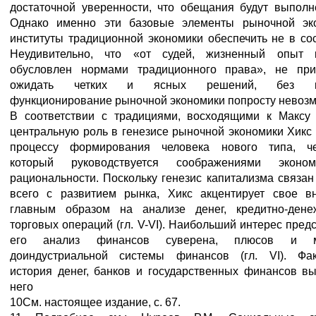
достаточной уверенности, что обещания будут выполн
Однако именно эти базовые элементы рыночной эк
институты традиционной экономики обеспечить не в со
Неудивительно, что «от судей, жизненный опыт 
обусловлен нормами традиционного права», не при
ожидать четких и ясных решений, без к
функционирование рыночной экономики попросту невоз
В соответствии с традициями, восходящими к Максу 
центральную роль в генезисе рыночной экономики Хикс
процессу формирования человека нового типа, че
который руководствуется соображениями эконом
рациональности. Поскольку генезис капитализма связа
всего с развитием рынка, Хикс акцентирует свое в
главным образом на анализе денег, кредитно-ден
торговых операций (гл. V-VI). Наибольший интерес пред
его анализ финансов суверена, плюсов и м
доиндустриальной системы финансов (гл. VI). Фак
история денег, банков и государственных финансов вы
него
10См. настоящее издание, с. 67.