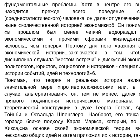
фундаментальные проблемы. Хотя в центре его в
находится прежде всего поведение сре
(среднестатистического) человека, он далек от увлечени
ныне «количественной историей экономики»5. Он поним
«в прошлом был менее четкий водораздел
экономическими и прочими сферами жизнедеятел
человека, чем теперь». Поэтому для него «важная 
экономической истории...заключается в том, чт
дисциплина служила "местом встречи" и дискуссий экон
политологов, юристов, социологов и историков - специал
истории событий, идей и технологий»6.
Понимая, что теория и реальная история явля
значительной мере «противоположностями или, в
случае, альтернативами», он, тем не менее, далек 
прямого подчинения исторического материала ж
теоретической конструкции в духе Георга Гегеля, А
Тойнби и Освальда Шпенглера. Наоборот, его точка
гораздо ближе подходу Карла Маркса, который, по
Хикса,«на основе своей экономической теории в
несколько общих идей и затем приложил их к истории, так