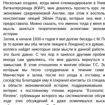
Несколько позднее, когда меня откомандировали в Уни
Витватерсренда (ЮАР), мне довелось прочесть курс ле
экономике средневековой Англии, при этом я восполь
конспектами лекций Эйлин Пауэр, которые она мне 
предоставила. Можно сказать, что именно тогда у меня 
мысль заняться теоретическими аспектами эконом
истории.
Затем, в начале 1930-х годов я вел долгие беседы с М. 
(в то время мы оба читали лекции в Лондоне) и я думаю,
коллега найдет некоторые свои мысли в данной работе
это было давно. С тех пор я занялся другими пробл
иногда сам удивляюсь, что мне удалось вернуться 
замыслам. В этом отношении я многим обязан Т.С. Эш
которым мы тесно сотрудничали в течение семи
Манчестере и затем, после его ухода в отставку, 
соседству. Благодаря ему я сохранил контакты со специ
в области экономической истории, поддерживавших
интерес к постоянному чтению журнала "Economic 
Review", публикации которого мы систематически обсу
ходе этих обсуждений я даже осмеливался выск