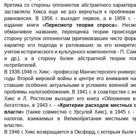
Критика со стороны оппонентов абстрактного характер
заставляла Хикса еще не раз вернуться к проблемам
равновесия. В 1956 г. выходит первое, а в 1959 г. -
издание книги «
Пересмотр теории спроса
». Несм
обманчивое название, переоценка теории происход
сторону уступок оппонентам (критиковавших чисто фор
характер его подхода и ратовавших за его конкрети
учетом исторического и культурного компонентов - П. Са
и др.), а в сторону более абстрактной теории по
потребителей.
В 1938-1946 гг. Хикс - профессор Манчестерского универс
годы Второй мировой войны в центре его внимания на
ставшие особенно актуальными в условиях военной эк
проблемы налогообложения. В 1941 г. в соавторстве с же
Хикс и Л. Ростесом выходит его книга «Обложение в
богатства», в 1943 г. - «
Критерии расходов местных 
власти
» (также совместно с Урсулой Хикс), в 1945 г. 
налогов, взимаемых в Великобритании местными о
власти».
В 1946 г. Хикс возвращается в Оксфорд, с которым были