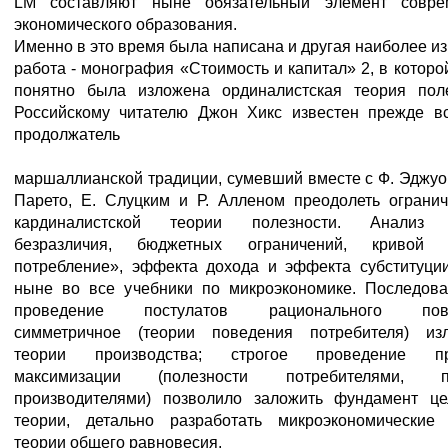
LM составляют ныне обязательный элемент совре
экономического образования.
Именно в это время была написана и другая наиболее и
работа - монография «Стоимость и капитал» 2, в которо
понятно была изложена ординалистская теория поле
Российскому читателю Джон Хикс известен прежде вс
продолжатель
маршаллианской традиции, сумевший вместе с Ф. Эджуо
Парето, Е. Слуцким и Р. Алленом преодолеть огранич
кардиналистской теории полезности. Анализ 
безразличия, бюджетных ограничений, кривой «
потребление», эффекта дохода и эффекта субституци
ныне во все учебники по микроэкономике. Последова
проведение постулатов рационального пове
симметричное (теории поведения потребителя) из
теории производства; строгое проведение пр
максимизации (полезности потребителями, п
производителями) позволило заложить фундамент це
теории, детально разработать микроэкономические
теории общего равновесия.