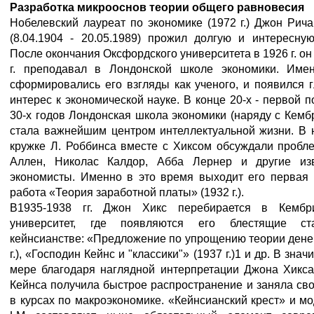
Разработка микрооснов теории общего равновесия
Нобелевский лауреат по экономике (1972 г.) Джон Рич
(8.04.1904 - 20.05.1989) прожил долгую и интересную
После окончания Оксфордского университета в 1926 г. он
г. преподавал в Лондонской школе экономики. Име
сформировались его взгляды как ученого, и появился 
интерес к экономической науке. В конце 20-х - первой 
30-х годов Лондонская школа экономики (наряду с Кем
стала важнейшим центром интеллектуальной жизни. В 
кружке Л. Роббинса вместе с Хиксом обсуждали пробл
Аллен, Николас Калдор, Абба Лернер и другие из
экономисты. Именно в это время выходит его первая 
работа «Теория заработной платы» (1932 г.).
В1935-1938 гг. Джон Хикс перебирается в Кембр
университет, где появляются его блестящие ст
кейнсианстве: «Предложение по упрощению теории дене
г.), «Господин Кейнс и "классики"» (1937 г.)1 и др. В знач
мере благодаря наглядной интерпретации Джона Хикса
Кейнса получила быстрое распространение и заняла св
в курсах по макроэкономике. «Кейнсианский крест» и мо