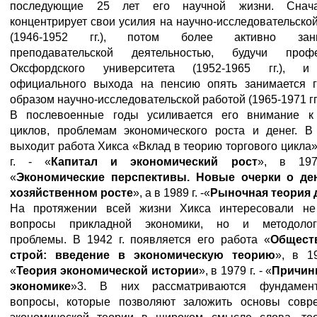
последующие 25 лет его научной жизни. Снач
концентрирует свои усилия на научно-исследовательско
(1946-1952 гг.), потом более активно зани
преподавательской деятельностью, будучи проф
Оксфордского университета (1952-1965 гг.), и
официального выхода на пенсию опять занимается 
образом научно-исследовательской работой (1965-1971 гг.
В послевоенные годы усиливается его внимание к
циклов, проблемам экономического роста и денег. В 
выходит работа Хикса «Вклад в теорию торгового цикла»
г. - «
Капитал и экономический рост
», в 197
«
Экономические перспективы. Новые очерки о де
хозяйственном росте
», а в 1989 г. -«
Рыночная теория 
На протяжении всей жизни Хикса интересовали не
вопросы прикладной экономики, но и методолог
проблемы. В 1942 г. появляется его работа «
Общест
строй: введение в экономическую теорию
», в 19
«
Теория экономической истории
», в 1979 г. - «
Причин
экономике
»3. В них рассматриваются фундамент
вопросы, которые позволяют заложить основы совр