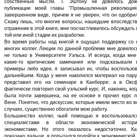
собственные мысли. Т. Эштону не довелось дож
публикации моей главы "Промышленная революци
завершенном виде, причем я не уверен, что он одобри
Скажу лишь, что многие вопросы, нашедшие впоследств
отражение в этой книге, мне посчастливилось обсуждать 
той или иной стадии их разработки.
Во время работы над книгой я ощущал поддержку со 
многих коллег. Лекции по данной проблеме мне довелос
не только в Университете Уэльса. И всегда, когда мн
какие-то критические замечания или подсказывали к
примеры либо идеи, я записывал их, чтобы воспользов
дальнейшем. Когда у меня накопился материал на пару
представил его на семинаре в Канберре; а в Окс
фактически повторил свой уэльский курс. И, наконец, ког
была почти завершена, на ее основе я прочел курс л
Вене. Понятно, что дискуссии, которые имели место во в
случаях, существенно обогатили мою работу.
Большинство коллег, чьей помощью я воспользовалс
специалистами в области экономической истор
экономистами. Но этого оказалось недостаточно. Ка
показано дальше, я попытался подойти к экономической