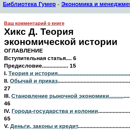
Библиотека Гумер
-
Экономика и менеджме
Ваш комментарий о книге
Хикс Д. Теория
экономической истории
ОГЛАВЛЕНИЕ
Вступительная статья.... 6
Предисловие.................. 15
I.
Теория и история.................................................
II.
Обычай и приказ
..................................................
27
III.
Становление рыночной экономики..........
....
46
IV.
Города-государства и колонии
......................
65
V.
Деньги, законы и кредит
....................................