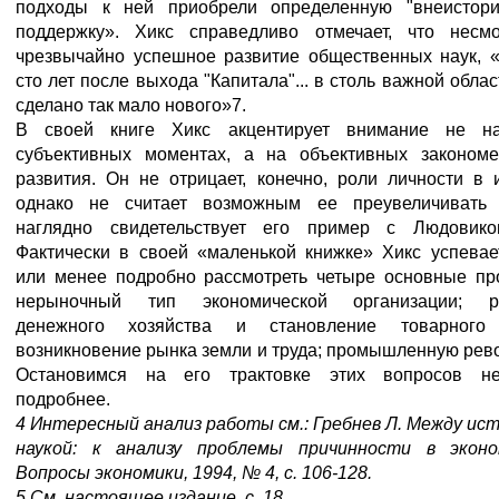
подходы к ней приобрели определенную "внеистори
поддержку». Хикс справедливо отмечает, что несм
чрезвычайно успешное развитие общественных наук, «
сто лет после выхода "Капитала"... в столь важной обла
сделано так мало нового»7.
В своей книге Хикс акцентирует внимание не н
субъективных моментах, а на объективных закономе
развития. Он не отрицает, конечно, роли личности в 
однако не считает возможным ее преувеличивать
наглядно свидетельствует его пример с Людовико
Фактически в своей «маленькой книжке» Хикс успевае
или менее подробно рассмотреть четыре основные пр
нерыночный тип экономической организации; ра
денежного хозяйства и становление товарного 
возникновение рынка земли и труда; промышленную рев
Остановимся на его трактовке этих вопросов не
подробнее.
4 Интересный анализ работы см.: Гребнев Л. Между ис
наукой: к анализу проблемы причинности в эконо
Вопросы экономики, 1994, № 4, с. 106-128.
5 См. настоящее издание, с. 18.