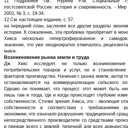
11 Подробнее см.: Нуреев P.M. Социальные су
постсоветской России: история и современность. - Мир
2001, № 3, с. 19-34.
12 См. настоящее издание, с. 57.
на передний план, заслоняя все другие разделы эконо
истории. К сожалению, эта проблема приобретает в мо
Хикса несколько гипертрофированное и самодов
значение, что уже неоднократно отмечалось рецензент
книги.
Возникновение рынка земли и труда
Дж. Хикс исследует не только возникновение
потребительских товаров и услуг, но и становление
факторов производства. Начиная с рынка земли, автор 
останавливается на коммерциализации сельского хоз
Однако он понимает, что процесс этот может быть не
лишь там и тогда, где и когда происходят глубокие изм
собственности. Сточки зрения Хикса, это - эволюция о
собственности в соответствии с требованиями р
экономики, что означало разрушение традиционной сра
непосредственного производителя со средствами произ
и прежде всего с землей, типичной для всех доиндуст