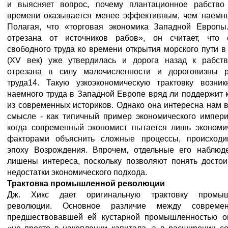
и выясняет вопрос, почему плантационное рабство
времени оказывается менее эффективным, чем наемны
Полагая, что «торговая экономика Западной Европы.
отрезана от источников рабов», он считает, что 
свободного труда ко времени открытия морского пути 
(XV век) уже утвердилась и дорога назад к рабст
отрезана в силу малочисленности и дороговизны р
труда14. Такую узкоэкономическую трактовку возник
наемного труда в Западной Европе вряд ли поддержит 
из современных историков. Однако она интересна нам 
смысле - как типичный пример экономического импери
когда современный экономист пытается лишь экономи
факторами объяснить сложные процессы, происход
эпоху Возрождения. Впрочем, отдельные его наблюд
лишены интереса, поскольку позволяют понять достои
недостатки экономического подхода.
Трактовка промышленной революции
Дж. Хикс дает оригинальную трактовку промыш
революции. Основное различие между совреме
предшествовавшей ей кустарной промышленностью о