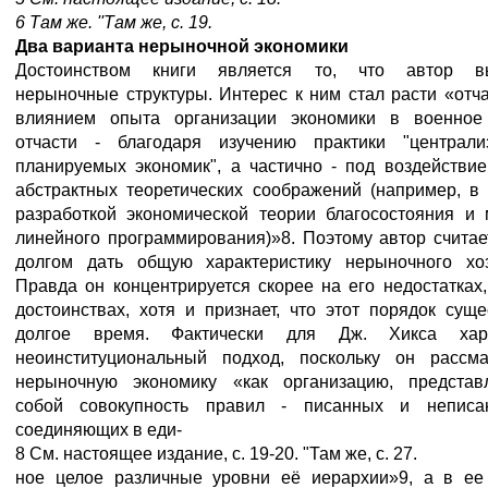
6 Там же. ''Там же, с. 19.
Два варианта нерыночной экономики
Достоинством книги является то, что автор вы
нерыночные структуры. Интерес к ним стал расти «отч
влиянием опыта организации экономики в военное
отчасти - благодаря изучению практики "централи
планируемых экономик", а частично - под воздействие
абстрактных теоретических соображений (например, в 
разработкой экономической теории благосостояния и 
линейного программирования)»8. Поэтому автор считае
долгом дать общую характеристику нерыночного хоз
Правда он концентрируется скорее на его недостатках
достоинствах, хотя и признает, что этот порядок сущ
долгое время. Фактически для Дж. Хикса хара
неоинституциональный подход, поскольку он рассма
нерыночную экономику «как организацию, предста
собой совокупность правил - писанных и неписа
соединяющих в еди-
8 См. настоящее издание, с. 19-20. "Там же, с. 27.
ное целое различные уровни её иерархии»9, а в ее