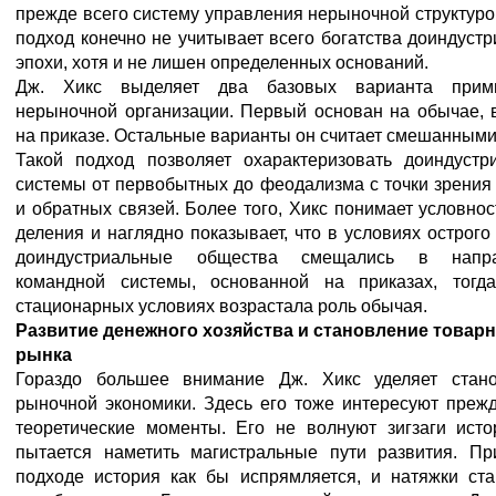
прежде всего систему управления нерыночной структуро
подход конечно не учитывает всего богатства доиндуст
эпохи, хотя и не лишен определенных оснований.
Дж. Хикс выделяет два базовых варианта прими
нерыночной организации. Первый основан на обычае, в
на приказе. Остальные варианты он считает смешанными
Такой подход позволяет охарактеризовать доиндустр
системы от первобытных до феодализма с точки зрения
и обратных связей. Более того, Хикс понимает условнос
деления и наглядно показывает, что в условиях острого
доиндустриальные общества смещались в напра
командной системы, основанной на приказах, тогд
стационарных условиях возрастала роль обычая.
Развитие денежного хозяйства и становление товар
рынка
Гораздо большее внимание Дж. Хикс уделяет стан
рыночной экономики. Здесь его тоже интересуют прежд
теоретические моменты. Его не волнуют зигзаги исто
пытается наметить магистральные пути развития. Пр
подходе история как бы испрямляется, и натяжки ста