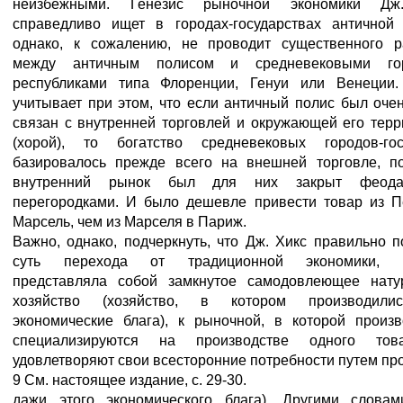
неизбежными. Генезис рыночной экономики Дж
справедливо ищет в городах-государствах античной 
однако, к сожалению, не проводит существенного р
между античным полисом и средневековыми гор
республиками типа Флоренции, Генуи или Венеции
учитывает при этом, что если античный полис был оче
связан с внутренней торговлей и окружающей его терр
(хорой), то богатство средневековых городов-гос
базировалось прежде всего на внешней торговле, по
внутренний рынок был для них закрыт феода
перегородками. И было дешевле привести товар из П
Марсель, чем из Марселя в Париж.
Важно, однако, подчеркнуть, что Дж. Хикс правильно 
суть перехода от традиционной экономики, к
представляла собой замкнутое самодовлеющее нату
хозяйство (хозяйство, в котором производили
экономические блага), к рыночной, в которой произв
специализируются на производстве одного тов
удовлетворяют свои всесторонние потребности путем про
9 См. настоящее издание, с. 29-30.
дажи этого экономического блага). Другими словам