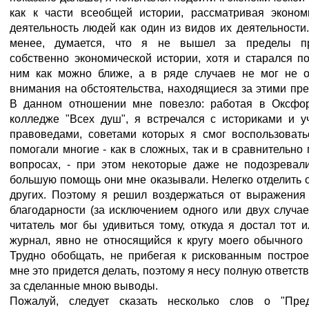
как к части всеобщей истории, рассматривая эконом
деятельность людей как один из видов их деятельности
менее, думается, что я не вышел за пределы п
собственно экономической истории, хотя и старался п
ним как можно ближе, а в ряде случаев не мог не о
внимания на обстоятельства, находящиеся за этими пр
В данном отношении мне повезло: работая в Оксфо
колледже "Всех душ", я встречался с историками и у
правоведами, советами которых я смог воспользовать
помогали многие - как в сложных, так и в сравнительно
вопросах, - при этом некоторые даже не подозревали
большую помощь они мне оказывали. Нелегко отделить 
других. Поэтому я решил воздержаться от выражения
благодарности (за исключением одного или двух случае
читатель мог бы удивиться тому, откуда я достал тот 
журнал, явно не относящийся к кругу моего обычного 
Трудно обобщать, не прибегая к рискованным построе
мне это придется делать, поэтому я несу полную ответст
за сделанные мною выводы.
Пожалуй, следует сказать несколько слов о "Пре