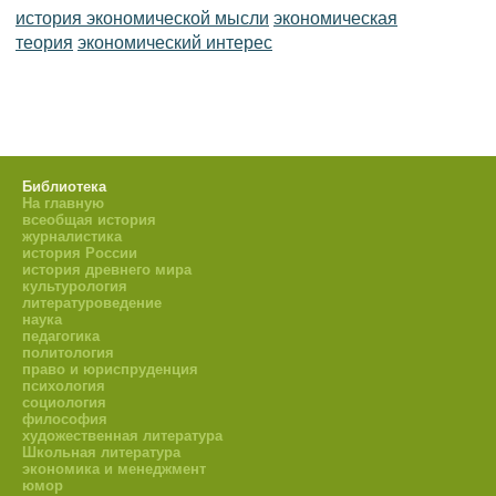
история экономической мысли
экономическая
теория
экономический интерес
Библиотека
На главную
всеобщая история
журналистика
история России
история древнего мира
культурология
литературоведение
наука
педагогика
политология
право и юриспруденция
психология
социология
философия
художественная литература
Школьная литература
экономика и менеджмент
юмор