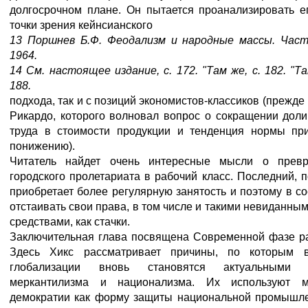
долгосрочном плане. Он пытается проанализировать ег
точки зрения кейнсианского
13 Поршнев Б.Ф. Феодализм и народные массы. Часть
1964.
14 См. настоящее издание, с. 172. "Там же, с. 182. "Та
188.
подхода, так и с позиций экономистов-классиков (прежде 
Рикардо, которого волновал вопрос о сокращении доли
труда в стоимости продукции и тенденция нормы пр
понижению).
Читатель найдет очень интересные мысли о прев
городского пролетариата в рабочий класс. Последний, п
приобретает более регулярную занятость и поэтому в с
отстаивать свои права, в том числе и такими невиданны
средствами, как стачки.
Заключительная глава посвящена Современной фазе ра
Здесь Хикс рассматривает причины, по которым 
глобализации вновь становятся актуальными л
меркантилизма и национализма. Их используют 
демократии как форму защиты национальной промышле