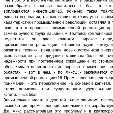
«не просто в накоплении капитала, а в расширении со
разнообразия основных капитальных благ, в ко
воплощаются инвестиции»15. Конечно, такая тракт
лишена основания, так как ставит во главу угла эконо
характеристики промышленной революции, оставляя в т
факт, что в процессе промышленной революции пр
замена ручного труда машинным. Пытаясь компенсирова
недостаток, он дает слишком широкое опред
промышленной революции. «Влияние науки, стимул
развитие техники, появление новых источников энерг
использование для придания машинам большей точ
надежности при постепенном сокращении их стоимос
обеспечивает возможность их широкого применения во
областях, - вот в чем, - по Хиксу, - заключается с
промышленной революции»16. Промышленная революция
понимании, - это переключение на основной капитал, 
стало возможно при существенном удешевлении
капитальных благ.
Значительное место в девятой главе занимает иссле
воздействия промышленной революции на заработную
Дж. Хикс рассматривает эту проблему и в краткосро