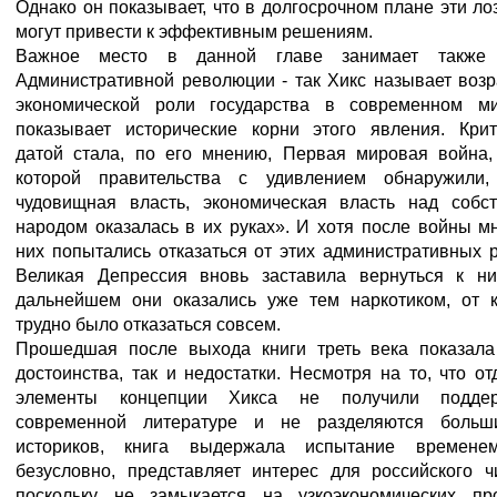
Однако он показывает, что в долгосрочном плане эти ло
могут привести к эффективным решениям.
Важное место в данной главе занимает также 
Административной революции - так Хикс называет возр
экономической роли государства в современном м
показывает исторические корни этого явления. Крит
датой стала, по его мнению, Первая мировая война,
которой правительства с удивлением обнаружили,
чудовищная власть, экономическая власть над собс
народом оказалась в их руках». И хотя после войны м
них попытались отказаться от этих административных 
Великая Депрессия вновь заставила вернуться к н
дальнейшем они оказались уже тем наркотиком, от к
трудно было отказаться совсем.
Прошедшая после выхода книги треть века показала
достоинства, так и недостатки. Несмотря на то, что о
элементы концепции Хикса не получили подде
современной литературе и не разделяются больш
историков, книга выдержала испытание времене
безусловно, представляет интерес для российского чи
поскольку не замыкается на узкоэкономических пр