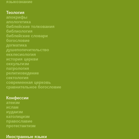
языкознание
Теология
апокрифы
апологетика
библейские толкования
библиология
библейские словари
богословие
догматика
душепопечительство
екклесиология
история церкви
оккультизм
патрология
религиоведение
сектология
современная церковь
сравнительное богословие
Конфессии
атеизм
ислам
иудаизм
католицизм
православие
протестантизм
Иностранные языки