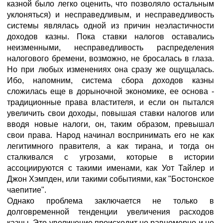
казной было легко оценить, что позволяло остальным
уклоняться) и несправедливым, и несправедливость
системы являлась одной из причин неэластичности
доходов казны. Пока ставки налогов оставались
неизменными, несправедливость распределения
налогового бремени, возможно, не бросалась в глаза.
Но при любых изменениях она сразу же ощущалась.
Ибо, напомним, система сбора доходов казны
сложилась еще в дорыночной экономике, ее основа -
традиционные права властителя, и если он пытался
увеличить свои доходы, повышая ставки налогов или
вводя новые налоги, он, таким образом, превышал
свои права. Народ начинал воспринимать его не как
легитимного правителя, а как тирана, и тогда он
сталкивался с угрозами, которые в истории
ассоциируются с такими именами, как Уот Тайлер и
Джон Хэмпден, или такими событиями, как "Бостонское
чаепитие".
Однако проблема заключается не только в
долговременной тенденции увеличения расходов
казны. Это увеличение происходит не равномерно и не