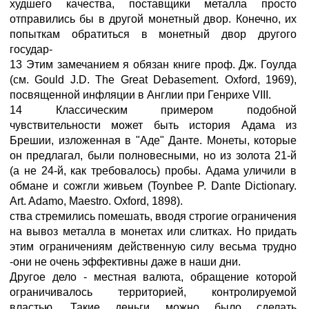
худшего качества, поставщики металла просто
отправились бы в другой монетный двор. Конечно, их
попыткам обратиться в монетный двор другого
государ-
13 Этим замечанием я обязан книге проф. Дж. Гоулда
(см. Gould J.D. The Great Debasement. Oxford, 1969),
посвященной инфляции в Англии при Генрихе VIII.
14 Классическим примером подобной
чувствительности может быть история Адама из
Брешии, изложенная в "Аде" Данте. Монеты, которые
он предлагал, были полновесными, но из золота 21-й
(а не 24-й, как требовалось) пробы. Адама уличили в
обмане и сожгли живьем (Toynbee P. Dante Dictionary.
Art. Adamo, Maestro. Oxford, 1898).
ства стремились помешать, вводя строгие ограничения
на вывоз металла в монетах или слитках. Но придать
этим ограничениям действенную силу весьма трудно
-они не очень эффективны даже в наши дни.
Другое дело - местная валюта, обращение которой
ограничивалось территорией, контролируемой
властью. Такие деньги можно было сделать