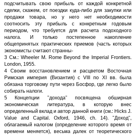
подсчитывать свою прибыль от каждой конкретной
сделки, скажем, от поездки куда-либо для закупки или
продажи товара, но у него нет необходимости
соотносить эту прибыль с конкретным годовым
периодом, что требуется для расчета подоходного
налога. И только постепенное накопление
общепринятых практических приемов (часть которых
экономисты считают странны-
3 См.: Wheeler M. Rome Beyond the Imperial Frontiers.
London, 1955.
4 Своим восстановлением и расцветом Восточная
Римская империя (Византия) с VIII по XI вв. была
обязана торговому пути через Босфор, где легко было
собирать налоги.
5 Концепции "дохода" посвящена обширная
экономическая литература, в которую внес
определенный вклад и автор данной книги (см.: Hicks J.
Value and Capital. Oxford, 1946, ch. 14). "Доход",
облагаемый налогом (определение которого время от
времени меняется), весьма далек от теоретического