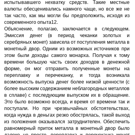
испытывавшего нехватку средств. Такие местные
валюты обесценивались намного чаще, но все же не
так часто, как мы могли бы предположить, исходя из
современного опыта12.
Объяснение, полагаю, заключается в следующем.
Эмиссия денег (в период чеканки золотых и
серебряных монет) зависела от поступления металла в
монетный двор. Одним из возможных источников при
этом были доходы самого монарха. Получая к тому
времени большую часть своих доходов в денежной
форме, он мог отправить полученные монеты на
переплавку и перечеканку, и тогда возникала
возможность выпуска денег более низкой ценности (с
более высоким содержанием неблагородных металлов
в сплаве) с последующим выпуском их в обращение.
Это было возможно всегда, и время от времени так и
поступали. Но при чрезвычайных обстоятельствах,
когда нужда в деньгах резко обострялась, такой выход
из положения оказывался затруднителен. Обеспечить
равномерный приток металла в монетный двор было
далеко не просто, переплавка и перечеканка монет