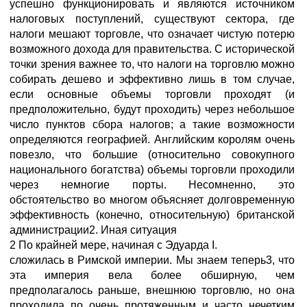
успешно функционировать и являются источником
налоговых поступлений, существуют сектора, где
налоги мешают торговле, что означает чистую потерю
возможного дохода для правительства. С исторической
точки зрения важнее то, что налоги на торговлю можно
собирать дешево и эффективно лишь в том случае,
если основные объемы торговли проходят (и
предположительно, будут проходить) через небольшое
число пунктов сбора налогов; а такие возможности
определяются географией. Английским королям очень
повезло, что большие (относительно совокупного
национального богатства) объемы торговли проходили
через немногие порты. Несомненно, это
обстоятельство во многом объясняет долговременную
эффективность (конечно, относительную) британской
администрации2. Иная ситуация
2 По крайней мере, начиная с Эдуарда I.
сложилась в Римской империи. Мы знаем теперь3, что
эта империя вела более обширную, чем
предполагалось раньше, внешнюю торговлю, но она
проходила по очень протяженным и часто нечетким