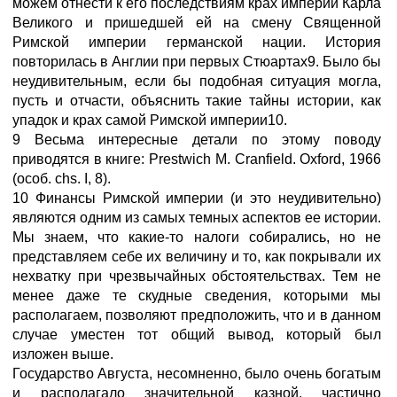
можем отнести к его последствиям крах империи Карла
Великого и пришедшей ей на смену Священной
Римской империи германской нации. История
повторилась в Англии при первых Стюартах9. Было бы
неудивительным, если бы подобная ситуация могла,
пусть и отчасти, объяснить такие тайны истории, как
упадок и крах самой Римской империи10.
9 Весьма интересные детали по этому поводу
приводятся в книге: Prestwich M. Cranfield. Oxford, 1966
(особ. chs. I, 8).
10 Финансы Римской империи (и это неудивительно)
являются одним из самых темных аспектов ее истории.
Мы знаем, что какие-то налоги собирались, но не
представляем себе их величину и то, как покрывали их
нехватку при чрезвычайных обстоятельствах. Тем не
менее даже те скудные сведения, которыми мы
располагаем, позволяют предположить, что и в данном
случае уместен тот общий вывод, который был
изложен выше.
Государство Августа, несомненно, было очень богатым
и располагало значительной казной, частично