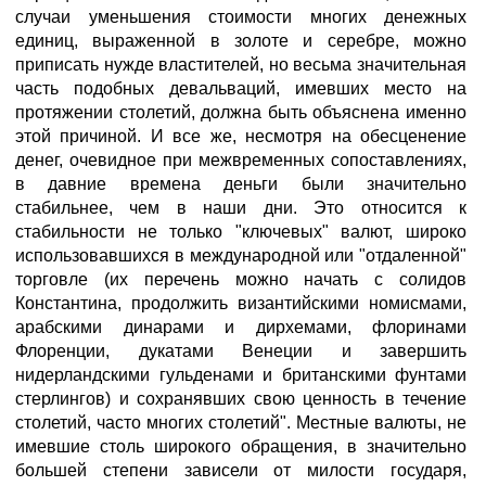
случаи уменьшения стоимости многих денежных
единиц, выраженной в золоте и серебре, можно
приписать нужде властителей, но весьма значительная
часть подобных девальваций, имевших место на
протяжении столетий, должна быть объяснена именно
этой причиной. И все же, несмотря на обесценение
денег, очевидное при межвременных сопоставлениях,
в давние времена деньги были значительно
стабильнее, чем в наши дни. Это относится к
стабильности не только "ключевых" валют, широко
использовавшихся в международной или "отдаленной"
торговле (их перечень можно начать с солидов
Константина, продолжить византийскими номисмами,
арабскими динарами и дирхемами, флоринами
Флоренции, дукатами Венеции и завершить
нидерландскими гульденами и британскими фунтами
стерлингов) и сохранявших свою ценность в течение
столетий, часто многих столетий". Местные валюты, не
имевшие столь широкого обращения, в значительно
большей степени зависели от милости государя,