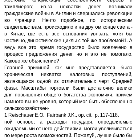
тамплиеров; из-за нехватки денег возникали
гражданские войны в Англии и свершались революции
во Франции. Нечто подобное, по историческим
свидетельствам, происходило и на другом конце света -
в Китае, где есть все основания увязать, хотя бы
частично, династические циклы с той же проблемой1. А
ведь все это время государство было вовлечено в
процесс предложения денег, но и это не помогало.
Каково же объяснение?
Главной причиной, как мне представляется, была
хроническая нехватка налоговых поступлений,
являющаяся одной из отличительных черт Средней
фазы. Масштабы торговли были достаточно велики
для повышения общего богатства экономики, причем
намного выше уровня, который мог быть обеспечен на
сельскохозяйствен-
1 Reischauer E.O., Fairbank J.K., op. cit., p. 117-118.
ной основе; а расходы государя, определяемые
ожидаемыми от него действиями, могли увеличиваться
по мере роста возможностей. Пожалуй, лучше было бы