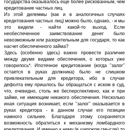
государства оказывалось еще более рискованным, чем
кредитование частных лиц.
Из этой дилеммы (как и в аналогичных случаях
кредитования частных лиц) можно было, однако, - и мы
это видели - найти какой-то выход. Если
необеспеченное заимствование денег было
невозможным или разорительным для государя, то как
насчет обеспеченного займа?
Здесь (особенно здесь) важно провести различие
между двумя видами обеспечения, о которых уже
говорилось*. Ипотечное кредитование (когда "залог"
остается в руках должника) было не слишком
привлекательным для кредитора, ибо в случае
дефолта ему пришлось бы обращаться с иском в суд,
что, очевидно, столь же бесперспективно, как и при
займе, не имеющим никакого обеспечения. Несколько
иная ситуация возникает, если "залог" оказывается в
руках кредитора - в данном случае его позиции
намного сильнее. Благодаря этому сохраняется
возможность обратиться к механизму ломбардного
кредитования. И именно к нему (в широком смысле) то