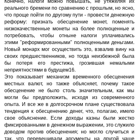
Конечно, налоги можно повышать, не утяжеляя их
реального бремени по сравнению с прошлым, но ясно,
что проще пойти по другому пути - провести денежную
реформу: признать обесценение монет, поменять
низкокачественные монеты на более полноценные и
потребовать, чтобы отныне налоги уплачивались
этими "реформированными" полноценными деньгами.
Новый монарх мог осуществить это, взвалив вину на
своих предшественников, но тогда неизбежной была
бы потеря его престижа, грозившая немалыми
неприятностями в будущем16.
Это показывает механизм временного обесценения
местных валют, но также объясняет, почему такое
обесценение не было столь значительным, как мы
могли бы предположить, исходя из современного
опыта. И все же в долгосрочном плане существовала
тенденция к обесценению денег, что, полагаю, имело
свое объяснение. Если доходы казны были жестко
фиксированными в денежном выражении, это служило
доводом против обесценения; но могло случиться и
так, что перевешивали аргументы на другой чаше