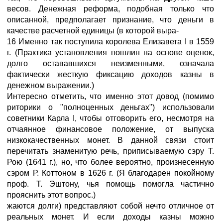
весов. Денежная реформа, подобная только что
описанной, предполагает признание, что деньги в
качестве расчетной единицы (в которой выра-
16 Именно так поступила королева Елизавета I в 1559
г. (Практика установления пошлин на основе оценок,
долго остававшихся неизменными, означала
фактически жесткую фиксацию доходов казны в
денежном выражении.)
Интересно отметить, что именно этот довод (помимо
риторики о "полноценных деньгах") использовали
советники Карла I, чтобы отговорить его, несмотря на
отчаянное финансовое положение, от выпуска
низкокачественных монет. В данной связи стоит
перечитать знаменитую речь, приписываемую сэру Т.
Рою (1641 г.), но, что более вероятно, произнесенную
сэром Р. Коттоном в 1626 г. (Я благодарен покойному
проф. Т. Эштону, чья помощь помогла частично
прояснить этот вопрос.)
жаются долги) представляют собой нечто отличное от
реальных монет. И если доходы казны можно