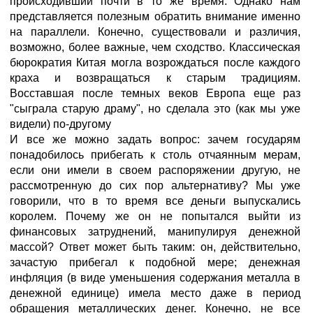
происходивший почти в то же время. Однако нам
представляется полезным обратить внимание именно
на параллели. Конечно, существовали и различия,
возможно, более важные, чем сходство. Классическая
бюрократия Китая могла возрождаться после каждого
краха и возвращаться к старым традициям.
Восставшая после темных веков Европа еще раз
"сыграла старую драму", но сделала это (как мы уже
видели) по-другому
И все же можно задать вопрос: зачем государям
понадобилось прибегать к столь отчаянным мерам,
если они имели в своем распоряжении другую, не
рассмотренную до сих пор альтернативу? Мы уже
говорили, что в то время все деньги выпускались
королем. Почему же он не попытался выйти из
финансовых затруднений, манипулируя денежной
массой? Ответ может быть таким: он, действительно,
зачастую прибегал к подобной мере; денежная
инфляция (в виде уменьшения содержания металла в
денежной единице) имела место даже в период
обращения металлических денег. Конечно, не все