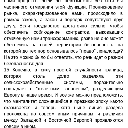
нами процессы были бы невозможны без хотя бы
частичного отмирания этой функции. Проникновение
рынка, охарактеризованное нами, происходило в
рамках закона, а закон и порядок сопутствуют друг
другу. Если государство достаточно сильно, чтобы
обеспечить соблюдение контрактов, выковавших
отмеченную нами трансформацию, разве не оно может
обеспечить на своей территории безопасность, на
которой до тех пор основывалось "право" лендлорда?
На это можно было бы ответить, что речь идет о разной
безопасности: для
15 Конечно, в силу простой случайности граница,
которая столь долго разделяла эти
сельскохозяйственные системы, поразительно
совпадает с "железным занавесом", разделяющим
Европу в наше время. И все же можно предположить,
что менталитет, сложившийся в прежнюю эпоху, как-то
сказывается и теперь, хотя ныне линия раздела
проложена по совсем иным причинам, и различия
между Западной и Восточной Европой проявляются
совсем в ином.