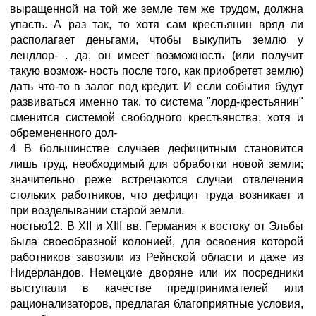
выращенной на той же земле тем же трудом, должна
упасть. А раз так, то хотя сам крестьянин вряд ли
располагает деньгами, чтобы выкупить землю у
лендлор- . да, он имеет возможность (или получит
такую возмож- ность после того, как приобретет землю)
дать что-то в залог под кредит. И если события будут
развиваться именно так, то система "лорд-крестьянин"
сменится системой свободного крестьянства, хотя и
обремененного дол-
4 В большинстве случаев дефицитным становится
лишь труд, необходимый для обработки новой земли;
значительно реже встречаются случаи отвлечения
стольких работников, что дефицит труда возникает и
при возделывании старой земли.
ностью12. В XII и XIII вв. Германия к востоку от Эльбы
была своеобразной колонией, для освоения которой
работников завозили из Рейнской области и даже из
Нидерландов. Немецкие дворяне или их посредники
выступали в качестве предпринимателей или
рационализаторов, предлагая благоприятные условия,