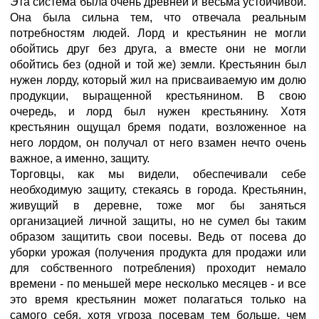
Эта система была очень древней и весьма устойчивой.
Она была сильна тем, что отвечала реальным
потребностям людей. Лорд и крестьянин не могли
обойтись друг без друга, а вместе они не могли
обойтись без (одной и той же) земли. Крестьянин был
нужен лорду, который жил на присваиваемую им долю
продукции, выращенной крестьянином. В свою
очередь, и лорд был нужен крестьянину. Хотя
крестьянин ощущал бремя подати, возложенное на
него лордом, он получал от него взамен нечто очень
важное, а именно, защиту.
Торговцы, как мы видели, обеспечивали себе
необходимую защиту, стекаясь в города. Крестьянин,
живущий в деревне, тоже мог бы заняться
организацией личной защиты, но не сумел бы таким
образом защитить свои посевы. Ведь от посева до
уборки урожая (получения продукта для продажи или
для собственного потребления) проходит немало
времени - по меньшей мере несколько месяцев - и все
это время крестьянин может полагаться только на
самого себя, хотя угроза посевам тем больше, чем