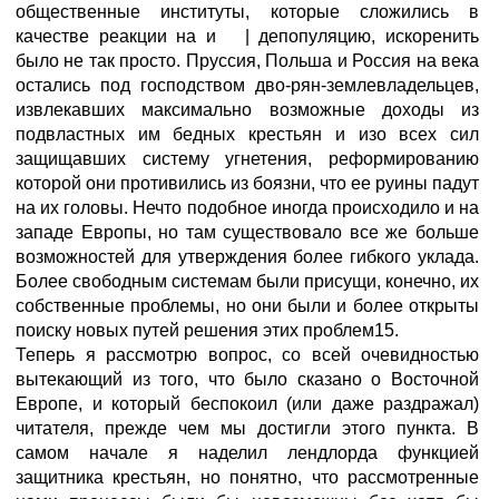
общественные институты, которые сложились в
качестве реакции на и | депопуляцию, искоренить
было не так просто. Пруссия, Польша и Россия на века
остались под господством дво-рян-землевладельцев,
извлекавших максимально возможные доходы из
подвластных им бедных крестьян и изо всех сил
защищавших систему угнетения, реформированию
которой они противились из боязни, что ее руины падут
на их головы. Нечто подобное иногда происходило и на
западе Европы, но там существовало все же больше
возможностей для утверждения более гибкого уклада.
Более свободным системам были присущи, конечно, их
собственные проблемы, но они были и более открыты
поиску новых путей решения этих проблем15.
Теперь я рассмотрю вопрос, со всей очевидностью
вытекающий из того, что было сказано о Восточной
Европе, и который беспокоил (или даже раздражал)
читателя, прежде чем мы достигли этого пункта. В
самом начале я наделил лендлорда функцией
защитника крестьян, но понятно, что рассмотренные