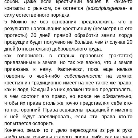
собой. Даже если крестьянин вошел в какие-то
контакты с рынком, он остается
(
adscriptus
glebae
- в
силу естественного порядка,
5 Можно не без основания предположить, что в
результате навязывания крестьянину (несмотря на его
протесты) 30 дней прямой обработки земли лорда
продукции будет получено не больше, чем
п
случае 20
дней (относительно) добровольного труда.
как говорилось в старых правовых трактатах)
привязанным к земле; но так же важно, что и земля
привязана к нему. Фактически, пока еще нельзя
говорить о чьей-либо
собственности
на землю:
крестьянин традиционно имеет на нее такое же право,
как и лорд. Каждый из них должен точно представлять,
в чем состоит его право, но вовсе не обязательно,
чтобы их права столь же точно представлял себе кто-
то посторонний. Права освящены традицией и именно
к ней будут апеллировать, если эти права кто-то
попытается оспорить.
Конечно, земля то и дело переходила из рук в руки
-либо из-за кончины старого лорда, либо как награда