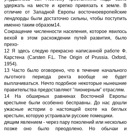
удержать на месте и крепко привязать к земле. В
отличие от Западной Европы восточноевропейские
лендлорды были достаточно сильны, чтобы поступить
именно таким образом14.
Сокращение численности населения, которое явилось
вехой в этом расхождении путей развития, было
прехо-
12 Я здесь следую прекрасно написанной работе Ф.
Карстена (Carsten F.L. The Origin of Prussia. Oxford,
1954).
13 Часто было оговорено, что в течение начального
льготного периода рента вообще не будет
выплачиваться. Нечто подобное некоторые нынешние
правительства предоставляют "пионерным" отраслям.
14 На обширных равнинах Восточной Европы
крестьяне были особенно бесправны. До нас дошли
ужасные истории о настоящей охоте на беглых
крестьян, которую устраивали русские помещики.
дящим явлением - через пару поколений или несколько
позже оно было преодолено. Но обычаи и