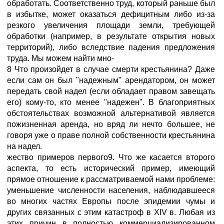
обработать. Соответственно труд, который раньше был
в избытке, может оказаться дефицитным либо из-за
резкого увеличения площади земли, требующей
обработки (например, в результате открытия новых
территорий), либо вследствие падения предложения
труда. Мы можем найти мно-
8 Что произойдет в случае смерти крестьянина? Даже
если сам он был "надежным" арендатором, он может
передать свой надел (если обладает правом завещать
его) кому-то, кто менее "надежен". В благоприятных
обстоятельствах возможной альтернативой является
пожизненная аренда, но вряд ли нечто большее, не
говоря уже о праве полной собственности крестьянина
на надел.
жество примеров первого9. Что же касается второго
аспекта, то есть исторический пример, имеющий
прямое отношение к рассматриваемой нами проблеме:
уменьшение численности населения, наблюдавшееся
во многих частях Европы после эпидемии чумы и
других связанных с этим катастроф в XIV в. Любая из
этих причин в полностью коммерциализированном