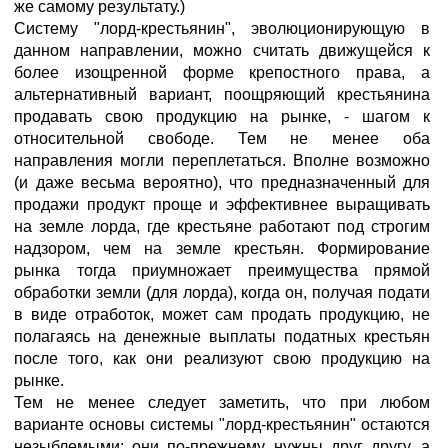
же самому результату.)
Систему "лорд-крестьянин", эволюционирующую в
данном направлении, можно считать движущейся к
более изощренной форме крепостного права, а
альтернативный вариант, поощряющий крестьянина
продавать свою продукцию на рынке, - шагом к
относительной свободе. Тем не менее оба
направления могли переплетаться. Вполне возможно
(и даже весьма вероятно), что предназначенный для
продажи продукт проще и эффективнее выращивать
на земле лорда, где крестьяне работают под строгим
надзором, чем на земле крестьян. Формирование
рынка тогда приумножает преимущества прямой
обработки земли (для лорда), когда он, получая подати
в виде отработок, может сам продать продукцию, не
полагаясь на денежные выплаты податных крестьян
после того, как они реализуют свою продукцию на
рынке.
Тем не менее следует заметить, что при любом
варианте основы системы "лорд-крестьянин" остаются
незыблемыми: они по-прежнему нужны друг другу, а