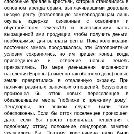
способные привлечь крестьян, которые становились в
основном арендаторами, выплачивавшими довольно
низкую ренту (позволявшую землевладельцам лишь
окупать издержки, связанные с освоением и
обустройством земель13) и вывозившими часть
выращенной ими продукции, чтобы получить деньги,
необходимые для выплаты ренты. Пока колонизация
восточных земель продолжалась, эти благоприятные
условия сохранялись, но им пришел конец, когда
присоединение и освоение новых земель
прекратились. По мере уменьшения численности
населения Европы (а именно так обстояло дело) новые
земли превратились в отдаленную окраину. При
наличии развитых рыночных отношений, безусловно,
произошел бы отток новых переселенцев в
обезлюдившие места "поближе к прежнему дому".
Лендлорды, во всяком случае, были этим
обеспокоены. Если бы отток поселенцев произошел,
даже если бы просто проявилась тенденция к
подобному оттоку, положение лендлордов заметно
ухудшилось бы. Поэтому крестьянина надо было