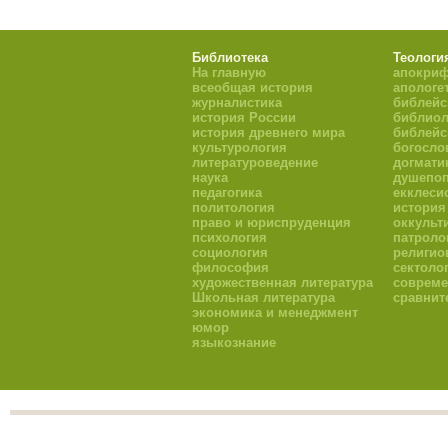
Библиотека
Теологи
На главную
апокри
всеобщая история
апологе
журналистика
библейс
история России
библиол
история древнего мира
библейс
культурология
богосло
литературоведение
догмати
наука
душепоп
педагогика
екклеси
политология
история
право и юриспруденция
оккульт
психология
патроло
социология
религио
философия
сектоло
художественная литература
совреме
Школьная литература
сравнит
экономика и менеджмент
юмор
языкознание