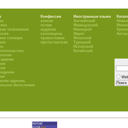
я
Конфессии
Иностранные языки
Катал
фы
атеизм
Английский
Новые
тика
ислам
Французский
Имен
кие толкования
иудаизм
Немецкий
Хроно
огия
католицизм
Иврит
Авто
кие словари
православие
Японский
вие
протестантизм
Турецкий
ка
Испанский
ечительство
Китайский
ология
 церкви
изм
гия
ведение
гия
We
нная церковь
ельное богословие