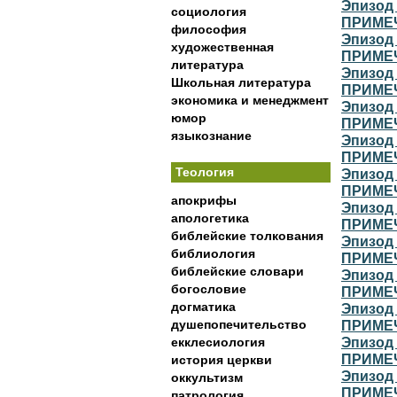
Эпизод 
социология
ПРИМЕ
философия
Эпизод 
художественная
ПРИМЕ
литература
Эпизод 
Школьная литература
ПРИМЕ
экономика и менеджмент
Эпизод 
юмор
ПРИМЕ
языкознание
Эпизод 
ПРИМЕ
Теология
Эпизод 
ПРИМЕ
апокрифы
Эпизод 
апологетика
ПРИМЕ
библейские толкования
Эпизод 
библиология
ПРИМЕ
библейские словари
Эпизод 
богословие
ПРИМЕ
догматика
Эпизод 
душепопечительство
ПРИМЕ
Эпизод 
екклесиология
ПРИМЕ
история церкви
Эпизод 
оккультизм
ПРИМЕ
патрология