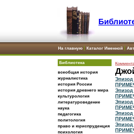
Библиоте
На главную
Каталог Именной
Ав
Библиотека
Коммента
Джой
всеобщая история
журналистика
Эпизод 
история России
ПРИМЕ
история древнего мира
Эпизод 
ПРИМЕ
культурология
Эпизод 
литературоведение
ПРИМЕ
наука
Эпизод 
педагогика
ПРИМЕ
политология
Эпизод 
право и юриспруденция
ПРИМЕ
психология