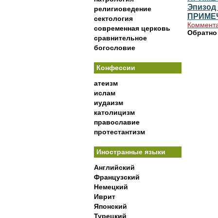
Эпизод 
религиоведение
ПРИМЕ
сектология
Коммента
современная церковь
Обратно
сравнительное
богословие
Конфессии
атеизм
ислам
иудаизм
католицизм
православие
протестантизм
Иностранные языки
Английский
Французский
Немецкий
Иврит
Японский
Турецкий