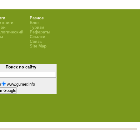
оги
Разное
 книги
Блог
ной
Туризм
логический
Рефераты
ры
Ссылки
Связь
Site Map
Поиск по сайту
b
www.gumer.info