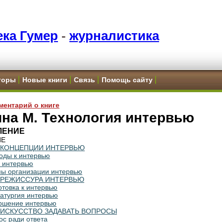
ка Гумер
-
журналистика
торы
Новые книги
Связь
Помощь сайту
ментарий о книге
на М. Технология интервью
ЛЕНИЕ
ИЕ
КОНЦЕПЦИИ ИНТЕРВЬЮ
ходы к интервью
ы интервью
мы организации интервью
РЕЖИССУРА ИНТЕРВЬЮ
отовка к интервью
матургия интервью
ершение интервью
ИСКУССТВО ЗАДАВАТЬ ВОПРОСЫ
ос ради ответа