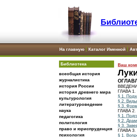
Библиоте
На главную
Каталог Именной
Ав
Библиотека
Ваш ком
Луки
всеобщая история
журналистика
ОГЛАВ
история России
ВВЕДЕН
ГЛАВА 1.
история древнего мира
§ 1. Под
культурология
§ 2. Вид
литературоведение
§ 3. Фор
наука
ГЛАВА 2.
§ 1. Подг
педагогика
§ 2. Дра
политология
§ 3. Зав
право и юриспруденция
ГЛАВА 3.
психология
§ 1. Вопр