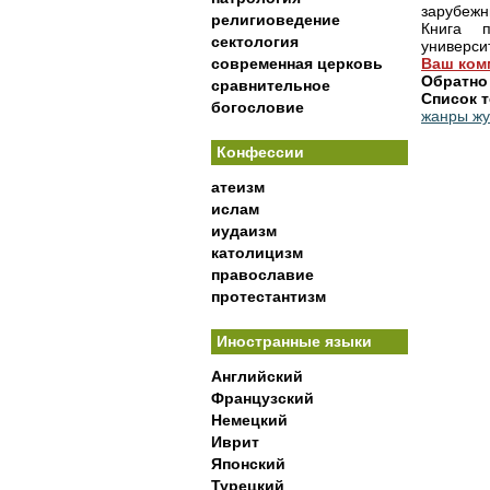
зарубежн
религиоведение
Книга п
сектология
универси
современная церковь
Ваш ком
Обратно
сравнительное
Список т
богословие
жанры жу
Конфессии
атеизм
ислам
иудаизм
католицизм
православие
протестантизм
Иностранные языки
Английский
Французский
Немецкий
Иврит
Японский
Турецкий