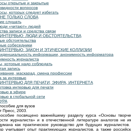
росы открытые и закрытые
новидности вопросов
осы, которых следует избегать
НЕ ТОЛЬКО СЛОВА
ние слушать
 люди «читают» людей
ства записи и средства связи
ИНТЕРВЬЮ: ЛЮДИ И ОБСТОЯТЕЛЬСТВА
бые обстоятельства
дные собеседники
ИНТЕРВЬЮ: ЗАКОН И ЭТИЧЕСКИЕ КОЛЛИЗИИ
фиденциальность информации, анонимность информатора
нимность журналиста
ны, которые надо соблюдать
тая запись
угивание, маскарад, смена профессии
а за интервью
ИНТЕРВЬЮ ДЛЯ ПЕЧАТИ, ЭФИРА, ИНТЕРНЕТА
готовка интервью для печати
ервью в эфире
рвью в глобальной сети
УРА
пособие для вузов
т Пресс, 2003.
пособие посвящено важнейшему разделу курса «Основы творче
ости журналиста» и в отечественной литературе аналогов не им
думана как практическое руководство для будущих журналистов.
ор учитывает опыт практикующих журналистов, а также российск