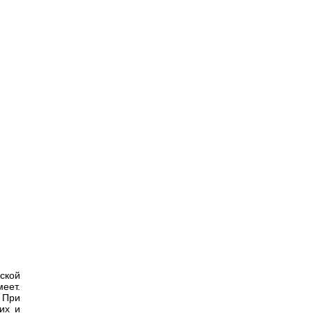
ской
еет.
 При
их и