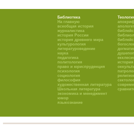
Библиотека
Теологи
На главную
апокри
всеобщая история
апологе
журналистика
библейс
история России
библиол
история древнего мира
библейс
культурология
богосло
литературоведение
догмати
наука
душепоп
педагогика
екклеси
политология
история
право и юриспруденция
оккульт
психология
патроло
социология
религио
философия
сектоло
художественная литература
совреме
Школьная литература
сравнит
экономика и менеджмент
юмор
языкознание