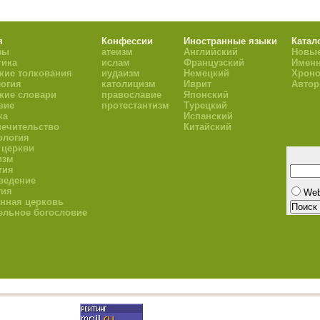
я
Конфессии
Иностранные языки
Катал
фы
атеизм
Английский
Новые
тика
ислам
Французский
Имен
кие толкования
иудаизм
Немецкий
Хроно
огия
католицизм
Иврит
Авто
кие словари
православие
Японский
вие
протестантизм
Турецкий
ка
Испанский
ечительство
Китайский
ология
 церкви
изм
гия
ведение
гия
We
нная церковь
ельное богословие