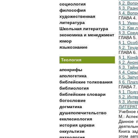
§ 2. Воп
социология
§ 3. Раз
философия
§ 4. Вопр
художественная
ГЛАВА 4.
литература
§ 1. Уме
§ 2. Как
Школьная литература
§ 3. Сред
экономика и менеджмент
ГЛАВА 5.
юмор
§ 1. Осо
языкознание
§ 2. Тру
ГЛАВА 6.
§ 1. Кон
Теология
§ 2. Ано
§ 3. Тай
апокрифы
§ 4. Скры
апологетика
§ 5. Зап
библейские толкования
§ 6. Плат
ГЛАВА 7.
библиология
§ 1. Под
библейские словари
§ 2. Инт
богословие
§ 3. Инте
догматика
ЛИТЕРАТ
Учебное 
душепопечительство
М.: Аспек
екклесиология
Данное 
история церкви
деятельн
оккультизм
Книга за
этом авт
патрология