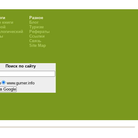
оги
Разное
 книги
Блог
ной
Туризм
логический
Рефераты
ры
Ссылки
Связь
Site Map
Поиск по сайту
b
www.gumer.info