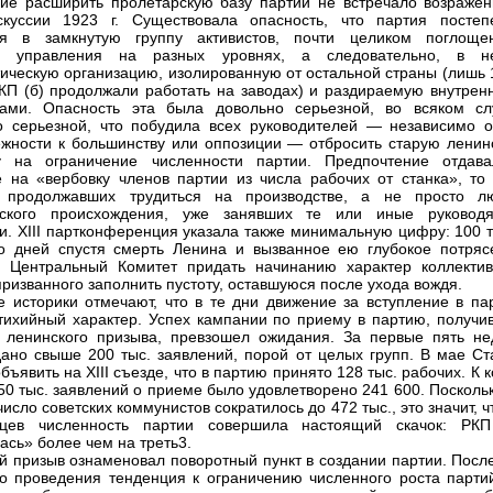
ие расширить пролетарскую базу партии не встречало возражен
скуссии 1923 г. Существовала опасность, что партия постеп
ся в замкнутую группу активистов, почти целиком поглоще
и управления на разных уровнях, а следовательно, в н
ическую организацию, изолированную от остальной страны (лишь 
КП (б) продолжали работать на заводах) и раздираемую внутрен
тами. Опасность эта была довольно серьезной, во всяком сл
о серьезной, что побудила всех руководителей — независимо о
жности к большинству или оппозиции — отбросить старую ленин
ку на ограничение численности партии. Предпочтение отдава
е на «вербовку членов партии из числа рабочих от станка», то 
, продолжавших трудиться на производстве, а не просто л
рского происхождения, уже занявших те или иные руковод
и. XIII партконференция указала также минимальную цифру: 100 т
о дней спустя смерть Ленина и вызванное ею глубокое потряс
 Центральный Комитет придать начинанию характер коллектив
призванного заполнить пустоту, оставшуюся после ухода вождя.
е историки отмечают, что в те дни движение за вступление в па
тихийный характер. Успех кампании по приему в партию, получи
 ленинского призыва, превзошел ожидания. За первые пять не
ано свыше 200 тыс. заявлений, порой от целых групп. В мае Ст
бъявить на XIII съезде, что в партию принято 128 тыс. рабочих. К 
350 тыс. заявлений о приеме было удовлетворено 241 600. Посколь
исло советских коммунистов сократилось до 472 тыс., это значит, ч
цев численность партии совершила настоящий скачок: РКП
ась» более чем на треть3.
й призыв ознаменовал поворотный пункт в создании партии. После
о проведения тенденция к ограничению численного роста парти