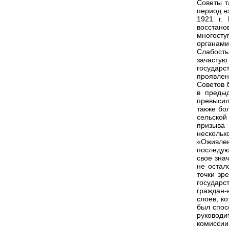
Советы т
период н
1921 г.
восстано
многост
органами
Слабость
зачастую
государс
проявлен
Советов 
в преды
превысил
также бо
сельской
призыва
несколько
«Оживлен
последую
свое зна
не остал
точки зр
государс
граждан-
слоев, к
был спос
руковод
комиссии