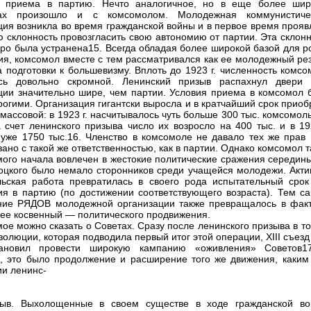
 приема в партию. Нечто аналогичное, но в еще более шир
ах произошло и с комсомолом. Молодежная коммунистиче
ция возникла во время гражданской войны и в первое время прояв
ю склонность провозгласить свою автономию от партии. Эта склон
оро была устранена15. Всегда обладая более широкой базой для р
ия, комсомол вместе с тем рассматривался как ее молодежный рез
а подготовки к большевизму. Вплоть до 1923 г. численность комс
ась довольно скромной. Ленинский призыв распахнул двери 
ции значительно шире, чем партии. Условия приема в комсомол 
рогими. Организация гигантски выросла и в кратчайший срок прио
 массовой: в 1923 г. насчитывалось чуть больше 300 тыс. комсомол
а счет ленинского призыва число их возросло на 400 тыс. и в 19
 уже 1750 тыс.16. Членство в комсомоле не давало тех же прав 
зано с такой же ответственностью, как в партии. Однако комсомол 
мого начала вовлечен в жестокие политические сражения середины
Троцкого было немало сторонников среди учащейся молодежи. Акти
ьская работа превратилась в своего рода испытательный срок
ия в партию (по достижении соответствующего возраста). Тем с
ие РЯДОВ молодежной организации также превращалось в факт
лее косвенный — политического продвижения.
мое можно сказать о Советах. Сразу после ленинского призыва в т
золюции, которая подводила первый итог этой операции, XIII съез
тановил провести широкую кампанию «оживления» Советов1
, это было продолжение и расширение того же движения, каким
ии ленинс-
зыв. Выхолощенные в своем существе в ходе гражданской во