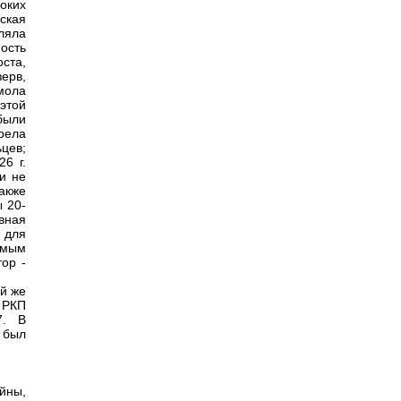
оких
ская
ляла
ность
оста,
ерв,
омола
этой
были
брела
ьцев;
26 г.
и не
также
 20-
вная
 для
амым
ор -
ой же
д РКП
7. В
 был
йны,