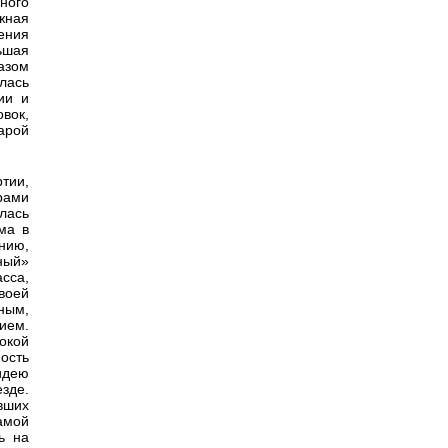
ного
жная
ения
ьшая
азом
лась
ии и
вок,
арой
тии,
рами
лась
ма в
нию,
ный»
сса,
воей
ным,
ием.
окой
ость
 идею
езде.
вших
амой
ь на