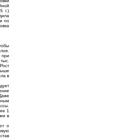
овки
йной
 г.)
дила
и по
овка
тобы
слоя.
 при
 тыс.
 Рост
выше
сла в
дует
ение
Даже
овным
ссы.
ее 1
ми в
ют о
рвую
став