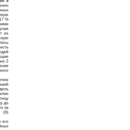
ий в
енно
нных
екую
17 %
ними
учае
т их
скую
лось
есть
юдей
ящие
ыс.2
ение
ного
ртию
вшей
дель
алин
концу
ку до
то за
 (б)
 его
йных