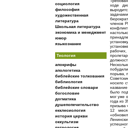
Требован
социология
ходе ди
философия
выродит
задачам
художественная
бюрократ
литература
членов Р
Школьная литература
конфлик
экономика и менеджмент
настольк
принадле
юмор
установ
языкознание
установк
рабочих
Теология
пролета
должност
апокрифы
Нескольк
побудили
апологетика
порыва, 
библейские толкования
Советски
библиология
носило с
библейские словари
название
было под
богословие
мог уже о
догматика
года из 
душепопечительство
призыва ч
екклесиология
12 меся
«обновил
история церкви
Ленински
оккультизм
успешног
патрология