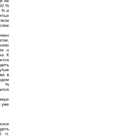
 и не
 50 %
 % и
ятых
ляли
олее
емен
гом,
анию
ие о
на X
ется
дить
утые
ва в
годом
60 %
ится
мере
 уже
ялся
деть
 гг.