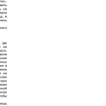
те»,
жить
ь на
мали
д.; в
чень
него
 где
» на
рса.
жели
ение
нных
ие в
якое
о ни
олее
скую
бремя
нной
огие
тобы
 лишь