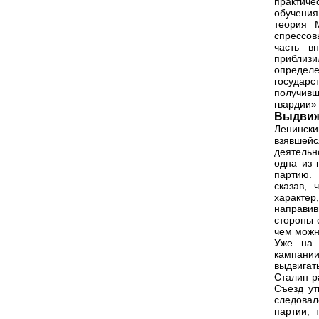
практиче
обучения
теория 
спрессов
часть в
приблизи
определе
государ
получивш
гвардии»
Выдвиж
Ленинск
взявшейс
деятельн
одна из 
партию. 
сказав,
характер
направи
стороны 
чем можн
Уже на 
кампани
выдвигат
Сталин р
Съезд ут
следовал
партии, 