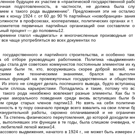
ленное будущее их участие в «практической государственной рабо
точная подготовленность, в частности, не должна была слу
вием к такого рода выдвижению". Предложения эти не осталис
уже к концу 1924 г. от 60 до 90 % партийных «новобранцев» зани
олжности в профсоюзах, кооперативах, политических органах и т. 
комитетов первичных партийных организаций они составляли о
ьный процент — до половины12.
времени глагол «выдвигать» и многочисленные производные от 
 все чаще употребляться во всех документах по
 государственного и партийного строительства, и особенно там,
а об отборе руководящих работников. Политика «выдвижения
оды стала для советских коммунистов постоянным элементом их ку
нцами были те, кто, вооружившись скорее доброй волей, не
ескими или техническими знаниями, брался за выполн
енных функций на промежуточных государственных и обществе
. Из этого не следует делать поспешного вывода, будто вступающ
ыли сплошь карьеристами. Попадались и такие, потому что вс
 такого рода неизбежно вовлекает разные элементы. Как бы т
лучаи аморального поведения среди вновь вступивших были б
ем среди старых членов партии13. Но взять на себя политиче
енность в ту пору означало прежде всего взвалить на свои плечи 
 изнурительной работы, скромно оплачиваемой и не ограниче
. Та степень физического переутомления, до которой доходили мн
, выполнявших эти функции в те годы, была слишком очевидна, ч
 любителей легкой жизни14.
ассового выдвижения, начатого в 1924 г., не может быть измерен