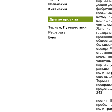
партийны
Испанский
дошло до
фабрично
Китайский
несколь
коммун
Другие проекты
квалифиц
чем элем
Туризм, Путешествия
Явление
Рефераты
граждан
проявле
Блог
общества
большеви
съезде Р
стремлен
циклы те
частичны
партию: у
раньше
политнег
еще выш
Термин 
несправ
представ
243
ности». 
пробел в
политгр