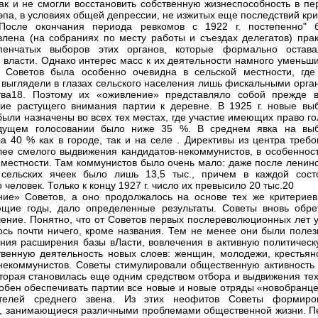
ак и не смогли восстановить собственную жизнеспособность в пе
эпа, в условиях общей депрессии, не изжитых еще последствий кр
 После окончания периода ревкомов с 1922 г. постепенно" 
влена (на собраниях по месту работы и съездах делегатов) прак
упенчатых выборов этих органов, которые формально остава
 власти. Однако интерес масс к их деятельности намного уменьши
 Советов была особенно очевидна в сельской местности, где
 выглядели в глазах сельского населения лишь фискальными орга
тва18. Поэтому их «оживление» представляло собой прежде в
ие растущего внимания партии к деревне. В 1925 г. новые вы
были назначены во всех тех местах, где участие имеющих право г
дущем голосовании было ниже 35 %. В среднем явка на вы
а 40 % как в городе, так и на селе . Директивы из центра требо
лее смелого выдвижения кандидатов-некоммунистов, в особенност
 местности. Там коммунистов было очень мало: даже после ленинс
 сельских ячеек было лишь 13,5 тыс., причем в каждой сост
 человек. Только к концу 1927 г. число их превысило 20 тыс.20
ие» Советов, а оно продолжалось на основе тех же критериев
щие годы, дало определенные результаты. Советы вновь обре
чение. Понятно, что от Советов первых послереволюционных лет у
ось почти ничего, кроме названия. Тем не менее они были полез
ения расширения базы вЛасти, вовлечения в активную политическ
твенную деятельность новых слоев: женщин, молодежи, крестьянс
некоммунистов. Советы стимулировали общественную активность 
оторая становилась еще одним средством отбора и выдвижения тех
обен обеспечивать партии все новые и новые отряды «новобранце
ителей среднего звена. Из этих неофитов Советы формиро
, занимающиеся различными проблемами общественной жизни. П