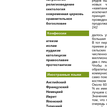
рядов бы
религиоведение
новых ч
«кампани
сектология
исключи
современная церковь
принцип 
сравнительное
проведен
богословие
продолжа
242
Конфессии
далось у
большая 
атеизм
В тот пе
ислам
приеме р
сельских
иудаизм
численно
католицизм
миллиона
православие
два с лиш
протестантизм
Чтобы п
обратить
коммунис
Иностранные языки
само пок
костяком
Английский
Около 60
Французский
% их име
Немецкий
лучшем с
Значени
Иврит
том, что
Японский
очередь 
Турецкий