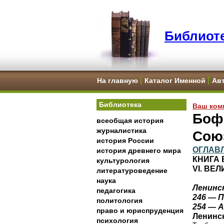
Библиоте
На главную
Каталог Именной
Ав
Библиотека
Ваш ком
Боф
всеобщая история
журналистика
Сою
история России
ОГЛАВ
история древнего мира
КНИГА 
культурология
VI. ВЕ
литературоведение
наука
Ленинс
педагогика
246 — 
политология
254 — 
право и юриспруденция
Ленинс
психология