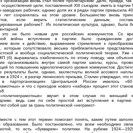
х организаций вновь стал более пролетарским. Дело, правда, так
 осуществления цели, поставленной XIII съездом: иметь в партии
-заводских рабочих; однако доля их в рядах партии превысила 40
ко лет сохранялась на этом уровне. Большинство вновь прин
истов, если верить статистическим данным, состав
ированные рабочие7. Их политическая культура, однако, была б
ентарной.
 это не было новым для российских коммунистов. Со вр
ской войны вступление в партию было гражданским дол
нием воли к действию, выражением стремления к преобразов
, которым сопутствовало весьма приблизительное представлен
стской и вообще социалистической политической теории. Уже 
КП (б) выражалась озабоченность по этому поводу, чем объясня
ие организовывать внутри самой партии школы, курсы, прово
кций по повышению идеологического уровня коммунистов. Достигн
е результаты были, однако, захлестнуты волной ассового наплы
же в 1924 г., в разгар ленинского призыва, Сталин утверждал, что 
 в парторганизациях Центральной России имелось «
рамотных» и что с приходом нового «набора» процент этот станов
е8.
«политнеграмотные» звучит в этом случае по меньшей 
едливо: ведь сам по себе простой акт вступления в партию
лял собой шаг за грань политической «неграмот-
Вместе с тем этот термин помогает понять, каким путем заполн
 образовании. Было постановлено, что всем необходимо овла
амотой, то есть «букварем» политики. На рубеже 1924—1925