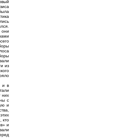
рвый
изиса
была
тика
лись
лся.
 они
нами
сего
боры
олоса
боры
вали
и из
кого
ояло
 и в
тали
 них
ны с
ую и
тва,
этих
, кто
в» и
вали
еред