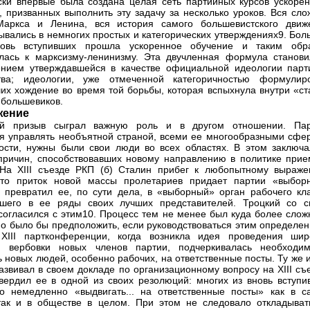
ски впервые была создана целая сеть партийных курсов ускорен
, призванных выполнить эту задачу за несколько уроков. Вся сло
Маркса и Ленина, вся история самого большевистского движ
ывались в немногих простых и категорических утверждениях9. Бол
новь вступивших прошла ускоренное обучение и таким обр
лась к марксизму-ленинизму. Эта двучленная формула станови
нием утверждавшейся в качестве официальной идеологии парт
ства; идеологии, уже отмеченной категоричностью формулиро
их хождение во время той борьбы, которая вспыхнула внутри «ст
 большевиков.
ение
ий призыв сыграл важную роль и в другом отношении. Пар
я управлять необъятной страной, всеми ее многообразными сфе
ости, нужны были свои люди во всех областях. В этом заключа
причин, способствовавших новому направлению в политике прие
На XIII съезде РКП (б) Сталин прибег к любопытному выраже
 что приток новой массы пролетариев придает партии «выбор
, превратил ее, по сути дела, в «выборный» орган рабочего кла
вшего в ее ряды своих лучших представителей. Троцкий со с
согласился с этим10. Процесс тем не менее был куда более слож
о было бы предположить, если руководствоваться этим определен
XIII партконференции, когда возникла идея проведения шир
и вербовки новых членов партии, подчеркивалась необходим
ь новых людей, особенно рабочих, на ответственные посты. Ту же
азвивал в своем докладе по организационному вопросу на XIII съ
вердил ее в одной из своих резолюций: многих из вновь вступи
о немедленно «выдвигать... на ответственные посты» как в с
так и в обществе в целом. При этом не следовало откладыват