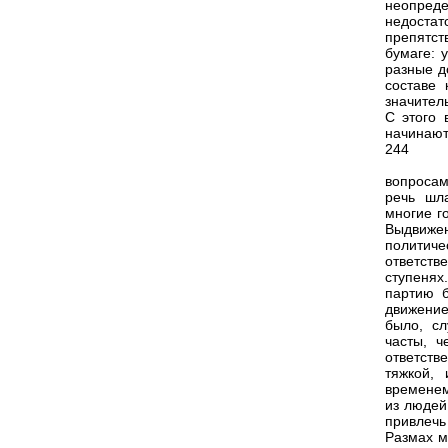
неопреде
недоста
препятст
бумаге: 
разные д
составе 
значител
С этого 
начинают
244
вопросам
речь шл
многие г
Выдвиже
политич
ответств
ступенях
партию б
движение
было, с
часты, ч
ответств
тяжкой,
временем
из людей
привлечь
Размах м