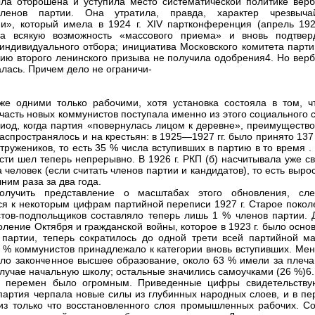
ла отброшена и уступила место систематической политике верб
ленов партии. Она утратила, правда, характер чрезвыча
и», который имела в 1924 г. XIV партконференция (апрель 1925
ла всякую возможность «массового приема» и вновь подтвер
индивидуального отбора; инициатива Московского комитета парти
ию второго ленинского призыва не получила одобрения4. Но верб
лась. Причем дело не ограничи-
же одними только рабочими, хотя установка состояла в том, ч
часть новых коммунистов поступала именно из этого социального 
риод, когда партия «повернулась лицом к деревне», преимущество
аспространялось и на крестьян: в 1925—1927 гг. было принято 137
 тружеников, то есть 35 % числа вступивших в партию в то время .
сти шел теперь непрерывно. В 1926 г. РКП (б) насчитывала уже с
 человек (если считать членов партии и кандидатов), то есть выро
ним раза за два года.
олучить представление о масштабах этого обновления, сле
ся к некоторым цифрам партийной переписи 1927 г. Старое покол
тов-подпольщиков составляло теперь лишь 1 % членов партии. 
оление Октября и гражданской войны, которое в 1923 г. было осн
 партии, теперь сократилось до одной трети всей партийной ма
 % коммунистов принадлежало к категории вновь вступивших. Мен
ло законченное высшее образование, около 63 % имели за плеча
лучае начальную школу; остальные значились самоучками (26 %)6.
е перемен было огромным. Приведенные цифры свидетельству
 партия черпала новые силы из глубинных народных слоев, и в пе
из только что восстановленного слоя промышленных рабочих. Со