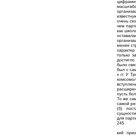
цифрами
масштаб
организа
известну
очень ск
чем парт
как школ
оставал
организа
менее ст
характер
только з
достигло
было свя
был с са
х гг. У 
комсомол
вступлен
расширен
пусть бо
То же са
самой ре
(б) пос
сущности
для парт
245
кий при