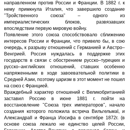
направленном против России и Франции. В 1882 г. к
нему примкнула Италия, что завершило создание
"Тройственного союза" – одного из
империалистических блоков, развязавших
впоследствии первую мировую войну.
Появление этого союза способствовало сближению
интересов России и Франции, что привело бы, в сою
очередь, к разрыву отношений с Германией и Австро–
Венгрией. Россия нуждалась в поддержке этих
государств в связи с обострением русско–турецких и
русско–английских отношений, ставших особенно
напряженными в ходе завоевательной политики в
Средней Азии, поэтому царизм в этот момент не пошел
на союз с Францией.
Враждебный характер отношений с Великобританией
заставил Россию в июне 1881 г. пойти на
восстановление "Союза трех императоров", начало
создания которого положила встреча ВильгельмаI, и
АлександраII и Франца Иосифа в сентябре 1872г. (в
основе союза лежало не единство целей России,