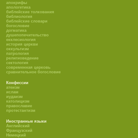
апокрифы
апологетика
библейские толкования
библиология
библейские словари
богословие
догматика
душепопечительство
екклесиология
история церкви
оккультизм
патрология
религиоведение
сектология
современная церковь
сравнительное богословие
Конфессии
атеизм
ислам
иудаизм
католицизм
православие
протестантизм
Иностранные языки
Английский
Французский
Немецкий