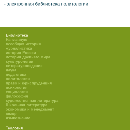
- электронная библиотека политологии
Библиотека
На главную
всеобщая история
журналистика
история России
история древнего мира
культурология
литературоведение
наука
педагогика
политология
право и юриспруденция
психология
социология
философия
художественная литература
Школьная литература
экономика и менеджмент
юмор
языкознание
Теология