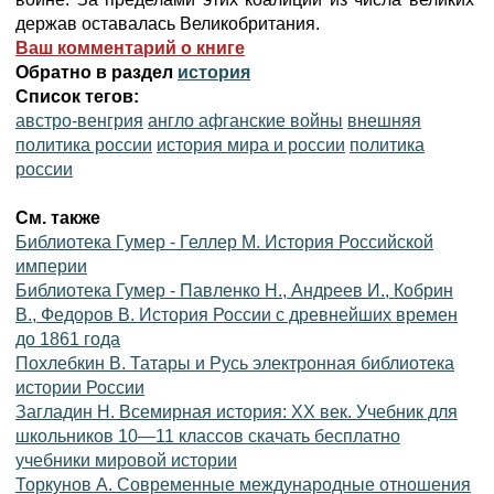
держав оставалась Великобритания.
Ваш комментарий о книге
Обратно в раздел
история
Список тегов:
австро-венгрия
англо афганские войны
внешняя
политика россии
история мира и россии
политика
россии
См. также
Библиотека Гумер - Геллер М. История Российской
империи
Библиотека Гумер - Павленко Н., Андреев И., Кобрин
В., Федоров В. История России с древнейших времен
до 1861 года
Похлебкин В. Татары и Русь электронная библиотека
истории России
Загладин Н. Всемирная история: XX век. Учебник для
школьников 10—11 классов скачать бесплатно
учебники мировой истории
Торкунов А. Современные международные отношения