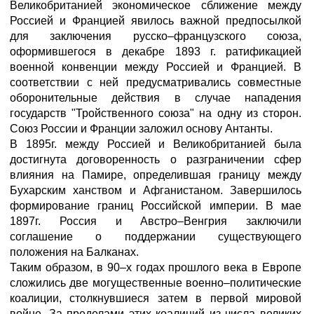
Великобританией экономическое сближение между
Россией и Францией явилось важной предпосылкой
для заключения русско–французского союза,
оформившегося в декабре 1893 г. ратификацией
военной конвенции между Россией и Францией. В
соответствии с ней предусматривались совместные
оборонительные действия в случае нападения
государств "Тройственного союза" на одну из сторон.
Союз России и Франции заложил основу Антанты.
В 1895г. между Россией и Великобританией была
достигнута договоренность о разграничении сфер
влияния на Памире, определившая границу между
Бухарским ханством и Афганистаном. Завершилось
формирование границ Российской империи. В мае
1897г. Россия и Австро–Венгрия заключили
соглашение о поддержании существующего
положения на Балканах.
Таким образом, в 90–х годах прошлого века в Европе
сложились две могущественные военно–политические
коалиции, столкнувшиеся затем в первой мировой
войне. За пределами этих коалиций из числа великих