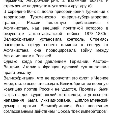
Германии, Австро–Венгрии, а взаимная боязнь и
стремление не допустить усиления друг друга).
В середине 80–х г., после присоединения Туркмении к
территории Туркменского генерал–губернаторства,
границы России вплотную приблизились к
Афганистану, над внешней политикой которого в
результате англо–афганской войны 1878–1880гг.
Великобритания установила контроль. Стремясь
расширить сферу своего влияния к северу от
Афганистана, она провоцировала войну между
Афганистаном и Россией.
Однако, когда под давлением Германии, Австро–
Венгрии, Италии и Франции турецкий султан заявил
правительству
Великобритании, что не пропустит его флот в Черное
море, стало ясно, что создать Великобритании военную
коалицию против России не удастся. Проливы были
закрыты для судов английского флота, и угроза его
нападения была ликвидирована. Дипломатический
демарш против Великобритании был последним
согласованным действием "Союза трех императоров",