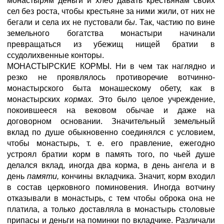
монастырям деньги и хлеб давать крестьянам своих
сел без роста, чтобы крестьяне за ними жили, от них не
бегали и села их не пустовали
бы
. Так, частию по вине
земельного богатства монастыри начинали
превращаться из убежищ нищей братии в
ссудолихвенные конторы.
МОНАСТЫРСКИЕ КОРМЫ.
Ни в чем так наглядно и
резко не проявлялось противоречие вотчинно-
монастырского быта монашескому обету, как в
монастырских
кормах.
Это было целое учреждение,
покоившееся на вековом обычае и даже на
договорном основании. Значительный земельный
вклад по душе обыкновенно соединялся с условием,
чтобы монастырь, т. е. его правление, ежегодно
устроял братии корм в память того, по чьей душе
делался вклад, иногда два корма, в день ангела и в
день
памяти,
кончины вкладчика. Значит, корм входил
в состав церковного поминовения. Иногда вотчину
отказывали в монастырь, с тем чтобы оброка она не
платила, а только доставляла в монастырь столовые
припасы и деньги на поминки по вкладчике. Различали