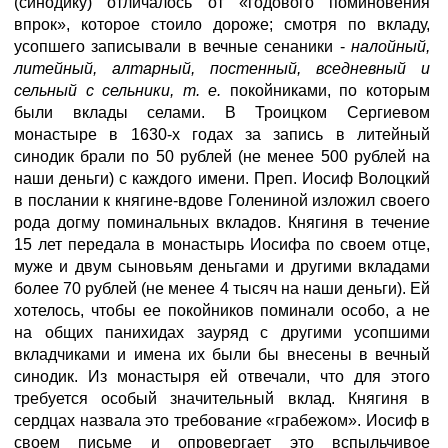
(синодику) отличалось от «годового поминовения
впрок», которое стоило дороже; смотря по вкладу,
усопшего записывали в вечные сенаники -
налойный,
литейный, алтарный, постенный, вседневный и
сельный с сельники, т. е.
покойниками, по которым
были вклады селами. В Троицком Сергиевом
монастыре в 1630-х годах за запись в литейный
синодик брали по 50 рублей (не менее 500 рублей на
наши деньги) с каждого имени. Преп. Иосиф Волоцкий
в послании к княгине-вдове Голениной изложил своего
рода догму поминальных вкладов. Княгиня в течение
15 лет передала в монастырь Иосифа по своем отце,
муже и двум сыновьям деньгами и другими вкладами
более 70 рублей (не менее 4 тысяч на наши деньги). Ей
хотелось, чтобы ее покойников поминали особо, а не
на общих панихидах зауряд с другими усопшими
вкладчиками и имена их были бы внесены в вечный
синодик. Из монастыря ей отвечали, что для этого
требуется особый значительный вклад. Княгиня в
сердцах назвала это требование «грабежом». Иосиф в
своем письме и опровергает это вспыльчивое