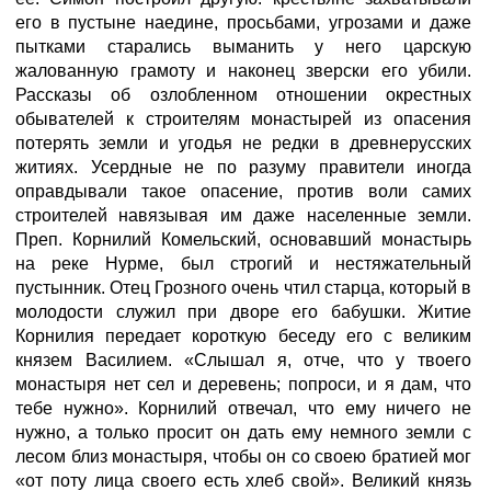
его в пустыне наедине, просьбами, угрозами и даже
пытками старались выманить у него царскую
жалованную грамоту и наконец зверски его убили.
Рассказы об озлобленном отношении окрестных
обывателей к строителям монастырей из опасения
потерять земли и угодья не редки в древнерусских
житиях. Усердные не по разуму правители иногда
оправдывали такое опасение, против воли самих
строителей навязывая им даже населенные земли.
Преп. Корнилий Комельский, основавший монастырь
на реке Нурме, был строгий и нестяжательный
пустынник. Отец Грозного очень чтил старца, который в
молодости служил при дворе его бабушки. Житие
Корнилия передает короткую беседу его с великим
князем Василием. «Слышал я, отче, что у твоего
монастыря нет сел и деревень; попроси, и я дам, что
тебе нужно». Корнилий отвечал, что ему ничего не
нужно, а только просит он дать ему немного земли с
лесом близ монастыря, чтобы он со своею братией мог
«от поту лица своего есть хлеб свой». Великий князь