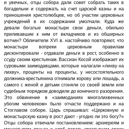
и увечных, отцы собора дали совет собрать таких в
богадельни и содержать на счет царской казны и на
приношения христолюбцев, но об участии церковных
учреждений в их содержании умолчали. Куда же
девали богатые монастыри свои деньги, обильно
приливавшие к ним от вкладчиков и из обширных
вотчин? Обличители XVI в. настойчиво повторяют, что
монастыри вопреки церковным правилам
дисконтировали - отдавали деньги в рост, особенно в
ссуду своим крестьянам. Вассиан Косой изображает их
суровыми заимодавцами, которые налагали «лихву на
лихву», проценты на проценты, у несостоятельного
должника-крестьянина отнимали корову или лошадь, а
самого с женой и детьми сгоняли со своей земли или
судебным порядком доводили до конечного разорения.
Это обвинение в «заимоданиях многолихвенных
убогим человеком» было отчасти поддержано и на
Стоглавом соборе. Царь спрашивал: «Церковную и
монастырскую казну в рост дают - угодно ли это богу?»
Отцы собора отвечали постановлением: архиереям и