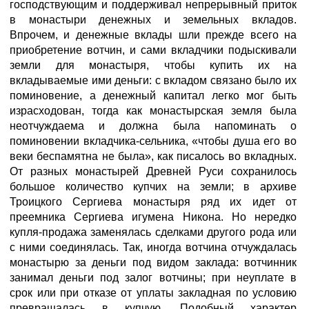
господствующим и поддерживал непрерывный приток
в монастыри денежных и земельных вкладов.
Впрочем, и денежные вклады шли прежде всего на
приобретение вотчин, и сами вкладчики подыскивали
земли для монастыря, чтобы купить их на
вкладываемые ими деньги: с вкладом связано было их
поминовение, а денежный капитал легко мог быть
израсходован, тогда как монастырская земля была
неотчуждаема и должна была напоминать о
поминовении вкладчика-сельника, «чтобы душа его во
веки беспамятна не была», как писалось во вкладных.
От разных монастырей Древней Руси сохранилось
большое количество купчих на земли; в архиве
Троицкого Сергиева монастыря ряд их идет от
преемника Сергиева игумена Никона. Но нередко
купля-продажа заменялась сделками другого рода или
с ними соединялась. Так, иногда вотчина отчуждалась
монастырю за деньги под видом заклада: вотчинник
занимал деньги под залог вотчины; при неуплате в
срок или при отказе от уплаты закладная по условию
превращалась в купчую. Подобный характер