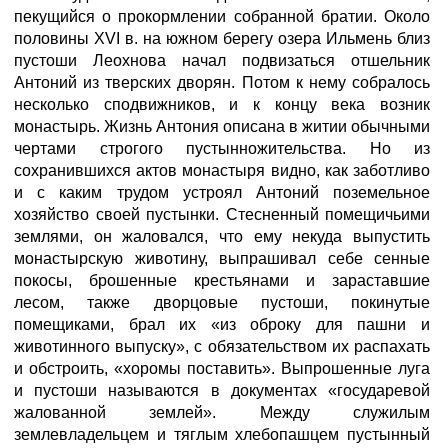
пекущийся о прокормлении собранной братии. Около
половины XVI в. на южном берегу озера Ильмень близ
пустоши Леохнова начал подвизаться отшельник
Антоний из тверских дворян. Потом к нему собралось
несколько сподвижников, и к концу века возник
монастырь. Жизнь Антония описана в житии обычными
чертами строгого пустынножительства. Но из
сохранившихся актов монастыря видно, как заботливо
и с каким трудом устроял Антоний поземельное
хозяйство своей пустынки. Стесненный помещичьими
землями, он жаловался, что ему некуда выпустить
монастырскую животину, выпрашивал себе сенные
покосы, брошенные крестьянами и зараставшие
лесом, также дворцовые пустоши, покинутые
помещиками, брал их «из оброку для пашни и
животинного выпуску», с обязательством их распахать
и обстроить, «хоромы поставить». Выпрошенные луга
и пустоши называются в документах «государевой
жалованной землей». Между служилым
землевладельцем и тяглым хлебопашцем пустынный