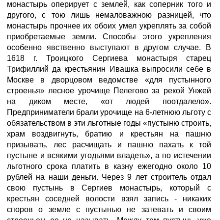
монастырь оперирует с землей, как соперник того и
другого, с тою лишь немаловажною разницей, что
монастырь прочнее их обоих умел укреплять за собой
приобретаемые земли. Способы этого укрепления
особенно явственно выступают в другом случае. В
1618 г. Троицкого Сергиева монастыря старец
Трифиллий да крестьянин Ивашка выпросили себе в
Москве в дворцовом ведомстве «для пустынного
строенья» лесное урочище Пелегово за рекой Унжей
на диком месте, «от людей поотдалело».
Предприниматели брали урочище на 6-летнюю льготу с
обязательством в эти льготные годы «пустыню строить,
храм воздвигнуть, братию и крестьян на пашню
призывать, лес расчищать и пашню пахать к той
пустыне и всякими угодьями владеть», а по истечении
льготного срока платить в казну ежегодно около 10
рублей на наши деньги. Через 9 лет строитель отдал
свою пустынь в Сергиев монастырь, который с
крестьян соседней волости взял запись - никаких
споров о земле с пустынью не затевать и своим