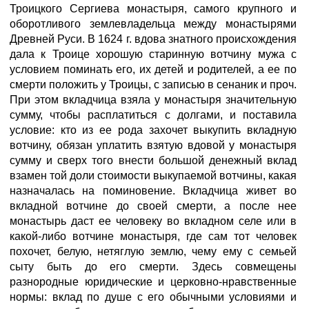
Троицкого Сергиева монастыря, самого крупного и
оборотливого землевладельца между монастырями
Древней Руси. В 1624 г. вдова знатного происхождения
дала к Троице хорошую старинную вотчину мужа с
условием поминать его, их детей и родителей, а ее по
смерти положить у Троицы, с записью в сенаник и проч.
При этом вкладчица взяла у монастыря значительную
сумму, чтобы расплатиться с долгами, и поставила
условие: кто из ее рода захочет выкупить вкладную
вотчину, обязан уплатить взятую вдовой у монастыря
сумму и сверх того внести большой денежный вклад
взамен той доли стоимости выкупаемой вотчины, какая
назначалась на поминовение. Вкладчица живет во
вкладной вотчине до своей смерти, а после нее
монастырь даст ее человеку во вкладном селе или в
какой-либо вотчине монастыря, где сам тот человек
похочет, белую, нетяглую землю, чему ему с семьей
сыту быть до его смерти. Здесь совмещены
разнородные юридические и церковно-нравственные
нормы: вклад по душе с его обычными условиями и