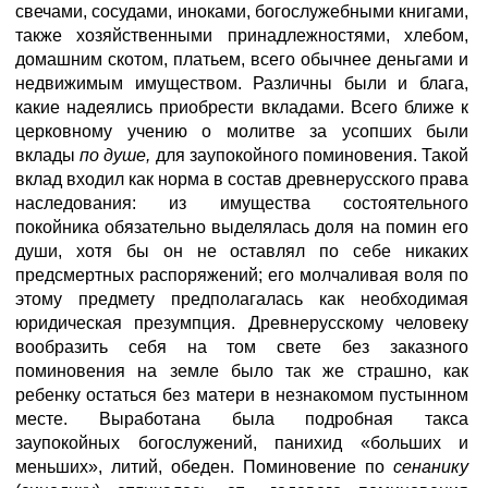
свечами, сосудами, иноками, богослужебными книгами,
также хозяйственными принадлежностями, хлебом,
домашним скотом, платьем, всего обычнее деньгами и
недвижимым имуществом. Различны были и блага,
какие надеялись приобрести вкладами. Всего ближе к
церковному учению о молитве за усопших были
вклады
по душе,
для заупокойного поминовения. Такой
вклад входил как норма в состав древнерусского права
наследования: из имущества состоятельного
покойника обязательно выделялась доля на помин его
души, хотя бы он не оставлял по себе никаких
предсмертных распоряжений; его молчаливая воля по
этому предмету предполагалась как необходимая
юридическая презумпция. Древнерусскому человеку
вообразить себя на том свете без заказного
поминовения на земле было так же страшно, как
ребенку остаться без матери в незнакомом пустынном
месте. Выработана была подробная такса
заупокойных богослужений, панихид «больших и
меньших», литий, обеден. Поминовение по
сенанику