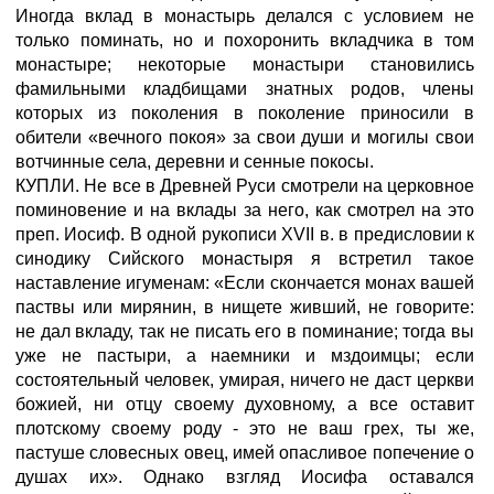
Иногда вклад в монастырь делался с условием не
только поминать, но и похоронить вкладчика в том
монастыре; некоторые монастыри становились
фамильными кладбищами знатных родов, члены
которых из поколения в поколение приносили в
обители «вечного покоя» за свои души и могилы свои
вотчинные села, деревни и сенные покосы.
КУПЛИ.
Не все в Древней Руси смотрели на церковное
поминовение и на вклады за него, как смотрел на это
преп. Иосиф. В одной рукописи XVII в. в предисловии к
синодику Сийского монастыря я встретил такое
наставление игуменам: «Если скончается монах вашей
паствы или мирянин, в нищете живший, не говорите:
не дал вкладу, так не писать его в поминание; тогда вы
уже не пастыри, а наемники и мздоимцы; если
состоятельный человек, умирая, ничего не даст церкви
божией, ни отцу своему духовному, а все оставит
плотскому своему роду - это не ваш грех, ты же,
пастуше словесных овец, имей опасливое попечение о
душах их». Однако взгляд Иосифа оставался