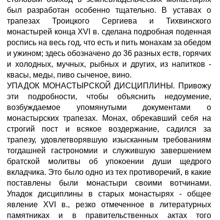
был разработан особенно тщательно. В уставах о
трапезах Троицкого Сергиева и Тихвинского
монастырей конца XVI в. сделана подробная поденная
роспись на весь год, что есть и пить монахам за обедом
и ужином; здесь обозначено до 36 разных еств, горячих
и холодных, мучных, рыбных и других, из напитков -
квасы, меды, пиво сыченое, вино.
УПАДОК МОНАСТЫРСКОЙ ДИСЦИПЛИНЫ.
Привожу
эти подробности, чтобы объяснить недоумение,
возбуждаемое упомянутыми документами о
монастырских трапезах. Монах, обрекавший себя на
строгий пост и всякое воздержание, садился за
трапезу, удовлетворявшую изысканным требованиям
тогдашней гастрономии и служившую завершением
братской молитвы об упокоении души щедрого
вкладчика. Это было одно из тех противоречий, в какие
поставлены были монастыри своими вотчинами.
Упадок дисциплины в старых монастырях - общее
явление XVI в., резко отмеченное в литературных
памятниках и в правительственных актах того