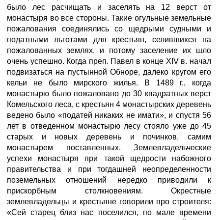
было лес расчищать и заселять на 12 верст от
монастыря во все стороны. Такие огульные земельные
пожалования соединялись со щедрыми судными и
податными льготами для крестьян, селившихся на
пожалованных землях, и потому заселение их шло
очень успешно. Когда преп. Павел в конце XIV в. начал
подвизаться на пустынной Обноре, далеко кругом его
кельи не было мирского жилья. В 1489 г., когда
монастырю было пожаловано до 30 квадратных верст
Комельского леса, с крестьян 4 монастырских деревень
ведено было «податей никаких не имати», и спустя 56
лет в отведенном монастырю лесу стояло уже до 45
старых и новых деревень и починков, самим
монастырем поставленных. Землевладельческие
успехи монастыря при такой щедрости набожного
правительства и при тогдашней неопределенности
поземельных отношений нередко приводили к
прискорбным столкновениям. Окрестные
землевладельцы и крестьяне говорили про строителя:
«Сей старец близ нас поселился, по мале времени