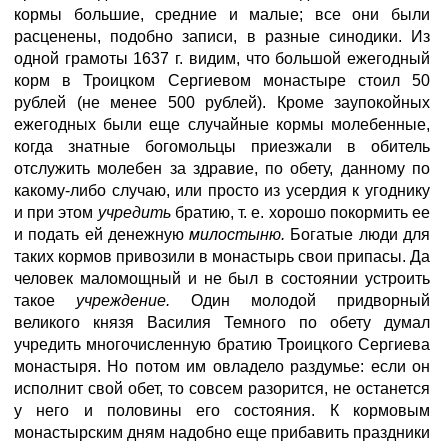
кормы большие, средние и малые; все они были
расценены, подобно записи, в разные синодики. Из
одной грамоты 1637 г. видим, что большой ежегодный
корм в Троицком Сергиевом монастыре стоил 50
рублей (не менее 500 рублей). Кроме заупокойных
ежегодных были еще случайные кормы молебенные,
когда знатные богомольцы приезжали в обитель
отслужить молебен за здравие, по обету, данному по
какому-либо случаю, или просто из усердия к угоднику
и при этом
учредить
братию, т. е. хорошо покормить ее
и подать ей денежную
милостыню.
Богатые люди для
таких кормов привозили в монастырь свои припасы. Да
человек маломощный и не был в состоянии устроить
такое
учреждение.
Один молодой придворный
великого князя Василия Темного по обету думал
учредить многочисленную братию Троицкого Сергиева
монастыря. Но потом им овладело раздумье: если он
исполнит свой обет, то совсем разорится, не останется
у него и половины его состояния. К кормовым
монастырским дням надобно еще прибавить праздники