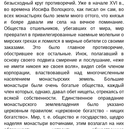
безысходный круг противоречий. Уже в начале XVI в.,
во времена Иосифа Волоцкого, как писал он сам, во
всех монастырях было земли много оттого, что князья
и бояре давали им села на вечное поминание.
Общества отшельников, убегавших от мира, мир
превратил в привилегированные наемные молельни о
мирских грехах и ломился в мирные обители со своими
заказами. Это было главное противоречие,
обострившее все остальные. Инок, полагавший в
основу своего подвига смирение и послушание, «еже
не имети никоея же своея воля», видел себя членом
корпорации, властвовавшей над многочисленным
населением монастырских земель. Большие
монастыри были очень богатые общества, каждый
член которых, однако, давал обет нищеты, отрекаясь от
всякой собственности. Единственное оправдание
монастырского землевладения было указано
церковным правилом: «церковное богатство - нищих
богатство». Мир, т. е. общество и государство, щедро
наделяя монастыри вотчинами, этим возлагал на них