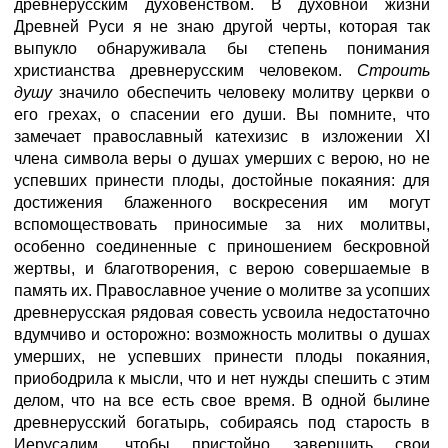
древнерусским духовенством. В духовной жизни
Древней Руси я не знаю другой черты, которая так
выпукло обнаруживала бы степень понимания
христианства древнерусским человеком.
Строить
душу
значило обеспечить человеку молитву церкви о
его грехах, о спасении его души. Вы помните, что
замечает православный катехизис в изложении XI
члена символа веры о душах умерших с верою, но не
успевших принести плоды, достойные покаяния: для
достижения блаженного воскресения им могут
вспомоществовать приносимые за них молитвы,
особенно соединенные с приношением бескровной
жертвы, и благотворения, с верою совершаемые в
память их. Православное учение о молитве за усопших
древнерусская рядовая совесть усвоила недостаточно
вдумчиво и осторожно: возможность молитвы о душах
умерших, не успевших принести плоды покаяния,
приободрила к мысли, что и нет нужды спешить с этим
делом, что на все есть свое время. В одной былине
древнерусский богатырь, собираясь под старость в
Иерусалим, чтобы пристойно завершить свои