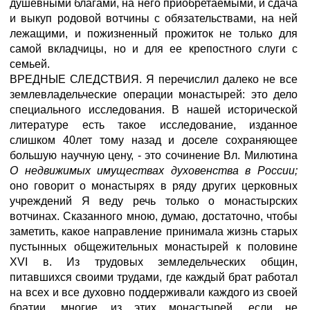
душевными благами, на него приобретаемыми, и сдача
и выкуп родовой вотчины с обязательствами, на ней
лежащими, и пожизненный прожиток не только для
самой вкладчицы, но и для ее крепостного слуги с
семьей.
ВРЕДНЫЕ СЛЕДСТВИЯ.
Я перечислил далеко не все
землевладельческие операции монастырей: это дело
специального исследования. В нашей исторической
литературе есть такое исследование, изданное
слишком 40лет тому назад и доселе сохраняющее
большую научную цену, - это сочинение Вл. Милютина
О недвижимых имуществах духовенства в России;
оно говорит о монастырях в ряду других церковных
учреждений Я веду речь только о монастырских
вотчинах. Сказанного мною, думаю, достаточно, чтобы
заметить, какое направление принимала жизнь старых
пустынных общежительных монастырей к половине
XVI в. Из трудовых земледельческих общин,
питавшихся своими трудами, где каждый брат работал
на всех и все духовно поддерживали каждого из своей
братии, многие из этих монастырей, если не