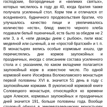
господские, богородичные и «великих святых»,
которых числилось в году до 40, когда братия также
получала усиленный стол. Корм тем и отличался от
вседневного, будничного продовольствия братии, что
улучшалось качество пищи и увеличивалось
количество «еств», блюд: вместо черного хлеба
подавали белый пшеничный, еств было за обедом не 2
или 3, а 4, «ели дважды днем с рыбою», пили квас
медвяной или сыченый, а не «простой братский» и т. п.
В монастырях велись особые
кормовые книги,
где
перечислялись дни кормов заупокойных и
праздничных, иногда с описанием состава усиленного
стола и с указанием, по каком вкладчике полагается
заупокойный корм в известное число. По одной
кормовой книге Иосифова Волоколамского монастыря
первой половины XVI в. значится 51 день в году с
заупокойными кормами. В рукописной кормовой книге
Соловецкого монастыря, относящейся ко времени
царя Алексея, кормовых заупокойных и праздничных
дней значится 191, больше половины года. Вообще
столовый обиход в землевладельческих монастырях