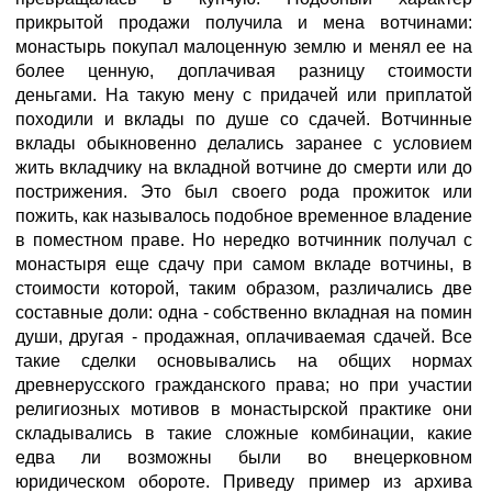
прикрытой продажи получила и мена вотчинами:
монастырь покупал малоценную землю и менял ее на
более ценную, доплачивая разницу стоимости
деньгами. На такую мену с придачей или приплатой
походили и вклады по душе со сдачей. Вотчинные
вклады обыкновенно делались заранее с условием
жить вкладчику на вкладной вотчине до смерти или до
пострижения. Это был своего рода прожиток или
пожить, как называлось подобное временное владение
в поместном праве. Но нередко вотчинник получал с
монастыря еще сдачу при самом вкладе вотчины, в
стоимости которой, таким образом, различались две
составные доли: одна - собственно вкладная на помин
души, другая - продажная, оплачиваемая сдачей. Все
такие сделки основывались на общих нормах
древнерусского гражданского права; но при участии
религиозных мотивов в монастырской практике они
складывались в такие сложные комбинации, какие
едва ли возможны были во внецерковном
юридическом обороте. Приведу пример из архива