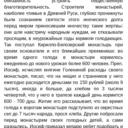
обязанность устроить общественную
благотворительность. Строители монастырей,
наиболее чтимые в Древней Руси, глубоко проникнуты
были сознанием святости этого иноческого долга
перед миром приносившим иночеству такие жертвы:
они шли навстречу народным нуждам, не отказывали
просящим, в неурожайные годы кормили голодающих.
Так поступал Кирилло-Белозерский монастырь при
своем основателе и его ближайших преемниках: во
время одного голода в монастыре кормилось
ежедневно до нового урожая более 600 человек. Преп.
Иосиф, исчисляя княгине Голениной расходы своего
монастыря, писал, что на нищих и странников у него
ежегодно расходится деньгами по 150 рублей (около 9
тысяч), иногда и больше, да хлебом по 3 тысячи
четвертей, что у него в трапезе каждый день кормится
600 - 700 душ. Житие его рассказывает, что во время
голода к воротам монастыря подступило из окрестных
сел до 7 тысяч народа, прося хлеба. Другие побросали
перед монастырем своих голодных детей, а сами
разошлись. Иосиф приказал келарю ребят подобрать и