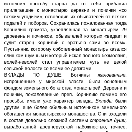
исполнил просьбу старца да от себя прибавил
прилегавшие к монастырю деревни и починки «со
всяким угодием», освободив их обывателей от всяких
податей и поборов. Сохранилась пожалованная тогда
Корнилию грамота, укреплявшая за монастырем 29
деревень и починков, обывателей которых «ведает и
судит старец Корнилий с братьею сами во всем».
Пустынник, которому собственный монастырь казался
слишком шумным и который искал полного безмолвия,
волей-неволей стал управителем чуть не целой
сельской волости со всеми ее дрязгами.
ВКЛАДЫ ПО ДУШЕ.
Вотчины
жалованные,
испрошенные у мирской власти, были основным
фондом земельного богатства монастырей. Деревни и
починки, пожалованные преп. Корнилию помимо его
просьбы, имели уже характер вклада.
Вклады
были
другим, еще более обильным источником земельного
обогащения монастырского монашества. Они входили
в состав довольно сложной системы
строения души,
выработанной древнерусской набожностью, точнее,