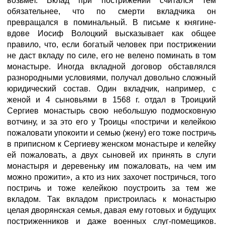
возьмет. Вклад при пострижении считался тем
обязательнее, что по смерти вкладчика он
превращался в поминальный. В письме к княгине-
вдове Иосиф Волоцкий высказывает как общее
правило, что, если богатый человек при пострижении
не даст вкладу по силе, его не велено поминать в том
монастыре. Иногда вкладной договор обставлялся
разнородными условиями, получал довольно сложный
юридический состав. Один вкладчик, например, с
женой и 4 сыновьями в 1568 г. отдал в Троицкий
Сергиев монастырь свою небольшую подмосковную
вотчину, и за это его у Троицы «постричи и келейкою
пожаловати упокоити и семью (жену) его тоже постричь
в приписном к Сергиеву женском монастыре и келейку
ей пожаловать, а двух сыновей их принять в слуги
монастыря и деревеньку им пожаловать, на чем им
можно прожити», а кто из них захочет постричься, того
постричь и тоже келейкою поустроить за тем же
вкладом. Так вкладом пристроилась к монастырю
целая дворянская семья, давая ему готовых и будущих
постриженников и даже военных слуг-помещиков.