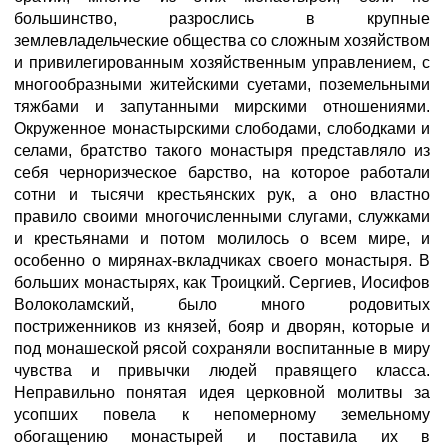
большинство, разрослись в крупные
землевладельческие общества со сложным хозяйством
и привилегированным хозяйственным управлением, с
многообразными житейскими суетами, поземельными
тяжбами и запутанными мирскими отношениями.
Окруженное монастырскими слободами, слободками и
селами, братство такого монастыря представляло из
себя черноризческое барство, на которое работали
сотни и тысячи крестьянских рук, а оно властно
правило своими многочисленными слугами, служками
и крестьянами и потом молилось о всем мире, и
особенно о мирянах-вкладчиках своего монастыря. В
больших монастырях, как Троицкий. Сергиев, Иосифов
Волоколамский, было много родовитых
постриженников из князей, бояр и дворян, которые и
под монашеской рясой сохраняли воспитанные в миру
чувства и привычки людей правящего класса.
Неправильно понятая идея церковной молитвы за
усопших повела к непомерному земельному
обогащению монастырей и поставила их в