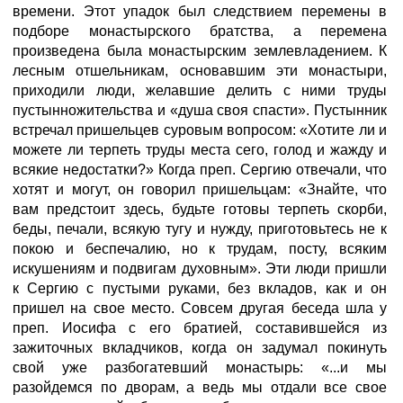
времени. Этот упадок был следствием перемены в
подборе монастырского братства, а перемена
произведена была монастырским землевладением. К
лесным отшельникам, основавшим эти монастыри,
приходили люди, желавшие делить с ними труды
пустынножительства и «душа своя спасти». Пустынник
встречал пришельцев суровым вопросом: «Хотите ли и
можете ли терпеть труды места сего, голод и жажду и
всякие недостатки?» Когда преп. Сергию отвечали, что
хотят и могут, он говорил пришельцам: «Знайте, что
вам предстоит здесь, будьте готовы терпеть скорби,
беды, печали, всякую тугу и нужду, приготовьтесь не к
покою и беспечалию, но к трудам, посту, всяким
искушениям и подвигам духовным». Эти люди пришли
к Сергию с пустыми руками, без вкладов, как и он
пришел на свое место. Совсем другая беседа шла у
преп. Иосифа с его братией, составившейся из
зажиточных вкладчиков, когда он задумал покинуть
свой уже разбогатевший монастырь: «...и мы
разойдемся по дворам, а ведь мы отдали все свое