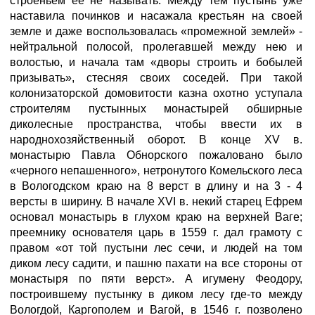
строеньем ее не называть. Между тем пустынь уже
наставила починков и насажала крестьян на своей
земле и даже воспользовалась «промежной землей» -
нейтральной полосой, пролегавшей между нею и
волостью, и начала там «дворы строить и бобылей
призывать», стесняя своих соседей. При такой
колонизаторской домовитости казна охотно уступала
строителям пустынных монастырей обширные
диколесные пространства, чтобы ввести их в
народнохозяйственный оборот. В конце XV в.
монастырю Павла Обнорского пожаловано было
«черного непашенного», нетронутого Комельского леса
в Вологодском краю на 8 верст в длину и на 3 - 4
версты в ширину. В начале XVI в. некий старец Ефрем
основал монастырь в глухом краю на верхней Ваге;
преемнику основателя царь в 1559 г. дал грамоту с
правом «от той пустыни лес сечи, и людей на том
диком лесу садити, и пашню пахати на все стороны от
монастыря по пяти верст». А игумену Феодору,
построившему пустынку в диком лесу где-то между
Вологдой, Каргополем и Вагой, в 1546 г. позволено