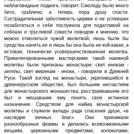
неблаговидные подвиги, говорит: Смолоду было много
бито, граблено, а теперь пора душу спасти.
Сострадательная заботливость церкви о не успевших
позаботиться о себе послужила для податливой на
соблазн и трусливой совести поводом к мнению, что
можно отмолиться чужой молитвой, лишь были бы
средства нанять ее и лишь бы она была не кой-какая, а
истовая, технически усовершенствованная молитва.
Привилегированными мастерскими такой наемной
молитвы были признаны монастыри: свет инокам -
ангелы, свет мирянам - иноки, - говорили в Древней
Руси. Такой взгляд на монастыри, укрепившийся в
древнерусском обществе, был большим несчастием
для монастырского монашества, расстраивавшим его
быт и мешавшим ему понять свое истинное
назначение. Средством для найма монастырской
молитвы и служили вклады ради спасения души, «в
наследие вечных благ». Они принимали
разнообразные формы и делались всевозможными
вещами, церковными предметами, колоколами,