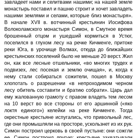
завладеет нами и селитвами нашими; на нашей земле
монастырь поставил и пашню строит и хочет завладеть
нашими землями и селами, которые близ монастыря».
В начале XVII в. вотчинный крестьянин Иосифова
Волоколамского монастыря Симон, в Смутное время
брошенный отцом и ушедший кормиться в Устюг,
поселился в глухом лесу на речке Кичменге, притоке
реки Юга, в урочище Волмах, откуда до ближайших
крестьянских поселений было не меньше 20 верст. Жил
он, как все лесные отшельники, «во многих трудех и
подвизех, лес посекая и землю очищая», и, когда к
нему стали собираться сожители, пошел в Москву
хлопотать о разрешении «в непроходимом черном
лесу обитель составити и братию собрати». Царь дал
ему жалованную грамоту с правом владеть тем лесом
на 10 верст во все стороны от его аршинной («яко
локтя единого») келейки на реке Кичменге. Тогда
окрестные крестьяне испугались, что привольный лес,
где они промышляли на просторе, ускользнет из их рук.
Симон построил церковь в своей пустыне: они сожгли
ее. Симон построил другую: крестьяне захватывали