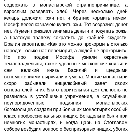
содержать в монастырской странноприимнице, а
взрослым раздавать хлеб. Через несколько дней
келарь доложил: ржи нет, и братию кормить нечем.
Иосиф велел казначею купить ржи. Тот возразил: денег
нет. Игумен приказал занимать деньги и покупать рожь,
а братскую трапезу сократить до крайней скудости.
Братия зароптала: «Как это можно прокормить столько
народа! Только нас переморит, а людей не прокормит».
Но про подвиг Иосифа узнали окрестные
землевладельцы, также удельные московские князья и
сам великий князь Василий и щедрыми
вспоможениями выручили игумена. Многие монастыри
скоро забывали нищелюбивый завет своих
основателей, и их благотворительная деятельность не
развилась в устойчивые учреждения, а случайные,
неупорядоченные подаяния монастырских
богомольцев создали при больших монастырях особый
класс профессиональных нищих. Богадельни были при
немногих монастырях, и когда царь на Стоглавом
соборе возбудил вопрос о беспризорных нищих, убогих