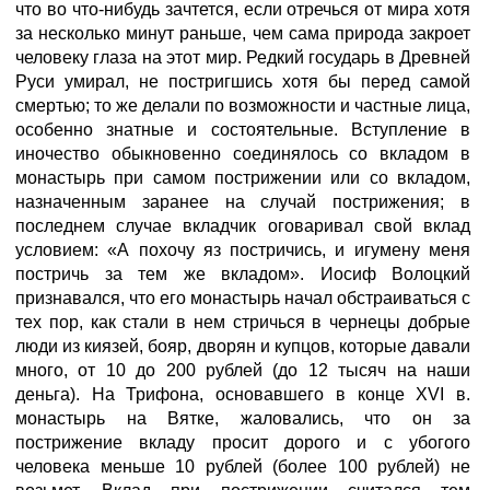
что во что-нибудь зачтется, если отречься от мира хотя
за несколько минут раньше, чем сама природа закроет
человеку глаза на этот мир. Редкий государь в Древней
Руси умирал, не постригшись хотя бы перед самой
смертью; то же делали по возможности и частные лица,
особенно знатные и состоятельные. Вступление в
иночество обыкновенно соединялось со вкладом в
монастырь при самом пострижении или со вкладом,
назначенным заранее на случай пострижения; в
последнем случае вкладчик оговаривал свой вклад
условием: «А похочу яз постричись, и игумену меня
постричь за тем же вкладом». Иосиф Волоцкий
признавался, что его монастырь начал обстраиваться с
тех пор, как стали в нем стричься в чернецы добрые
люди из киязей, бояр, дворян и купцов, которые давали
много, от 10 до 200 рублей (до 12 тысяч на наши
деньга). На Трифона, основавшего в конце XVI в.
монастырь на Вятке, жаловались, что он за
пострижение вкладу просит дорого и с убогого
человека меньше 10 рублей (более 100 рублей) не