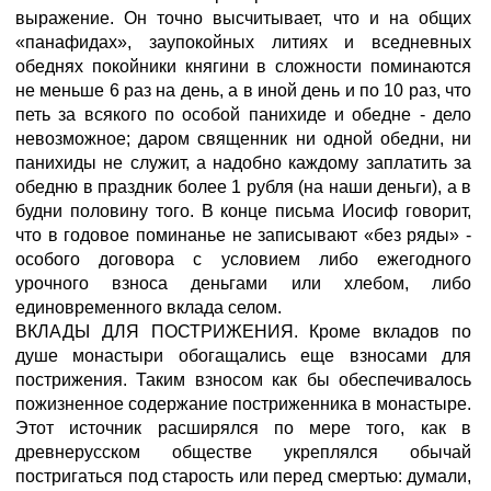
выражение. Он точно высчитывает, что и на общих
«панафидах», заупокойных литиях и вседневных
обеднях покойники княгини в сложности поминаются
не меньше 6 раз на день, а в иной день и по 10 раз, что
петь за всякого по особой панихиде и обедне - дело
невозможное; даром священник ни одной обедни, ни
панихиды не служит, а надобно каждому заплатить за
обедню в праздник более 1 рубля (на наши деньги), а в
будни половину того. В конце письма Иосиф говорит,
что в годовое поминанье не записывают «без ряды» -
особого договора с условием либо ежегодного
урочного взноса деньгами или хлебом, либо
единовременного вклада селом.
ВКЛАДЫ ДЛЯ ПОСТРИЖЕНИЯ.
Кроме вкладов по
душе монастыри обогащались еще взносами для
пострижения. Таким взносом как бы обеспечивалось
пожизненное содержание постриженника в монастыре.
Этот источник расширялся по мере того, как в
древнерусском обществе укреплялся обычай
постригаться под старость или перед смертью: думали,