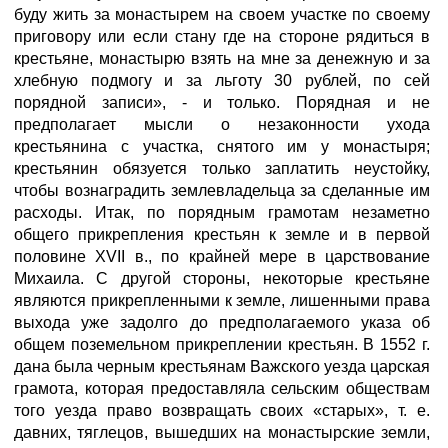
буду жить за монастырем на своем участке по своему
приговору или если стану где на стороне рядиться в
крестьяне, монастырю взять на мне за денежную и за
хлебную подмогу и за льготу 30 рублей, по сей
порядной записи», - и только. Порядная и не
предполагает мысли о незаконности ухода
крестьянина с участка, снятого им у монастыря;
крестьянин обязуется только заплатить неустойку,
чтобы вознаградить землевладельца за сделанные им
расходы. Итак, по порядным грамотам незаметно
общего прикрепления крестьян к земле и в первой
половине XVII в., по крайней мере в царствование
Михаила. С другой стороны, некоторые крестьяне
являются прикрепленными к земле, лишенными права
выхода уже задолго до предполагаемого указа об
общем поземельном прикреплении крестьян. В 1552 г.
дана была черным крестьянам Важского уезда царская
грамота, которая предоставляла сельским обществам
того уезда право возвращать своих «старых», т. е.
давних, тяглецов, вышедших на монастырские земли,