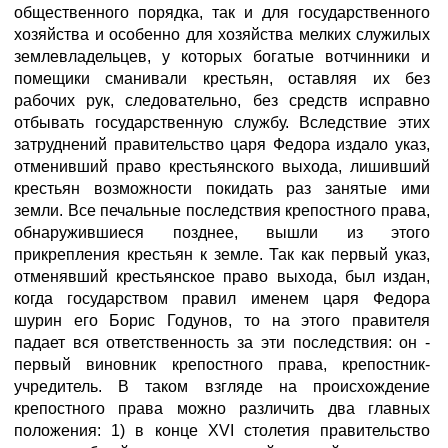
общественного порядка, так и для государственного
хозяйства и особенно для хозяйства мелких служилых
землевладельцев, у которых богатые вотчинники и
помещики сманивали крестьян, оставляя их без
рабочих рук, следовательно, без средств исправно
отбывать государственную службу. Вследствие этих
затруднений правительство царя Федора издало указ,
отменивший право крестьянского выхода, лишивший
крестьян возможности покидать раз занятые ими
земли. Все печальные последствия крепостного права,
обнаружившиеся позднее, вышли из этого
прикрепления крестьян к земле. Так как первый указ,
отменявший крестьянское право выхода, был издан,
когда государством правил именем царя Федора
шурин его Борис Годунов, то на этого правителя
падает вся ответственность за эти последствия: он -
первый виновник крепостного права, крепостник-
учредитель. В таком взгляде на происхождение
крепостного права можно различить два главных
положения: 1) в конце XVI столетия правительство