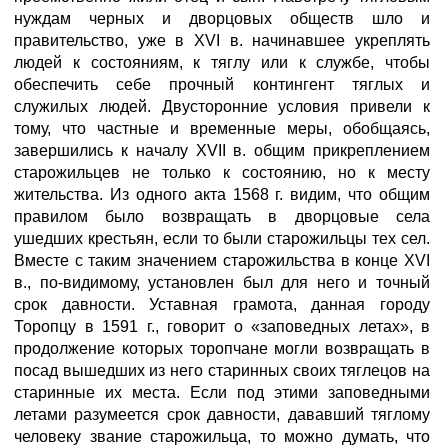
нуждам черных и дворцовых обществ шло и
правительство, уже в XVI в. начинавшее укреплять
людей к состояниям, к тяглу или к службе, чтобы
обеспечить себе прочный контингент тяглых и
служилых людей. Двусторонние условия привели к
тому, что частные и временные меры, обобщаясь,
завершились к началу XVII в. общим прикреплением
старожильцев не только к состоянию, но к месту
жительства. Из одного акта 1568 г. видим, что общим
правилом было возвращать в дворцовые села
ушедших крестьян, если то были старожильцы тех сел.
Вместе с таким значением старожильства в конце XVI
в., по-видимому, установлен был для него и точный
срок давности. Уставная грамота, данная городу
Торопцу в 1591 г., говорит о «заповедных летах», в
продолжение которых торопчане могли возвращать в
посад вышедших из него старинных своих тяглецов на
старинные их места. Если под этими заповедными
летами разумеется срок давности, дававший тяглому
человеку звание старожильца, то можно думать, что