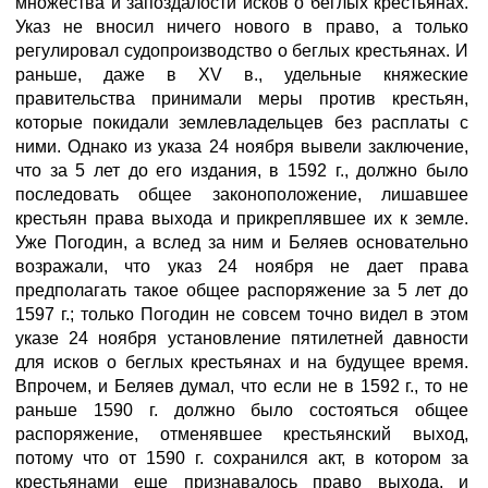
множества и запоздалости исков о беглых крестьянах.
Указ не вносил ничего нового в право, а только
регулировал судопроизводство о беглых крестьянах. И
раньше, даже в XV в., удельные княжеские
правительства принимали меры против крестьян,
которые покидали землевладельцев без расплаты с
ними. Однако из указа 24 ноября вывели заключение,
что за 5 лет до его издания, в 1592 г., должно было
последовать общее законоположение, лишавшее
крестьян права выхода и прикреплявшее их к земле.
Уже Погодин, а вслед за ним и Беляев основательно
возражали, что указ 24 ноября не дает права
предполагать такое общее распоряжение за 5 лет до
1597 г.; только Погодин не совсем точно видел в этом
указе 24 ноября установление пятилетней давности
для исков о беглых крестьянах и на будущее время.
Впрочем, и Беляев думал, что если не в 1592 г., то не
раньше 1590 г. должно было состояться общее
распоряжение, отменявшее крестьянский выход,
потому что от 1590 г. сохранился акт, в котором за
крестьянами еще признавалось право выхода, и