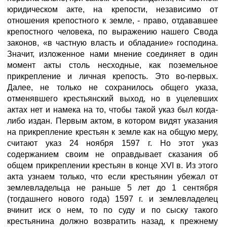
юридическом акте, на крепости, независимо от
отношения крепостного к земле, - право, отдававшее
крепостного человека, по выражению нашего Свода
законов, «в частную власть и обладание» господина.
Значит, изложенное нами мнение соединяет в один
момент акты столь несходные, как поземельное
прикрепление и личная крепость. Это во-первых.
Далее, не только не сохранилось общего указа,
отменявшего крестьянский выход, но в уцелевших
актах нет и намека на то, чтобы такой указ был когда-
либо издан. Первым актом, в котором видят указания
на прикрепление крестьян к земле как на общую меру,
считают указ 24 ноября 1597 г. Но этот указ
содержанием своим не оправдывает сказания об
общем прикреплении крестьян в конце XVI в. Из этого
акта узнаем только, что если крестьянин убежал от
землевладельца не раньше 5 лет до 1 сентября
(тогдашнего нового года) 1597 г. и землевладелец
вчинит иск о нем, то по суду и по сыску такого
крестьянина должно возвратить назад, к прежнему