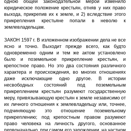
одною общей законодательной мерой изменило
юридическое положение крестьян, отняв у них право
выхода, прикрепив их к земле, и 2) вследствие этого
прикрепления крестьяне попали в неволю к
землевладельцам.
ЗАКОН 1597 г. В изложенном изображении дела не все
ясно и точно. Выходит прежде всего, как будто
одновременно одним и тем же актом установлено
было и поземельное прикрепление крестьян, и
крепостное право. Но это два состояния различного
характера и происхождения, во многих отношениях
даже исключающие одно другое. В истории
несвободных состояний под поземельным
прикреплением крестьян разумеют государственную
меру, привязывающую крестьян к земле независимо от
их личного отношения к землевладельцу или, точнее,
подчиняющую это отношение поземельному
прикреплению; под крепостным правом разумеют
право человека на личность другого, основанное
первоначально, при самом его зарождении, на частном