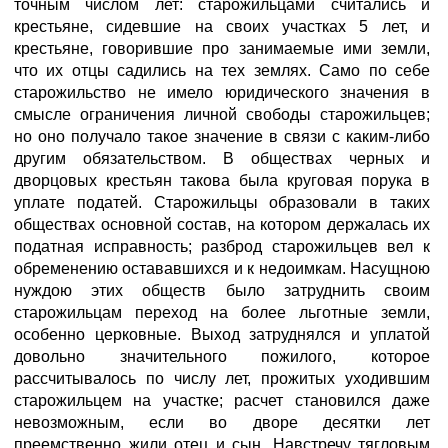
точным числом лет: старожильцами считались и
крестьяне, сидевшие на своих участках 5 лет, и
крестьяне, говорившие про занимаемые ими земли,
что их отцы садились на тех землях. Само по себе
старожильство не имело юридического значения в
смысле ограничения личной свободы старожильцев;
но оно получало такое значение в связи с каким-либо
другим обязательством. В обществах черных и
дворцовых крестьян такова была круговая порука в
уплате податей. Старожильцы образовали в таких
обществах основной состав, на котором держалась их
податная исправность; разброд старожильцев вел к
обременению остававшихся и к недоимкам. Насущною
нуждою этих обществ было затруднить своим
старожильцам переход на более льготные земли,
особенно церковные. Выход затруднялся и уплатой
довольно значительного пожилого, которое
рассчитывалось по числу лет, прожитых уходившим
старожильцем на участке; расчет становился даже
невозможным, если во дворе десятки лет
преемственно жили отец и сын. Навстречу тягловым