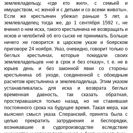
землевладельцу, «где кто жил», с семьей и
имуществом, «с женой и с детьми и со всеми животы».
Если же крестьянин убежал раньше 5 лет, а
землевладелец тогда же, до 1 сентября 1592 г., не
вчинил о нем иска, такого крестьянина не возвращать и
исков и челобитий об его сыске не принимать. Больше
ничего не говорится в царском указе и боярском
приговоре 24 ноября. Указ, очевидно, говорит только о
беглых крестьянах, которые покидали своих
землевладельцев «не в срок и без отказу», т. е. не в
юрьев день и без законной явки со стороны
крестьянина об уходе, соединенной с обоюдным
расчетом крестьянина и землевладельца. Этим указом
устанавливалась для иска и возврата беглых
временная давность, так сказать обратная,
простиравшаяся только назад, но не ставившая
постоянного срока на будущее время. Такая мера, как
выяснил смысл указа Сперанский, принята была с
целью прекратить затруднения и беспорядки,
возникавшие в судопроизводстве вследствие