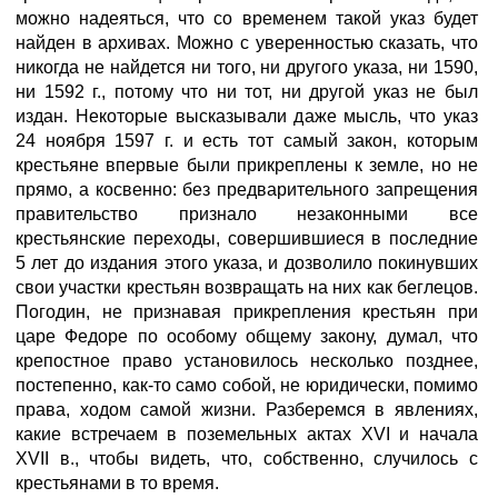
можно надеяться, что со временем такой указ будет
найден в архивах. Можно с уверенностью сказать, что
никогда не найдется ни того, ни другого указа, ни 1590,
ни 1592 г., потому что ни тот, ни другой указ не был
издан. Некоторые высказывали даже мысль, что указ
24 ноября 1597 г. и есть тот самый закон, которым
крестьяне впервые были прикреплены к земле, но не
прямо, а косвенно: без предварительного запрещения
правительство признало незаконными все
крестьянские переходы, совершившиеся в последние
5 лет до издания этого указа, и дозволило покинувших
свои участки крестьян возвращать на них как беглецов.
Погодин, не признавая прикрепления крестьян при
царе Федоре по особому общему закону, думал, что
крепостное право установилось несколько позднее,
постепенно, как-то само собой, не юридически, помимо
права, ходом самой жизни. Разберемся в явлениях,
какие встречаем в поземельных актах XVI и начала
XVII в., чтобы видеть, что, собственно, случилось с
крестьянами в то время.