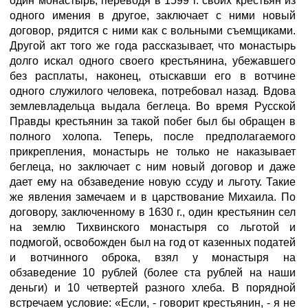
один монастырь, переводя в 1599 г. своих крестьян из
одного имения в другое, заключает с ними новый
договор, рядится с ними как с вольными съемщиками.
Другой акт того же года рассказывает, что монастырь
долго искал одного своего крестьянина, убежавшего
без расплаты, наконец, отыскавши его в вотчине
одного служилого человека, потребовал назад. Вдова
землевладельца выдала беглеца. Во время Русской
Правды крестьянин за такой побег был бы обращен в
полного холопа. Теперь, после предполагаемого
прикрепления, монастырь не только не наказывает
беглеца, но заключает с ним новый договор и даже
дает ему на обзаведение новую ссуду и льготу. Такие
же явления замечаем и в царствование Михаила. По
договору, заключенному в 1630 г., один крестьянин сел
на землю Тихвинского монастыря со льготой и
подмогой, освобожден был на год от казенных податей
и вотчинного оброка, взял у монастыря на
обзаведение 10 рублей (более ста рублей на наши
деньги) и 10 четвертей разного хлеба. В порядной
встречаем условие: «Если, - говорит крестьянин, - я не