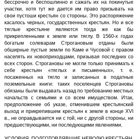
бессрочно и беспошлинно и сажать их на покинутые
участки, хотя тут же дается им право призывать на
свои пустоши крестьян со стороны. Это распоряжение
касалось черных, государственных крестьян. Но и все
тяглые крестьяне являются тогда же как бы
прикрепленными к земле или тяглу. В 1560-х годах
богатым солеварам Строгановым отданы были
обширные пустые земли по Каме и Чусовой с правом
населять их новоприходцами, призывая последних со
всех сторон. Строгановы не могли только принимать к
себе крестьян «тяглых и письменных», т. е.
посаженных на тягло и записанных в податные
поземельные книги: таких поселенцев Строгановы
обязаны были выдавать назад по требованию местных
начальств с семьями и со всем имуществом. Итак,
предположение об указе, отменившем крестьянский
выход и прикрепившем крестьян к земле в конце XVI
в., не оправдывается ни с той, ни с другой стороны, ни
предшествующими, ни последующими явлениями.
УСЛОВИЯ, ПОДГОТОВЛЯВШИЕ НЕВОЛЮ КРЕСТЬЯН.