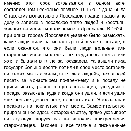
именно этот срок вскрывается в одном акте,
составленном несколько позднее. В 1626 г. дана была
Спасскому монастырю в Ярославле правая грамота по
делу о записке в посадское тягло людей и крестьян,
живших на монастырской земле в Ярославле. В 1624 г.
при описи города Ярославля указано было разыскать,
какие люди жили на монастырской земле в посаде, и
если окажется, что они были люди вольные или
старинные монастырские, а не государевы тяглые или
хотя и бывали в тягле за государем, «а вышли из-за
государя больше десяти лет или в свое место оставили
на своих местах жильцов тяглых людей», тех людей
писать за монастырем по-прежнему и к посаду не
приписывать, равно и про ярославцев, ушедших с
посада, разыскать, куда и когда они ушли, и если ушли
«не больше десяти лет», воротить их в Ярославль и
посажать на покинутые ими места. Заместительство,
приравненное здесь к старожильству, прямо указывает
на круговую поруку как на источник прикрепления
старожильцев. Наконец, и все тяглые и письменные