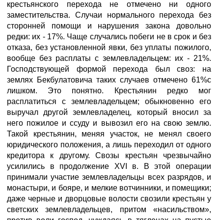
крестьянского перехода не отмечено ни одного
заместительства. Случаи нормального перехода без
сторонней помощи и нарушения закона довольно
редки: их - 17%. Чаще случались побеги не в срок и без
отказа, без установленной явки, без уплаты пожилого,
вообще без расплаты с землевладельцем: их - 21%.
Господствующей формой перехода был своз: на
землях Бекбулатовича таких случаев отмечено 61%с
лишком. Это понятно. Крестьянин редко мог
расплатиться с землевладельцем; обыкновенно его
выручал другой землевладелец, который вносил за
него пожилое и ссуду и вывозил его на свою землю.
Такой крестьянин, меняя участок, не менял своего
юридического положения, а лишь переходил от одного
кредитора к другому. Свозы крестьян чрезвычайно
усилились в продолжение XVI в. В этой операции
принимали участие землевладельцы всех разрядов, и
монастыри, и бояре, и мелкие вотчинники, и помещики;
даже черные и дворцовые волости свозили крестьян у
светских землевладельцев, притом «насильством»,