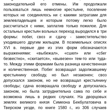
законодательной его отмены. Им продолжали
пользоваться лишь немногие крестьяне, поселение
которых не соединялось ни с какими затратами для
землевладельцев и которым потому легко было
рассчитаться с ними, заплатив только пожилое. Для
остальных крестьян вольных переход выродился в три
формы: побег, своз и сдачу - заместительство
уходившего другим жильцом. В поземельных описях
XVI в. первые две из этих форм обозначаются
выражениями: «выбежал», «сшел» или «сбег
безвестно», «скитается», «вывезен» тем-то или туда-
то. Между этими формами была разница качественная
и количественная. Побег возвращал задолжавшему
крестьянину свободу, но был незаконен; своз
допускался законом, но не возвращал крестьянину
свободы; сдача возвращала свободу и допускалась
законом, но была затруднительна сама по себе и
возможна лишь в редких случаях. На дворцовых
землях великого князя Симеона Бекбулатовича в
Тверском уезде, по книге 1580 г., из 306 случаев