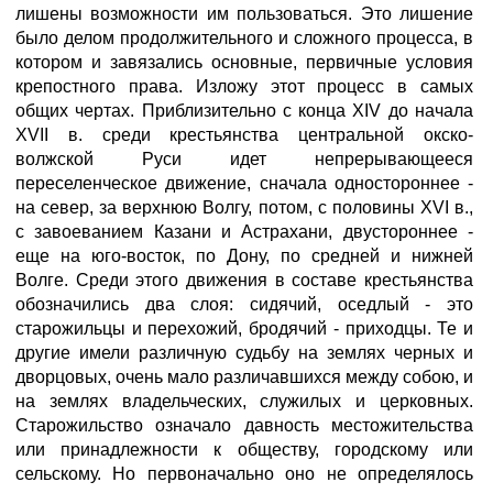
лишены возможности им пользоваться. Это лишение
было делом продолжительного и сложного процесса, в
котором и завязались основные, первичные условия
крепостного права. Изложу этот процесс в самых
общих чертах. Приблизительно с конца XIV до начала
XVII в. среди крестьянства центральной окско-
волжской Руси идет непрерывающееся
переселенческое движение, сначала одностороннее -
на север, за верхнюю Волгу, потом, с половины XVI в.,
с завоеванием Казани и Астрахани, двустороннее -
еще на юго-восток, по Дону, по средней и нижней
Волге. Среди этого движения в составе крестьянства
обозначились два слоя: сидячий, оседлый - это
старожильцы и перехожий, бродячий - приходцы. Те и
другие имели различную судьбу на землях черных и
дворцовых, очень мало различавшихся между собою, и
на землях владельческих, служилых и церковных.
Старожильство означало давность местожительства
или принадлежности к обществу, городскому или
сельскому. Но первоначально оно не определялось