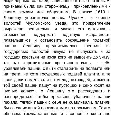
люди черных волостей, записанные в тягло по книгам,
признаны были, как старожильцы, прикрепленными к
своим землям или обществам. В наказе 1610 г.
Левшину, управителю посада Чухломы и черных
волостей Чухломского уезда, это прикрепление
выражено решительно и указан его источник -
стремление поддержать податную исправность
плательщиков и остановить сокращение податной
пашни. Левшину предписывалось крестьян из
государевых волостей никуда не выпускать и за
государя крестьян ни из-за кого не вывозить до указу;
так как «прожиточные крестьяне-горланы с себя
убавливали пашни, с выти стали жить на полвыти или
на трети, не хотя государевых податей платити, а те
свои доли наметывали на молодших людей, а вместо
той своей пашни пашут на пустошах и сено косят на
пустых долях», то Левшину это расследовать и
распорядиться, чтобы крестьяне убавочные пашни
пахали, тяглой пашни с себя не сбавливали, платили
бы со своих вытей по животам и по промыслам. Таким
образом, государственные и дворцовые крестьяне