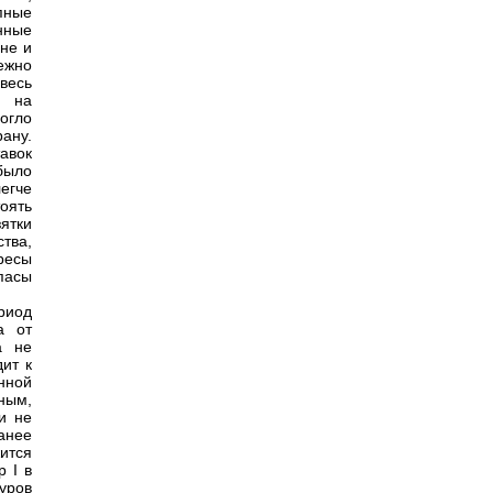
пные
нные
зне и
ежно
весь
ь на
огло
ану.
авок
было
егче
оять
ятки
тва,
ресы
пасы
риод
а от
а не
ит к
ённой
ным,
и не
ранее
ится
р I в
уров