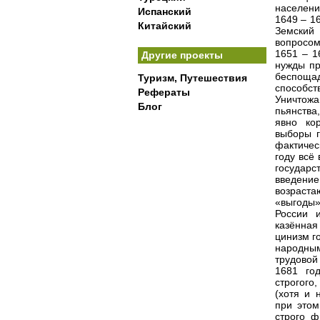
населени
Испанский
1649 – 1
Китайский
Земский 
вопросом
1651 – 1
Другие проекты
нужды пр
беспоща
Туризм, Путешествия
способс
Рефераты
Уничтожа
Блог
пьянства
явно ко
выборы г
фактичес
году всё
государс
введение
возраст
«выгоды»
России 
казённая
цинизм г
народны
трудовой
1681 год
строгого
(хотя и 
при этом
строго ф