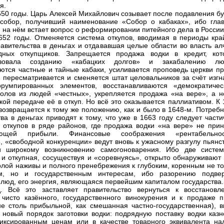
я.
650 годы. Царь Алексей Михайлович созывает после подавления бу
собор, получивший наименование «Собор о кабаках», ибо гла
 на нём встает вопрос о реформировании питейного дела в России
652 годы. Отменяется система откупов, вводимая в периоды кра
авительства в деньгах и отдававшая целые области во власть ал
дных откупщиков. Запрещается продажа водки в кредит, кот
твовала созданию «кабацких долгов» и закабалению лю
ются частные и тайные кабаки, усиливается проповедь церкви пр
, пересматривается и сменяется штат целовальников за счёт изгн
ррумпированных элементов, восстанавливаются «демократичес
олов из людей «честных», укрепляется продажа «на вере», а н
кой передаче её в откуп. Но всё это оказывается паллиативом. К
 возвращается к тому же положению, как и было в 1648-м. Потреб
тва в деньгах приводят к тому, что уже в 1663 году следует част
 откупов в ряде районов, где продажа водки «на вере» не прин
ающей прибыли. Финансовые соображения «рентабельнос
, «свободной конкуренции» ведут вновь к ужасному разгулу пьянс
и широкому возникновению самогоноварения. Ибо две систе
 и откупная, сосуществуя и «соревнуясь», открыто обнаруживают 
олой наживы и полного пренебрежения к глубоким, коренным не то
м, но и государственным интересам, ибо разорению подвер
 люд, его энергия, являющаяся первейшим капиталом государства.
. Всё это заставляет правительство вернуться к восстановл
, чисто казённого, государственного винокурения и к продаже п
не столь прибыльной, как смешанная частно-государственная), в
 новый порядок заготовки водки: подрядную поставку водки казн
иксированным ценам или в качестве товарного эквивалента нал