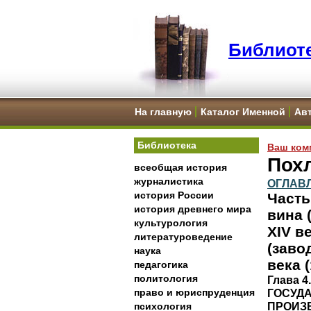
Библиоте
На главную
Каталог Именной
Ав
Библиотека
Ваш ком
Похл
всеобщая история
журналистика
ОГЛАВ
история России
Часть
история древнего мира
вина 
культурология
XIV в
литературоведение
(заво
наука
века (
педагогика
политология
Глава 
право и юриспруденция
ГОСУД
ПРОИЗВ
психология