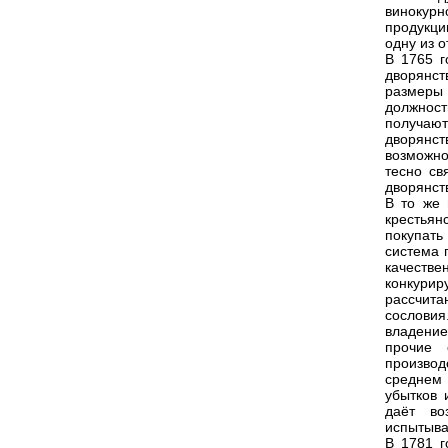
винокурн
продукци
одну из 
В 1765 г
дворянст
размеры 
должност
получаю
дворянст
возможно
тесно св
дворянст
В то же 
крестья
покупать
система 
качестве
конкурир
рассчита
сословия
владение
прочие 
производ
среднем 
убытков 
даёт во
испытыва
В 1781 г