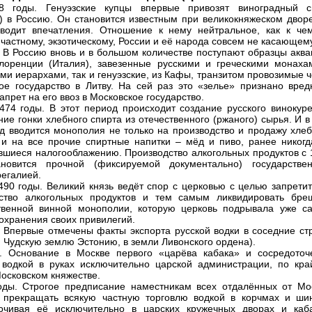
98 годы. Генуэзские купцы впервые привозят виноградный с
у) в Россию. Он становится известным при великокняжеском дворе
водит впечатления. Отношение к нему нейтральное, как к чем
 частному, экзотическому, России и её народа совсем не касающем
. В Россию вновь и в большом количестве поступают образцы аква
лоренции (Италия), завезенные русскими и греческими монаха
ми иерархами, так и генуэзские, из Кафы, транзитом провозимые 
ое государство в Литву. На сей раз это «зелье» признано вред
апрет на его ввоз в Московское государство.
474 годы. В этот период происходит создание русского винокуре
ние гонки хлебного спирта из отечественного (ржаного) сырья. И в
д вводится монополия не только на производство и продажу хлеб
 и на все прочие спиртные напитки – мёд и пиво, ранее никогд
вшиеся налогооблажению. Производство алкогольных продуктов с 
ановится прочной (фиксируемой документально) государствен
регалией.
490 годы. Великий князь ведёт спор с церковью с целью запретит
дство алкогольных продуктов и тем самым ликвидировать бре
твенной винной монополии, которую церковь подрывала уже с
охранения своих привилегий.
. Впервые отмечены факты экспорта русской водки в соседние ст
 Чудскую землю Эстонию, в земли Ливонского ордена).
. Основание в Москве первого «царёва кабака» и сосредоточ
 водкой в руках исключительно царской администрации, по кра
Московском княжестве.
оды. Строгое предписание наместникам всех отдалённых от Мо
 прекращать всякую частную торговлю водкой в корчмах и шин
очивая её исключительно в царских кружечных дворах и каба