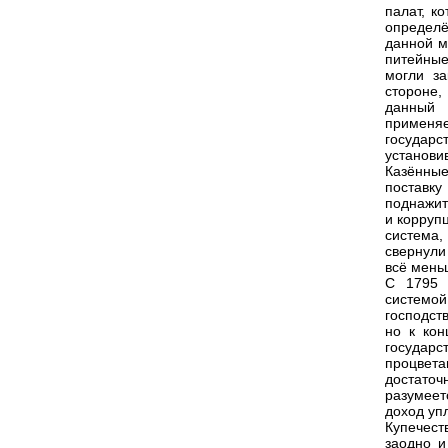
палат, к
определё
данной м
питейные
могли за
стороне
данный 
применя
государс
установи
Казённые
поставку
поднажит
и корруп
система,
свернули
всё мень
С 1795 г
системо
господст
но к кон
государ
процвета
достаточ
разумеет
доход уп
Купечест
заодно и