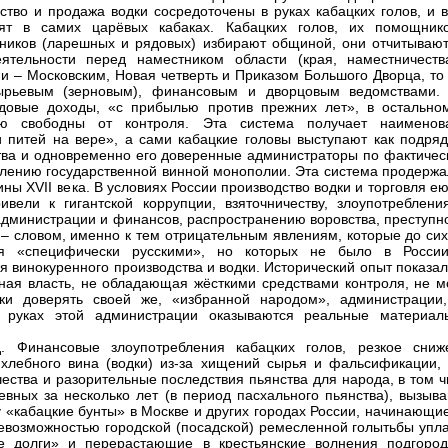
ство и продажа водки сосредоточены в руках кабацких голов, и в
дят в самих царёвых кабаках. Кабацких голов, их помощник
ников (ларешных и рядовых) избирают общиной, они отчитывают
ятельности перед наместником области (края, наместничеств
и – Московским, Новая четверть и Приказом Большого Дворца, то 
ырьевым (зерновым), финансовым и дворцовым ведомствами.
довые доходы, «с прибылью против прежних лет», в остально
ью свободны от контроля. Эта система получает наименов
 питей на вере», а сами кабацкие головы выступают как подряд
тва и одновременно его доверенные администраторы по фактичес
лению государственной винной монополии. Эта система продержа
ины XVII века. В условиях России производство водки и торговля е
ивели к гигантской коррупции, взяточничеству, злоупотреблени
администрации и финансов, распространению воровства, преступно
 – словом, именно к тем отрицательным явлениям, которые до сих
ся «специфически русскими», но которых не было в Росси
я винокуренного производства и водки. Исторический опыт показал
ная власть, не обладающая жёсткими средствами контроля, не м
ки доверять своей же, «избранной народом», администрации,
в руках этой администрации оказываются реальные материал
д. Финансовые злоупотребления кабацких голов, резкое сниж
 хлебного вина (водки) из-за хищений сырья и фальсификации, 
чества и разорительные последствия пьянства для народа, в том 
евных за несколько лет (в период пасхального пьянства), вызыва
у «кабацкие бунты» в Москве и других городах России, начинающи
невозможностью городской (посадской) ремесленной голытьбы упла
е долги» и перерастающие в крестьянские волнения подгород