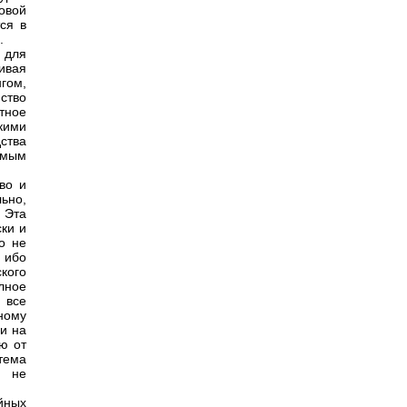
овой
ся в
.
 для
ивая
гом,
ство
тное
кими
ства
амым
во и
ьно,
 Эта
ски и
о не
 ибо
кого
лное
 все
ному
ии на
ю от
тема
, не
йных