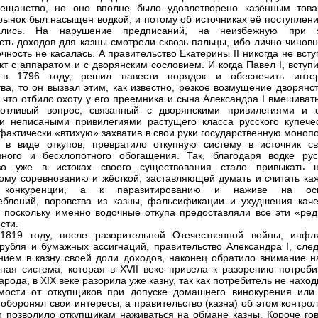
мещанство, но оно вполне было удовлетворено казённым това
рынок был насыщен водкой, и потому об источниках её поступлени
ались. На нарушение предписаний, на неизбежную при 
сть доходов для казны смотрели сквозь пальцы, ибо лично чиновн
очность не касалась. А правительство Екатерины II никогда не вст
кт с аппаратом и с дворянским сословием. И когда Павел I, вступ
 в 1796 году, решил навести порядок и обеспечить инте
тва, то он вызвал этим, как известно, резкое возмущение дворянс
, что отбило охоту у его преемника и сына Александра I вмешиват
котливый вопрос, связанный с дворянскими привилегиями и 
 неписаными привилегиями растущего класса русского купечес
 фактически «втихую» захватив в свои руки государственную моно
 в виде откупов, превратило откупную систему в источник св
ного и бесхлопотного обогащения. Так, благодаря водке рус
тво уже в истоках своего существования стало привыкать 
ому соревнованию и жёсткой, заставляющей думать и считать ка
у конкуренции, а к паразитированию и наживе на ос
еблений, воровства из казны, фальсификации и ухудшения каче
, поскольку именно водочные откупа предоставляли все эти «ред
сти.
1819 году, после разорительной Отечественной войны, инфл
 рубля и бумажных ассигнаций, правительство Александра I, след
нием в казну своей доли доходов, наконец обратило внимание на
пная система, которая в XVII веке привела к разорению потреби
арода, в XIX веке разорила уже казну, так как потребитель не нахо
мости от откупщиков при допуске домашнего винокурения или
 оборонял свои интересы, а правительство (казна) об этом контро
и позволило откупщикам наживаться на обмане казны. Короче гов