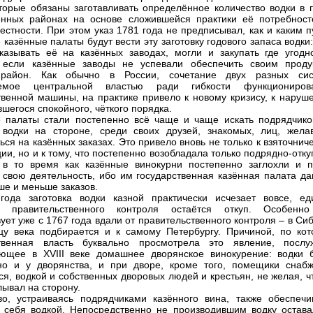
оторые обязаны заготавливать определённое количество водки в г
нных районах на основе сложившейся практики её потребност
естности. При этом указ 1781 года не предписывал, как и каким 
 казённые палаты будут вести эту заготовку годового запаса водки
казывать её на казённых заводах, могли и закупать где угодн
, если казённые заводы не успевали обеспечить своим проду
район. Как обычно в России, сочетание двух разных сис
емое центральной властью ради гибкости функциониров
твенной машины, на практике привело к новому кризису, к наруш
вшегося спокойного, чёткого порядка.
 палаты стали постепенно всё чаще и чаще искать подрядчико
 водки на стороне, среди своих друзей, знакомых, лиц, жела
ься на казённых заказах. Это привело вновь не только к взяточнич
ции, но и к тому, что постепенно возобладала только подрядно-отк
 в то время как казённые винокурни постепенно заглохли и п
 свою деятельность, ибо им государственная казённая палата да
ше и меньше заказов.
ода заготовка водки казной практически исчезает вовсе, ед
й правительственного контроля остаётся откуп. Особенн
вует уже с 1767 года вдали от правительственного контроля – в Си
цу века подбирается и к самому Петербургу. Причиной, по кот
ственная власть буквально просмотрела это явление, послу
ющее в XVIII веке домашнее дворянское винокурение: водки 
но и у дворянства, и при дворе, кроме того, помещики снабж
ся, водкой и собственных дворовых людей и крестьян, не желая, 
лывал на сторону.
во, устраиваясь подрядчиками казённого вина, также обеспечи
 себя водкой. Непосредственно не производившим водку остава