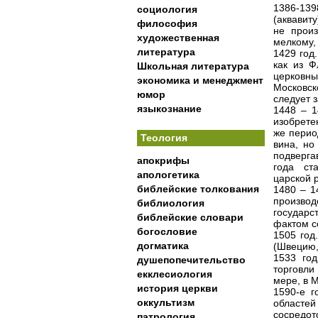
1386-13
социология
(аквавит
философия
не произ
художественная
мелкому,
литература
1429 год
как из Ф
Школьная литература
церковны
экономика и менеджмент
Московск
юмор
следует з
языкознание
1448 – 1
изобрете
же перио
Теология
вина, но
подверга
апокрифы
года ст
апологетика
царской 
библейские толкования
1480 – 1
произво
библиология
государс
библейские словари
фактом с
богословие
1505 год
догматика
(Швецию,
1533 год
душепопечительство
торговли
екклесиология
мере, в 
история церкви
1590-е г
оккультизм
областей
сосредот
патрология