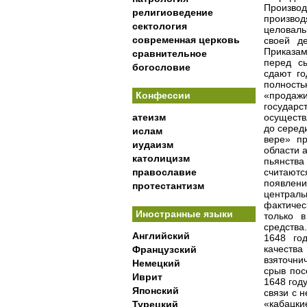
Производ
религиоведение
произво
сектология
целоваль
современная церковь
своей де
Приказам
сравнительное
перед с
богословие
сдают го
полност
Конфессии
«продажи
государс
атеизм
осуществ
до серед
ислам
вере» пр
иудаизм
области 
католицизм
пьянства
православие
считают
появлени
протестантизм
централь
фактичес
Иностранные языки
только 
средства.
Английский
1648 го
качества
Французский
взяточни
Немецкий
срыв пос
Иврит
1648 год
Японский
связи с 
«кабацки
Турецкий