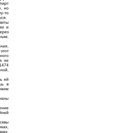
пирт
, но
у-то
уся.
виты
ми и
через
ным;
ния,
 этот
ного
а не
1474
ной,
ь ей
шь в
амим
раны
ение
йней
сквы
ках,
ках.