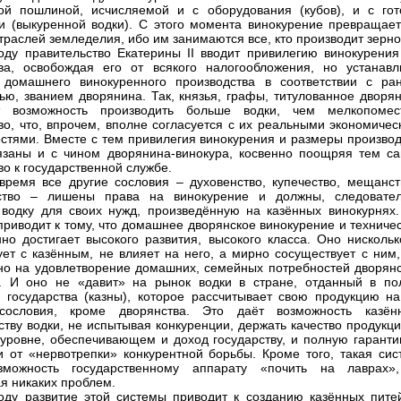
ой пошлиной, исчисляемой и с оборудования (кубов), и с гот
и (выкуренной водки). С этого момента винокурение превращает
отраслей земледелия, ибо им занимаются все, кто производит зерно
оду правительство Екатерины II вводит привилегию винокурения
ва, освобождая его от всякого налогообложения, но устанавл
домашнего винокуренного производства в соответствии с ран
ью, званием дворянина. Так, князья, графы, титулованное дворян
т возможность производить больше водки, чем мелкопомес
во, что, впрочем, вполне согласуется с их реальными экономичес
стями. Вместе с тем привилегия винокурения и размеры производ
язаны и с чином дворянина-винокура, косвенно поощряя тем с
во к государственной службе.
время все другие сословия – духовенство, купечество, мещанст
нство – лишены права на винокурение и должны, следовател
 водку для своих нужд, произведённую на казённых винокурнях.
приводит к тому, что домашнее дворянское винокурение и техниче
нно достигает высокого развития, высокого класса. Оно нискольк
ует с казённым, не влияет на него, а мирно сосуществует с ним,
но на удовлетворение домашних, семейных потребностей дворянс
. И оно не «давит» на рынок водки в стране, отданный в по
 государства (казны), которое рассчитывает свою продукцию на
сословия, кроме дворянства. Это даёт возможность казён
ству водки, не испытывая конкуренции, держать качество продукц
уровне, обеспечивающем и доход государству, и полную гаранти
и от «нервотрепки» конкурентной борьбы. Кроме того, такая сис
зможность государственному аппарату «почить на лаврах»
я никаких проблем.
оду развитие этой системы приводит к созданию казённых пите