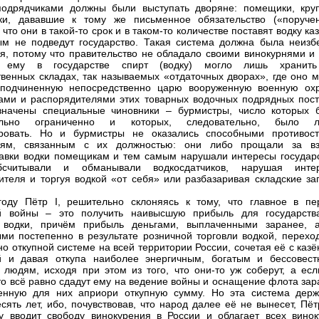
подрядчиками должны были выступать дворяне: помещики, кру
ики, дававшие к тому же письменное обязательство («поруче
 что они в такой-то срок и в таком-то количестве поставят водку ка
м не подведут государство. Такая система должна была неизб
я, потому что правительство не обладало своими винокурнями и 
 ему в государстве спирт (водку) могло лишь хранит
твенных складах, так называемых «отдаточных дворах», где оно м
 подчиненную непосредственно царю вооруженную военную охр
ми и распорядителями этих товарных водочных подрядных пост
значены специальные чиновники – бурмистры, число которых 
ельно ограниченно и которых, следовательно, было л
ировать. Но и бурмистры не оказались способными противост
иям, связанным с их должностью: они либо прощали за вз
авки водки помещикам и тем самым нарушали интересы государс
считывали и обманывали водкосдатчиков, нарушая инте
ителя и торгуя водкой «от себя» или разбазаривая складские за
оду Пётр I, решительно склоняясь к тому, что главное в пе
й войны – это получить наивысшую прибыль для государств
 водки, причём прибыль деньгами, выплаченными заранее, 
ми постепенно в результате розничной торговли водкой, переход
но откупной системе на всей территории России, сочетая её с каз
й и давая откупа наиболее энергичным, богатым и бессовест
 людям, исходя при этом из того, что они-то уж соберут, а есл
 то всё равно сдадут ему на ведение войны и оснащение флота за
енную для них априори откупную сумму. Но эта система держ
есять лет, ибо, почувствовав, что народ далее её не вынесет, Пёт
у вводит свободу винокурения в России и облагает всех винок