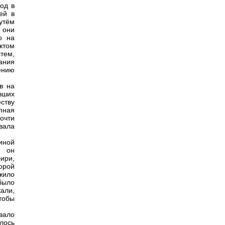
од в
ей в
путём
: они
о на
ктом
тем,
ания
ению
в на
вших
еству
упная
очти
вала
иной
о он
бири,
орой
жило
было
али,
чтобы
вало
лось