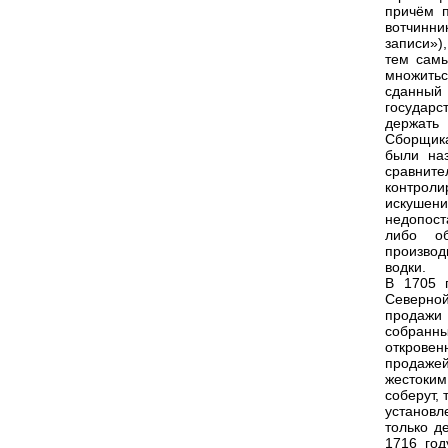
причём 
вотчинн
записи»),
тем самы
множитьс
сданный
государс
держать
Сборщика
были на
сравнит
контрол
искушен
недопост
либо об
производ
водки.
В 1705 г
Северно
продажи
собранны
откровен
продаже
жестоким
соберут,
установл
только д
1716 год