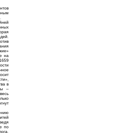
нтов
вным
.
йней
чных
орая
дей.
отив
ания
кие»
е на
 1659
ности
ичное
осит
ти»,
тва в
мы –
весь
лько
гнут
ению
итей
ведя
е по
ога,