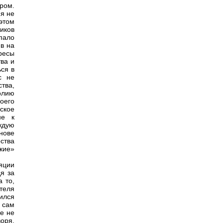
ром.
я не
этом
иков
упало
ив на
ресы
тва и
ься в
с не
тва,
полию
оего
ское
не к
ждую
нове
ства
кие»
яции
я за
 то,
теля
дился
 сам
ле не
оря,