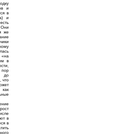
одку
ов и
ся в
а) и
есть
 Они
м же
ание
чики
кому
лась
ю «на
ям в
сти,
 пор
и до
, что
ожет
 как
ьные
ение
рост
числе
ют в
еся в
тить
ного