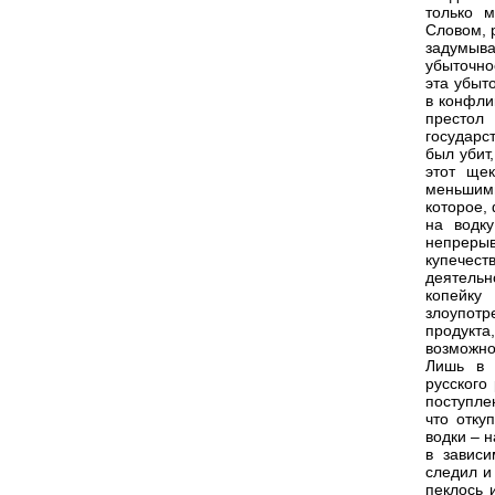
только 
Словом, 
задумыв
убыточно
эта убыт
в конфли
престол
государс
был убит
этот ще
меньшими
которое,
на водку
непрерыв
купечес
деятельн
копейк
злоупотр
продукта
возможно
Лишь в 
русского
поступле
что отку
водки – н
в зависи
следил и
пеклось 