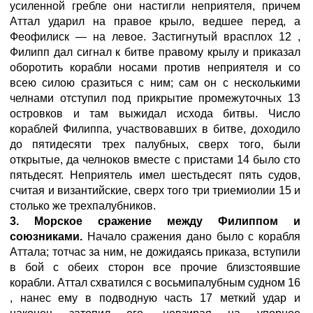
усиленной гребле они настигли неприятеля, причем
Аттал ударил на правое крыло, ведшее перед, а
Феофилиск — на левое. Застигнутый врасплох 12 ,
Филипп дал сигнал к битве правому крылу и приказал
оборотить корабли носами против неприятеля и со
всею силою сразиться с ним; сам он с несколькими
челнами отступил под прикрытие промежуточных 13
островков и там выжидал исхода битвы. Число
кораблей Филиппа, участвовавших в битве, доходило
до пятидесяти трех палубных, сверх того, были
открытые, да челноков вместе с пристами 14 было сто
пятьдесят. Неприятель имел шестьдесят пять судов,
считая и византийские, сверх того три триемиолии 15 и
столько же трехпалубников.
3. Морское сражение между Филиппом и
союзниками.
Начало сражения дано было с корабля
Аттала; тотчас за ним, не дожидаясь приказа, вступили
в бой с обеих сторон все прочие близстоявшие
корабли. Аттал схватился с восьмипалубным судном 16
, нанес ему в подводную часть 17 меткий удар и