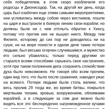
себя победителем, в этом скоро изобличили его
родосцы и Дионисодор. Так, на другой же день, когда
царь был озабочен еще этими самыми мероприятиями,
они условились между собою через вестников, пошли
на царя и выстроили в боевую линию свои корабли; но
должны были ни с чем отплыть обратно к Хиосу,
потому что против них не вышел никто. Между тем
Филипп, которому до сих пор не доводилось ни на
суше, ни на море понести и одном деле такие потери
людьми, был весьма огорчен случившимся, и мужество
его сильно убавилось; только перед другими он
старался всеми способами скрывать свое настроение,
хотя при таком положении дела сохранить спокойствие
духа было невозможно. Не говоря обо всем прочем,
один вид того, что было после сражения, наводил ужас
на всякого. Потери людьми были столь велики, что
весь пролив 29 тогда же, во время битвы, покрылся
мертвыми телами, кровью, вооружением, обломками
кораблей, а в следующие за сим дни можно было
видеть все это беспорядочно нагроможденное кучами