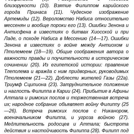
близорукости (10). Взятие Филиппом карийского
города Принаса (11). Чудесное изображение
Артемиды (12). Вероломство Набиса относительно
мессенян и вообще пороки его (13). Ошибки Зенона и
Антисфена в известиях о битвах Хиосской и при
Ладе, о походе Набиса в Мессению (14—17). Ошибки
Зенона в известиях о войне между Антиохом и
Птолемеем (18—19). Общие соображения автора о
важности правды и поучительности в историческом
сочинении (20). Из египетской истории: правление
Тлеполема и вражда с ним придворных, руководимых
Птолемеем (21—22). Доблести жителей Газы (22a).
Триумф Сципиона (23). Затруднительное положение
и наглость Филиппа в Карии (24). Прибытие в Афины
Аттала и римских послов и торжественная встреча
их; народное собрание объявляет войну Филиппу (25
—26). Встреча римских послов с Никанором,
военачальником Филиппа, и угроза войною (27).
Медлительность родосцев и Аттала; быстрота
действия и настойчивость Филиппа (28). Филипп под