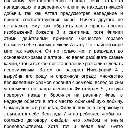
сильному местоположению города легко отражал
нападающих; и в деревнях Филипп не находил никакой
добычи, так как Аттал предусмотрел нападение и
принял соответствующие меры. Ничего другого не
оставалось ему, как обратить свою ярость против
изображений божеств 3 и святилищ, хотя Филипп
этими действиями причинял бесчестие гораздо
большее себе самому, нежели Атталу. По крайней мере
мне так кажется. Он не только жег и разрушал до
основания храмы и алтари, но велел разбивать самые
камни, чтобы всякое восстановление развалин сделать
невозможным. Затем он разорил Никефорий 4 ,
вырубив его рощу и опрокинув ограду, множество
великолепных храмов сровнял с землею, вслед за сим
устремился по направлению к Фиатейрам 5 , оттуда
повернул назад и бросился на равнину Фивы в
надежде обрести в этих местах обильнейшую добычу.
Обманувшись в расчетах, Филипп пошел в Гиеракому 6
, вызвал к себе Зевксида 7 и потребовал, чтобы тот
согласно договору снабдил его хлебом и иным
продовольствием. Хотя тот и делал вид, будто