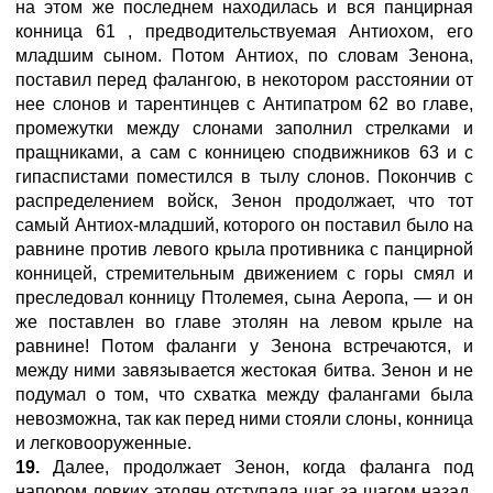
на этом же последнем находилась и вся панцирная
конница 61 , предводительствуемая Антиохом, его
младшим сыном. Потом Антиох, по словам Зенона,
поставил перед фалангою, в некотором расстоянии от
нее слонов и тарентинцев с Антипатром 62 во главе,
промежутки между слонами заполнил стрелками и
пращниками, а сам с конницею сподвижников 63 и с
гипаспистами поместился в тылу слонов. Покончив с
распределением войск, Зенон продолжает, что тот
самый Антиох-младший, которого он поставил было на
равнине против левого крыла противника с панцирной
конницей, стремительным движением с горы смял и
преследовал конницу Птолемея, сына Аеропа, — и он
же поставлен во главе этолян на левом крыле на
равнине! Потом фаланги у Зенона встречаются, и
между ними завязывается жестокая битва. Зенон и не
подумал о том, что схватка между фалангами была
невозможна, так как перед ними стояли слоны, конница
и легковооруженные.
19.
Далее, продолжает Зенон, когда фаланга под
напором ловких этолян отступала шаг за шагом назад,