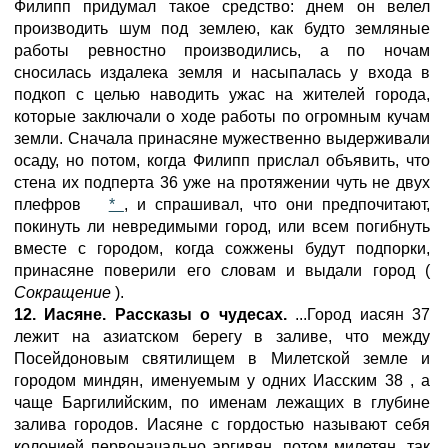
Филипп придумал такое средство: днем он велел
производить шум под землею, как будто земляные
работы ревностно производились, а по ночам
сносилась издалека земля и насыпалась у входа в
подкоп с целью наводить ужас на жителей города,
которые заключали о ходе работы по огромным кучам
земли. Сначала принасяне мужественно выдерживали
осаду, но потом, когда Филипп прислал объявить, что
стена их подперта 36 уже на протяжении чуть не двух
плефров
*
, и спрашивал, что они предпочитают,
покинуть ли невредимыми город, или всем погибнуть
вместе с городом, когда сожжены будут подпорки,
принасяне поверили его словам и выдали город (
Сокращение
).
12. Иасяне. Рассказы о чудесах.
...Город иасян 37
лежит на азиатском берегу в заливе, что между
Посейдоновым святилищем в Милетской земле и
городом миндян, именуемым у одних Иасским 38 , а
чаще Баргилийским, по именам лежащих в глубине
залива городов. Иасяне с гордостью называют себя
колонией первоначально аргивян, потом милетян, так