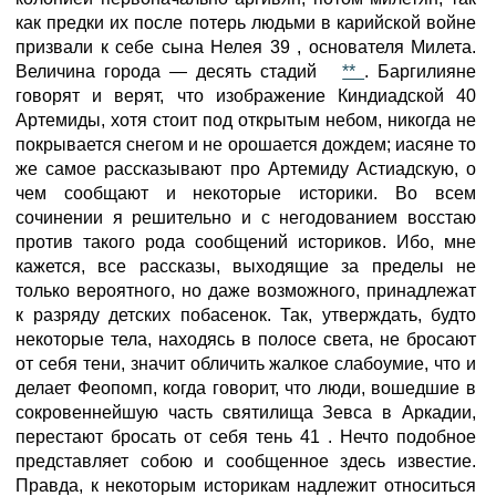
как предки их после потерь людьми в карийской войне
призвали к себе сына Нелея 39 , основателя Милета.
Величина города — десять стадий
**
. Баргилияне
говорят и верят, что изображение Киндиадской 40
Артемиды, хотя стоит под открытым небом, никогда не
покрывается снегом и не орошается дождем; иасяне то
же самое рассказывают про Артемиду Астиадскую, о
чем сообщают и некоторые историки. Во всем
сочинении я решительно и с негодованием восстаю
против такого рода сообщений историков. Ибо, мне
кажется, все рассказы, выходящие за пределы не
только вероятного, но даже возможного, принадлежат
к разряду детских побасенок. Так, утверждать, будто
некоторые тела, находясь в полосе света, не бросают
от себя тени, значит обличить жалкое слабоумие, что и
делает Феопомп, когда говорит, что люди, вошедшие в
сокровеннейшую часть святилища Зевса в Аркадии,
перестают бросать от себя тень 41 . Нечто подобное
представляет собою и сообщенное здесь известие.
Правда, к некоторым историкам надлежит относиться