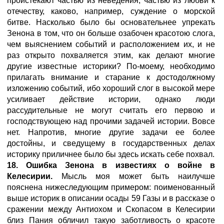
проистекают частью из неведения, частью из любви к
отечеству, каково, например, суждение о морской
битве. Насколько было бы основательнее упрекать
Зенона в том, что он больше озабочен красотою слога,
чем выяснением событий и расположением их, и не
раз открыто похваляется этим, как делают многие
другие известные историки? По-моему, необходимо
прилагать внимание и старание к достодолжному
изложению событий, ибо хороший слог в высокой мере
усиливает действие истории, однако люди
рассудительные не могут считать его первою и
господствующею над прочими задачей истории. Вовсе
нет. Напротив, многие другие задачи ее более
достойны, и сведущему в государственных делах
историку приличнее было бы здесь искать себе похвал.
18. Ошибка Зенона в известиях о войне в
Келесирии.
Мысль моя может быть наилучше
пояснена нижеследующим примером: поименованный
выше историк в описании осады 59 Газы и в рассказе о
сражении между Антиохом и Скопасом в Келесирии
близ Пания обличил такую заботливость о красоте