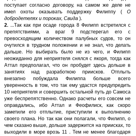
поступает согласно договору, на самом же деле не
имел охоты оказывать поддержку Филиппу (
О
добродетелях и пороках, Свида
).
2.
...Так как при осаде города 8 Филипп встретился с
препятствиями, а враг 9 подстерегал его с
превосходящим количеством палубных судов, то он
очутился в трудном положении и не знал, что делать
дальше. Но выбирать было не из чего, и Филипп
неожиданно для неприятеля снялся с якоря, тогда как
Аттал предполагал, что он пробудет здесь дольше в
занятиях над разработкою приисков. Отплыть
внезапно побуждала Филиппа больше всего
уверенность в том, что так ему удастся предупредить
10 неприятеля и совершить остальной путь до Самоса
уже беспрепятственно. Однако расчеты его совсем не
оправдались, ибо Аттал и Феофилиск, как скоро
заметили его отплытие, приступили к выполнению
своего плана. Но так как они полагали, что Филипп, о
чем сказано выше, дольше задержится на приисках, то
выходили в море врозь 11 . Тем не менее благодаря