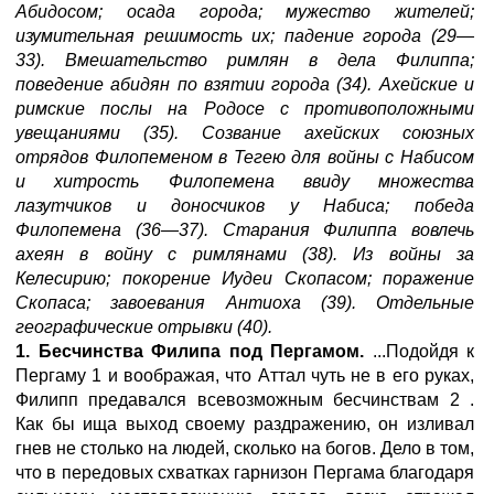
Абидосом; осада города; мужество жителей;
изумительная решимость их;
падение города (29—
33). Вмешательство римлян в дела Филиппа;
поведение абидян по взятии города (34). Ахейские и
римские послы на Родосе с противоположными
увещаниями (35). Созвание ахейских союзных
отрядов Филопеменом в Тегею для войны с Набисом
и хитрость Филопемена ввиду множества
лазутчиков и доносчиков у Набиса; победа
Филопемена (36—37). Старания Филиппа вовлечь
ахеян в войну с римлянами (38). Из войны за
Келесирию; покорение Иудеи Скопасом; поражение
Скопаса; завоевания Антиоха (39). Отдельные
географические отрывки (40).
1. Бесчинства Филипа под Пергамом.
...Подойдя к
Пергаму 1 и воображая, что Аттал чуть не в его руках,
Филипп предавался всевозможным бесчинствам 2 .
Как бы ища выход своему раздражению, он изливал
гнев не столько на людей, сколько на богов. Дело в том,
что в передовых схватках гарнизон Пергама благодаря