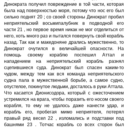
Динократа получил повреждение в той части, которая
была над поверхностью моря, потому что нос его был
сильно поднят 20 ; со своей стороны Динократ пробил
неприятельский восьмипалубник в подводной его
части 21 , но первое время никак не мог отделиться от
него, хоть много раз и пытался повернуть свой корабль
назад. Так как и македоняне дрались мужественно, то
Динократ очутился в величайшей опасности. На
помощь своему кораблю поспешил Аттал и
нападением на неприятельский корабль разнял
сцепившиеся суда. Динократ был спасен каким-то
чудом, между тем как вся команда неприятельского
судна пала в мужественной борьбе, а самое судно,
опустелое, покинутое людьми, досталось в руки Аттала.
Что касается Дионисодора, который с ожесточением
устремился на врага, чтобы поразить его носом своего
корабля, то ему не удалось даже нанести удар, и
корабль его, пробегая мимо неприятеля, потерял
правый ряд весел 22 , изломались и подставки под
башнями 23 . Тотчас корабль со всех сторон был