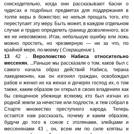
снисходительно, когда они рассказывают басни о
чудесах и подобных предметах для поддержания в
толпе веры в божество; но нельзя прощать того, кто
переступает эту меру. Быть может, в каждом отдельном
случае и трудно определить границу дозволенного, все
же не невозможно. Итак, небольшую ошибку или ложь
можно простить, но чрезмерную — ни за что, по
крайней мере, по-моему (
Сокращение
).
13
42
. Вероломство Набиса относительно
мессенян.
...Раньше мы рассказали о том, каков был с
самого начала образ действий Набиса, тирана
лакедемонян, как он изгонял граждан, освобождал
рабов и женил их на женах и дочерях господ их, о том
также, каким образом он открыл в своих владениях как
бы священное убежище всякому, кто был изгнан из
родной земли за нечестие или подлости, и тем собрал в
Спарте множество преступного народа. Теперь
остается нам рассказать, почему и каким образом,
будучи до того в союзе с этолянами, элейцами и
мессенянами 43 , он, всем им по силе клятвы и