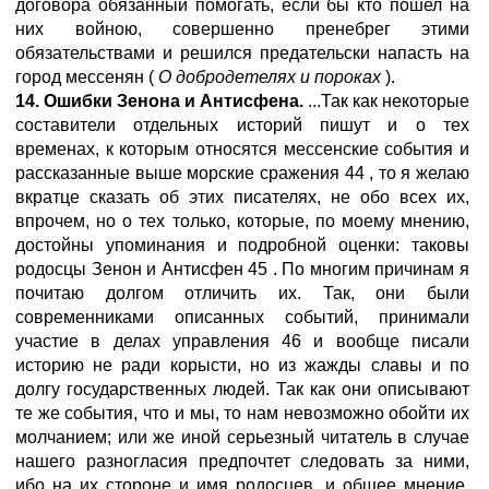
договора обязанный помогать, если бы кто пошел на
них войною, совершенно пренебрег этими
обязательствами и решился предательски напасть на
город мессенян (
О добродетелях и пороках
).
14. Ошибки Зенона и Антисфена.
...Так как некоторые
составители отдельных историй пишут и о тех
временах, к которым относятся мессенские события и
рассказанные выше морские сражения 44 , то я желаю
вкратце сказать об этих писателях, не обо всех их,
впрочем, но о тех только, которые, по моему мнению,
достойны упоминания и подробной оценки: таковы
родосцы Зенон и Антисфен 45 . По многим причинам я
почитаю долгом отличить их. Так, они были
современниками описанных событий, принимали
участие в делах управления 46 и вообще писали
историю не ради корысти, но из жажды славы и по
долгу государственных людей. Так как они описывают
те же события, что и мы, то нам невозможно обойти их
молчанием; или же иной серьезный читатель в случае
нашего разногласия предпочтет следовать за ними,
ибо на их стороне и имя родосцев, и общее мнение,