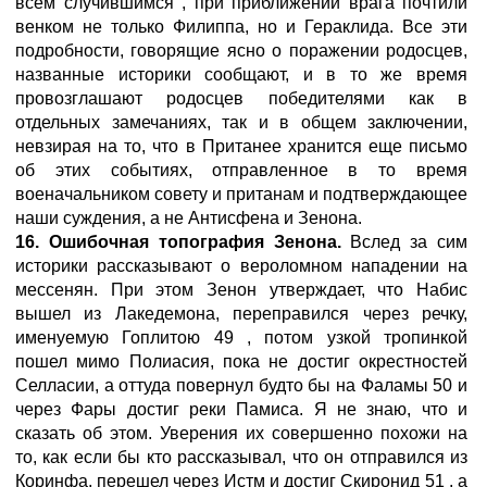
всем случившимся , при приближении врага почтили
венком не только Филиппа, но и Гераклида. Все эти
подробности, говорящие ясно о поражении родосцев,
названные историки сообщают, и в то же время
провозглашают родосцев победителями как в
отдельных замечаниях, так и в общем заключении,
невзирая на то, что в Пританее хранится еще письмо
об этих событиях, отправленное в то время
военачальником совету и пританам и подтверждающее
наши суждения, а не Антисфена и Зенона.
16. Ошибочная топография Зенона.
Вслед за сим
историки рассказывают о вероломном нападении на
мессенян. При этом Зенон утверждает, что Набис
вышел из Лакедемона, переправился через речку,
именуемую Гоплитою 49 , потом узкой тропинкой
пошел мимо Полиасия, пока не достиг окрестностей
Селласии, а оттуда повернул будто бы на Фаламы 50 и
через Фары достиг реки Памиса. Я не знаю, что и
сказать об этом. Уверения их совершенно похожи на
то, как если бы кто рассказывал, что он отправился из
Коринфа, перешел через Истм и достиг Скиронид 51 , а