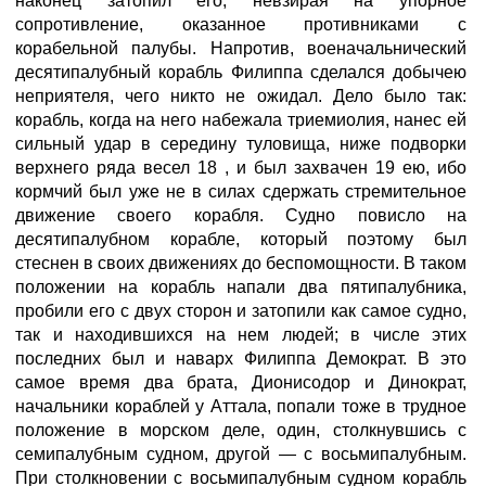
наконец затопил его, невзирая на упорное
сопротивление, оказанное противниками с
корабельной палубы. Напротив, военачальнический
десятипалубный корабль Филиппа сделался добычею
неприятеля, чего никто не ожидал. Дело было так:
корабль, когда на него набежала триемиолия, нанес ей
сильный удар в середину туловища, ниже подворки
верхнего ряда весел 18 , и был захвачен 19 ею, ибо
кормчий был уже не в силах сдержать стремительное
движение своего корабля. Судно повисло на
десятипалубном корабле, который поэтому был
стеснен в своих движениях до беспомощности. В таком
положении на корабль напали два пятипалубника,
пробили его с двух сторон и затопили как самое судно,
так и находившихся на нем людей; в числе этих
последних был и наварх Филиппа Демократ. В это
самое время два брата, Дионисодор и Динократ,
начальники кораблей у Аттала, попали тоже в трудное
положение в морском деле, один, столкнувшись с
семипалубным судном, другой — с восьмипалубным.
При столкновении с восьмипалубным судном корабль