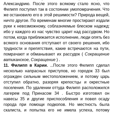
Александрию. После этого всякому стало ясно, что
Филипп поступил так в состоянии умопомрачения. Что
же остановило его в этой решимости? Природа вещей,
ничто другое. По временам многие простирают издали
руки к невозможному, соблазняемые блеском надежд:
ибо у каждого из нас чувство царит над рассудком. Но
потом, когда приближается исполнение, люди опять без
всякого основания отступают от своего решения, ибо
трудности и препятствия, какие встречаются на пути,
помрачают и обманывают их рассудок (
Сокращение
ватиканское, Сокращение
) .
11. Филипп в Карии.
...После этого Филипп сделал
несколько напрасных приступов, но городок 33 был
огражден сильным местоположением, и потому царь
отступил обратно, разоряя крепостцы и окрестные
поселения. По удалении оттуда Филипп расположился
лагерем под Принасом 34 . Быстро изготовил он
навесы 35 и другие приспособления и повел осаду
города при помощи подкопов. Но местность была
скалиста, и попытка его не имела успеха, потому