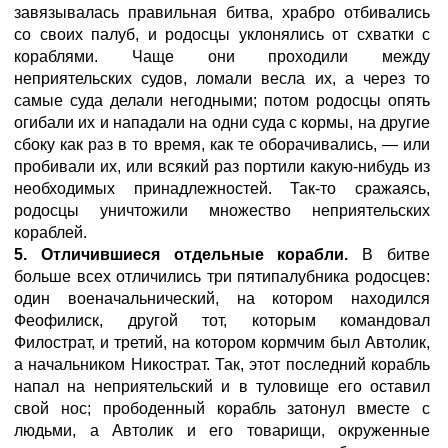
завязывалась правильная битва, храбро отбивались
со своих палуб, и родосцы уклонялись от схватки с
кораблями. Чаще они проходили между
неприятельских судов, ломали весла их, а через то
самые суда делали негодными; потом родосцы опять
огибали их и нападали на одни суда с кормы, на другие
сбоку как раз в то время, как те оборачивались, — или
пробивали их, или всякий раз портили какую-нибудь из
необходимых принадлежностей. Так-то сражаясь,
родосцы уничтожили множество неприятельских
кораблей.
5. Отличившиеся отдельные корабли.
В битве
больше всех отличились три пятипалубника родосцев:
один военачальнический, на котором находился
Феофилиск, другой тот, которым командовал
Филострат, и третий, на котором кормчим был Автолик,
а начальником Никострат. Так, этот последний корабль
напал на неприятельский и в туловище его оставил
свой нос; прободенный корабль затонул вместе с
людьми, а Автолик и его товарищи, окруженные