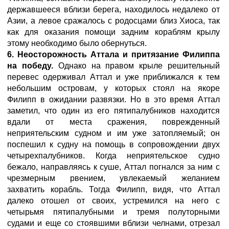
державшееся вблизи берега, находилось недалеко от
Азии, а левое сражалось с родосцами близ Хиоса, так
как для оказания помощи задним кораблям крылу
этому необходимо было обернуться.
6. Неосторожность Аттала и притязание Филиппа
на победу.
Однако на правом крыле решительный
перевес одерживал Аттал и уже приближался к тем
небольшим островам, у которых стоял на якоре
Филипп в ожидании развязки. Но в это время Аттал
заметил, что один из его пятипалубников находится
вдали от места сражения, поврежденный
неприятельским судном и им уже затопляемый; он
поспешил к судну на помощь в сопровождении двух
четырехпалубников. Когда неприятельское судно
бежало, направляясь к суше, Аттал погнался за ним с
чрезмерным рвением, увлекаемый желанием
захватить корабль. Тогда Филипп, видя, что Аттал
далеко отошел от своих, устремился на него с
четырьмя пятипалубными и тремя полуторными
судами и еще со стоявшими вблизи челнами, отрезал