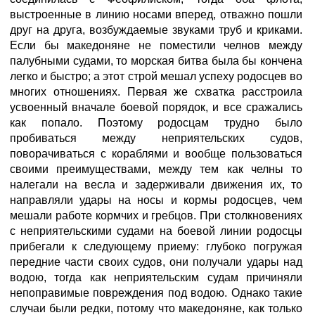
выстроенные в линию носами вперед, отважно пошли
друг на друга, возбуждаемые звуками труб и криками.
Если бы македоняне не поместили челнов между
палубными судами, то морская битва была бы кончена
легко и быстро; а этот строй мешал успеху родосцев во
многих отношениях. Первая же схватка расстроила
усвоенный вначале боевой порядок, и все сражались
как попало. Поэтому родосцам трудно было
пробиваться между неприятельских судов,
поворачиваться с кораблями и вообще пользоваться
своими преимуществами, между тем как челны то
налегали на весла и задерживали движения их, то
направляли удары на носы и кормы родосцев, чем
мешали работе кормчих и гребцов. При столкновениях
с неприятельскими судами на боевой линии родосцы
прибегали к следующему приему: глубоко погружая
передние части своих судов, они получали удары над
водою, тогда как неприятельским судам причиняли
непоправимые повреждения под водою. Однако такие
случаи были редки, потому что македоняне, как только