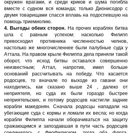
окружен врагами, и среди криков и шума погибла
вместе с судном вся команда; только Дионисодор с
двумя товарищами спасся вплавь на подоспевшую на
помощь триемиолию.
4. Выгоды обеих сторон.
На прочих кораблях битва
шла с равным успехом: насколько Филипп
превосходил противника численностью челнов,
настолько же многочисленнее были палубные суда у
Аттала. На правом крыле Филиппа дела приняли такой
оборот, что исход битвы оставался совершенно
неизвестным; Аттал, напротив, имел больше
оснований рассчитывать на победу. Что касается
родосцев, то вначале по выходе из гавани они
находились, как сказано выше 24 , далеко от
неприятеля, но суда их были гораздо быстрее
неприятельских, и потому родосцев настигли задние
корабли македонян. Сначала родосцы нападали на
убегающие суда с кормы и ломали их весла; но когда
корабли Филиппа начали оборачиваться на защиту
сражающимся и запоздавшая в пути часть родосцев
соединилась с Феофилиском, тогда оба флота,