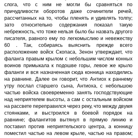
слога, что с ним не могли бы сравняться по
причудливости оборотов даже сочинители речей,
рассчитанных на то, чтобы пленять и удивлять толпу;
зато относительно содержания показал такую
небрежность, что тоже нельзя было бы назвать другого
писателя, равного ему по легкомыслию и невежеству
60 . Так, собираясь выяснить прежде всего
расположение войск Скопаса, Зенон утверждает, что
фаланга правым крылом с небольшим числом конных
воинов примыкала к подошве горы, левое же крыло
фаланги и вся назначенная сюда конница находились
на равнине. Далее он говорит, что Антиох к раннему
утру послал старшего сына, Антиоха, с небольшою
частью войска своевременно занять господствующие
над неприятелем высоты, а сам с остальным войском
на рассвете переправился через реку, что между двумя
стоянками, и выстроился в боевой порядок на
равнине; фалангитов вытянул в прямую линию и
поставил против неприятельского центра, а конницу
поместил частью на левом крыле, частью на правом;