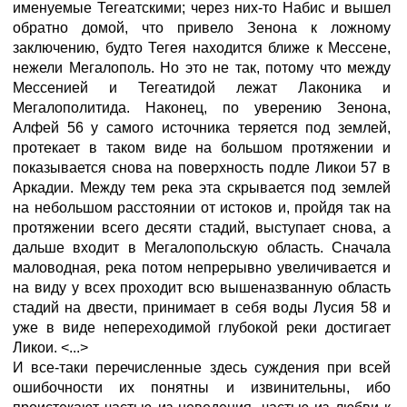
именуемые Тегеатскими; через них-то Набис и вышел
обратно домой, что привело Зенона к ложному
заключению, будто Тегея находится ближе к Мессене,
нежели Мегалополь. Но это не так, потому что между
Мессенией и Тегеатидой лежат Лаконика и
Мегалополитида. Наконец, по уверению Зенона,
Алфей 56 у самого источника теряется под землей,
протекает в таком виде на большом протяжении и
показывается снова на поверхность подле Ликои 57 в
Аркадии. Между тем река эта скрывается под землей
на небольшом расстоянии от истоков и, пройдя так на
протяжении всего десяти стадий, выступает снова, а
дальше входит в Мегалопольскую область. Сначала
маловодная, река потом непрерывно увеличивается и
на виду у всех проходит всю вышеназванную область
стадий на двести, принимает в себя воды Лусия 58 и
уже в виде непереходимой глубокой реки достигает
Ликои. <...>
И все-таки перечисленные здесь суждения при всей
ошибочности их понятны и извинительны, ибо