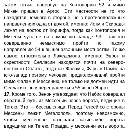
затем тотчас повернул на Контопорию 52 и мимо
Микен пришел в Аргос. Эти местности не то что
находятся немного в стороне, но в противоположных
направлениях одна от другой, именно: Истм и Скирады
лежат на восток от Коринфа, тогда как Контопория и
Микены чуть не на самом юго-западе 53 , так что
совершенно немыслимо пройти по такому
направлению 54 к вышеназванным местностям. То же
самое относительно Лакедемона, именно: Эврот и
окрестности Селласии находятся почти на северо-
восток от Спарты, тогда как Фаламы, Фары и Памис на
юго-запад; поэтому человек, предположивший пройти
мимо Фалам в Мессению, не только не должен идти на
Селласию, но и переправляться 55 через Эврот.
17.
Кроме того, Зенон утверждает, что Набис совершал
обратный путь из Мессении через ворота, ведущие в
Тегею. Это — бессмыслица. Перед Тегеей со стороны
Мессены лежит Мегалополь, поэтому невозможно,
чтобы мессеняне называли какие-либо ворота
ведущими на Тегею. Правда, у мессенян есть ворота,