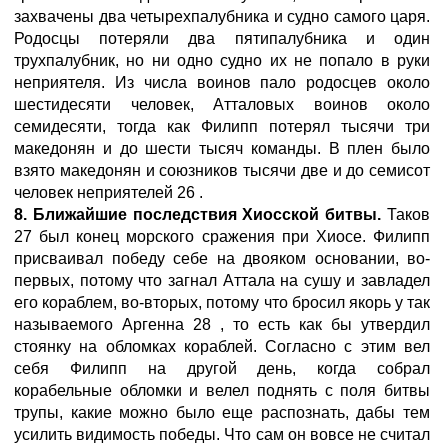
захвачены два четырехпалубника и судно самого царя.
Родосцы потеряли два пятипалубника и один
трухпалубник, но ни одно судно их не попало в руки
неприятеля. Из числа воинов пало родосцев около
шестидесяти человек, Атталовых воинов около
семидесяти, тогда как Филипп потерял тысячи три
македонян и до шести тысяч команды. В плен было
взято македонян и союзников тысячи две и до семисот
человек неприятелей 26 .
8. Ближайшие последствия Хиосской битвы.
Таков
27 был конец морского сражения при Хиосе. Филипп
присваивал победу себе на двояком основании, во-
первых, потому что загнал Аттала на сушу и завладел
его кораблем, во-вторых, потому что бросил якорь у так
называемого Аргенна 28 , то есть как бы утвердил
стоянку на обломках кораблей. Согласно с этим вел
себя Филипп на другой день, когда собрал
корабельные обломки и велел поднять с поля битвы
трупы, какие можно было еще распознать, дабы тем
усилить видимость победы. Что сам он вовсе не считал