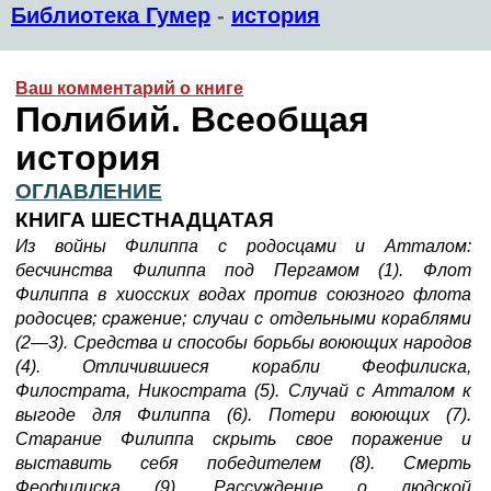
Библиотека Гумер
-
история
Ваш комментарий о книге
Полибий. Всеобщая
история
ОГЛАВЛЕНИЕ
КНИГА ШЕСТНАДЦАТАЯ
Из войны Филиппа с родосцами и Атталом:
бесчинства Филиппа под Пергамом (1). Флот
Филиппа в хиосских водах против союзного флота
родосцев; сражение; случаи с отдельными кораблями
(2—3). Средства и способы борьбы воюющих народов
(4). Отличившиеся корабли Феофилиска,
Филострата, Никострата (5). Случай с Атталом к
выгоде для Филиппа (6). Потери воюющих (7).
Старание Филиппа скрыть свое поражение и
выставить себя победителем (8). Смерть
Феофилиска (9). Рассуждение о людской