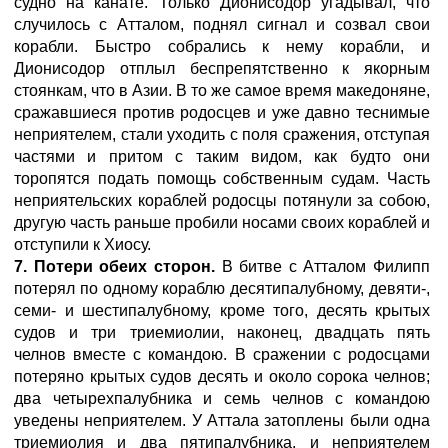
судно на канате. Только Дионисодор угадывал, что
случилось с Атталом, поднял сигнал и созвал свои
корабли. Быстро собрались к нему корабли, и
Дионисодор отплыл беспрепятственно к якорным
стоянкам, что в Азии. В то же самое время македоняне,
сражавшиеся против родосцев и уже давно теснимые
неприятелем, стали уходить с поля сражения, отступая
частями и притом с таким видом, как будто они
торопятся подать помощь собственным судам. Часть
неприятельских кораблей родосцы потянули за собою,
другую часть раньше пробили носами своих кораблей и
отступили к Хиосу.
7. Потери обеих сторон.
В битве с Атталом Филипп
потерял по одному кораблю десятипалубному, девяти-,
семи- и шестипалубному, кроме того, десять крытых
судов и три триемиолии, наконец, двадцать пять
челнов вместе с командою. В сражении с родосцами
потеряно крытых судов десять и около сорока челнов;
два четырехпалубника и семь челнов с командою
уведены неприятелем. У Аттала затоплены были одна
триемиолия и два пятипалубника, и неприятелем