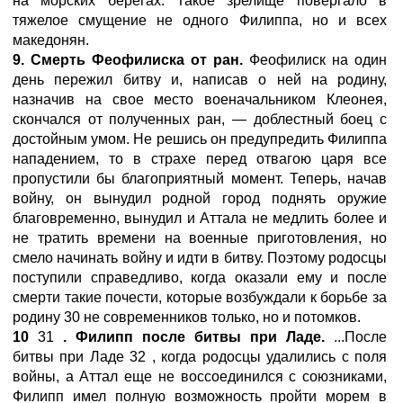
на морских берегах. Такое зрелище повергало в
тяжелое смущение не одного Филиппа, но и всех
македонян.
9. Смерть Феофилиска от ран.
Феофилиск на один
день пережил битву и, написав о ней на родину,
назначив на свое место военачальником Клеонея,
скончался от полученных ран, — доблестный боец с
достойным умом. Не решись он предупредить Филиппа
нападением, то в страхе перед отвагою царя все
пропустили бы благоприятный момент. Теперь, начав
войну, он вынудил родной город поднять оружие
благовременно, вынудил и Аттала не медлить более и
не тратить времени на военные приготовления, но
смело начинать войну и идти в битву. Поэтому родосцы
поступили справедливо, когда оказали ему и после
смерти такие почести, которые возбуждали к борьбе за
родину 30 не современников только, но и потомков.
10
31
. Филипп после битвы при Ладе.
...После
битвы при Ладе 32 , когда родосцы удалились с поля
войны, а Аттал еще не воссоединился с союзниками,
Филипп имел полную возможность пройти морем в