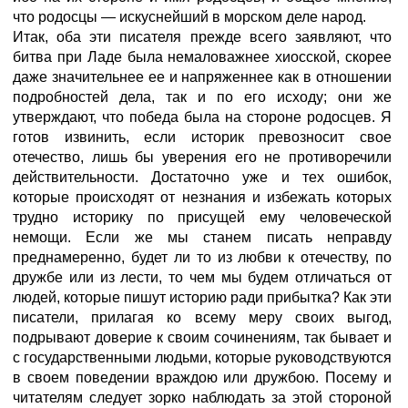
что родосцы — искуснейший в морском деле народ.
Итак, оба эти писателя прежде всего заявляют, что
битва при Ладе была немаловажнее хиосской, скорее
даже значительнее ее и напряженнее как в отношении
подробностей дела, так и по его исходу; они же
утверждают, что победа была на стороне родосцев. Я
готов извинить, если историк превозносит свое
отечество, лишь бы уверения его не противоречили
действительности. Достаточно уже и тех ошибок,
которые происходят от незнания и избежать которых
трудно историку по присущей ему человеческой
немощи. Если же мы станем писать неправду
преднамеренно, будет ли то из любви к отечеству, по
дружбе или из лести, то чем мы будем отличаться от
людей, которые пишут историю ради прибытка? Как эти
писатели, прилагая ко всему меру своих выгод,
подрывают доверие к своим сочинениям, так бывает и
с государственными людьми, которые руководствуются
в своем поведении враждою или дружбою. Посему и
читателям следует зорко наблюдать за этой стороной