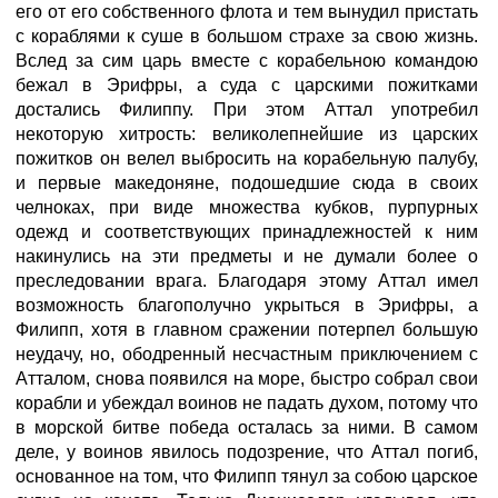
его от его собственного флота и тем вынудил пристать
с кораблями к суше в большом страхе за свою жизнь.
Вслед за сим царь вместе с корабельною командою
бежал в Эрифры, а суда с царскими пожитками
достались Филиппу. При этом Аттал употребил
некоторую хитрость: великолепнейшие из царских
пожитков он велел выбросить на корабельную палубу,
и первые македоняне, подошедшие сюда в своих
челноках, при виде множества кубков, пурпурных
одежд и соответствующих принадлежностей к ним
накинулись на эти предметы и не думали более о
преследовании врага. Благодаря этому Аттал имел
возможность благополучно укрыться в Эрифры, а
Филипп, хотя в главном сражении потерпел большую
неудачу, но, ободренный несчастным приключением с
Атталом, снова появился на море, быстро собрал свои
корабли и убеждал воинов не падать духом, потому что
в морской битве победа осталась за ними. В самом
деле, у воинов явилось подозрение, что Аттал погиб,
основанное на том, что Филипп тянул за собою царское