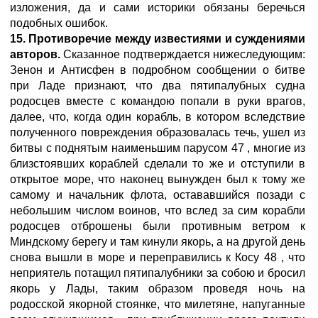
изложения, да и сами историки обязаны беречься
подобных ошибок.
15. Противоречие между известиями и суждениями
авторов.
Сказанное подтверждается нижеследующим:
Зенон и Антисфен в подробном сообщении о битве
при Ладе признают, что два пятипалубных судна
родосцев вместе с командою попали в руки врагов,
далее, что, когда один корабль, в котором вследствие
полученного повреждения образовалась течь, ушел из
битвы с поднятым наименьшим парусом 47 , многие из
близстоявших кораблей сделали то же и отступили в
открытое море, что наконец вынужден был к тому же
самому и начальник флота, остававшийся позади с
небольшим числом воинов, что вслед за сим корабли
родосцев отброшены были противным ветром к
Миндскому берегу и там кинули якорь, а на другой день
снова вышли в море и переправились к Косу 48 , что
неприятель потащил пятипалубники за собою и бросил
якорь у Лады, таким образом проведя ночь на
родосской якорной стоянке, что милетяне, напуганные