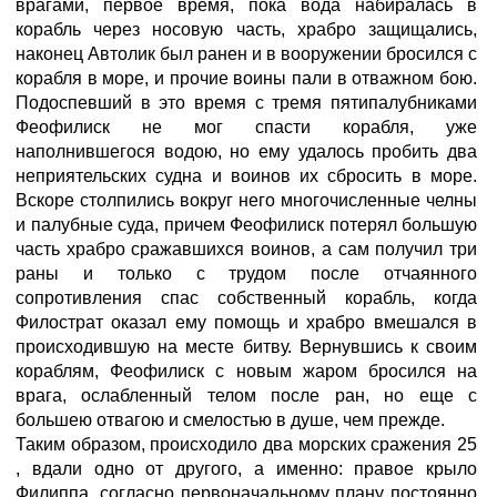
врагами, первое время, пока вода набиралась в
корабль через носовую часть, храбро защищались,
наконец Автолик был ранен и в вооружении бросился с
корабля в море, и прочие воины пали в отважном бою.
Подоспевший в это время с тремя пятипалубниками
Феофилиск не мог спасти корабля, уже
наполнившегося водою, но ему удалось пробить два
неприятельских судна и воинов их сбросить в море.
Вскоре столпились вокруг него многочисленные челны
и палубные суда, причем Феофилиск потерял большую
часть храбро сражавшихся воинов, а сам получил три
раны и только с трудом после отчаянного
сопротивления спас собственный корабль, когда
Филострат оказал ему помощь и храбро вмешался в
происходившую на месте битву. Вернувшись к своим
кораблям, Феофилиск с новым жаром бросился на
врага, ослабленный телом после ран, но еще с
большею отвагою и смелостью в душе, чем прежде.
Таким образом, происходило два морских сражения 25
, вдали одно от другого, а именно: правое крыло
Филиппа, согласно первоначальному плану постоянно