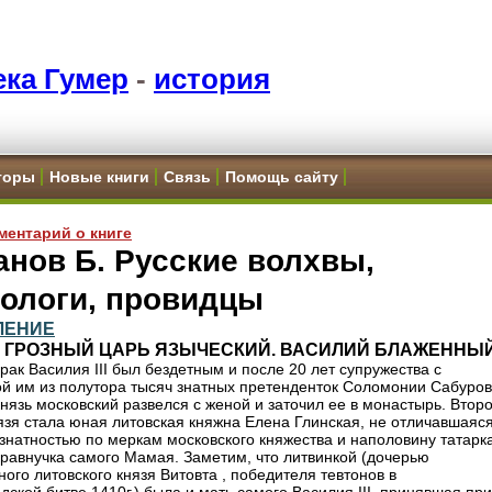
ка Гумер
-
история
торы
Новые книги
Связь
Помощь сайту
ментарий о книге
нов Б. Русские волхвы,
рологи, провидцы
ЛЕНИЕ
4. ГРОЗHЫЙ ЦАРЬ ЯЗЫЧЕСКИЙ. ВАСИЛИЙ БЛАЖЕHHЫ
рак Василия III был бездетным и после 20 лет супружества с
й им из полутора тысяч знатных претенденток Соломонии Сабуро
князь московский развелся с женой и заточил ее в монастырь. Втор
язя стала юная литовская княжна Елена Глинская, не отличавшаяс
знатностью по меркам московского княжества и наполовину татарка
правнучка самого Мамая. Заметим, что литвинкой (дочерью
ого литовского князя Витовта , победителя тевтонов в