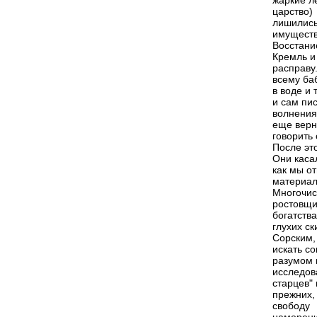
жаркие л
царство
лишилис
имуществ
Восстани
Кремль и
расправу.
всему ба
в воде и 
и сам пис
волнения
еще верн
говорить
После эт
Они касал
как мы о
материал
Многочис
ростовщи
богатств
глухих ск
Сорским,
искать с
разумом 
исследов
старцев"
прежних,
свободу