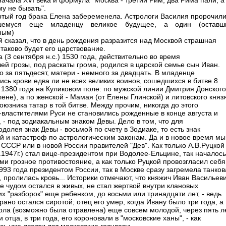
начала XVI века и формула "Москва - третий Рим; два Рима пали, а
у не бывать".
ртый год брака Елена забеременела. Астрологи Василия пророчил
шемуся еще младенцу великое будущее, а один (оставш
ным)
 сказал, что в день рождения разразится над Москвой страшная
и таково будет его царствование.
а (3 сентября н.с.) 1530 года, действительно во время
ей грозы, под раскаты грома, родился в царской семье сын Иван.
о за пятьдесят, матери - немного за двадцать. В младенце
ись крови едва ли не всех великих воинов, сошедшихся в битве 8
 1380 года на Куликовом поле: по мужской линии Дмитрия Донского
ене), а по женской - Мамая (от Елены Глинской) и литовского княз
оюзника татар в той битве. Между прочим, никогда до этого
-властителями Руси не становились рожденные в конце августа и
 - под зодиакальным знаком Девы. Дело в том, что для
долея знак Девы - восьмой по счету в Зодиаке, то есть знак
й и катастроф по астрологическим законам. Да и в новое время мы
 СССР или в новой России правителей "Дев". Как только А.В.Руцкой
.1947г.) стал вице-президентом при Водолее-Ельцине, так началось
ми грозное противостояние, а как только Руцкой провозгласил себя
993 года президентом России, так в Москве сразу загремела танков
, пролилась кровь... Историки отмечают, что княжич Иван Васильев
не чудом остался в живых, не стал жертвой внутри клановых
х "разборок" еще ребенком, до восьми или тринадцати лет, - ведь
рано остался сиротой; отец его умер, когда Ивану было три года, а
рла (возможно была отравлена) еще совсем молодой, через пять ле
 отца, в три года, его короновали в "московские ханы", - как