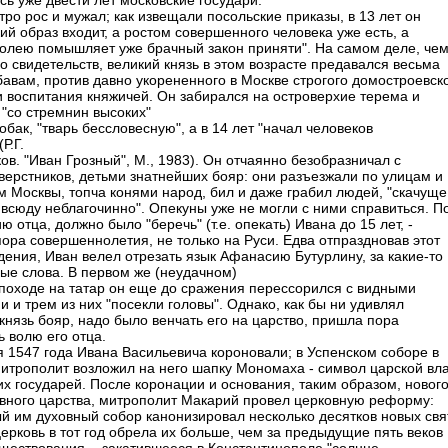
сь уже двести лет московские государи.
тро рос и мужал; как извещали посольские приказы, в 13 лет он
ий образ входит, а ростом совершенного человека уже есть, а
олею помышляет уже брачный закон приняти". Hа самом деле, че
о свидетельств, великий князь в этом возрасте предавался весьма
бавам, против давно укорененного в Москве строгого домостроевск
и воспитания княжичей. Он забирался на островерхие терема и
 "со стремнин высоких"
обак, "тварь бессловесную", а в 14 лет "начал человеков
Р.Г.
ов. "Иван Грозный", М., 1983). Он отчаянно безобразничал с
сверстников, детьми знатнейших бояр: они разъезжали по улицам и
 Москвы, топча конями народ, бил и даже грабил людей, "скачуще
всюду неблагочинно". Опекуны уже не могли с ними справиться. П
 отца, должно было "беречь" (т.е. опекать) Ивана до 15 лет, -
пора совершеннолетия, не только на Руси. Едва отпраздновав этот
дения, Иван велел отрезать язык Афанасию Бутурлину, за какие-то
ые слова. В первом же (неудачном)
походе на татар он еще до сражения перессорился с видными
 и трем из них "посекли головы". Однако, как бы ни удивлял
князь бояр, надо было венчать его на царство, пришла пора
ь волю его отца.
я 1547 года Ивана Васильевича короновали; в Успенском соборе в
итрополит возложил на него шапку Мономаха - символ царской вл
их государей. После коронации и основания, таким образом, новог
вного царства, митрополит Макарий провел церковную реформу:
й им духовный собор канонизировал несколько десятков новых свя
церковь в тот год обрела их больше, чем за предыдущие пять веков