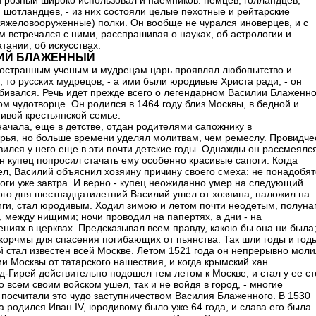
 Грозный широко использовал и наемников: немцев, голландцев,
, шотландцев, - из них состояли целые пехотные и рейтарские
тяжеловооруженные) полки. Он вообще не чурался иноверцев, и с
м встречался с ними, расспрашивая о науках, об астрологии и
тании, об искусствах.
ИЙ БЛАЖЕННЫЙ
ностранным ученым и мудрецам царь проявлял любопытство и
, то русских мудрецов, - а ими были юродивые Христа ради, - он
обивался. Речь идет прежде всего о легендарном Василии Блаженн
ом чудотворце. Он родился в 1464 году близ Москвы, в бедной и
тивой крестьянской семье.
начала, еще в детстве, отдан родителями сапожнику в
рья, но больше времени уделял молитвам, чем ремеслу. Провидче
вился у него еще в эти почти детские годы. Однажды он рассмеялся
ин купец попросил стачать ему особенно красивые сапоги. Когда
ел, Василий объяснил хозяину причину своего смеха: не понадобят
поги уже завтра. И верно - купец неожиданно умер на следующий
того дня шестнадцатилетний Василий ушел от хозяина, наложил на
иги, стал юродивым. Ходил зимою и летом почти неодетым, полуна
, между нищими; ночи проводил на папертях, а дни - на
ениях в церквах. Предсказывал всем правду, какою бы она ни была
 корчмы для спасения погибающих от пьянства. Так шли годы и год
й стал известен всей Москве. Летом 1521 года он непрерывно мол
ии Москвы от татарского нашествия, и когда крымский хан
-Гирей действительно подошел тем летом к Москве, и стал у ее ст
о всем своим войском ушел, так и не войдя в город, - многие
 посчитали это чудо заступничеством Василия Блаженного. В 1530
да родился Иван IV, юродивому было уже 64 года, и слава его была