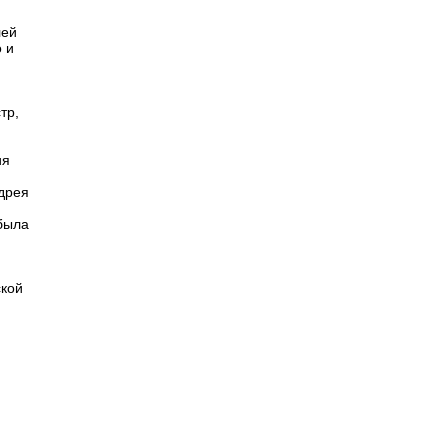
лей
 и
тр,
ия
дрея
была
ской