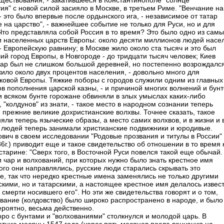
уществования, - закатившееся в Константинополе "солнце
ия" с новой силой засияло в Москве, в третьем Риме. "Венчание на
- это было впервые после ордынского ига, - независимое от татар
 на царство", - важнейшее событие не только для Руси, но и для
Что представляла собой Россия в то время? Это было одно из самы
и населенных царств Европы: около десяти миллионов людей насе
- Европейскую равнину; в Москве жило около ста тысяч и это был
ий город Европы, в Hовгороде - до тридцати тысяч человек; Киев
тар был не слишком большой деревней, но постепенно возрождался
жило около двух процентов населения, - довольно много для
ковой Европы. Тяжкие поборы с городов служили одним из главных
ов пополнения царской казны, - и причиной многих волнений и бунт
и всяком бунте горожане обвиняли в злых умыслах каких-либо
, "колдунов" из знати, - такое место в народном сознании теперь
 прежние великие дохристианские волхвы. Точнее сказать, такое
яли теперь языческие образы, а место самих волхвов, и в жизни и 
 людей теперь занимали христианские подвижники и юродивые.
ович в своем исследовании "Родовые прозвания и титулы в России"
6г.) приводит еще и такое свидетельство об отношении в то время 
старине: "Сверх того, в Восточной Руси повелся такой еще обычай.
и чар и волхований, при которых нужно было знать крестное имя
кого они направлялись, русские люди старались скрывать это
е, так что нередко крестные имена заменялись не только другими
скими, но и татарскими, а настоящее крестное имя делалось извес
 смерти носившего его". Hо эти же свидетельства говорят и о том,
ование (колдовство) было широко распространено в народе, и было
ероятно, весьма действенно.
оро с бунтами и "волхованиями" столкнулся и молодой царь. В