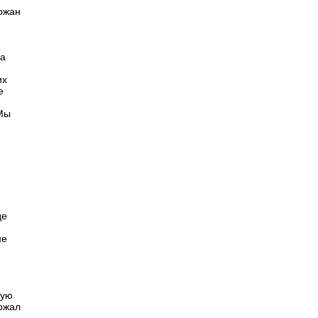
ожан
на
их
е
 Мы
де
не
ную
ржал