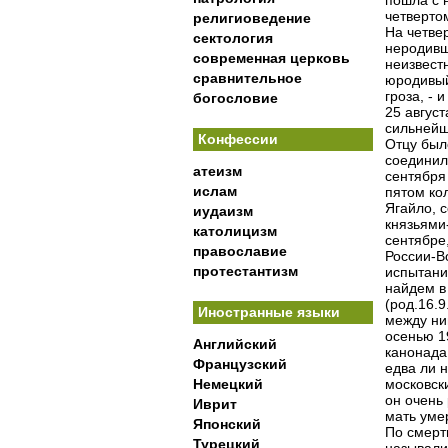
пошла с 
четвертом
религиоведение
На четве
сектология
неродив
современная церковь
неизвест
сравнительное
юродивый
гроза, - 
богословие
25 август
сильнейш
Конфессии
Отцу был
соединил
атеизм
сентября
ислам
пятом кол
Ягайло, с
иудаизм
князьями
католицизм
сентябре,
православие
России-Во
протестантизм
испытани
найдем в
(род.16.9
Иностранные языки
между ни
осенью 1
Английский
канонада
Французский
едва ли 
Немецкий
московски
он очень 
Иврит
мать уме
Японский
По смерти
Турецкий