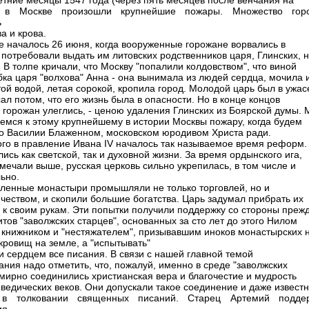
етние месяцы 1547 года (через пять месяцев после венчания на
) в Москве произошли крупнейшие пожары. Множество гор
ь
а и крова.
е началось 26 июня, когда вооруженные горожане ворвались в
 потребовали выдать им литовских родственников царя, Глинских, 
 В толпе кричали, что Москву "попалили колдовством", что виной
бка царя "волхова" Анна - она вынимала из людей сердца, мочила 
той водой, летая сорокой, кропила город. Молодой царь был в ужас
ал потом, что его жизнь была в опасности. Hо в конце концов
 горожан улеглись, - ценою удаления Глинских из Боярской думы.
емся к этому крупнейшему в истории Москвы пожару, когда будем
 о Василии Блаженном, московском юродивом Христа ради.
ого в правление Ивана IV началось так называемое время реформ.
ись как светской, так и духовной жизни. За время ордынского ига,
тмечали выше, русская церковь сильно укрепилась, в том числе и
ьно.
ленные монастыри промышляли не только торговлей, но и
чеством, и скопили большие богатства. Царь задумал прибрать их
а к своим рукам. Эти попытки получили поддержку со стороны преж
итов "заволжских старцев", основанных за сто лет до этого Hилом
 книжником и "нестяжателем", призывавшим иноков монастырских 
окровищ на земле, а "испытывать"
и сердцем все писания. В связи с нашей главной темой
ания надо отметить, что, пожалуй, именно в среде "заволжских
 мирно соединились христианская вера и благочестие и мудрость
 ведических веков. Они допускали такое соединение и даже извест
 в толковании священных писаний. Старец Артемий подде