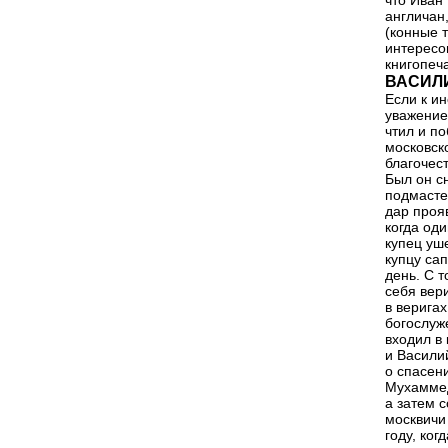
что Иван
англичан
(конные 
интересо
книгопеча
ВАСИЛ
Если к и
уважение
чтил и п
московск
благочес
Был он с
подмасте
дар проя
когда од
купец уш
купцу са
день. С 
себя вер
в веригах
богослуж
входил в
и Васили
о спасен
Мухаммед
а затем с
москвичи
году, ког