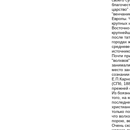
своего с
благочест
царство" 
"венчание
Европы. 
крупных 
Восточно
крупнейш
после та
городах 
средневе
источник
Почти пр
"волхвов"
занимали
место зан
сознании
Е.П.Карн
(СПб, 188
прежней 
Из боязн
того, на 
последне
христиан
только по
что волх
порою, в
Очень ск