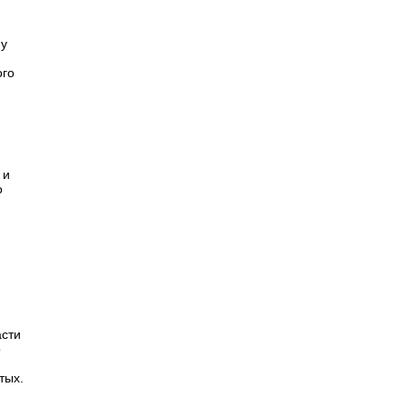
му
ого
 и
о
асти
о
тых.