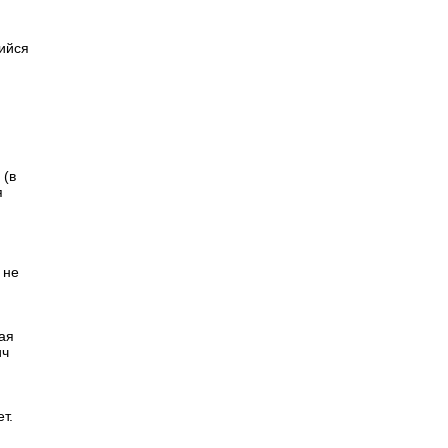
и
ийся
 (в
я
 не
ая
ич
т.