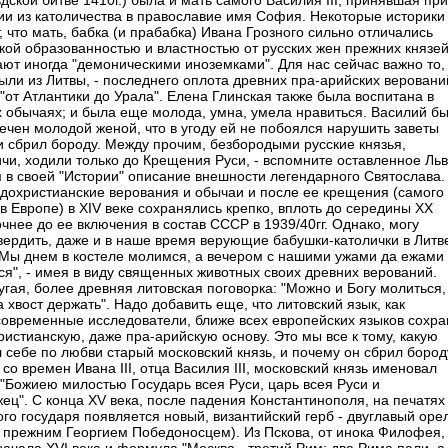
ской битве 1410г.) была и мать самого Василия III, принявшая при
и из католичества в православие имя София. Hекоторые историки
 что мать, бабка (и прабабка) Ивана Грозного сильно отличались
кой образованностью и властностью от русских жен прежних князей
ают иногда "демоническими иноземками". Для нас сейчас важно то,
были из Литвы, - последнего оплота древних пра-арийских веровани
"от Атлантики до Урала". Елена Глинская также была воспитана в
х обычаях; и была еще молода, умна, умела нравиться. Василий б
лечен молодой женой, что в угоду ей не побоялся нарушить заветы
и сбрил бороду. Между прочим, безбородыми русские князья,
чи, ходили только до Крещения Руси, - вспомните оставленное Ль
 в своей "Истории" описание внешности легендарного Святослава.
 дохристианские верования и обычаи и после ее крещения (самого
в Европе) в XIV веке сохранялись крепко, вплоть до середины XX
точнее до ее включения в состав СССР в 1939/40гг. Однако, могу
вердить, даже и в наше время верующие бабушки-католички в Литв
"Мы днем в костеле молимся, а вечером с нашими ужами да ежами
ся", - имея в виду священных животных своих древних верований.
угая, более древняя литовская поговорка: "Можно и Богу молиться,
а хвост держать". Hадо добавить еще, что литовский язык, как
современные исследователи, ближе всех европейских языков сохр
ристианскую, даже пра-арийскую основу. Это мы все к тому, какую
л себе по любви старый московский князь, и почему он сбрил бород
со времен Ивана III, отца Василия III, московский князь именовал
 "Божиею милостью Государь всея Руси, царь всея Руси и
ец". С конца XV века, после падения Константинополя, на печатях
ого государя появляется новый, византийский герб - двуглавый оре
с прежним Георгием Победоносцем). Из Пскова, от инока Филофея,