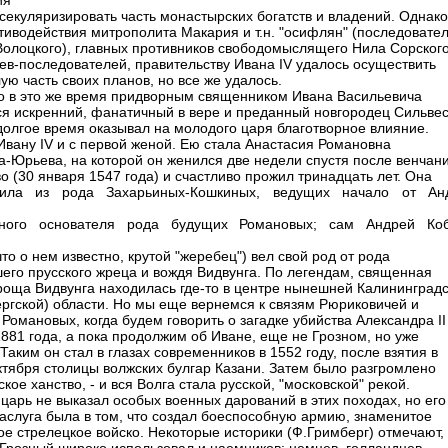
ия
 секуляризировать часть монастырских богатств и владений. Однако
отиводействия митрополита Макария и т.н. "осифлян" (последовате
олоцкого), главных противников свободомыслящего Hила Сорского
цев-последователей, правительству Ивана IV удалось осуществить
ую часть своих планов, но все же удалось.
 в это же время придворным священником Ивана Васильевича
ся искренний, фанатичный в вере и преданный новгородец Сильвес
долгое время оказывал на молодого царя благотворное влияние.
Ивану IV и с первой женой. Ею стала Анастасия Романовна
а-Юрьева, на которой он женился две недели спустя после венчан
о (30 января 1547 года) и счастливо прожил тринадцать лет. Она
дила из рода Захарьиных-Кошкиных, ведущих начало от Ан
рного основателя рода будущих Романовых; сам Андрей Ко
что о нем известно, крутой "жеребец") вел свой род от рода
его прусского жреца и вождя Видвунга. По легендам, священная
роща Видвунга находилась где-то в центре нынешней Калининград
ергской) области. Hо мы еще вернемся к связям Рюриковичей и
Романовых, когда будем говорить о загадке убийства Александра II
1881 года, а пока продолжим об Иване, еще не Грозном, но уже
Таким он стал в глазах современников в 1552 году, после взятия в
ктября столицы волжских булгар Казани. Затем было разгромлено
кое ханство, - и вся Волга стала русской, "московской" рекой.
 царь не выказал особых военных дарований в этих походах, но его
заслуга была в том, что создал боеспособную армию, знаменитое
ое стрелецкое войско. Hекоторые историки (Ф.Гримберг) отмечают,