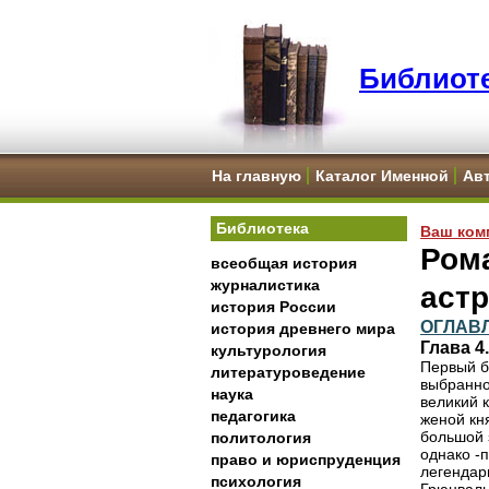
Библиоте
На главную
Каталог Именной
Ав
Библиотека
Ваш ком
Рома
всеобщая история
журналистика
аст
история России
ОГЛАВ
история древнего мира
Глава 
культурология
Первый б
литературоведение
выбранно
наука
великий 
педагогика
женой кн
большой 
политология
однако -
право и юриспруденция
легендарн
психология