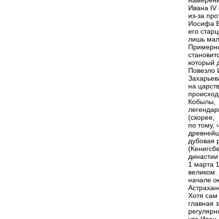
намерен
Ивана IV
из-за пр
Иосифа В
его стар
лишь мал
Примерно
становит
который 
Повезло 
Захарьев
на царств
происхо
Кобылы,
легенда
(скорее,
по тому, 
древнейш
дубовая 
(Кенигсб
династии 
1 марта 
великом. 
начале о
Астраханс
Хотя сам
главная 
регулярн