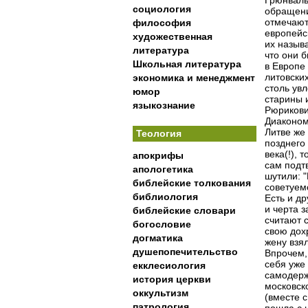
Грюнвальд
социология
обращени
отмечают,
философия
европейс
художественная
их назыв
литература
что они 
Школьная литература
в Европе 
литовски
экономика и менеджмент
столь ув
юмор
старины 
языкознание
Рюрикови
Диаконом
Литве же
Теология
позднего 
века(!), 
апокрифы
сам подт
апологетика
шутили: 
библейские толкования
советуем
библиология
Есть и др
и черта з
библейские словари
считают 
богословие
свою дох
догматика
жену взя
душепопечительство
Впрочем, 
себя уже
екклесиология
самодерж
история церкви
московск
оккультизм
(вместе 
патрология