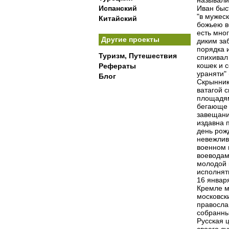
называли
Испанский
Иван быс
"в мужеск
Китайский
божьею в
есть мног
Другие проекты
диким за
порядка 
Туризм, Путешествия
спихивал
кошек и с
Рефераты
ураняти" (
Блог
Скрынник
ватагой 
площадям
бегающе 
завещанию
издавна 
день рож
невежлив
военном 
воеводами
молодой 
исполнят
16 январ
Кремле м
московск
правосла
собранны
Русская 