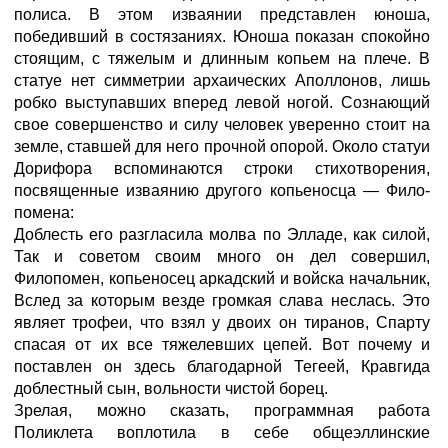
полиса. В этом изваянии представлен юноша,
победивший в состязаниях. Юноша показан спокойно
стоящим, с тяжелым и длинным копьем на плече. В
статуе нет симметрии архаических Аполлонов, лишь
робко выступавших вперед левой ногой. Сознающий
свое совершенство и силу человек уверенно стоит на
земле, ставшей для него прочной опорой. Около статуи
Дорифора вспоминаются строки стихотворения,
посвященные изваянию другого копьеносца — Фило-
помена:
Доблесть его разгласила молва по Элладе, как силой,
Так и советом своим много он дел совершил,
Филопомен, копьеносец аркадский и войска начальник,
Вслед за которым везде громкая слава неслась. Это
являет трофеи, что взял у двоих он тиранов, Спарту
спасая от их все тяжелевших цепей. Вот почему и
поставлен он здесь благодарной Тегеей, Кравгида
доблестный сын, вольности чистой борец.
Зрелая, можно сказать, программная работа
Поликлета воплотила в себе общеэллинские