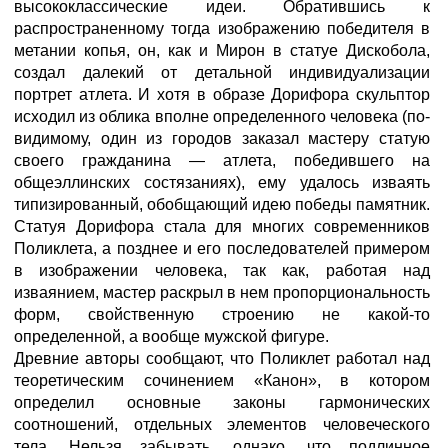
высококлассические идеи. Обратившись к
распространенному тогда изображению победителя в
метании копья, он, как и Мирон в статуе Дискобола,
создал далекий от детальной индивидуализации
портрет атлета. И хотя в образе Дорифора скульптор
исходил из облика вполне определенного человека (по-
видимому, один из городов заказал мастеру статую
своего гражданина — атлета, победившего на
общеэллинских состязаниях), ему удалось изваять
типизированный, обобщающий идею победы памятник.
Статуя Дорифора стала для многих современников
Поликлета, а позднее и его последователей примером
в изображении человека, так как, работая над
изваянием, мастер раскрыл в нем пропорциональность
форм, свойственную строению не какой-то
определенной, а вообще мужской фигуре.
Древние авторы сообщают, что Поликлет работал над
теоретическим сочинением «Канон», в котором
определил основные законы гармонических
соотношений, отдельных элементов человеческого
тела. Нельзя забывать, однако, что подлинное