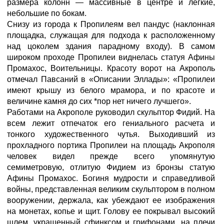
размера колонн — массивные в центре и легкие,
небольшие по бокам.
Снизу из города к Пропилеям вел пандус (наклонная
площадка, служащая для подхода к расположенному
над цоколем здания парадному входу). В самом
широком проходе Пропилеи виднелась статуя Афины
Промахос, Воительницы. Красоту ворот на Акрополь
отмечал Павсаний в «Описании Эллады»: «Пропилеи
имеют крышу из белого мрамора, и по красоте и
величине камня до сих *пор нет ничего лучшего».
Работами на Акрополе руководил скульптор Фидий. На
всем лежит отпечаток его гениального расчета и
тонкого художественного чутья. Выходивший из
прохладного портика Пропилеи на площадь Акрополя
человек видел прежде всего упомянутую
семиметровую, отлитую Фидием из бронзы статую
Афины Промахос. Богиня мудрости и справедливой
войны, представленная великим скульптором в полном
вооружении, держала, как убеждают ее изображения
на монетах, копье и щит. Голову ее покрывал высокий
шлем, украшенный сфинксом и грифонами, на плечи