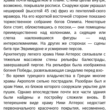
храма почти квадратное в плане. Стены целлы внутри,
возможно, покрывали росписи. Снаружи храм украшал
неширокий (высотой 45 см) фриз из пентеллий-ского
мрамора. На его короткой восточной стороне показано
торжественное собрание богов Олимпа. Некоторые
боги стоят, облокотившись о посохи,— они помещены
преимущественно над колоннами, а сидящие или
слегка наклонившиеся фигуры — над
интерколюмниями. На других же сторонах — сцены
битв при Эвримедоне и усмирение персов.
Архитектуру легкого храма Ники Аптерос связывали с
тяжелым массивом стены рельефы балюстрады,
завершавшей пиргое. На рельефах была изображена
богиня Победы, развязывающая сандалию перед вхо-
' Во время турецкого владычества в Греции многие
храмы Акрополя сильно пострадали. Разобран был и
храм Ники, из блоков которого сооружали укрытие для
пушек. Однако впоследствии почти все части здания
были найдены и постройку сложили вновь. В
теперешнем виде храму Ники Аптерос недостает
первоначального красочного покрытия, несомненно,