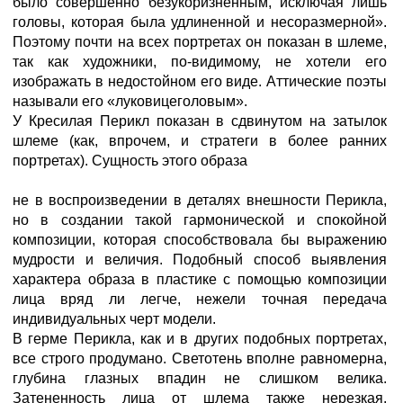
было совершенно безукоризненным, исключая лишь
головы, которая была удлиненной и несоразмерной».
Поэтому почти на всех портретах он показан в шлеме,
так как художники, по-видимому, не хотели его
изображать в недостойном его виде. Аттические поэты
называли его «луковицеголовым».
У Кресилая Перикл показан в сдвинутом на затылок
шлеме (как, впрочем, и стратеги в более ранних
портретах). Сущность этого образа
не в воспроизведении в деталях внешности Перикла,
но в создании такой гармонической и спокойной
композиции, которая способствовала бы выражению
мудрости и величия. Подобный способ выявления
характера образа в пластике с помощью композиции
лица вряд ли легче, нежели точная передача
индивидуальных черт модели.
В герме Перикла, как и в других подобных портретах,
все строго продумано. Светотень вполне равномерна,
глубина глазных впадин не слишком велика.
Затененность лица от шлема также нерезкая.