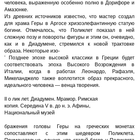
человека, выраженную особенно полно в Дорифоре и
Амазонке.
Из древних источников известно, что мастер создал
для храма Геры в Аргосе хризоэлефантинную статую
богини. Отмечалось, что Поликлет показал в ней
сложную позу и повороты фигуры и этим он, очевидно,
как и в Диадумене, стремился к новой трактовке
образа. Некоторые изо-
' Позднее эпохе высокой классики в Греции будет
соответствовать эпоха Высокого Возрождения в
Италии, когда в работах Леонардо, Рафаэля,
Микеланджело также воплотится образ прекрасного,
идеального человека — венца творения.
II о лик лет. Диадумен. Мрамор. Римская
копия. Середина V в. до н. э. Афины,
Национальный музей
бражения головы Геры на греческих монетах
сопоставляют с этим шедевром Поликлета.