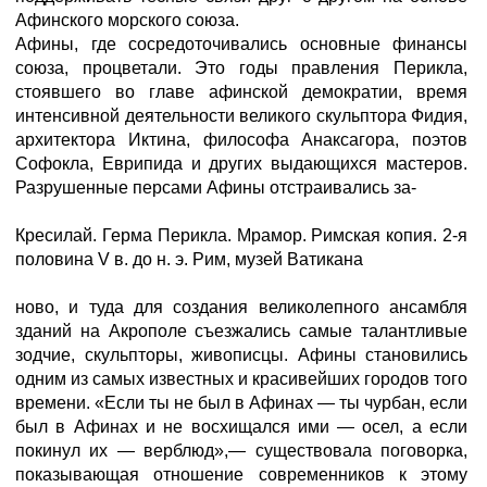
Афинского морского союза.
Афины, где сосредоточивались основные финансы
союза, процветали. Это годы правления Перикла,
стоявшего во главе афинской демократии, время
интенсивной деятельности великого скульптора Фидия,
архитектора Иктина, философа Анаксагора, поэтов
Софокла, Еврипида и других выдающихся мастеров.
Разрушенные персами Афины отстраивались за-
Кресилай. Герма Перикла. Мрамор. Римская копия. 2-я
половина V в. до н. э. Рим, музей Ватикана
ново, и туда для создания великолепного ансамбля
зданий на Акрополе съезжались самые талантливые
зодчие, скульпторы, живописцы. Афины становились
одним из самых известных и красивейших городов того
времени. «Если ты не был в Афинах — ты чурбан, если
был в Афинах и не восхищался ими — осел, а если
покинул их — верблюд»,— существовала поговорка,
показывающая отношение современников к этому