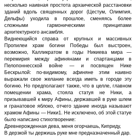
несколько наивная простота архаической расстановки
зданий вдоль священных дорог (Цестум, Олимпия,
Дельфы) уходила в прошлое, сменяясь более
сложными гармоническими принципами
архитектурного ансамбля.
Виднеющийся справа от крупных и массивных
Пропилеи храм богини Победы был выстроен,
возможно, Калликратом в годы Никиева мира —
перемирия между афинянами и спартанцами в
Пелопоннесской войне — и посвящен Нике
Бескрылой: по-видимому, афиняне этим наивно
выражали свое желание всегда иметь в городе эту
богиню. Но предполагают также, что в целле, главном
помещении храма, стояла статуя не Ники, а
призывавшей к миру Афины, державшей в руке шлем
и гранатовое яблоко, отчего здание иногда называют
храмом Афины — Ники1. Не исключено, об этой статуе
было написано стихотворение:
Древнерожденная дева, меня огорчаешь, Киприду,
В дерзкой ты держишь руке мне предназначенный дар.