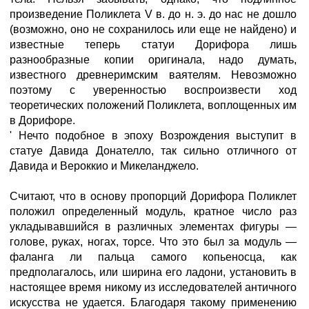
произведение Поликлета V в. до н. э. до нас не дошло
(возможно, оно не сохранилось или еще не найдено) и
известные теперь статуи Дорифора лишь
разнообразные копии оригинала, надо думать,
известного древнеримским ваятелям. Невозможно
поэтому с уверенностью воспроизвести ход
теоретических положений Поликлета, воплощенных им
в Дорифоре.
' Нечто подобное в эпоху Возрождения выступит в
статуе Давида Донателло, так сильно отличного от
Давида и Вероккио и Микеланджело.
Считают, что в основу пропорций Дорифора Поликлет
положил определенный модуль, кратное число раз
укладывавшийся в различных элементах фигуры —
голове, руках, ногах, торсе. Что это был за модуль —
фаланга ли пальца самого копьеносца, как
предполагалось, или ширина его ладони, установить в
настоящее время никому из исследователей античного
искусства не удается. Благодаря такому применению