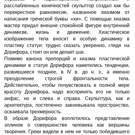
расслабленных конечностей скульптор создал как бы
перекрестное равновесие, названное хиазмом от
написания греческой буквы «хи». С помощью хиазма
мастер придал внешне спокойной фигуре внутренний
динамизм, жизнь и движение. Хиастическое
изображение тела вносит и особую динамику в
пластику статуи: трудно сказать уверенно, глядя на
Дорифора, стоит он или делает шаг.
Помимо канона пропорций и хиазма пластической
динамики в статуе Дорифора наметились тенденции,
развившиеся позднее, в IV в. до н. э., а именно
преодоление строгой фронтальности тела.
Действительно, чтобы почувствовать в полной мере
красоту Дорифора, надо воспринять его не только
анфас, но и слева и справа. Скульптура, как и
архитектура, постепенно завоевывала пространство,
осваивала трехмерность.
В образе Дорифора воплотилось представление
эллинов о совершенстве человека как вершины
творения. Греки видели в нем не только победившего