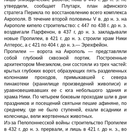
утвердили, сообщает Плутарх, план афинского
стратега Перикла по восстановлению всего комплекса
Акрополя. В течение второй половины V в. до н. э. на
Акрополе кипело строительство: с 447 по 438 г. до н. э.
воздвигали Парфенон, в 437 г, до н. э. закладывали
новые Пропилеи, в 421 г. до н. э. строили храм Ники
Аптерос, а с 421 по 404 г. до н. э.— Эрехфейон.
Пропилеи — ворота на Акрополь — представляли
собой глубокий сквозной портик. Построенные
архитектором Мнезиклом, они состояли из трех частей:
крытых глубоких ворот, образующих пять разделенных
колоннами проходов, примыкавшей с севера
пинакотеки (хранилище произведений живописи) и
уравновешивавших ее с юга небольшого здания и
храма Ники. По четырем боковым проходам шли в дни
праздников и посещений святыни пешие афиняне, по
среднему, где не было ступеней, ехали всадники и
колесницы, вели жертвенных животных.
Из-за Пелопоннесской войны строительство Пропилеи
в 432 г. до н. э. прервали, и лишь в 421 г. до н. э., во