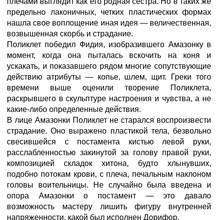
плечами выглядит как его родная сестра. Но в таких же
предельно лаконичных, четких пластических формах
нашла свое воплощение иная идея — величественная,
возвышенная скорбь и страдание.
Поликлет победил Фидия, изобразившего Амазонку в
момент, когда она пыталась вскочить на коня и
ускакать, и показавшего рядом многие сопутствующие
действию атрибуты — копье, шлем, щит. Греки того
времени выше оценили творение Поликлета,
раскрывшего в скульптуре настроения и чувства, а не
какие-либо определенные действия.
В лице Амазонки Поликлет не старался воспроизвести
страдание. Оно выражено пластикой тела, безвольно
свесившейся с постамента кистью левой руки,
расслабленностью закинутой за голову правой руки,
композицией складок хитона, будто хлынувших,
подобно потокам крови, с плеча, печальным наклоном
головы воительницы. Не случайно была введена и
опора Амазонки о постамент — это давало
возможность мастеру лишить фигуру внутренней
напряженности, какой был исполнен Дорифор.