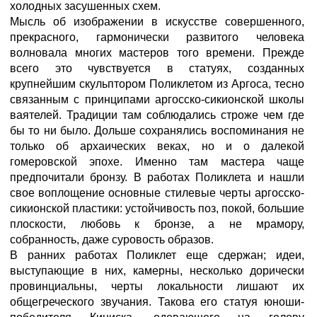
холодных засушенных схем.
Мысль об изображении в искусстве совершенного,
прекрасного, гармонически развитого человека
волновала многих мастеров того времени. Прежде
всего это чувствуется в статуях, созданных
крупнейшим скульптором Поликлетом из Аргоса, тесно
связанным с принципами аргосско-сикионской школы
ваятелей. Традиции там соблюдались строже чем где
бы то ни было. Дольше сохранялись воспоминания не
только об архаических веках, но и о далекой
гомеровской эпохе. Именно там мастера чаще
предпочитали бронзу. В работах Поликлета и нашли
свое воплощение основные стилевые черты аргосско-
сикионской пластики: устойчивость поз, покой, большие
плоскости, любовь к бронзе, а не мрамору,
собранность, даже суровость образов.
В ранних работах Поликлет еще сдержан; идеи,
выступающие в них, камерны, несколько дорически
провинциальны, черты локальности лишают их
общегреческого звучания. Такова его статуя юноши-