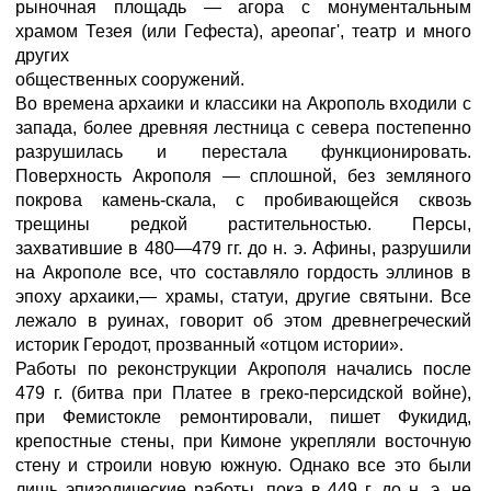
рыночная площадь — агора с монументальным
храмом Тезея (или Гефеста), ареопаг', театр и много
других
общественных сооружений.
Во времена архаики и классики на Акрополь входили с
запада, более древняя лестница с севера постепенно
разрушилась и перестала функционировать.
Поверхность Акрополя — сплошной, без земляного
покрова камень-скала, с пробивающейся сквозь
трещины редкой растительностью. Персы,
захватившие в 480—479 гг. до н. э. Афины, разрушили
на Акрополе все, что составляло гордость эллинов в
эпоху архаики,— храмы, статуи, другие святыни. Все
лежало в руинах, говорит об этом древнегреческий
историк Геродот, прозванный «отцом истории».
Работы по реконструкции Акрополя начались после
479 г. (битва при Платее в греко-персидской войне),
при Фемистокле ремонтировали, пишет Фукидид,
крепостные стены, при Кимоне укрепляли восточную
стену и строили новую южную. Однако все это были
лишь эпизодические работы, пока в 449 г. до н. э. не