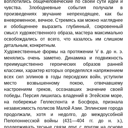
воплотились общечеловеческие по своей сути идеи и
чувства. Злободневные события получали в
произведениях звучание непреходящее, как бы
вневременное, вечное. Стремясь как можно нагляднее
и обобщеннее выразить глубинный, сокровенный
смысл художественного образа, мастера максимально
освобождались от всего, что казалось им слишком
детальным, конкретным.
Художественные формы на протяжении V в. до н. э.
менялись очень заметно. Динамика и подвижность
преимущественно героических образов ранней
классики, характер которых определялся напряжением
всех сил эллинов в годы персидских войн, уступили
место возвышенному покою, отвечавшему
настроениям греков, осознавших значение своей
победы. Персия лишилась владений в Эгейском море,
на побережье Геллеспонта и Босфора, признала
независимость полисов Малой Азии. Эллинские города
продолжали, хотя и недолго, до междоусобной
Пелопоннесской войны (431—404 гг. до н. э.),
поддерживать тесные связи друг с другом на основе