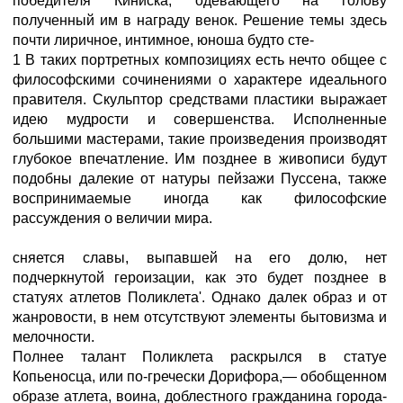
победителя Киниска, одевающего на голову
полученный им в награду венок. Решение темы здесь
почти лиричное, интимное, юноша будто сте-
1 В таких портретных композициях есть нечто общее с
философскими сочинениями о характере идеального
правителя. Скульптор средствами пластики выражает
идею мудрости и совершенства. Исполненные
большими мастерами, такие произведения производят
глубокое впечатление. Им позднее в живописи будут
подобны далекие от натуры пейзажи Пуссена, также
воспринимаемые иногда как философские
рассуждения о величии мира.
сняется славы, выпавшей на его долю, нет
подчеркнутой героизации, как это будет позднее в
статуях атлетов Поликлета'. Однако далек образ и от
жанровости, в нем отсутствуют элементы бытовизма и
мелочности.
Полнее талант Поликлета раскрылся в статуе
Копьеносца, или по-гречески Дорифора,— обобщенном
образе атлета, воина, доблестного гражданина города-