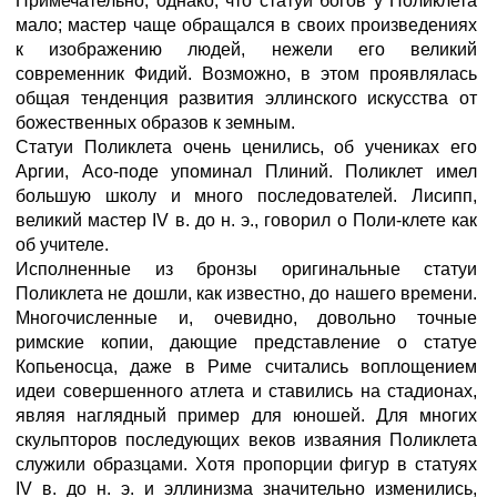
Примечательно, однако, что статуй богов у Поликлета
мало; мастер чаще обращался в своих произведениях
к изображению людей, нежели его великий
современник Фидий. Возможно, в этом проявлялась
общая тенденция развития эллинского искусства от
божественных образов к земным.
Статуи Поликлета очень ценились, об учениках его
Аргии, Асо-поде упоминал Плиний. Поликлет имел
большую школу и много последователей. Лисипп,
великий мастер IV в. до н. э., говорил о Поли-клете как
об учителе.
Исполненные из бронзы оригинальные статуи
Поликлета не дошли, как известно, до нашего времени.
Многочисленные и, очевидно, довольно точные
римские копии, дающие представление о статуе
Копьеносца, даже в Риме считались воплощением
идеи совершенного атлета и ставились на стадионах,
являя наглядный пример для юношей. Для многих
скульпторов последующих веков изваяния Поликлета
служили образцами. Хотя пропорции фигур в статуях
IV в. до н. э. и эллинизма значительно изменились,