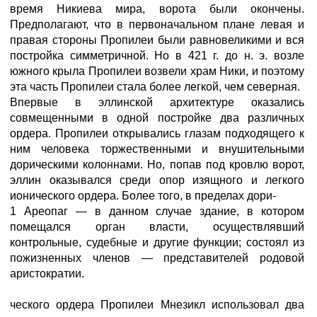
время Никиева мира, ворота были окончены.
Предполагают, что в первоначальном плане левая и
правая стороны Пропилеи были равновеликими и вся
постройка симметричной. Но в 421 г. до н. э. возле
южного крыла Пропилеи возвели храм Ники, и поэтому
эта часть Пропилеи стала более легкой, чем северная.
Впервые в эллинской архитектуре оказались
совмещенными в одной постройке два различных
ордера. Пропилеи открывались глазам подходящего к
ним человека торжественными и внушительными
дорическими колоннами. Но, попав под кровлю ворот,
эллин оказывался среди опор изящного и легкого
ионического ордера. Более того, в пределах дори-
1 Ареопаг — в данном случае здание, в котором
помещался орган власти, осуществлявший
контрольные, судебные и другие функции; состоял из
пожизненных членов — представителей родовой
аристократии.
ческого ордера Пропилеи Мнезикл использовал два