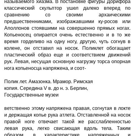
называемого хиазма. В постановке фигуры Дорифора
классический скульптор ушел далеко вперед по
сравнению со своими архаическими
предшественниками, изображавшими ку-росов или
Аполлонов стоявшими на совершенно прямых ногах.
Копьеносец опирается очень естественно и в то же
время горделиво на одну ногу, другую, чуть согнув в
колене, он отставил на носок. Поликлет обогащает
пластический образ еще и соответствием движений
рук. Левая, несущая основную нагрузку торса опорная
нога копьеносца напряжена, и соот-
Полик лет. Амазонка. Мрамор. Римская
копия. Середина V в. до н. э. Берлин,
Государственные музеи
ветственно этому напряжена правая, согнутая в локте
и держащая копье рука атлета. Отставленной на носок
правой ноге отвечает такой же расслабленностью
левая рука, легко свисающая вдоль тела. Таким
образом, в характеристике напряженных и