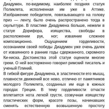
Диадумен, по-видимому, наиболее поздняя статуя
Поликлета, исполненная им уже в Аттике.
Изображение победителя, повязывающего на голову
приз — ленту, было очень распространено тогда в
скульптуре. В пластике Диадумена больше, нежели в
статуе Дорифора, изящества, свободы в
расположении рук, ног; изваяние сложнее
композиционно. Ощущением горделивости,
осознанием своей победы Диадумен уже очень далек
от изваянного в ранние годы сдержанного, скромного
Ки-ниска. Достоинства этой статуи оценили многие
греки. О ней восторженно говорил римский писатель и
ученый Плиний.
В гибкой фигуре Диадумена, в эластичности его мышц,
плавности движений все ново, отлично от памятников
молодого Поликлета, созданных им еще в южных
городах Греции. В тему горделивости отчасти
вплетается нота легкой грусти, созвучная изяществу
пластических форм, красоте позы, начинавших
сменять естественную возвышенную простоту