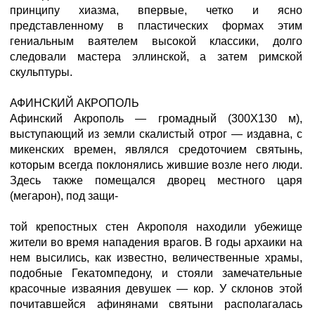
принципу хиазма, впервые, четко и ясно
представленному в пластических формах этим
гениальным ваятелем высокой классики, долго
следовали мастера эллинской, а затем римской
скульптуры.
АФИНСКИЙ АКРОПОЛЬ
Афинский Акрополь — громадный (300X130 м),
выступающий из земли скалистый отрог — издавна, с
микенских времен, являлся средоточием святынь,
которым всегда поклонялись жившие возле него люди.
Здесь также помещался дворец местного царя
(мегарон), под защи-
той крепостных стен Акрополя находили убежище
жители во время нападения врагов. В годы архаики на
нем высились, как известно, величественные храмы,
подобные Гекатомпедону, и стояли замечательные
красочные изваяния девушек — кор. У склонов этой
почитавшейся афинянами святыни располагалась