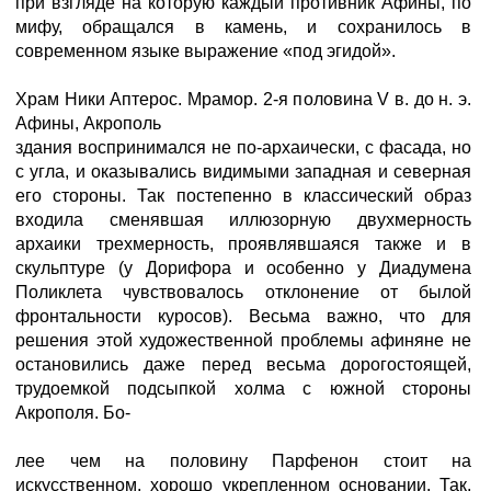
при взгляде на которую каждый противник Афины, по
мифу, обращался в камень, и сохранилось в
современном языке выражение «под эгидой».
Храм Ники Аптерос. Мрамор. 2-я половина V в. до н. э.
Афины, Акрополь
здания воспринимался не по-архаически, с фасада, но
с угла, и оказывались видимыми западная и северная
его стороны. Так постепенно в классический образ
входила сменявшая иллюзорную двухмерность
архаики трехмерность, проявлявшаяся также и в
скульптуре (у Дорифора и особенно у Диадумена
Поликлета чувствовалось отклонение от былой
фронтальности куросов). Весьма важно, что для
решения этой художественной проблемы афиняне не
остановились даже перед весьма дорогостоящей,
трудоемкой подсыпкой холма с южной стороны
Акрополя. Бо-
лее чем на половину Парфенон стоит на
искусственном, хорошо укрепленном основании. Так,