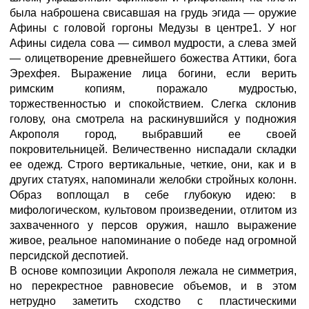
была наброшена свисавшая на грудь эгида — оружие
Афины с головой горгоны Медузы в центре1. У ног
Афины сидела сова — символ мудрости, а слева змей
— олицетворение древнейшего божества Аттики, бога
Эрехфея. Выражение лица богини, если верить
римским копиям, поражало мудростью,
торжественностью и спокойствием. Слегка склонив
голову, она смотрела на раскинувшийся у подножия
Акрополя город, выбравший ее своей
покровительницей. Величественно ниспадали складки
ее одежд. Строго вертикальные, четкие, они, как и в
других статуях, напоминали желобки стройных колонн.
Образ воплощал в себе глубокую идею: в
мифологическом, культовом произведении, отлитом из
захваченного у персов оружия, нашло выражение
живое, реальное напоминание о победе над огромной
персидской деспотией.
В основе композиции Акрополя лежала не симметрия,
но перекрестное равновесие объемов, и в этом
нетрудно заметить сходство с пластическими