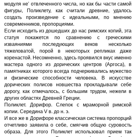
модуля не' отвлеченного числа, но как бы части самой
фигуры, Поликлету, как считали древние, удалось
создать произведение с идеальными, по мнению
современников, пропорциями.
Если исходить из дошедших до нас римских копий, эта
статуя покажется по сравнению с греческими
изваяниями последующих веков несколько
тяжеловатой, порой в некоторых репликах даже
коренастой. Несомненно, здесь проявился вкус именно
мастера одного из дорических центров (Аргоса), в
памятниках которого всегда подчеркивались мужество
и физические способности человека. В искусстве
дорических полисов новшества прокладывали себе
дорогу, как отмечалось, с большим трудом, нежели в
других областях Древней Греции.
Поликлет. Дорифор. Слепок с мраморной римской
копии. Середина V в. до н. э.
И все же в Дорифоре классическая система пропорций
отчетливо заявила о себе, смягчив общую суровость
образа. Для этого Поликлет использовал прием так