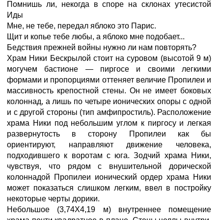
Помнишь ли, некогда в споре на склонах утесистой
Иды
Мне, не тебе, передал яблоко это Парис.
Щит и копье тебе любы, а яблоко мне подобает...
Бедствия прежней войны нужно ли нам повторять?
Храм Ники Бескрылой стоит на суровом (высотой 9 м)
могучем бастионе — пиргосе и своими легкими
формами и пропорциями оттеняет величие Пропилеи и
массивность крепостной стены. Он не имеет боковых
колоннад, а лишь по четыре ионических опоры с одной
и с другой стороны (тип амфипростиль). Расположение
храма Ники под небольшим углом к пиргосу и легкая
развернутость в сторону Пропилеи как бы
ориентируют, направляют движение человека,
подходившего к воротам с юга. Зодчий храма Ники,
чувствуя, что рядом с внушительной дорической
колоннадой Пропилеи ионический ордер храма Ники
может показаться слишком легким, ввел в постройку
некоторые черты дорики.
Небольшое (3,74X4,19 м) внутреннее помещение