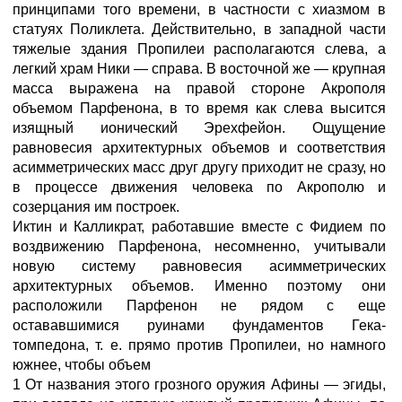
принципами того времени, в частности с хиазмом в
статуях Поликлета. Действительно, в западной части
тяжелые здания Пропилеи располагаются слева, а
легкий храм Ники — справа. В восточной же — крупная
масса выражена на правой стороне Акрополя
объемом Парфенона, в то время как слева высится
изящный ионический Эрехфейон. Ощущение
равновесия архитектурных объемов и соответствия
асимметрических масс друг другу приходит не сразу, но
в процессе движения человека по Акрополю и
созерцания им построек.
Иктин и Калликрат, работавшие вместе с Фидием по
воздвижению Парфенона, несомненно, учитывали
новую систему равновесия асимметрических
архитектурных объемов. Именно поэтому они
расположили Парфенон не рядом с еще
остававшимися руинами фундаментов Гека-
томпедона, т. е. прямо против Пропилеи, но намного
южнее, чтобы объем
1 От названия этого грозного оружия Афины — эгиды,