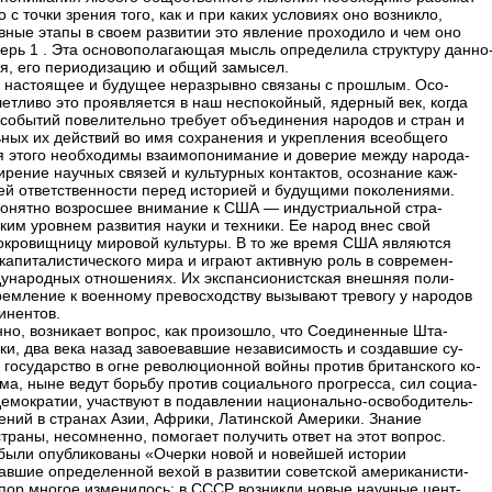
о с точки зрения того, как и при каких условиях оно возникло,
авные этапы в своем развитии это явление проходило и чем оно
перь 1 . Эта основополагающая мысль определила структуру данно
ия, его периодизацию и общий замысел.
 настоящее и будущее неразрывно связаны с прошлым. Осо-
четливо это проявляется в наш неспокойный, ядерный век, когда
 событий повелительно требует объединения народов и стран и
ных их действий во имя сохранения и укрепления всеобщего
я этого необходимы взаимопонимание и доверие между народа-
ирение научных связей и культурных контактов, осознание каж-
ей ответственности перед историей и будущими поколениями.
онятно возросшее внимание к США — индустриальной стра-
ким уровнем развития науки и техники. Ее народ внес свой
сокровищницу мировой культуры. В то же время США являются
капиталистического мира и играют активную роль в современ-
ународных отношениях. Их экспансионистская внешняя поли-
тремление к военному превосходству вызывают тревогу у народов
инентов.
нно, возникает вопрос, как произошло, что Соединенные Шта-
ки, два века назад завоевавшие независимость и создавшие су-
 государство в огне революционной войны против британского ко-
ма, ныне ведут борьбу против социального прогресса, сил социа-
демократии, участвуют в подавлении национально-освободитель-
ений в странах Азии, Африки, Латинской Америки. Знание
траны, несомненно, помогает получить ответ на этот вопрос.
. были опубликованы «Очерки новой и новейшей истории
авшие определенной вехой в развитии советской американисти-
х пор многое изменилось: в СССР возникли новые научные цент-