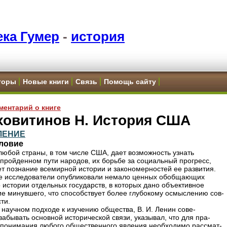
ка Гумер
-
история
торы
Новые книги
Связь
Помощь сайту
ментарий о книге
ховитинов Н. История США
ЛЕНИЕ
ловие
любой страны, в том числе США, дает возможность узнать
 пройденном пути народов, их борьбе за социальный прогресс,
т познание всемирной истории и закономерностей ее развития.
е исследователи опубликовали немало ценных обобщающих
о истории отдельных государств, в которых дано объективное
е минувшего, что способствует более глубокому осмыслению сов-
ти.
. научном подходе к изучению общества, В. И. Ленин сове-
забывать основной исторической связи, указывал, что для пра-
 понимания любого общественного явления необходимо рассмат-