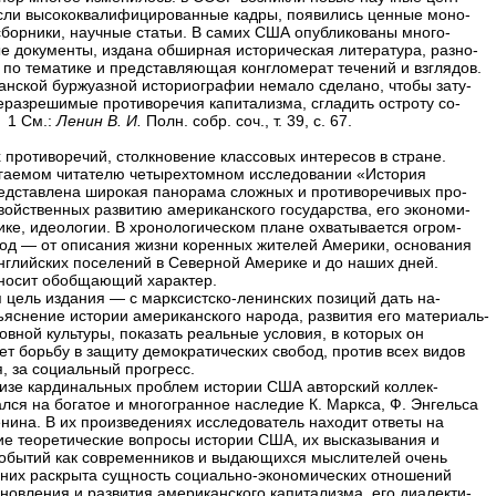
сли высококвалифицированные кадры, появились ценные моно-
сборники, научные статьи. В самих США опубликованы много-
е документы, издана обширная историческая литература, разно-
 по тематике и представляющая конгломерат течений и взглядов.
анской буржуазной историографии немало сделано, чтобы зату-
еразрешимые противоречия капитализма, сгладить остроту со-
1 См.:
Ленин В. И.
Полн. собр. соч., т. 39, с. 67.
 противоречий, столкновение классовых интересов в стране.
гаемом читателю четырехтомном исследовании «История
дставлена широкая панорама сложных и противоречивых про-
свойственных развитию американского государства, его экономи-
тике, идеологии. В хронологическом плане охватывается огром-
од — от описания жизни коренных жителей Америки, основания
нглийских поселений в Северной Америке и до наших дней.
носит обобщающий характер.
 цель издания — с марксистско-ленинских позиций дать на-
ъяснение истории американского народа, развития его материаль-
овной культуры, показать реальные условия, в которых он
ет борьбу в защиту демократических свобод, против всех видов
я, за социальный прогресс.
изе кардинальных проблем истории США авторский коллек-
ался на богатое и многогранное наследие К. Маркса, Ф. Энгельса
Ленина. В их произведениях исследователь находит ответы на
е теоретические вопросы истории США, их высказывания и
событий как современников и выдающихся мыслителей очень
 них раскрыта сущность социально-экономических отношений
ановления и развития американского капитализма, его диалекти-