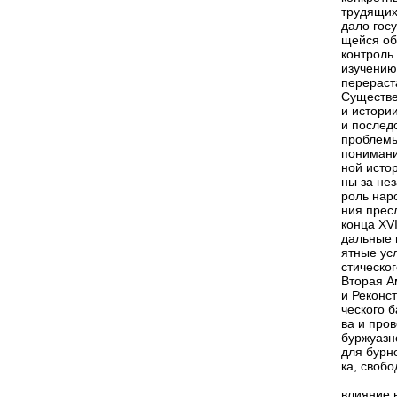
трудящих
дало гос
щейся об
контроль
изучению
перераст
Существе
и истори
и послед
проблемы
понимани
ной исто
ны за не
роль нар
ния прес
конца XVI
дальные 
ятные ус
стическо
Вторая А
и Реконс
ческого 
ва и про
буржуазн
для бурн
ка, своб
влияние 