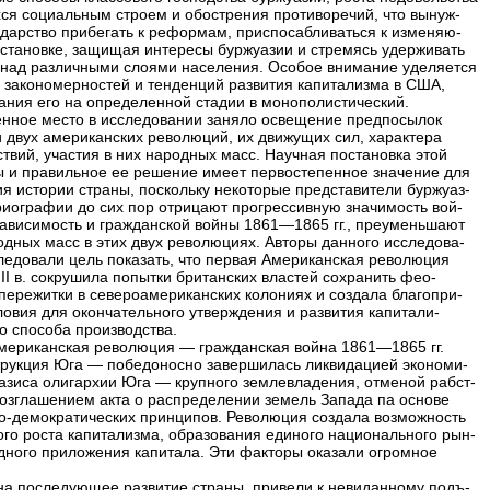
ся социальным строем и обострения противоречий, что вынуж-
ударство прибегать к реформам, приспосабливаться к изменяю-
становке, защищая интересы буржуазии и стремясь удерживать
 над различными слоями населения. Особое внимание уделяется
 закономерностей и тенденций развития капитализма в США,
ания его на определенной стадии в монополистический.
нное место в исследовании заняло освещение предпосылок
и двух американских революций, их движущих сил, характера
ствий, участия в них народных масс. Научная постановка этой
 и правильное ее решение имеет первостепенное значение для
я истории страны, поскольку некоторые представители буржуаз-
риографии до сих пор отрицают прогрессивную значимость вой-
зависимость и гражданской войны 1861—1865 гг., преуменьшают
одных масс в этих двух революциях. Авторы данного исследова-
ледовали цель показать, что первая Американская революция
II в. сокрушила попытки британских властей сохранить фео-
пережитки в североамериканских колониях и создала благопри-
ловия для окончательного утверждения и развития капитали-
го способа производства.
мериканская революция — гражданская война 1861—1865 гг.
трукция Юга — победоносно завершилась ликвидацией экономи-
базиса олигархии Юга — крупного землевладения, отменой рабст-
возглашением акта о распределении земель Запада па основе
о-демократических принципов. Революция создала возможность
ого роста капитализма, образования единого национального рын-
одного приложения капитала. Эти факторы оказали огромное
на последующее развитие страны, привели к невиданному подъ-