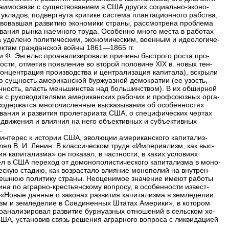
заимосвязи с существованием в США других социально-эконо-
 укладов, подвергнута критике система плантационного рабства,
твовавшая развитию экономики страны, рассмотрена проблема
ания рынка наемного труда. Особенно много места в работах
а уделено политическим, экономическим, военным и идеологиче-
ектам гражданской войны 1861—1865 гг.
 и Ф. Энгельс проанализировали причины быстрого роста про-
сти, отметив появление во второй половине XIX в. новых тен-
концентрация производства и централизация капитала), вскрыли
ю сущность американской буржуазной демократии (ее узость,
нность, власть меньшинства над большинством). В их обширной
е с руководителями американских рабочих и профсоюзных орга-
содержатся многочисленные высказывания об особенностях
ания и развития пролетариата США, о специфических чертах
 движения и влияния на него объективных и субъективных
.
интерес к истории США, эволюции американского капитализ-
лял В. И. Ленин. В классическом труде «Империализм, как выс-
я капитализма» он показал, в частности, в каких условиях
л в США переход от домонополистического капитализма в моно-
ескую стадию, как возрастало влияние монополий на внутрен-
ешнюю политику страны. Неоценимое значение имеют работы
ина по аграрно-крестьянскому вопросу, в особенности извест-
 «Новые данные о законах развития капитализма в земледелии.
зм и земледелие в Соединенных Штатах Америки», в котором
оанализировал развитие буржуазных отношений в сельском хо-
США, установив связь решения аграрного вопроса с ликвидацией