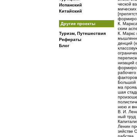
ческой в
Испанский
мических
Китайский
[препятс
формиров
Другие проекты
К. Маркс
ским асп
Туризм, Путешествия
К. Маркс
мышленно
Рефераты
денций (
Блог
классову
ограниче
переписк
низаций 
формиров
рабочего
факторов
Большой 
ма прояв
шая стади
произоше
полистич
нюю и вн
В. И. Лен
ный труд
Капитали
Ленин пр
зяйстве 
рабства.