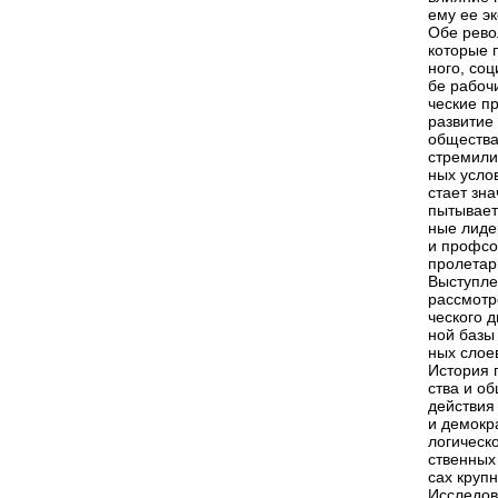
ему ее э
Обе рево
которые 
ного, со
бе рабоч
ческие п
развитие
общества
стремили
ных усло
стает зн
пытывает
ные лиде
и профсо
пролетари
Выступле
рассмотр
ческого 
ной базы
ных слое
История 
ства и о
действия
и демокр
логическ
ственных
сах крупн
Исследов