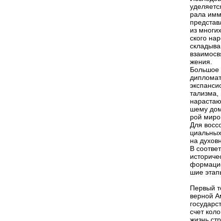
уделяетс
рала имм
представ
из многи
ского на
складыва
взаимосв
жения.
Большое 
дипломат
экспанси
тализма,
нарастаю
шему дом
рой миро
Для восс
циальных
на духов
В соотве
историче
формацио
шие этап
Первый т
верной Ам
государс
счет кол
жизнь ст