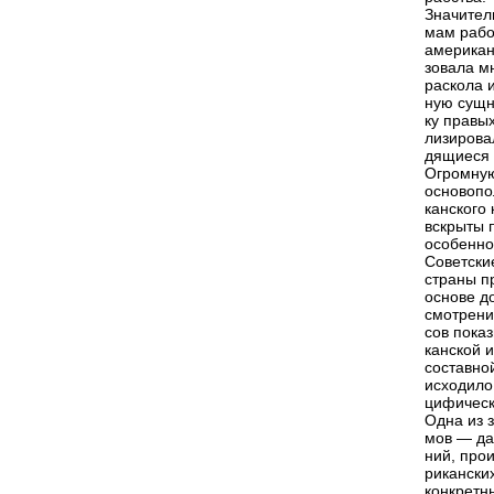
Значител
мам рабо
американ
зовала м
раскола 
ную сущн
ку правы
лизирова
дящиеся 
Огромную
основопо
канского
вскрыты 
особенно
Советски
страны п
основе д
смотрени
сов пока
канской 
составно
исходило
цифическ
Одна из 
мов — да
ний, про
рикански
конкретн