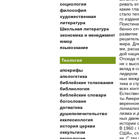
социология
ривать ег
какие гл
философия
стало те
художественная
го издан
литература
Поистине
Школьная литература
бенно от
развитие
экономика и менеджмент
решитель
юмор
мира. Дл
языкознание
ми, расш
дой наци
Отсюда п
Теология
не с высо
вклад в 
апокрифы
лидером 
апологетика
ных межд
библейские толкования
тика и с
всех конт
библиология
Естестве
библейские словари
ты Амери
богословие
веренное
догматика
лониализ
лизма и 
душепопечительство
ных движ
екклесиология
истории с
история церкви
В 1960 г
оккультизм
США», ст
ки. С те
патрология