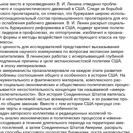
ьное место в произведениях В. И. Ленина отведено пробле-
чего и социалистического движений в США. Следя за борьбой
ского пролетариата, он отмечал, что буржуазия широко исполь-
ногонациональный состав промышленного пролетариата для его
и ослабления рабочего движения. В. И. Ленин раскрыл социаль-
ость буржуазного реформизма в США, подверг критике полити-
х лидеров в профсоюзах, их оппортунизм, изобличил и проана-
л формы и методы воздействия господствующего класса на тру-
массы.
 ценность для исследователей представляют высказывания
ложников научного коммунизма по вопросам экспансии амери-
 капитализма. В ленинских работах с исчерпывающей глубиной
подлинные причины и цели экспансионистской политики США,
 в эпоху империализма.
е американисты проанализировали на каждом этапе развития
роблемы соотношения общего и особенного в истории США. На
окументального и фактического материала, комплексного рас-
я социально-экономических и общественно-политических процес-
зывается несостоятельность концепции так называемой «амери-
исключительности». Вся история Соединенных Штатов являлась
й и неотъемлемой частью всемирной истории, и их развитие про-
 по общим законам. Вместе с тем истории США присущи спе-
ие черты и национальные особенности.
задач авторского коллектива и редакционных коллегий то-
ть анализ экономических и политических процессов и измене-
исходивших в течение длительного периода на территории аме-
х поселений, а затем Соединенных Штатов Америки, раскрыть
ые способы классового господства буржуазии, роста недовольства