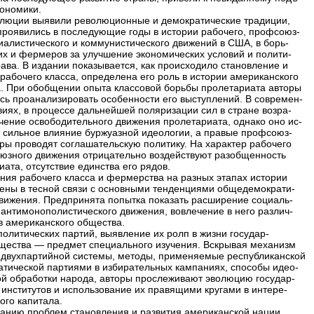
кономики.
люции выявили революционные и демократические традиции,
проявились в последующие годы в истории рабочего, профсоюз-
циалистического и коммунистического движений в США, в борь-
их и фермеров за улучшение экономических условий и полити-
рава. В издании показывается, как происходило становление и
 рабочего класса, определена его роль в истории американского
. При обобщении опыта классовой борьбы пролетариата авторы
сь проанализировать особенности его выступлений. В современ-
виях, в процессе дальнейшей поляризации сил в стране возра-
ачение освободительного движения пролетариата, однако оно ис-
 сильное влияние буржуазной идеологии, а правые профсоюз-
ры проводят соглашательскую политику. На характер рабочего
юзного движения отрицательно воздействуют разобщенность
ата, отсутствие единства его рядов.
ния рабочего класса и фермерства на разных этапах истории
ены в тесной связи с основными тенденциями общедемократи-
движения. Предпринята попытка показать расширение социаль-
 антимонополистического движения, вовлечение в него различ-
в американского общества.
политических партий, выявление их ролп в жизни государ-
бщества — предмет специального изучения. Вскрывая механизм
 двухпартийной системы, методы, применяемые республиканской
атической партиями в избирательных кампаниях, способы идео-
ой обработки народа, авторы прослеживают эволюцию государ-
 институтов и использование их правящими кругами в интере-
ого капитала.
анию проблем становления и развития американской нации