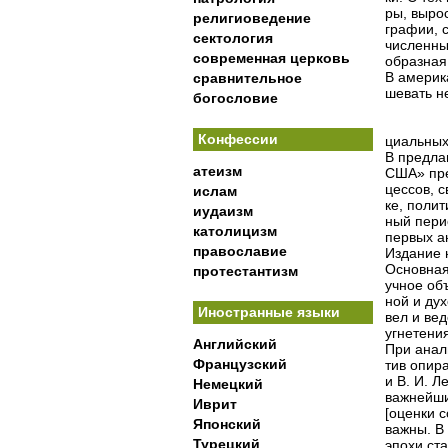
ры, выро
религиоведение
графии, 
сектология
численны
современная церковь
образная
В америк
сравнительное
шевать н
богословие
Конфессии
циальных
В предла
атеизм
США» пре
цессов, 
ислам
ке, поли
иудаизм
ный пери
католицизм
первых а
православие
Издание 
Основная
протестантизм
учное об
ной и дух
Иностранные языки
вел и вед
угнетени
Английский
При анал
Французский
тив опир
и В. И. 
Немецкий
важнейши
Иврит
[оценки 
Японский
важны. В
Турецкий
эпохи ст