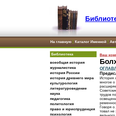
Библиоте
На главную
Каталог Именной
Ав
Библиотека
Ваш ком
Бол
всеобщая история
журналистика
ОГЛАВ
история России
Предис
история древнего мира
История 
многое о
культурология
расширяе
литературоведение
Советски
наука
трудов п
педагогика
освещени
ременнос
политология
Говоря о
право и юриспруденция
товал не 
психология
вильного