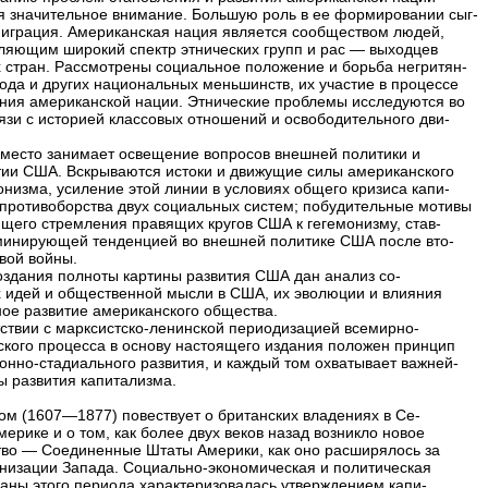
я значительное внимание. Большую роль в ее формировании сыг-
играция. Американская нация является сообществом людей,
ляющим широкий спектр этнических групп и рас — выходцев
х стран. Рассмотрены социальное положение и борьба негритян-
рода и других национальных меньшинств, их участие в процессе
ния американской нации. Этнические проблемы исследуются во
язи с историей классовых отношений и освободительного дви-
место занимает освещение вопросов внешней политики и
ии США. Вскрываются истоки и движущие силы американского
онизма, усиление этой линии в условиях общего кризиса капи-
 противоборства двух социальных систем; побудительные мотивы
щего стремления правящих кругов США к гегемонизму, став-
инирующей тенденцией во внешней политике США после вто-
вой войны.
оздания полноты картины развития США дан анализ со-
 идей и общественной мысли в США, их эволюции и влияния
ное развитие американского общества.
тствии с марксистско-ленинской периодизацией всемирно-
ского процесса в основу настоящего издания положен принцип
нно-стадиального развития, и каждый том охватывает важней-
ы развития капитализма.
ом (1607—1877) повествует о британских владениях в Се-
ерике и о том, как более двух веков назад возникло новое
тво — Соединенные Штаты Америки, как оно расширялось за
онизации Запада. Социально-экономическая и политическая
раны этого периода характеризовалась утверждением капи-