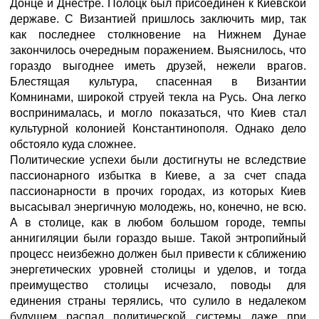
Донце и Днестре. Полоцк был присоединен к Киевской
державе. С Византией пришлось заключить мир, так
как последнее столкновение на Нижнем Дунае
закончилось очередным поражением. Выяснилось, что
гораздо выгоднее иметь друзей, нежели врагов.
Блестящая культура, спасенная в Византии
Комнинами, широкой струей текла на Русь. Она легко
воспринималась, и могло показаться, что Киев стал
культурной колонией Константинополя. Однако дело
обстояло куда сложнее.
Политические успехи были достигнуты не вследствие
пассионарного избытка в Киеве, а за счет спада
пассионарности в прочих городах, из которых Киев
высасывал энергичную молодежь, но, конечно, не всю.
А в столице, как в любом большом городе, темпы
аннигиляции были гораздо выше. Такой энтропийный
процесс неизбежно должен был привести к сближению
энергетических уровней столицы и уделов, и тогда
преимущество столицы исчезало, поводы для
единения страны терялись, что сулило в недалеком
будущем распад политической системы даже при