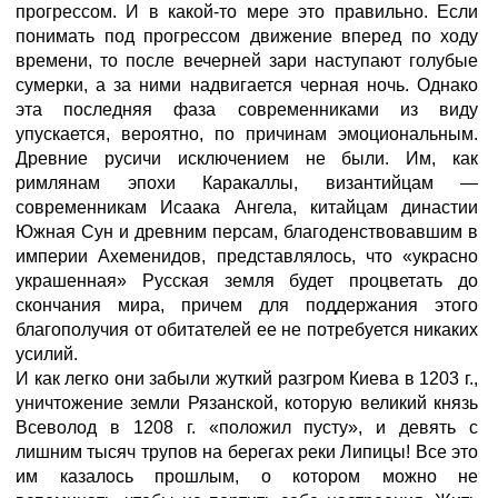
прогрессом. И в какой-то мере это правильно. Если
понимать под прогрессом движение вперед по ходу
времени, то после вечерней зари наступают голубые
сумерки, а за ними надвигается черная ночь. Однако
эта последняя фаза современниками из виду
упускается, вероятно, по причинам эмоциональным.
Древние русичи исключением не были. Им, как
римлянам эпохи Каракаллы, византийцам —
современникам Исаака Ангела, китайцам династии
Южная Сун и древним персам, благоденствовавшим в
империи Ахеменидов, представлялось, что «украсно
украшенная» Русская земля будет процветать до
скончания мира, причем для поддержания этого
благополучия от обитателей ее не потребуется никаких
усилий.
И как легко они забыли жуткий разгром Киева в 1203 г.,
уничтожение земли Рязанской, которую великий князь
Всеволод в 1208 г. «положил пусту», и девять с
лишним тысяч трупов на берегах реки Липицы! Все это
им казалось прошлым, о котором можно не