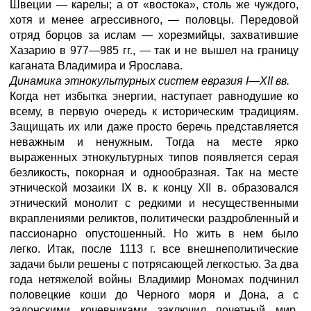
Швеции — карелы; а от «востока», столь же чуждого,
хотя и менее агрессивного, — половцы. Передовой
отряд борцов за ислам — хорезмийцы, захватившие
Хазарию в 977—985 гг., — так и не вышел на границу
каганата Владимира и Ярослава.
Динамика этнокультурных систем евразия I—XII вв.
Когда нет избытка энергии, наступает равнодушие ко
всему, в первую очередь к историческим традициям.
Защищать их или даже просто беречь представляется
неважным и ненужным. Тогда на месте ярко
выраженных этнокультурных типов появляется серая
безликость, покорная и однообразная. Так на месте
этнической мозаики IX в. к концу XII в. образовался
этнический монолит с редкими и несущественными
вкраплениями реликтов, политически раздробленный и
пассионарно опустошенный. Но жить в нем было
легко. Итак, после 1113 г. все внешнеполитические
задачи были решены с потрясающей легкостью. За два
года нетяжелой войны Владимир Мономах подчинил
половецкие коши до Черного моря и Дона, а с
задонскими кочевниками заключил почетный мир.