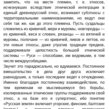
заметить, что на месте племен, т. е. этносов,
исчезнувших вследствие этнической интеграции в
единый древнерусский этнос, возникают субэтносы с
территориальными наименованиями, но ведут они
себя так же, как до этого племена. Пусть суздальцы
сложились из кривичей, мери и муромы, новгородцы —
из кривичей, веси и словен, рязанцы — из вятичей и
муромы, полочане — из кривичей, ливов и леттов, но
эти новые этносы, даже утратив традиции предков,
поддерживали целостность большой этнической
системы — Руси — способами, им ведомыми, в том
числе междоусобицами.
Звучит это парадоксально, но вдумаемся. Постоянное
вмешательство в дела друг друга исключает
равнодушие, а только последнее ведет к отчуждению.
Именно благодаря постоянному взаимодействию, по
тем временам не мыслившемуся без борьбы,
изолированные этнические группы поддерживали свой
этнос, а на базе его и суперэтнос, ибо понятие
«Русская земля» включает угорские, финские, балтские