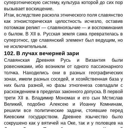
суперэтническую систему, культура которой до сих пор
вызывает восхищение.
Итак, вследствие раскола этнического поля славянство
как этноисторическая целостность исчезло, оставив
потомкам реликт — славяноязычие — и воспоминания
о былом. В XII в. Русская земля сама превратилась в
суперэтнос, где славянский элемент был ведущим, но
не исключительным.
102. В лучах вечерней зари
Славянская Древняя Русь и Византия были
ровесниками, ибо возникли от одного пассионарного
толчка. Находились они в разных географических
зонах, имели разных соседей, и хозяйственная база у
них была разной, но фазы этногенеза совпадали с
расхождением в пределах законного допуска. В первой
трети XII в. Владимир Мономах и его сын Мстислав
Великий, подобно Алексею и Иоанну Комнинам,
решили все политические задачи, стоявшие перед
Киевским государством. Древнее язычество было
сокрушено как у вятичей на Оке, так и у половцев на