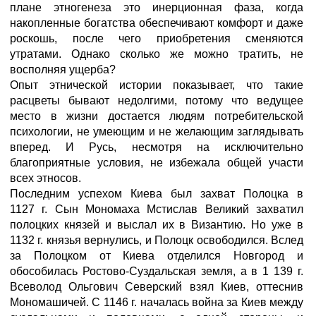
плане этногенеза это инерционная фаза, когда
накопленные богатства обеспечивают комфорт и даже
роскошь, после чего приобретения сменяются
утратами. Однако сколько же можно тратить, не
восполняя ущерба?
Опыт этнической истории показывает, что такие
расцветы бывают недолгими, потому что ведущее
место в жизни достается людям потребительской
психологии, не умеющим и не желающим заглядывать
вперед. И Русь, несмотря на исключительно
благоприятные условия, не избежала общей участи
всех этносов.
Последним успехом Киева был захват Полоцка в
1127 г. Сын Мономаха Мстислав Великий захватил
полоцких князей и выслал их в Византию. Но уже в
1132 г. князья вернулись, и Полоцк освободился. Вслед
за Полоцком от Киева отделился Новгород и
обособилась Ростово-Суздальская земля, а в 1 139 г.
Всеволод Ольгович Северский взял Киев, оттеснив
Мономашичей. С 1146 г. началась война за Киев между