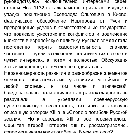
руководствуясь исключительно интересами своей
страны. Но с 1132 г. стали заметны признаки грядущего
упадка: вокняжение Всеволода Ольговича в Киеве,
фактическое обособление Новгорода от Руси и
превращение уделов в самостоятельные государства,
что повлекло ужесточение конфликтов и вовлечение
княжеств в европейскую политику. Русская земля стала
постепенно терять самостоятельность, сначала
частично — путем заключения политических союзов в
чужих интересах, а потом и полностью. Обскурация
хоть и медленно, но неуклонно надвигалась.
Неравномерность развития и разнообразие элементов
являются обязательными условиями устойчивости
любой системы, в том числе и этнической.
Следовательно, полиэтничность и разноукладность не
разрушали, а укрепляли древнерусскую
суперэтническую целостность, так ярко и красочно
описанную автором XIII в. в «Слове о погибели Русской
земли».
Но к середине XIII в. все переменилось.
События второй четверти XIII в. рассматривались
современниками как «погибель». В чем же дело?