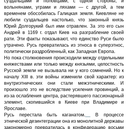
суздальцами и половцами, с одной стороны, и
волынянами, уграми и ляхами — с другой, а тем
временем обособилась Галицкая земля. Киевляне не
любили суздальцев настолько, что законный князь
Юрий Долгорукий был ими отравлен. За это его сын
Андрей в 1169 г. отдал Киев на разграбление своей
рати. Эти факты показывают, что единство Руси было
утрачено. Русь превратилась из этноса в суперэтнос,
политически раздробленный, как Западная Европа.
Но пока столкновения происходили между отдельными
княжествами или только между князьями, целостность
Русской земли не вызывала ни у кого сомнений. Но к
началу XIII в. эти войны изменили свой характер: из
внутриэтнических они стали межэтническими. И
произошло это не вследствие усиления провинций, а
из-за ослабления центра, растерявшего пассионарный
элемент, скопившийся в Киеве при Владимире и
Ярославе.
Русь перестала быть каганатом.
В процессе
этнической дезинтеграции она из монолитной державы
закономерно превратилась в конфедерацию восьми