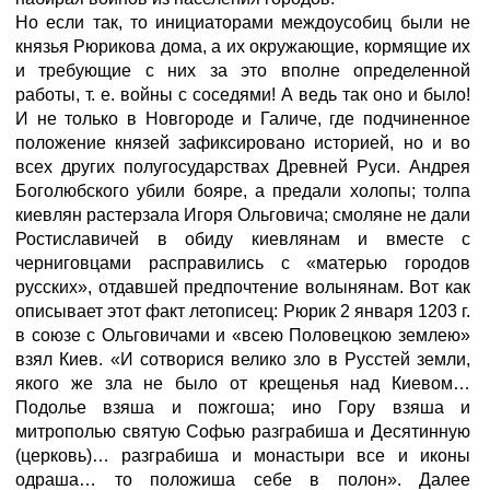
Но если так, то инициаторами междоусобиц были не
князья Рюрикова дома, а их окружающие, кормящие их
и требующие с них за это вполне определенной
работы, т. е. войны с соседями! А ведь так оно и было!
И не только в Новгороде и Галиче, где подчиненное
положение князей зафиксировано историей, но и во
всех других полугосударствах Древней Руси. Андрея
Боголюбского убили бояре, а предали холопы; толпа
киевлян растерзала Игоря Ольговича; смоляне не дали
Ростиславичей в обиду киевлянам и вместе с
черниговцами расправились с «матерью городов
русских», отдавшей предпочтение волынянам. Вот как
описывает этот факт летописец: Рюрик 2 января 1203 г.
в союзе с Ольговичами и «всею Половецкою землею»
взял Киев. «И сотворися велико зло в Русстей земли,
якого же зла не было от крещенья над Киевом…
Подолье взяша и пожгоша; ино Гору взяша и
митрополью святую Софью разграбиша и Десятинную
(церковь)… разграбиша и монастыри все и иконы
одраша… то положиша себе в полон». Далее