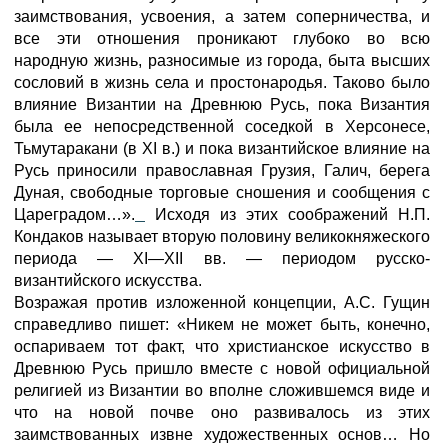
заимствования, усвоения, а затем соперничества, и
все эти отношения проникают глубоко во всю
народную жизнь, разносимые из города, быта высших
сословий в жизнь села и простонародья. Таково было
влияние Византии на Древнюю Русь, пока Византия
была ее непосредственной соседкой в Херсонесе,
Тьмутаракани (в XI в.) и пока византийское влияние на
Русь приносили православная Грузия, Галич, берега
Дуная, свободные торговые сношения и сообщения с
Цареградом…».
Исходя из этих соображений Н.П.
Кондаков называет вторую половину великокняжеского
периода — XI—XII вв. — периодом русско-
византийского искусства.
Возражая против изложенной концепции, А.С. Гущин
справедливо пишет: «Никем не может быть, конечно,
оспариваем тот факт, что христианское искусство в
Древнюю Русь пришло вместе с новой официальной
религией из Византии во вполне сложившемся виде и
что на новой почве оно развивалось из этих
заимствованных извне художественных основ… Но