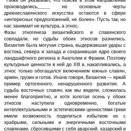
Ниже он указывает, что поиски в этом направлении
производились,
но основные черты
древнеславянского искусства остаются в сфере
«интересных предположений, не более». Пусть так, но
нас занимает не культура, а этнос.
Фазы этногенеза византийского и славянского
совпадали, но судьбы обоих этносов разнились.
Византия была могучая страна, выдержавшая удары с
востока, севера и запада и сохранившая ядро своего
ландшафтного региона в Анатолии и Фракии. Поэтому
культурные ценности в ней до XIII в. накапливались, а
этнос только обогащался включением южных славян,
армян, грузин и готов. Иначе говоря, Византия — яркий
пример ортогенного, ненарушенного развития. А
судьба восточных славян, как мы видели, сложилась
менее благоприятно, и хотя золотая осень у обоих
этносов наступила одновременно, богатые
интеллектуальными и эстетическими ценностями греки
имели возможность поделиться избытком их с
храбрыми, сильными и энергичными восточными
славянами, сбросившими с себя аварский, хазарский и