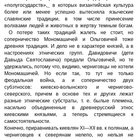
«полугосударств»,
в которых византийская культура
более или менее успешно вытесняла языческие
славянские традиции, в том числе принесение
волхвами людей и животных в жертву темным богам.
О потере таких традиций жалеть не стоит, но
соперничество Мономашичей и Ольговичей тоже
древняя традиция. И дело не в характере князей, а в
настроениях этнических групп. Давидовичи (дети
Давыда Святославича) предали Ольговичей, но те
удержались, потому что, видимо, черниговцы не хотели
Мономашичей. Но если так, то тут не только
феодальная война, а и соперничество двух
субэтносов: киевско-волынского и чернигово-
северского, причем в основе тех и других лежат
разные этнические субстраты, т. е. былые племена,
насильно объединенные в древнерусский этнос
киевскими князьями, а теперь стремящиеся к
самостоятельности.
Конечно, приравнивать киевлян XI—XII вв. к полянам, а
черниговцев к северянам нелепо, но нельзя не