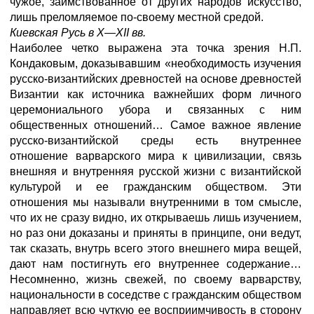
чужое, заимствованное от других народов искусство,
лишь преломляемое по-своему местной средой.
Киевская Русь в X—XII вв.
Наиболее четко выражена эта точка зрения Н.П.
Кондаковым, доказывавшим «необходимость изучения
русско-византийских древностей на основе древностей
Византии как источника важнейших форм личного
церемониального убора и связанных с ним
общественных отношений… Самое важное явление
русско-византийской среды есть внутреннее
отношение варварского мира к цивилизации, связь
внешняя и внутренняя русской жизни с византийской
культурой и ее гражданским обществом. Эти
отношения мы называли внутренними в том смысле,
что их не сразу видно, их открываешь лишь изучением,
но раз они доказаны и приняты в принципе, они ведут,
так сказать, внутрь всего этого внешнего мира вещей,
дают нам постигнуть его внутреннее содержание…
Несомненно, жизнь свежей, по своему варварству,
национальности в соседстве с гражданским обществом
направляет всю чуткую ее восприимчивость в сторону