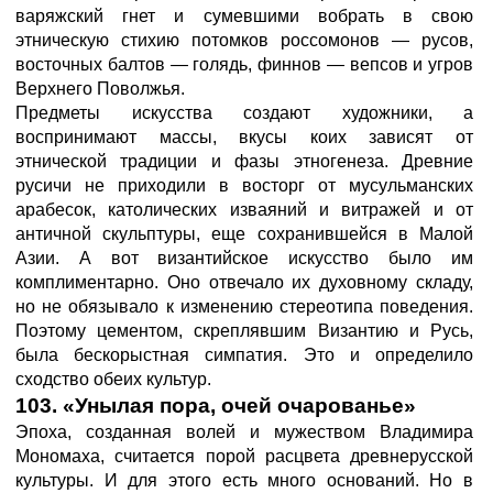
варяжский гнет и сумевшими вобрать в свою
этническую стихию потомков россомонов — русов,
восточных балтов — голядь, финнов — вепсов и угров
Верхнего Поволжья.
Предметы искусства создают художники, а
воспринимают массы, вкусы коих зависят от
этнической традиции и фазы этногенеза. Древние
русичи не приходили в восторг от мусульманских
арабесок, католических изваяний и витражей и от
античной скульптуры, еще сохранившейся в Малой
Азии. А вот византийское искусство было им
комплиментарно. Оно отвечало их духовному складу,
но не обязывало к изменению стереотипа поведения.
Поэтому цементом, скреплявшим Византию и Русь,
была бескорыстная симпатия. Это и определило
сходство обеих культур.
103. «Унылая пора, очей очарованье»
Эпоха, созданная волей и мужеством Владимира
Мономаха, считается порой расцвета древнерусской
культуры. И для этого есть много оснований. Но в