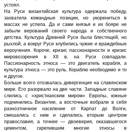
устоял.
На Руси византийская культура одержала победу,
захватила командные позиции, но укорениться в
массах не успела. Да и сами князья и их бояре не
забыли верований своего народа и собственного
детства. Культура Древней Руси была блестящей, но
рыхлой, а вокруг Руси клубились чужие и враждебные
вероучения. Короче, кризис пассионарности и кризис
мировоззрения в XII в. на Руси совпадали.
Пассионарность этноса — это двигатель корабля, а
культура этноса — это руль. Кораблю необходимо и то
и другое.
Больше всего отозвалась дивергенция на славянском
мире. Его разорвало на две части. Западные славяне
слились с «христианским миром» Европы, южные
подчинились Византии, а восточные вобрали в себя
разноэтничное население от Карпат до Волги,
смешались с ним и сделались вторым центром
православия, а точнее — двоеверия, оказавшегося
цементом, скрепившим многие этносы в