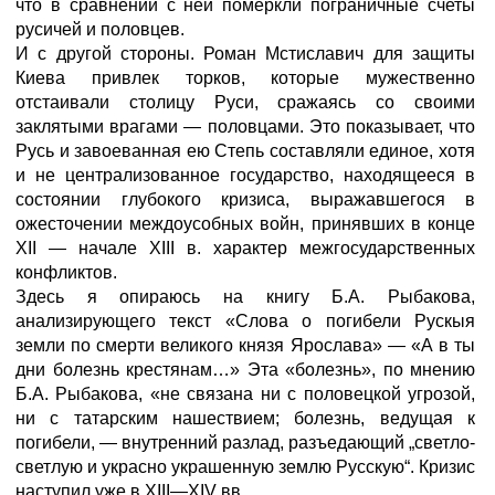
что в сравнении с ней померкли пограничные счеты
русичей и половцев.
И с другой стороны. Роман Мстиславич для защиты
Киева привлек торков, которые мужественно
отстаивали столицу Руси, сражаясь со своими
заклятыми врагами — половцами. Это показывает, что
Русь и завоеванная ею Степь составляли единое, хотя
и не централизованное государство, находящееся в
состоянии глубокого кризиса, выражавшегося в
ожесточении междоусобных войн, принявших в конце
XII — начале XIII в. характер межгосударственных
конфликтов.
Здесь я опираюсь на книгу Б.А. Рыбакова,
анализирующего текст «Слова о погибели Рускыя
земли по смерти великого князя Ярослава» — «А в ты
дни болезнь крестянам…» Эта «болезнь», по мнению
Б.А. Рыбакова, «не связана ни с половецкой угрозой,
ни с татарским нашествием; болезнь, ведущая к
погибели, — внутренний разлад, разъедающий „светло-
светлую и украсно украшенную землю Русскую“. Кризис
наступил уже в XIII—XIV вв.