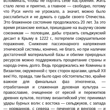
вспоминать, чтобы не портить себе настроения. Жить
стало легко и приятно, а главное — свободно, потому
что Руси ничто не угрожало, а значит, можно было
расслабиться и не думать о судьбе своего Отечества.
Это блаженное состояние продолжалось 20 лет. За это
время рязанские князья, пришедшие на выручку своим
союзникам — половцам, дабы отразить сельджукский
десант в Крыму в 1222 г., потерпели сокрушительное
поражение. Снижение пассионарного напряжения
этнической системы, конечно, не благо, но при наличии
достаточной материальной базы и обилии природных
ресурсов можно поддерживать процветание страны и
народа очень долго. Ведь продержались же Комнины в
Византии, окруженной с трех сторон врагами, целый XII
век! Но, правда, там было одно обстоятельство, крайне
важное для финальных фаз этногенеза, —
отработанная и слаженная духовная культура —
православие, очищенное от ересей и пережитков
древних культов, поэтому византийский утес принимал
удары бурных волн: с востока — сельджуков, с запада
— норманнов, с севера — печенегов и венгров — и