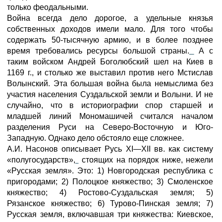
только феодальными.
Война всегда дело дорогое, а удельные князья
собственных доходов имели мало. Для того чтобы
содержать 50-тысячную армию, и в более позднее
время требовались ресурсы большой страны.
А с
таким войском Андрей Боголюбский шел на Киев в
1169 г., и столько же выставил против него Мстислав
Волынский. Эта большая война была немыслима без
участия населения Суздальской земли и Волыни. И не
случайно, что в историографии спор старшей и
младшей линий Мономашичей считался началом
разделения Руси на Северо-Восточную и Юго-
Западную. Однако дело обстояло еще сложнее.
А.И. Насонов описывает Русь XI—XII вв. как систему
«полугосударств»,
стоящих на порядок ниже, нежели
«Русская земля». Это: 1) Новгородская республика с
пригородами; 2) Полоцкое княжество; 3) Смоленское
княжество; 4) Ростово-Суздальская земля; 5)
Рязанское княжество; 6) Турово-Пинская земля; 7)
Русская земля, включавшая три княжества: Киевское,