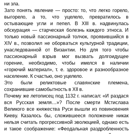
ни зла.
Зато понять явление — просто: то, что легко горело,
выгорело, а то, что уцелело, превратилось в
остывающие угли и пепел. В XIII в. надвинулась
обскурация — старческая болезнь каждого этноса. И
только новый пассионарный толчок, проявившийся в
XIV в., позволил не оборваться культурной традиции,
унаследованной от Византии. Но для того чтобы
пассионарный взрыв мог вызвать долгоидущее
горение, необходимо, чтобы имелся в наличии
«горючий материал», т. е. здоровое и разнообразное
население. К счастью, оно уцелело.
Это были реликтовые славянские племена,
сохранившие самобытность в XII в.
Почему же летописец под 1132 г. написал: «И раздася
вся Русская земля…»? После смерти Мстислава
Великого все княжества Руси вышли из повиновения
Киеву. Казалось бы, сложившееся положение никак
нельзя считать прогрессивной эволюцией, однако есть
и такое соображение: «Феодальная раздробленность