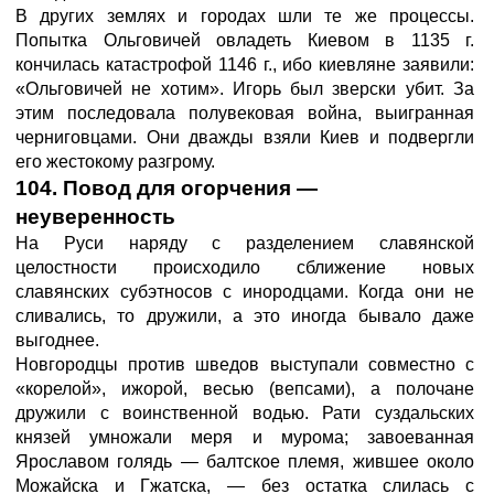
В других землях и городах шли те же процессы.
Попытка Ольговичей овладеть Киевом в 1135 г.
кончилась катастрофой 1146 г., ибо киевляне заявили:
«Ольговичей не хотим». Игорь был зверски убит. За
этим последовала полувековая война, выигранная
черниговцами. Они дважды взяли Киев и подвергли
его жестокому разгрому.
104. Повод для огорчения —
неуверенность
На Руси наряду с разделением славянской
целостности происходило сближение новых
славянских субэтносов с инородцами. Когда они не
сливались, то дружили, а это иногда бывало даже
выгоднее.
Новгородцы против шведов выступали совместно с
«корелой», ижорой, весью (вепсами), а полочане
дружили с воинственной водью. Рати суздальских
князей умножали меря и мурома; завоеванная
Ярославом голядь — балтское племя, жившее около
Можайска и Гжатска, — без остатка слилась с