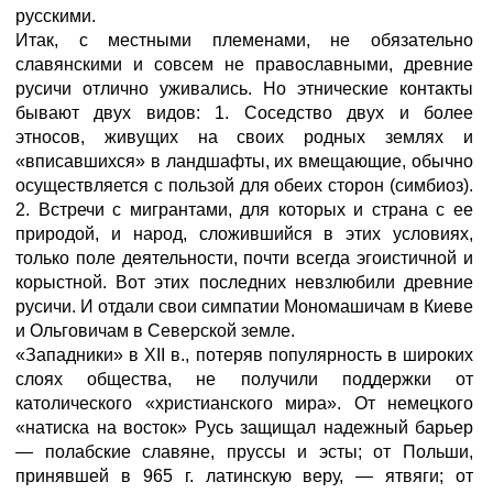
русскими.
Итак, с местными племенами, не обязательно
славянскими и совсем не православными, древние
русичи отлично уживались. Но этнические контакты
бывают двух видов: 1. Соседство двух и более
этносов, живущих на своих родных землях и
«вписавшихся» в ландшафты, их вмещающие, обычно
осуществляется с пользой для обеих сторон (симбиоз).
2. Встречи с мигрантами, для которых и страна с ее
природой, и народ, сложившийся в этих условиях,
только поле деятельности, почти всегда эгоистичной и
корыстной. Вот этих последних невзлюбили древние
русичи. И отдали свои симпатии Мономашичам в Киеве
и Ольговичам в Северской земле.
«Западники» в XII в., потеряв популярность в широких
слоях общества, не получили поддержки от
католического «христианского мира». От немецкого
«натиска на восток» Русь защищал надежный барьер
— полабские славяне, пруссы и эсты; от Польши,
принявшей в 965 г. латинскую веру, — ятвяги; от