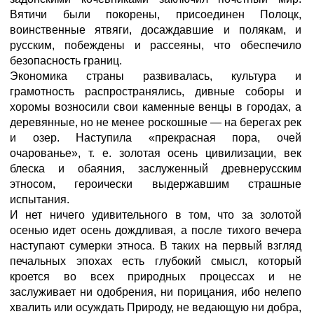
Вятичи были покорены, присоединен Полоцк,
воинственные ятвяги, досаждавшие и полякам, и
русским, побеждены и рассеяны, что обеспечило
безопасность границ.
Экономика страны развивалась, культура и
грамотность распространялись, дивные соборы и
хоромы возносили свои каменные венцы в городах, а
деревянные, но не менее роскошные — на берегах рек
и озер. Наступила «прекрасная пора, очей
очарованье», т. е. золотая осень цивилизации, век
блеска и обаяния, заслуженный древнерусским
этносом, героически выдержавшим страшные
испытания.
И нет ничего удивительного в том, что за золотой
осенью идет осень дождливая, а после тихого вечера
наступают сумерки этноса. В таких на первый взгляд
печальных эпохах есть глубокий смысл, который
кроется во всех природных процессах и не
заслуживает ни одобрения, ни порицания, ибо нелепо
хвалить или осуждать Природу, не ведающую ни добра,