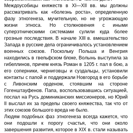
Междоусобицы княжеств в XI—XII вв. мы должны
рассматривать как «болезнь роста», определенную
фазу этногенеза, мучительную, но не угрожающую
жизни этноса. Но столкновения с иными
суперэтническими системами сулили куда более
грозные последствия. В начале XIII в. вмешательство
Запада в русские дела ограничивалось установлением
военных союзов. Поскольку Польша и Венгрия
находились в гвельфском блоке, Волынь выступила за
гибеллинов, причем князь Роман в 1205 г. пал в бою, а
его соперники, черниговцы и суздальцы, установили
контакты с папой и поддержали Новгород в его борьбе
с Ливонским орденом, стоявшим на стороне
Гогенштауфенов. Папа, воспользовавшись ситуацией,
послал на Русь доминиканских миссионеров, но Юрий
II выслал их за пределы своего княжества, так что от
этих союзов большого вреда не было.
Людям подобных фаз этногенеза всегда кажется, что
они подошли к порогу счастья, что они около
завершения развития, которое в XIX в. стали называть