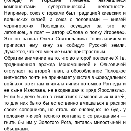
(голядь) и тюркские племена, являвшиеся
компонентами суперэтнической целостности.
Например, союз с торками был традицией киевских и
волынских князей, а союз с половцами — князей
черниговских. Последних осуждает за это не
летописец, а поэт — автор «Слова о полку Игореве».
Это он назвал Олега Святославича Гориславичем и
приписал ему вину за «обиду» Русской земли.
Думается, что его мнение было пристрастным.
Обратим внимание на то, что во второй половине XII в.
традиционная вражда Мономашичей и Ольговичей
отступает на второй план, а обособленное Полоцкое
княжество почти не принимает участия в «феодальных
войнах», хотя там княжила линия потомков Рогнеды и
ее сына Изяслава, не входившая в «ряд Ярославль».
Если бы дело было в симпатиях самовольных князей,
то для них было бы естественно вмешаться в распри
своих соперников, но столь же очевидно: не будь у
полоцких князей тесного контакта с согражданами —
гнить бы им у Золотого Рога, питаясь милостыней и
объедками.