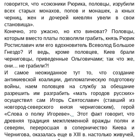
говорится, что «союзники Рюрика, половцы, изрубили
всех старых монахов, попов и монашек, а юных
черниц, жен и дочерей киевлян увели в свои
становища».
Конечно, это ужасно, но кто виноват? Половцы,
которым вместо платы позволяли грабить, князь Рюрик
Ростиславич или его вдохновитель Всеволод Большое
Гнездо? И ведь, кроме половцев, Киев брали
черниговцы, приведенные Ольговичами; так что же,
они… не грабили?!
И самое неожиданное тут то, что создание
антикиевской коалиции, дипломатическую подготовку
войны, наем половцев на службу за обещание
разрешить им разграбить «мать городов русских»
осуществил сам Игорь Святославич (ставший из
новгород-северского князя черниговским), герой
«Слова о полку Игореве».
Этот факт говорит, что
древняя традиция межплеменной вражды полян и
северян, переросшая в соперничество Киева и
Чернигова, оказалась еще в XIII в. настолько живучей,