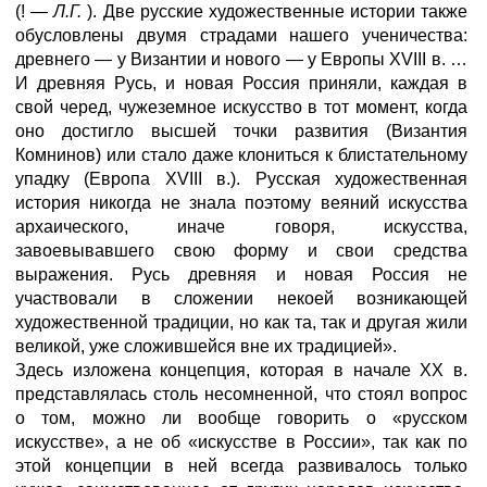
(! —
Л.Г.
). Две русские художественные истории также
обусловлены двумя страдами нашего ученичества:
древнего — у Византии и нового — у Европы XVIII в. …
И древняя Русь, и новая Россия приняли, каждая в
свой черед, чужеземное искусство в тот момент, когда
оно достигло высшей точки развития (Византия
Комнинов) или стало даже клониться к блистательному
упадку (Европа XVIII в.). Русская художественная
история никогда не знала поэтому веяний искусства
архаического, иначе говоря, искусства,
завоевывавшего свою форму и свои средства
выражения. Русь древняя и новая Россия не
участвовали в сложении некоей возникающей
художественной традиции, но как та, так и другая жили
великой, уже сложившейся вне их традицией».
Здесь изложена концепция, которая в начале XX в.
представлялась столь несомненной, что стоял вопрос
о том, можно ли вообще говорить о «русском
искусстве», а не об «искусстве в России», так как по
этой концепции в ней всегда развивалось только