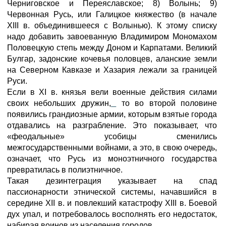
Черниговское и Переяславское; 8) Волынь; 9)
Червонная Русь, или Галицкое княжество (в начале
XIII в. объединившееся с Волынью). К этому списку
надо добавить завоеванную Владимиром Мономахом
Половецкую степь между Доном и Карпатами. Великий
Булгар, задонские кочевья половцев, аланские земли
на Северном Кавказе и Хазария лежали за границей
Руси.
Если в XI в. князья вели военные действия силами
своих небольших дружин,
то во второй половине
появились грандиозные армии, которым взятые города
отдавались на разграбление. Это показывает, что
«феодальные» усобицы сменились
межгосударственными войнами, а это, в свою очередь,
означает, что Русь из моноэтничного государства
превратилась в полиэтничное.
Такая дезинтеграция указывает на спад
пассионарности этнической системы, начавшийся в
середине XII в. и повлекший катастрофу XIII в. Боевой
дух упал, и потребовалось восполнять его недостаток,
набирая воинов из населения городов.