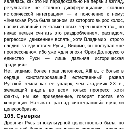
являлась, как это ни парадоксально на первый взгляд,
результатом не столько дифференциации, сколько
исторической интеграции» — и пояснение к нему:
«Киевская Русь была зерном, из которого вырос колос,
насчитывавший несколько новых зерен-княжеств»,
но
никак нельзя считать это раздроблением, распадом,
регрессом, движением вспять,
хотя Владимир I строго
следил за единством Руси.
Видимо, он поступал «не
прогрессивно», ибо уже «для эпохи Юрия Долгорукого
единство Руси — лишь дальняя историческая
традиция».
Нет, видимо, более прав летописец XIII в., с болью в
сердце констатировавший естественный развал
Русской земли как ее упадок, чем академик XX в.,
желающий видеть во всем только прогресс, хотя
факты, им же приведенные, говорят против его
концепции. Называть распад «интеграцией» вряд ли
целесообразно.
105. Сумерки
Древняя Русь этнокультурной целостностью была, но