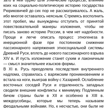
зато в ней бурно шли этнические процессы, влияние
коих на социально-политическую историю государства
Рюриковичей до сих пор не рассматривалось. А жаль,
ибо многое оставалось неясным. Стремясь восполнить
этот пробел, мы вынуждены отступить от принятой
повествовательной манеры изложения, чтобы не
писать заново историю России, в чем нет надобности.
Проще и легче описать процесс этногенеза в
инерционной фазе при постоянном снижении
пассионарного напряжения этносоциальной системы
Древней Руси, вплоть до нового пассионарного взрыва
XIV в. И пусть изложение станет сухим и лаконичным
— смысл значительнее изысков формы.
В XI в. Русь преодолела последствия внутреннего
надлома, справилась с варяжским проникновением и
встала на ноги, выиграв войну с Хазарией. Ослабление
восточных соседей Руси и отдаленность западных
сводили внешние конфликты к минимуму. Подлинным
бичом страны были в XII и особенно в XIII в.
междоусобицы, которые мы теперь называем
феодальными войнами. Но, к несчастью, они были не