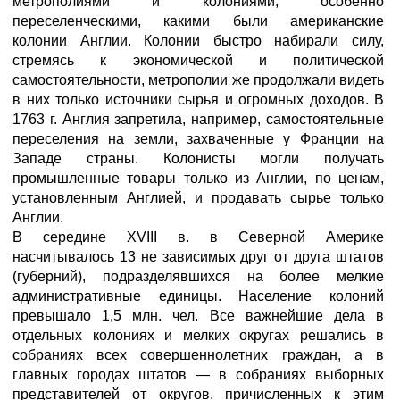
метрополиями и колониями, особенно
переселенческими, какими были американские
колонии Англии. Колонии быстро набирали силу,
стремясь к экономической и политической
самостоятельности, метрополии же продолжали видеть
в них только источники сырья и огромных доходов. В
1763 г. Англия запретила, например, самостоятельные
переселения на земли, захваченные у Франции на
Западе страны. Колонисты могли получать
промышленные товары только из Англии, по ценам,
установленным Англией, и продавать сырье только
Англии.
В середине XVIII в. в Северной Америке
насчитывалось 13 не зависимых друг от друга штатов
(губерний), подразделявшихся на более мелкие
административные единицы. Население колоний
превышало 1,5 млн. чел. Все важнейшие дела в
отдельных колониях и мелких округах решались в
собраниях всех совершеннолетних граждан, а в
главных городах штатов — в собраниях выборных
представителей от округов, причисленных к этим