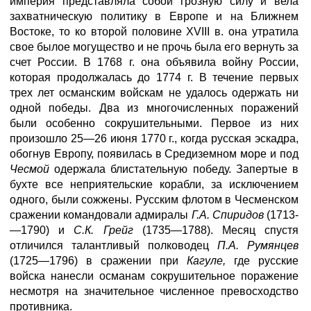
империя представляла собой грозную силу и вела
захватническую политику в Европе и на Ближнем
Востоке, то ко второй половине XVIII в. она утратила
свое былое могущество и не прочь была его вернуть за
счет России. В 1768 г. она объявила войну России,
которая продолжалась до 1774 г. В течение первых
трех лет османским войскам не удалось одержать ни
одной победы. Два из многочисленных поражений
были особенно сокрушительными. Первое из них
произошло 25—26 июня 1770 г., когда русская эскадра,
обогнув Европу, появилась в Средиземном море и под
Чесмой
одержала блистательную победу. Запертые в
бухте все неприятельские корабли, за исключением
одного, были сожжены. Русским флотом в Чесменском
сражении командовали адмиралы
Г.А. Спиридов
(1713-
—1790) и
С.К. Грейг
(1735—1788). Месяц спустя
отличился талантливый полководец
П.А. Румянцев
(1725—1796) в сражении при
Кагуле,
где русские
войска нанесли османам сокрушительное поражение
несмотря на значительное численное превосходство
противника.