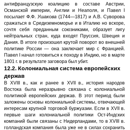
антифранцузскую коалицию в составе Австрии,
Османской империи, Англии и Неаполя, и Павел I
посылает Ф.Ф.
Ушакова
(1744—1817) и А.В. Суворова
сражаться в Средиземноморье и в Италию но вскоре,
сочтя себя преданным союзниками, образует лигу
нейтральных стран, куда входят Пруссия, Швеция и
Дания. В итоге произошел крутой поворот во внешней
политике России — она заключает мир с Францией.
Павел I начал готовиться к походу в Индию, но в марте
1801 г. в результате заговора был убит.
12.2. Колониальная система европейских
держав
В XVIII в., как и ранее в XVII в., история народов
Востока была неразрывно связана с колониальной
политикой европейских держав. В этот период были
заложены основы колониальной системы, отвечающей
интересам крупной торговой буржуазии. Если в XVII в.
первые шаги колониальной политики Ост-Индских
компаний были связаны с Нидерландами, то в XVIII в.
голландская компания была уже не в силах сохранить