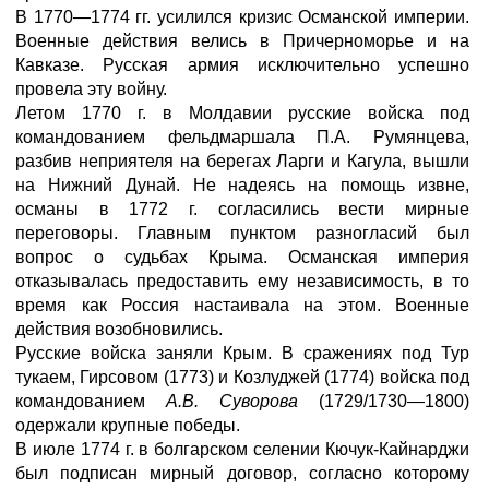
В 1770—1774 гг. усилился кризис Османской империи.
Военные действия велись в Причерноморье и на
Кавказе. Русская армия исключительно успешно
провела эту войну.
Летом 1770 г. в Молдавии русские войска под
командованием фельдмаршала П.А. Румянцева,
разбив неприятеля на берегах Ларги и Кагула, вышли
на Нижний Дунай. Не надеясь на помощь извне,
османы в 1772 г. согласились вести мирные
переговоры. Главным пунктом разногласий был
вопрос о судьбах Крыма. Османская империя
отказывалась предоставить ему независимость, в то
время как Россия настаивала на этом. Военные
действия возобновились.
Русские войска заняли Крым. В сражениях под Тур
тукаем, Гирсовом (1773) и Козлуджей (1774) войска под
командованием
А.В. Суворова
(1729/1730—1800)
одержали крупные победы.
В июле 1774 г. в болгарском селении Кючук-Кайнарджи
был подписан мирный договор, согласно которому