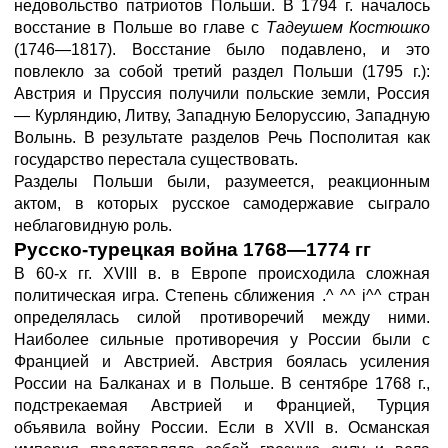
недовольство патриотов Польши. В 1794 г. началось
восстание в Польше во главе с
Тадеушем Костюшко
(1746—1817). Восстание было подавлено, и это
повлекло за собой третий раздел Польши (1795 г.):
Австрия и Пруссия получили польские земли, Россия
— Курляндию, Литву, Западную Белоруссию, Западную
Волынь. В результате разделов Речь Посполитая как
государство перестала существовать.
Разделы Польши были, разумеется, реакционным
актом, в которых русское самодержавие сыграло
неблаговидную роль.
Русско-турецкая война 1768—1774 гг
В 60-х гг. XVIII в. в Европе происходила сложная
политическая игра. Степень сближения .^ ^^ i^^ стран
определялась силой противоречий между ними.
Наиболее сильные противоречия у России были с
Францией и Австрией. Австрия боялась усиления
России на Балканах и в Польше. В сентябре 1768 г.,
подстрекаемая Австрией и Францией, Турция
объявила войну России. Если в XVII в. Османская