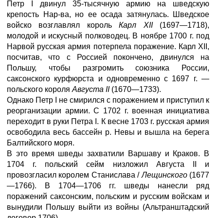
Петр I двинул 35-тысячную армию на шведскую
крепость Нар-ва, но ее осада затянулась. Шведское
войско возглавлял король
Карл XII
(1697—1718),
молодой и искусный полководец. В ноябре 1700 г. под
Нарвой русская армия потерпела поражение. Карл XII,
посчитав, что с Россией покончено, двинулся на
Польшу, чтобы разгромить союзника России,
саксонского курфюрста и одновременно с 1697 г. —
польского короля
Августа II
(1670—1733).
Однако Петр I не смирился с поражением и приступил к
реорганизации армии. С 1702 г. военная инициатива
переходит в руки Петра I. К весне 1703 г. русская армия
освободила весь бассейн р. Невы и вышла на берега
Балтийского моря.
В это время шведы захватили Варшаву и Краков. В
1704 г. польский сейм низложил Августа II и
провозгласил королем Станислава /
Лещинского
(1677
—1766). В 1704—1706 гг. шведы нанесли ряд
поражений саксонским, польским и русским войскам и
вынудили Польшу выйти из войны (Альтранштадский
договор 1706).