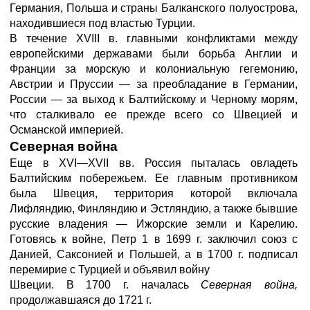
Германия, Польша и страны Балканского полуострова,
находившиеся под властью Турции.
В течение XVIII в. главными конфликтами между
европейскими державами были борьба Англии и
Франции за морскую и колониальную гегемонию,
Австрии и Пруссии — за преобладание в Германии,
России — за выход к Балтийскому и Черному морям,
что сталкивало ее прежде всего со Швецией и
Османской империей.
Северная война
Еще в XVI—XVII вв. Россия пыталась овладеть
Балтийским побережьем. Ее главным противником
была Швеция, территория которой включала
Лифляндию, Финляндию и Эстляндию, а также бывшие
русские владения — Ижорские земли и Карелию.
Готовясь к войне, Петр 1 в 1699 г. заключил союз с
Данией, Саксонией и Польшей, а в 1700 г. подписал
перемирие с Турцией и объявил войну
Швеции. В 1700 г. началась
Северная война,
продолжавшаяся до 1721 г.