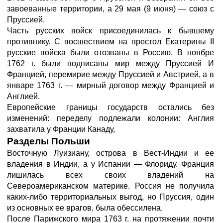
завоеванные территории, а 29 мая (9 июня) — союз с
Пруссией.
Часть русских войск присоединилась к бывшему
противнику. С восшествием на престол Екатерины II
русские войска были отозваны в Россию. В ноябре
1762 г. были подписаны мир между Пруссией И
Францией, перемирие между Пруссией и Австрией, а в
январе 1763 г. — мирный договор между Францией и
Англией.
Европейские границы государств остались без
изменений: переделу подлежали колонии: Англия
захватила у Франции Канаду,
Разделы Польши
Восточную Луизиану, острова в Вест-Индии и ее
владения в Индии, а у Испании — Флориду. Франция
лишилась всех своих владений на
Североамериканском материке. Россия не получила
каких-либо территориальных выгод, но Пруссия, один
из основных ее врагов, была обессилена.
После Парижского мира 1763 г. на протяжении почти