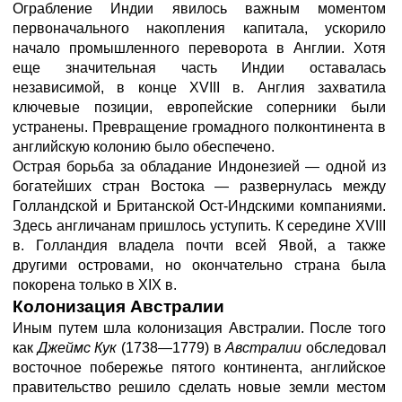
Ограбление Индии явилось важным моментом
первоначального накопления капитала, ускорило
начало промышленного переворота в Англии. Хотя
еще значительная часть Индии оставалась
независимой, в конце XVIII в. Англия захватила
ключевые позиции, европейские соперники были
устранены. Превращение громадного полконтинента в
английскую колонию было обеспечено.
Острая борьба за обладание Индонезией — одной из
богатейших стран Востока — развернулась между
Голландской и Британской Ост-Индскими компаниями.
Здесь англичанам пришлось уступить. К середине XVIII
в. Голландия владела почти всей Явой, а также
другими островами, но окончательно страна была
покорена только в XIX в.
Колонизация
Австралии
Иным путем шла колонизация Австралии. После того
как
Джеймс Кук
(1738—1779) в
Австралии
обследовал
восточное побережье пятого континента, английское
правительство решило сделать новые земли местом