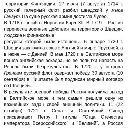
территории Финляндии. 27 июля (7 августа) 1714 г.
русский галерный флот разбил шведский у
мыса
Гангут.
На суше русская армия достигла Лулео.
В 1718 г. погиб в Норвегии Карл XII. В 1719 г. Россия
перенесла военные действия на территорию Швеции,
людские и финансовые
ресурсы которой были истощены. В январе 1720 г.
Швеция заключила союз с Англией и мир с Пруссией, а
в июне — с Данией. В мае 1720 г. в Балтийское море
вошла английская эскадра, но ее попытки напасть на
Ревель были безрезультатны. В 1720 г. у острова
Гренгам
русский флот одержал победу. 30 августа (10
сентября) в Ништадте был подписан мирный договор
со Швецией.
В результате военной победы Россия получила выход
в Балтийское море и тем самым решила одну из
важнейших задач своей внешней политики. 11 (22
октября) 1721 г. Сенат и Святейший Синод
присваивают Петру I титулы "Отца Отечества
императора Всероссийского" и "Великий", а Россия