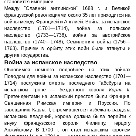
становится империей.
Между "Славной английской" 1688 г. и Великой
французской революциями около 35 лет приходится на
войны между Францией и Англией. Война за испанское
наследство (1701—1714), война за польское
наследство (1733—1738), война за австрийское
наследство (1740—1748), Семилетняя война (1756—
1763). Причем в орбиту этих войн были втянуты и
другие государства.
Война за испанское наследство
Обновимся немного подробнее на этих войнах
Поводом для войны за испанское наследство (1701—
1714) послужила смерть последнего Габсбурга на
испанском троне — бездетного короля
Карла II.
Претендентами на испанский престол были Франция,
Священная Римская империя и Пруссия. По
завещанию Карла II, стремившегося избежать раздела
испанских владений, корона должна была перейти к
внуку французского короля Филиппу, герцогу
Анжуйскому. В 1700 г. он стал испанским королем