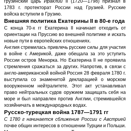
грузинский царь
Ираклий
II (1720—1798) признал в
1783 г. протекторат России над Грузией. Русские
войска вступили в Грузию.
Внешняя политика Екатерины II в 80-е года
С конца 70-х гг Екатерина II начинает отходить от
ориентации на Пруссию во внешней политике и искать
новые пути в европейских отношениях.
Англия стремилась привлечь русские силы для участия
в войне с Америкой, даже обещала за это уступить
России остров Менорка. Но Екатерина II не проявила
стремления сражаться за других. Напротив, в связи с
англо-американской войной Россия 28 февраля 1780 г.
выступила со знаменитой декларацией о морском
вооруженном нейтралитете. Этот акт устанавливал
право нейтральных судов оружием защищать себя на
море и был направлен против Англии, стремившейся
хозяйничать в международных водах.
Русско-турецкая война 1787—1791 гг
С 1780 г начинается сближение России с Австрией
почве общих интересов в отношении Турции и Польши.