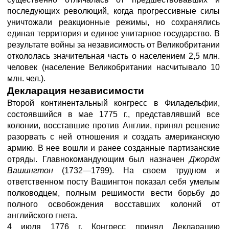
последующих революций, когда прогрессивные силы
уничтожали реакционные режимы, но сохранялись
единая территория и единое унитарное государство. В
результате войны за независимость от Великобритании
откололась значительная часть о населением 2,5 млн.
человек (население Великобритании насчитывало 10
млн. чел.).
Декларация независимости
Второй континентальный конгресс в Филадельфии,
состоявшийся в мае 1775 г., представлявший все
колонии, восставшие против Англии, принял решение
разорвать с ней отношения и создать американскую
армию. В нее вошли и ранее созданные партизанские
отряды. Главнокомандующим был назначен
Джордж
Вашингтон
(1732—1799). На своем трудном и
ответственном посту Вашингтон показал себя умелым
полководцем, полным решимости вести борьбу до
полного освобождения восставших колоний от
английского гнета.
4 июля 1776 г. Конгресс принял Декларацию