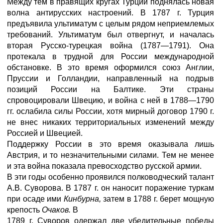
Между тем в правящих кругах Турции поднялась новая
волна антирусских настроений. В 1787 г. Турция
предъявила ультиматум с целым рядом неприемлемых
требований. Ультиматум был отвергнут, и началась
вторая Русско-турецкая война (1787—1791). Она
протекала в трудной для России международной
обстановке. В это время оформился союз Англии,
Пруссии и Голландии, направленный на подрыв
позиций России на Балтике. Эти страны
спровоцировали Швецию, и война с ней в 1788—1790
гг. ослабила силы России, хотя мирный договор 1790 г.
не внес никаких территориальных изменений между
Россией и Швецией.
Поддержку России в это время оказывала лишь
Австрия, и то незначительными силами. Тем не менее
и эта война показала превосходство русской армии.
В эти годы особенно проявился полководческий талант
А.В. Суворова. В 1787 г. он наносит поражение туркам
при осаде ими
Кинбурна,
затем в 1788 г. берет мощную
крепость
Очаков.
В
1789 г. Суворов одержал две убедительные победы