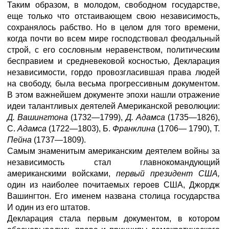
Таким образом, в молодом, свободном государстве,
еще только что отстаивающем свою независимость,
сохранялось рабство. Но в целом для того времени,
когда почти во всем мире господствовал феодальный
строй, с его сословным неравенством, политическим
бесправием и средневековой косностью, Декларация
независимости, гордо провозгласившая права людей
на свободу, была весьма прогрессивным документом.
В этом важнейшем документе эпохи нашли отражение
идеи талантливых деятелей Американской революции:
Д. Вашингтона
(1732—1799),
Д. Адамса
(1735—1826),
С.
Адамса
(1722—1803), Б.
Франклина
(1706— 1790), Т.
Пейна
(1737—1809).
Самым знаменитым американским деятелем войны за
независимость стал главнокомандующий
американскими войсками,
первый президент США,
один из наиболее почитаемых героев США, Джордж
Вашингтон. Его именем названа столица государства
И один из его штатов.
Декларация стала первым документом, в котором