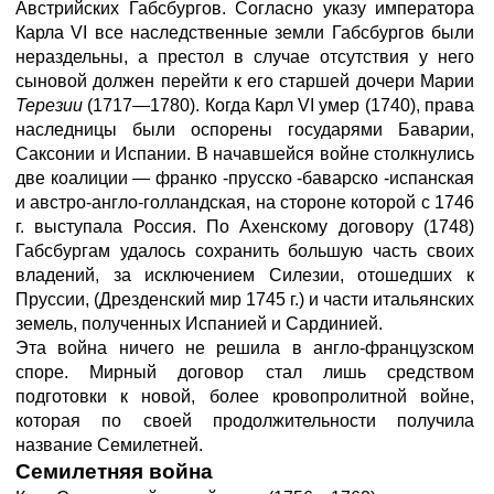
Австрийских Габсбургов. Согласно указу императора
Карла VI все наследственные земли Габсбургов были
нераздельны, а престол в случае отсутствия у него
сыновой должен перейти к его старшей дочери Марии
Терезии
(1717—1780). Когда Карл VI умер (1740), права
наследницы были оспорены государями Баварии,
Саксонии и Испании. В начавшейся войне столкнулись
две коалиции — франко -прусско -баварско -испанская
и австро-англо-голландская, на стороне которой с 1746
г. выступала Россия. По Ахенскому договору (1748)
Габсбургам удалось сохранить большую часть своих
владений, за исключением Силезии, отошедших к
Пруссии, (Дрезденский мир 1745 г.) и части итальянских
земель, полученных Испанией и Сардинией.
Эта война ничего не решила в англо-французском
споре. Мирный договор стал лишь средством
подготовки к новой, более кровопролитной войне,
которая по своей продолжительности получила
название Семилетней.
Семилетняя война