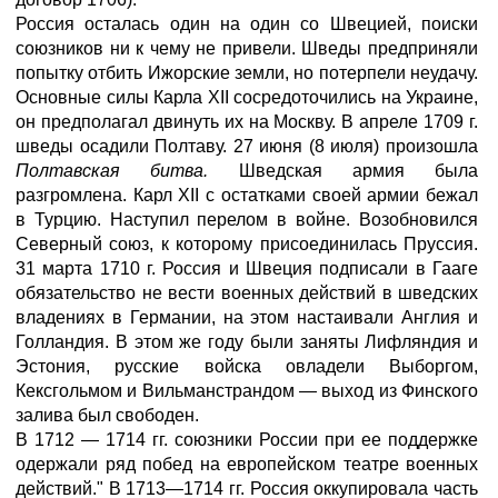
Россия осталась один на один со Швецией, поиски
союзников ни к чему не привели. Шведы предприняли
попытку отбить Ижорские земли, но потерпели неудачу.
Основные силы Карла XII сосредоточились на Украине,
он предполагал двинуть их на Москву. В апреле 1709 г.
шведы осадили Полтаву. 27 июня (8 июля) произошла
Полтавская битва.
Шведская армия была
разгромлена. Карл XII с остатками своей армии бежал
в Турцию. Наступил перелом в войне. Возобновился
Северный союз, к которому присоединилась Пруссия.
31 марта 1710 г. Россия и Швеция подписали в Гааге
обязательство не вести военных действий в шведских
владениях в Германии, на этом настаивали Англия и
Голландия. В этом же году были заняты Лифляндия и
Эстония, русские войска овладели Выборгом,
Кексгольмом и Вильманстрандом — выход из Финского
залива был свободен.
В 1712 — 1714 гг. союзники России при ее поддержке
одержали ряд побед на европейском театре военных
действий." В 1713—1714 гг. Россия оккупировала часть