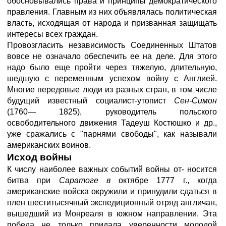
обосновывались права и принципы демократического
правления. Главным из них объявлялась политическая
власть, исходящая от народа и призванная защищать
интересы всех граждан.
Провозгласить независимость Соединенных Штатов
вовсе не означало обеспечить ее на деле. Для этого
надо было еще пройти через тяжелую, длительную,
шедшую с переменным успехом войну с Англией.
Многие передовые люди из разных стран, в том числе
будущий известный социалист-утопист
Сен-Симон
(1760— 1825), руководитель польского
освободительного движения Тадеуш Костюшко и др.,
уже сражались с "парнями свободы", как называли
американских воинов.
Исход войны
К числу наиболее важных событий войны от- носится
битва при
Саратоге в
октябре 1777 г., когда
американские войска окружили и принудили сдаться в
плен шеститысячный экспедиционный отряд англичан,
вышедший из Монреаля в южном направлении. Эта
победа не только придала уверенности молодой