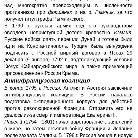
над многократно превосходящим в численности
противником при
фокшанах
и на р.
Рымник,
за что
получил титул графа Рымникского.
В 1790 г. русская армия под его руководством
овладела неприступной дотоле крепостью
Измаил.
Русские войска опять перешли Дунай и готовы были
идти на Константинополь. Турция была вынуждена
подписать с Россией мирный договор в Яссах 29
декабря (9 января) 1792 г., подтверждающий условия
Кючук -Кайнарджийского мира, а также признающий
присоединение к России Крыма.
Антифранцузская коалиция
В конце 1795 г Россия,
Англия и Австрия заключили
антифранцузскую коалицию. В России началась
подготовка экспедиционного корпуса для действий
против революционной Франции. Отправить его не
удалось из-за смерти императрицы Екатерины II.
Павел 1
(1754—1801) начал царствование с заявлений
о мире, но затем объявил войну Франции и Испании
после захвата Мальты. В 1798 г. Россия вошла в новую