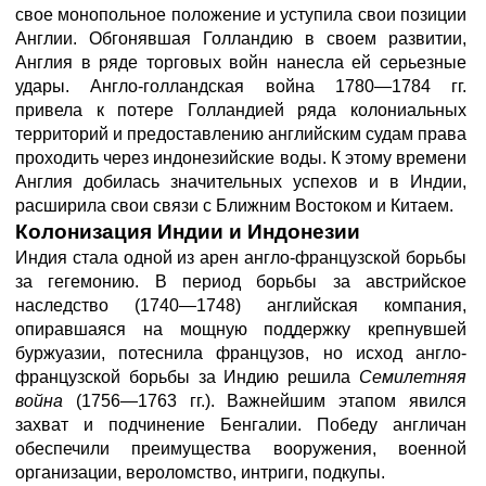
свое монопольное положение и уступила свои позиции
Англии. Обгонявшая Голландию в своем развитии,
Англия в ряде торговых войн нанесла ей серьезные
удары. Англо-голландская война 1780—1784 гг.
привела к потере Голландией ряда колониальных
территорий и предоставлению английским судам права
проходить через индонезийские воды. К этому времени
Англия добилась значительных успехов и в Индии,
расширила свои связи с Ближним Востоком и Китаем.
Колонизация Индии и Индонезии
Индия стала одной из арен англо-французской борьбы
за гегемонию. В период борьбы за австрийское
наследство (1740—1748) английская компания,
опиравшаяся на мощную поддержку крепнувшей
буржуазии, потеснила французов, но исход англо-
французской борьбы за Индию решила
Семилетняя
война
(1756—1763 гг.). Важнейшим этапом явился
захват и подчинение Бенгалии. Победу англичан
обеспечили преимущества вооружения, военной
организации, вероломство, интриги, подкупы.