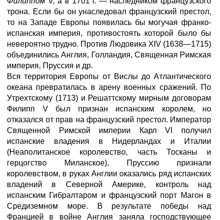
Филиппом V,
а в 1701 г. — наследником французского
трона. Если бы он унаследовал французский престол,
то на Западе Европы появилась бы могучая франко-
испанская империя, противостоять которой было бы
невероятно трудно. Против Людовика XIV (1638—1715)
объединились Англия, Голландия, Священная Римская
империя, Пруссия и др.
Вся территория Европы от Вислы до Атлантического
океана превратилась в арену военных сражений. По
Утрехтскому (1713) и Решаттскому мирным договорам
Филипп V был признан испанским королем, но
отказался от прав на французский престол. Император
Священной Римской империи Карл VI получил
испанские владения в Нидерландах и Италии
(Неаполитанское королевство, часть Тосканы и
герцогство Миланское), Пруссию признали
королевством, в руках Англии оказались ряд испанских
владений в Северной Америке, контроль над
испанским Гибралтаром и французский порт Магон в
Средиземном море. В результате победы над
Францией в войне Англия заняла господствующее