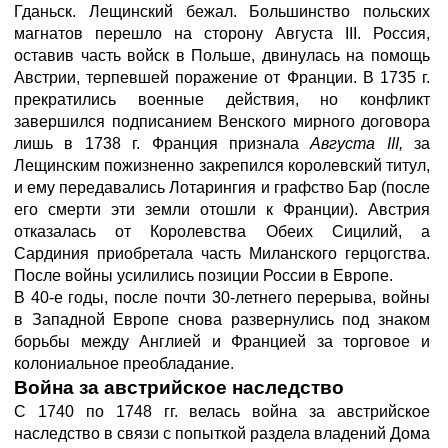
Гданьск. Лещинский бежал. Большинство польских
магнатов перешло на сторону Августа III. Россия,
оставив часть войск в Польше, двинулась на помощь
Австрии, терпевшей поражение от Франции. В 1735 г.
прекратились военные действия, но конфликт
завершился подписанием Венского мирного договора
лишь в 1738 г. Франция признала
Августа III,
за
Лещинским пожизненно закрепился королевский титул,
и ему передавались Лотарингия и графство Бар (после
его смерти эти земли отошли к Франции). Австрия
отказалась от Королевства Обеих Сицилий, а
Сардиния приобретала часть Миланского герцогства.
После войны усилились позиции России в Европе.
В 40-е годы, после почти 30-летнего перерыва, войны
в Западной Европе снова развернулись под знаком
борьбы между Англией и Францией за торговое и
колониальное преобладание.
Война за австрийское наследство
С 1740 по 1748 гг. велась война за австрийское
наследство в связи с попыткой раздела владений Дома