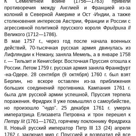
К Семилетней войне (1756—1763) привели
противоречия между Англией и Францией из-за
колоний в Северной Америке и Ост -Индии, а также
столкновения интересов Австрии, Франции и России с
агрессивной политикой прусского короля
Фридриха II
Великого (1712—1786).
В мае 1757 г., через год после начала военных
действий, 70-тысячная русская армия двинулась из
Лифляндии к Неману, заняла Мемель, а в январе 1758
г. — Тильзит и Кенигсберг. Восточная Пруссия отошла к
России. Летом 1759 г. русская армия заняла Франкфурт
-на-Одере. 28 сентября (9 октября) 1760 г. был взят
Берлин, но вскоре оставлен из-за приближения
больших соединений противника. Кампания 1761 г.
была для русской армии успешной, Пруссия терпела
поражения. Фридрих II уже помышлял о самоубийстве,
но произошло "чудо". 25 декабря 1761 г. умерла
императрица Елизавета Петровна и трон перешел к
Петру lit
(1761—1762), горячему поклоннику Фридриха
II. Новый русский император Петр III 13 (24) апреля
1762 г. заключил мир с Пруссией и возвратил ей все