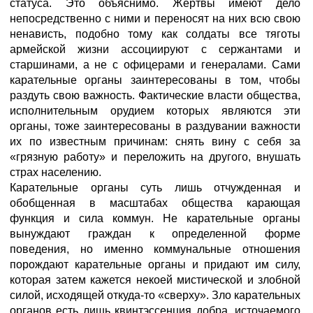
статуса. Это объяснимо. Жертвы имеют дело
непосредственно с ними и переносят на них всю свою
ненависть, подобно тому как солдаты все тяготы
армейской жизни ассоциируют с сержантами и
старшинами, а не с офицерами и генералами. Сами
карательные органы заинтересованы в том, чтобы
раздуть свою важность. Фактические власти общества,
исполнительным орудием которых являются эти
органы, тоже заинтересованы в раздувании важности
их по известным причинам: снять вину с себя за
«грязную работу» и переложить на другого, внушать
страх населению.
Карательные органы суть лишь отчужденная и
обобщенная в масштабах общества карающая
функция и сила коммун. Не карательные органы
вынуждают граждан к определенной форме
поведения, но именно коммунальные отношения
порождают карательные органы и придают им силу,
которая затем кажется некоей мистической и злобной
силой, исходящей откуда-то «сверху». Зло карательных
органов есть лишь квинтэссенция добра, источаемого