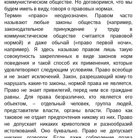
коммунистическом обществе. Но договоримся, что мы
будем иметь в виду, говоря о правовых нормах.
Термин «право» неоднозначен. Правом часто
называют любые законы общества (например,
законодательное принуждение у труду в
коммунистическом обществе считается правовой
нормой) и даже обычай («право первой ночи»,
например). Я здесь называю правом лишь такую
совокупность закрепленных в виде законов норм
поведения и такой способ их применения, которые
удовлетворяют следующим условиям. Право всеобще
и не знает исключений. Закон, разрешающий кому-то
нарушать какие-то законы, нормой права не является.
Право не знает привилегий, перед ним все граждане
равны. Для права безразлично, кто является его
объектом, – отдельный человек, группа людей,
представители власти, органы власти. Право как
таковое не отдает предпочтения никому из них. Право
не допускает никаких кривотолков и разнообразий
истолкований. Оно буквально. Право не допускает
никаких оговорок. Если даже соблюдение права