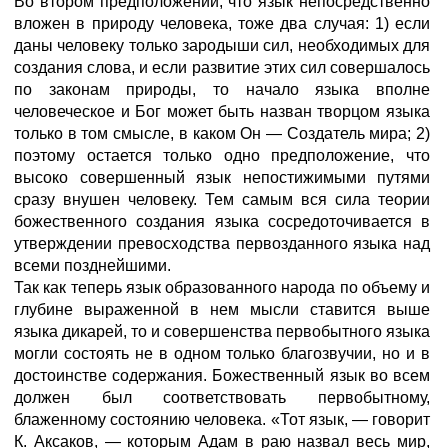
Во втором предположении, что язык непосредственно
вложен в природу человека, тоже два случая: 1) если
даны человеку только зародыши сил, необходимых для
создания слова, и если развитие этих сил совершалось
по законам природы, то начало языка вполне
человеческое и Бог может быть назван творцом языка
только в том смысле, в каком Он — Создатель мира; 2)
поэтому остается только одно предположение, что
высоко совершенный язык непостижимыми путями
сразу внушен человеку. Тем самым вся сила теории
божественного создания языка сосредоточивается в
утверждении превосходства первозданного языка над
всеми позднейшими.
Так как теперь язык образованного народа по объему и
глубине выраженной в нем мысли ставится выше
языка дикарей, то и совершенства первобытного языка
могли состоять не в одном только благозвучии, но и в
достоинстве содержания. Божественный язык во всем
должен был соответствовать первобытному,
блаженному состоянию человека. «Тот язык, — говорит
К. Аксаков, — которым Адам в раю назвал весь мир,