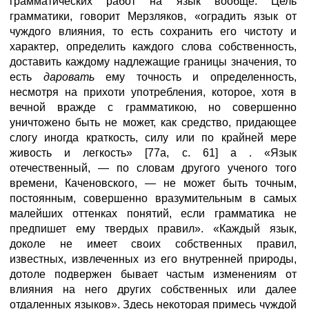
грамматических работ на язык вообще. Цель
грамматики, говорит Мерзляков, «оградить язык от
чуждого влияния, то есть сохранить его чистоту и
характер, определить каждого слова собственность,
доставить каждому надлежащие границы значения, то
есть
даровать
ему точность и определенность,
несмотря на прихоти употребления, которое, хотя в
вечной вражде с грамматикою, но совершенно
уничтожено быть не может, как средство, придающее
слогу иногда краткость, силу или по крайней мере
живость и легкость» [77а, с. 61] а . «Язык
отечественный, — по словам другого ученого того
времени, Каченовского, — не может быть точным,
постоянным, совершенно вразумительным в самых
малейших оттенках понятий, если грамматика не
предпишет ему твердых правил». «Каждый язык,
доколе не имеет своих собственных правил,
известных, извлеченных из его внутренней природы,
дотоле подвержен бывает частым изменениям от
влияния на него других собственных или далее
отдаленных языков». Здесь некоторая примесь чуждой