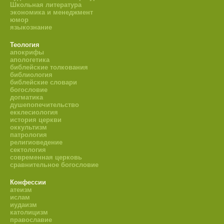
Школьная литература
экономика и менеджмент
юмор
языкознание
Теология
апокрифы
апологетика
библейские толкования
библиология
библейские словари
богословие
догматика
душепопечительство
екклесиология
история церкви
оккультизм
патрология
религиоведение
сектология
современная церковь
сравнительное богословие
Конфессии
атеизм
ислам
иудаизм
католицизм
православие