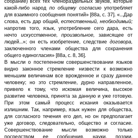
собрание) всех тех членораздельных звуков, которые
какой-либо народ
по общему согласию
употребляет
для взаимного сообщения понятий» [88а, с. 37]. «...Дар
слова, есть дар общий,
естественный, необходимый;
напротив того, язык, употребление сего дара, есть
нечто
искусственное, произвольное,
зависящее от
людей...»; он есть изобретение, следствие
договора,
заключенного членами общества для сохранения
общего единогласия» [88а, с. 8, 36].
В мысли о постепенном совершенствовании языков
видно законное стремление низвести к возможно
меньшим величинам все врожденное и сразу данное
человеку; но это стремление, дурно направленное,
привело к тому, что искомая величина, высокое
развитие человека, принята за данную и уже готовую.
При этом самый процесс искания оказывается
излишним. Так, например, язык нужен для общества,
для согласного течения его дел, но он предполагает
уже договор, следовательно, общество и согласие.
Совершенствование мысли возможно только
посредством ее сообщения, науки, поэзии,