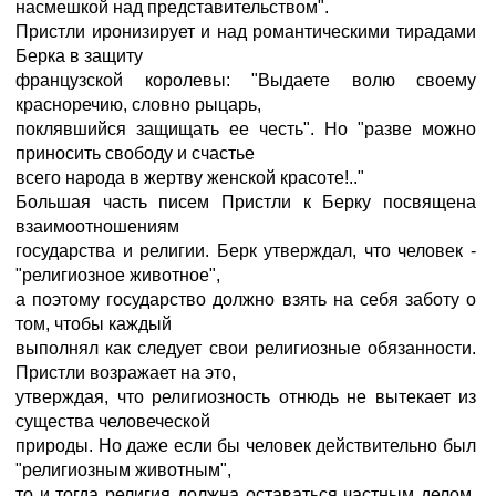
насмешкой над представительством".
Пристли иронизирует и над романтическими тирадами
Берка в защиту
французской королевы: "Выдаете волю своему
красноречию, словно рыцарь,
поклявшийся защищать ее честь". Но "разве можно
приносить свободу и счастье
всего народа в жертву женской красоте!.."
Большая часть писем Пристли к Берку посвящена
взаимоотношениям
государства и религии. Берк утверждал, что человек -
"религиозное животное",
а поэтому государство должно взять на себя заботу о
том, чтобы каждый
выполнял как следует свои религиозные обязанности.
Пристли возражает на это,
утверждая, что религиозность отнюдь не вытекает из
существа человеческой
природы. Но даже если бы человек действительно был
"религиозным животным",
то и тогда религия должна оставаться частным делом.