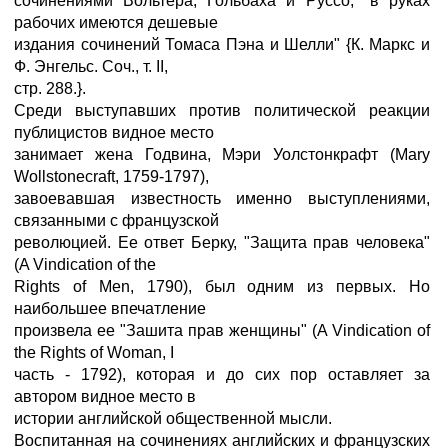
сочинениями Вольтера, Гольбаха и Руссо, "в руках
рабочих имеются дешевые
издания сочинений Томаса Пэна и Шелли" {К. Маркс и
Ф. Энгельс. Соч., т. II,
стр. 288.}.
Среди выступавших против политической реакции
публицистов видное место
занимает жена Годвина, Мэри Уолстонкрафт (Mary
Wollstonecraft, 1759-1797),
завоевавшая известность именно выступлениями,
связанными с французской
революцией. Ее ответ Берку, "Защита прав человека"
(A Vindication of the
Rights of Men, 1790), был одним из первых. Но
наибольшее впечатление
произвела ее "Зашита прав женщины" (A Vindication of
the Rights of Woman, I
часть - 1792), которая и до сих пор оставляет за
автором видное место в
истории английской общественной мысли.
Воспитанная на сочинениях английских и французских