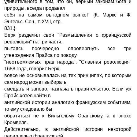
удивительного в том, что он, верный законам бога и
природы, всегда продавал
себя на самом выгодном рынке!" {К. Маркс и Ф.
Энгельс. Соч., т. XVII, стр.
831.}
Берк разделил свои "Размышления о французской
революции" на три части,
пытаясь поочередно опровергнуть все три
утверждения Прайса по поводу
"неотъемлемых прав народа". "Славная революция"
1688 года, говорит Берк,
вовсе не основывалась на тех принципах, по которым
сам народ может выбирать,
смещать и заново, назначать правительство. Если уж
Прайс хотел найти в
английской истории аналогию французским событиям,
то ему следовало бы
обратиться не к Вильгельму Оранскому, а к эпохе
Кромвеля.
Действительно, в английской истории некоторой
параллелью французской