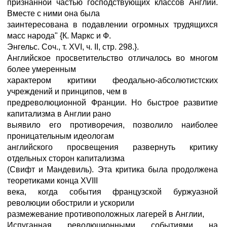
признанной частью господствующих классов Англии.
Вместе с ними она была
заинтересована в подавлении огромных трудящихся
масс народа" {К. Маркс и Ф.
Энгельс. Соч., т. XVI, ч. II, стр. 298.}.
Английское просветительство отличалось во многом
более умеренным
характером критики феодально-абсолютистских
учреждений и принципов, чем в
предреволюционной Франции. Но быстрое развитие
капитализма в Англии рано
выявило его противоречия, позволило наиболее
проницательным идеологам
английского просвещения развернуть критику
отдельных сторон капитализма
(Свифт и Мандевиль). Эта критика была продолжена
теоретиками конца XVIII
века, когда события французской буржуазной
революции обострили и ускорили
размежевание противоположных лагерей в Англии,
Испуганная революционными событиями на