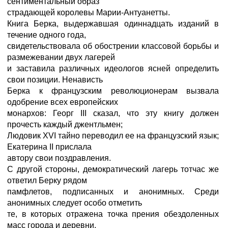
сентиментальный образ
страдающей королевы Марии-Антуанетты.
Книга Берка, выдержавшая одиннадцать изданий в
течение одного года,
свидетельствовала об обострении классовой борьбы и
размежевании двух лагерей
и заставила различных идеологов ясней определить
свои позиции. Ненависть
Берка к французским революционерам вызвала
одобрение всех европейских
монархов: Георг III сказал, что эту книгу должен
прочесть каждый джентльмен;
Людовик XVI тайно переводил ее на французский язык;
Екатерина II прислала
автору свои поздравления.
С другой стороны, демократический лагерь тотчас же
ответил Берку рядом
памфлетов, подписанных и анонимных. Среди
анонимных следует особо отметить
те, в которых отражена точка прения обездоленных
масс города и деревни.