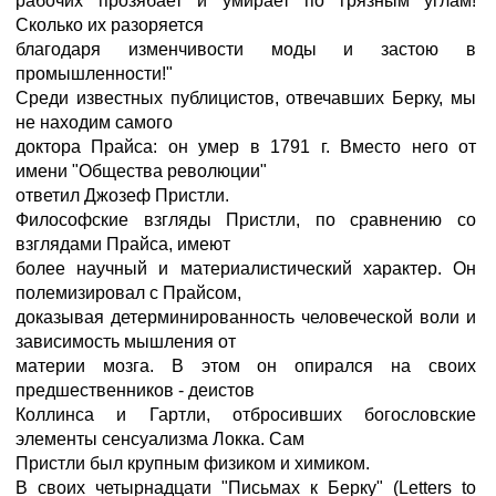
рабочих прозябает и умирает по грязным углам!
Сколько их разоряется
благодаря изменчивости моды и застою в
промышленности!"
Среди известных публицистов, отвечавших Берку, мы
не находим самого
доктора Прайса: он умер в 1791 г. Вместо него от
имени "Общества революции"
ответил Джозеф Пристли.
Философские взгляды Пристли, по сравнению со
взглядами Прайса, имеют
более научный и материалистический характер. Он
полемизировал с Прайсом,
доказывая детерминированность человеческой воли и
зависимость мышления от
материи мозга. В этом он опирался на своих
предшественников - деистов
Коллинса и Гартли, отбросивших богословские
элементы сенсуализма Локка. Сам
Пристли был крупным физиком и химиком.
В своих четырнадцати "Письмах к Берку" (Letters to