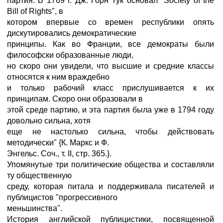
партия. В 1769 г. Дж. Горн Тук основал "Society of the
Bill of Rights", в
котором впервые со времен республики опять
дискутировались демократические
принципы. Как во Франции, все демократы были
философски образованные люди,
но скоро они увидели, что высшие и средние классы
относятся к ним враждебно
и только рабочий класс прислушивается к их
принципам. Скоро они образовали в
этой среде партию, и эта партия была уже в 1794 году
довольно сильна, хотя
еще не настолько сильна, чтобы действовать
методически" {К. Маркс и Ф.
Энгельс. Соч., т. II, стр. 365.}.
Упомянутые три политические общества и составляли
ту общественную
среду, которая питала и поддерживала писателей и
публицистов "прогрессивного
меньшинства".
История английской публицистики, посвященной