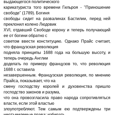
выдающегося политического
карикатуриста того времени Гильроя - "Приношение
свободе" (1789). Богиня
свободы сидит на развалинах Бастилии, перед ней
преклонил колено Людовик
XVI, отдавший Свободе корону и теперь получающий
ее от богини обратно с
советом ввести конституцию. Однако Прайс считает,
что французская революция
подняла принципы 1688 года на большую высоту, и
теперь очередь Англии
доделать по примеру французов то, что революция
1688 г. оставила
незавершенным. Французская революция, по мнению
Прайса, показывает, что на
смену господству королей и духовенства пришло
господство законов и разума,
что она провозгласила право народа сопротивляться
власти, если этой властью
злоупотребляют. Тем самым ею подтверждены три
неотъемлемые права: избирать