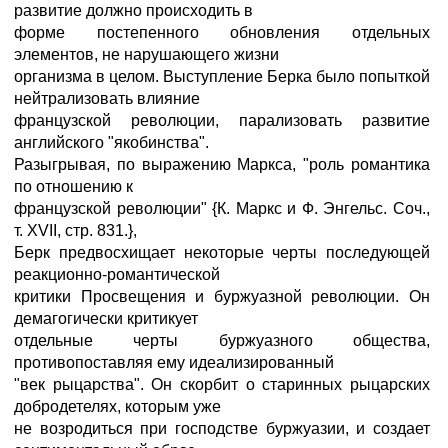
развитие должно происходить в
форме постепенного обновления отдельных
элементов, не нарушающего жизни
организма в целом. Выступление Берка было попыткой
нейтрализовать влияние
французской революции, парализовать развитие
английского "якобинства".
Разыгрывая, по выражению Маркса, "роль романтика
по отношению к
французской революции" {К. Маркс и Ф. Энгельс. Соч.,
т. XVII, стр. 831.},
Берк предвосхищает некоторые черты последующей
реакционно-романтической
критики Просвещения и буржуазной революции. Он
демагогически критикует
отдельные черты буржуазного общества,
противопоставляя ему идеализированный
"век рыцарства". Он скорбит о старинных рыцарских
добродетелях, которым уже
не возродиться при господстве буржуазии, и создает