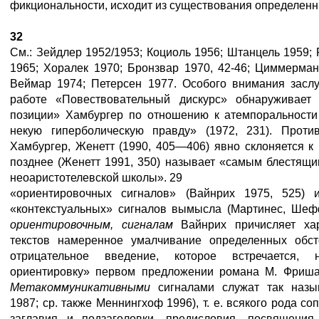
фикциональности, исходит из существования определен
32
См.: Зейдлер 1952/1953; Коциоль 1956; Штанцель 1959;
1965; Хоралек 1970; Бронзвар 1970, 42-46; Циммерман
Веймар 1974; Петерсен 1977. Особого внимания заслу
работе «Повествовательный дискурс» обнаруживает
позиции» Хамбургер по отношению к атемпоральности 
некую гиперболическую правду» (1972, 231). Проти
Хамбургер, Женетт (1990, 405—406) явно склоняется к
позднее (Женетт 1991, 350) называет «самым блестящ
неоаристотелевской школы». 29
«ориентировочных сигналов» (Вайнрих 1975, 525) 
«контекстуальных» сигналов вымысла (Мартинес, Шеффе
ориентировочным, сигналам
Вайнрих причисляет ха
текстов намеренное умалчивание определенных обст
отрицательное введение, которое встречается,
ориентировку» первом предложении романа М. Фриша
Метакоммуникативными
сигналами служат так назы
1987; ср. также Меннингхоф 1996), т. е. всякого рода с
заглавия и подзаголовки, предисловия, посвящения