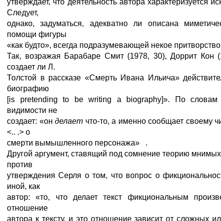
утверждает, что деятельность автора характеризуется и
Следует,
однако, задуматься, адекватно ли описана миметиче
помощи фигуры
«как будто», всегда подразумевающей некое притворство,
Так, возражая Барабаре Смит (1978, 30), Доррит Кон 
создает ли Л.
Толстой в рассказе «Смерть Ивана Ильича» действите
биографию
[is pretending to be writing a biography]». По слов
видимости не
создает: «он
делает
что-то, а именно сообщает своему 
<.. .> о
смерти вымышленного персонажа» .
Другой аргумент, ставящий под сомнение теорию мнимых
против
утверждения Серля о том, что вопрос о фикциональнос
иной, как
автор: «то, что делает текст фикциональным произ
отношение
автора к тексту, и это отношение зависит от сложных 