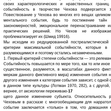
своих характерологических и нравственных границ.
событийность в творчестве Чехова подвергается з
Повествование у Чехова во многих его вещах целиком
ментального события, будь то постижение тайн 
закономерностей, эмоциональное перенастраивание и
практических решений. Но Чехов не изобража
проблематизирует их (Шмид 19916).
Мы исходим из редуцированной постреалистической 
критерии максимальной событийности, которые 
разумеющимися и поэтому остались незамеченными.
1. Первый критерий степени событийности — это
релева
Событийность повышается по мере того, как то или иное
существенное, разумеется, в масштабах данного фикт
меркам данного фиктивного мира) изменения события н
другого изменения к категории события зависит, с одной
в данном типе культуры (Лотман 1970, 282), а с другой,
вернее, от аксиологии переживаю-
17
щего данное изменение субъекта. Относительность р
Чеховым в рассказе с многообещающим для нарратол
событие заключается «только» в том, что домашняя 