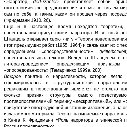
<Нарратор,
der
Erzahler
>
представляет собой прин
гносеологическое предположение, что мы постигаем мир
сам по себе, а таким, каким он прошел через посред
(Фридеманн 1910, 26).
Еще и в настоящее время находятся теоретики, 
повествования присутствием нарратора. Известный ав
Штанцель открывает свою книгу «Теория повествования»
итог предыдущих работ (1955; 1964) и связывает их с те
определением «опосредствованности»
(
Mittelbctrkeit
повествовательных текстов. Вслед за Штанцелем в 
литературоведение» определяющим признаком 
«опосредованность» (Тамарченко 1999а, 280).
Второе
понятие о нарративности, которое легло
сформировалось в структуралистской нарратологи
решающим в повествовании является не столько при
сколько признак структуры самого повествуемо
противопоставляемый термину «дескриптивный», или «о
присутствие опосредующей инстанции изложения, а на о
излагаемого материала. Тексты, называемые нарративн
з Книга К. Фридеманн «Роль нарратора в эпической п
России популярностью;