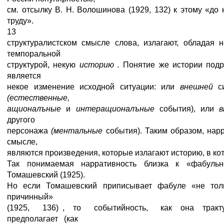
см. отсылку В. Н. Волошинова (1929, 132) к этому «д
труду».
13
структуралистском смысле слова, излагают, обладая 
темпоральной
структурой, некую
историю .
Понятие же истории под
является
некое изменение исходной ситуации: или
внешней
с
(естественные,
ащионалъные
и
интеращионалъные
события), или
другого
персонажа
(ментальные
события). Таким образом, нар
смысле,
являются произведения, которые излагают историю, в ко
Так понимаемая нарративность близка к «фабульн
Томашевский (1925).
Но если Томашевский приписывает фабуле «не тол
причинный»
(1925, 136) , то событийность, как она трак
предполагает (как