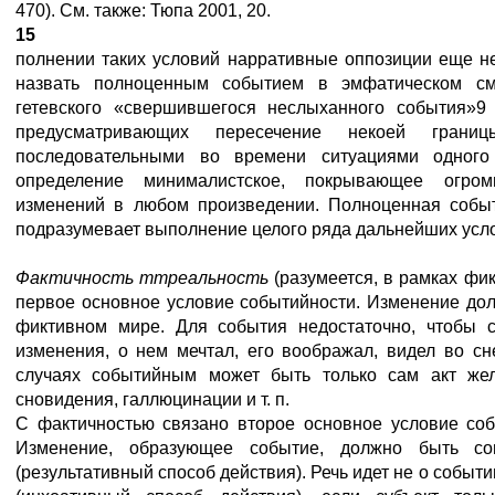
470). См. также: Тюпа 2001, 20.
15
полнении таких условий нарративные оппозиции еще не
назвать полноценным событием в эмфатическом см
гетевского «свершившегося неслыханного события»9
предусматривающих пересечение некоей грани
последовательными во времени ситуациями одног
определение минималистское, покрывающее огром
изменений в любом произведении. Полноценная событ
подразумевает выполнение целого ряда дальнейших усл
Фактичность
mm
реальность
(разумеется, в рамках фи
первое основное условие событийности. Изменение дол
фиктивном мире. Для события недостаточно, чтобы с
изменения, о нем мечтал, его воображал, видел во сн
случаях событийным может быть только сам акт жел
сновидения, галлюцинации и т. п.
С фактичностью связано второе основное условие со
Изменение, образующее событие, должно быть с
(результативный способ действия). Речь идет не о событи