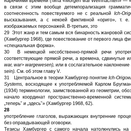
наречиями времени (типа «Morgen war Weihnachten» — «
в связи с этим вообще детемпорализация грамматич
соотнесенность повествуемого не с реальной
Ich
-
Orig
высказывания, а с некоей фиктивной «ориго», т. е
изображаемых персонажей. В-третьих, это
29 Этот жанр и тем самым вся бинарность жанровой си
(Хамбургер 1968), где повествование от первого лица фиг
«специальная форма».
30 В немецкой несобственно-прямой речи употреб
соответствующие прямой речи, а времена, сдвинутые 
war
,
war
>
war
gewesen
),
или в сослагательное наклонение
sein
).
См. об этом главу V.
31 Центральное в теории Хамбургер понятие
Ich
-
Origo
и
Systems
,
восходящее к употребляемой Карлом Бругма
(1934) терминологии, заимствованной из геометрии, обо
начало координат пространственно-временной систе
„теперь" и „здесь"» (Хамбургер 1968, 62).
28
употребление глаголов, выражающих внутренние процес
без оправдывающей оговорки.
Тезисы Хамбургер с самого начала натолкнулись на к