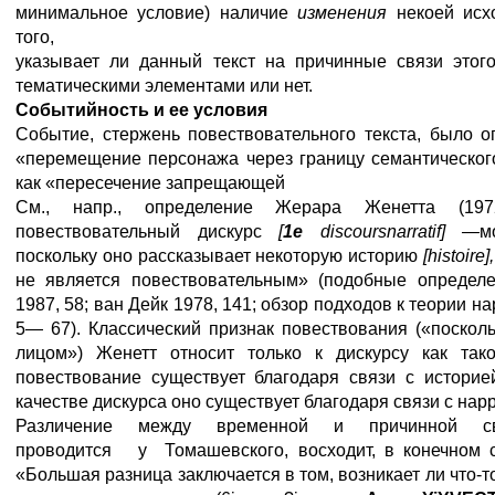
минимальное условие) наличие
изменения
некоей исх
того,
у
казывает ли данный текст на причинные связи этог
тематическими элементами или нет.
Событийность и ее условия
Событие, стержень повествовательного текста, было 
«перемещение персонажа через границу семантического
как «пересечение запрещающей
См., напр., определение Жерара Женетта (19
повествовательный дискурс
[
1
е
discours
narratif
]
—
м
поскольку оно рассказывает некоторую историю
[
histoire
]
не является повествовательным» (подобные определе
1987, 58; ван Дейк 1978, 141; обзор подходов к теории н
5— 67). Классический признак повествования («поскол
лицом») Женетт относит только к дискурсу как так
повествование существует благодаря связи с историей
качестве дискурса оно существует благодаря связи с нар
Различение между временной и причинной св
проводится у Томашевского, восходит, в конечном сч
«Большая разница заключается в том, возникает ли что-то