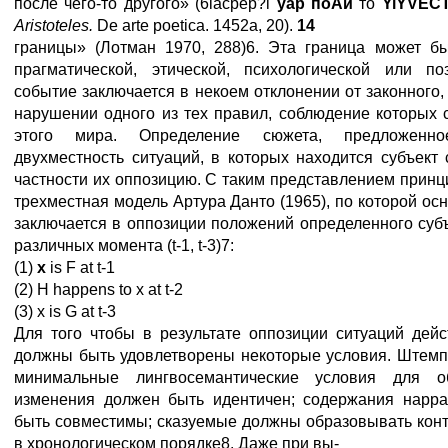
после чего-то другого» (6iacpep?i
yap
поАи
то
YiYVEC
Aristoteles
.
De arte poetica. 1452a, 20).
14
границы» (Лотман 1970, 288)6. Эта граница может бы
прагматической, этической, психологической или по
событие заключается в некоем отклонении от законного,
нарушении одного из тех правил, соблюдение которых 
этого мира. Определение сюжета, предложенно
двухместность ситуаций, в которых находится субъект 
частности их оппозицию. С таким представлением прин
трехместная модель Артура Данто (1965), по которой ос
заключается в оппозиции положений определенного субъ
различных момента (t-1, t-3)7:
(1)
х
is F at t-1
(2) H happens to x at t-2
(3) х is G at t-3
Для того чтобы в результате оппозиции ситуаций дейс
должны быть удовлетворены некоторые условия. Штемп
минимальные лингвосемантические условия для об
изменения должен быть идентичен; содержания нарр
быть совместимы; сказуемые должны образовывать конт
в хронологическом порядке8. Даже при вы-