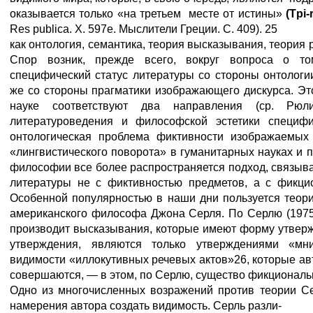
оказывается только «на третьем месте от истины»
(
Tpi
-
Res publica. X. 597e. Мыслители Греции. С. 409). 25
как онтология, семантика, теория высказывания, теория р
Спор возник, прежде всего, вокруг вопроса о то
специфический статус литературы со стороны онтолог
же со стороны прагматики изображающего дискурса. Эт
науке соответствуют два направления (ср. Рюл
литературоведения и философской эстетики специфи
онтологическая проблема фиктивности изображаемых
«лингвистического поворота» в гуманитарных науках и 
философии все более распространяется подход, связы
литературы не с фиктивностью предметов, а с фикцио
Особенной популярностью в наши дни пользуется теор
американского философа Джона Серля. По Серлю (1975)
производит высказывания, которые имеют форму утверж
утверждения, являются только утверждениями «
видимости «иллокутивных речевых актов»26, которые ав
совершаются, — в этом, по Серлю, существо фикциональ
Одно из многочисленных возражений против теории Се
намерения автора создать видимость. Серль разли-