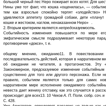
большой черный пес Неро пожирает всех котят. Для шес
Нины уже тот факт, что кошка «ощенилась», — событи
тем как взрослые спокойно терпят «злодейство» 
удивляются аппетиту громадной собаки, дети «плачут
кошке и жестоком, наглом, ненаказанном Неро» .
2. Вторым критерием является
непредсказуемость.
Событийность изменения повышается по мере ег
эмфатическом смысле подразумевает некоторую пара
противоречие «доксе», т. е.
общему мнению, ожиданию11. В повествовании
последовательность действий, которая в нарративном ми
об ожидании не читателя, а протагонистов. Эту 
Закономерное, предсказуемое изменение событийным 
существенно для того или другого персонажа. Если не
правило, событием является только для самих но
нарративном мире исполнение ожидаемого событийны
невеста дает жениху отставку, как это случается в рас
происходит для всех13. 10
Чехов А. П.
Поли. собр. соч. и 
С. 428.
Уже Аристотель определяет парадокс не только как 