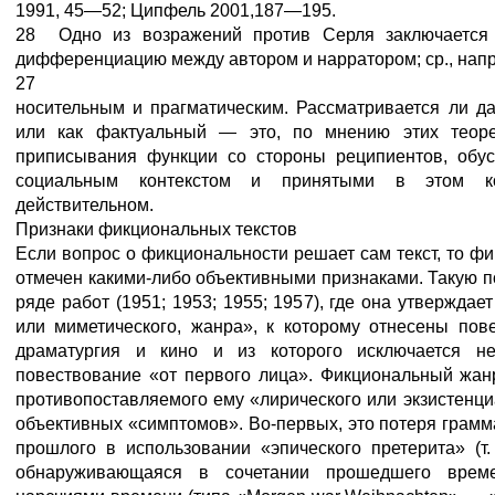
1991, 45—52; Ципфель 2001,187—195.
28 Одно из возражений против Серля заключается 
дифференциацию между автором и нарратором; ср., напр
27
носительным и прагматическим. Рассматривается ли д
или как фактуальный — это, по мнению этих теорет
приписывания функции со стороны реципиентов, обус
социальным контекстом и принятыми в этом ко
действительном.
Признаки фикциональных текстов
Если вопрос о фикциональности решает сам текст, то ф
отмечен какими-либо объективными признаками. Такую п
ряде работ (1951; 1953; 1955; 1957), где она утвержда
или миметического, жанра», к которому отнесены пове
драматургия и кино и из которого исключается н
повествование «от первого лица». Фикциональный жанр
противопоставляемого ему «лирического или экзистенц
объективных «симптомов». Во-первых, это потеря грам
прошлого в использовании «эпического претерита» (т.
обнаруживающаяся в сочетании прошедшего време