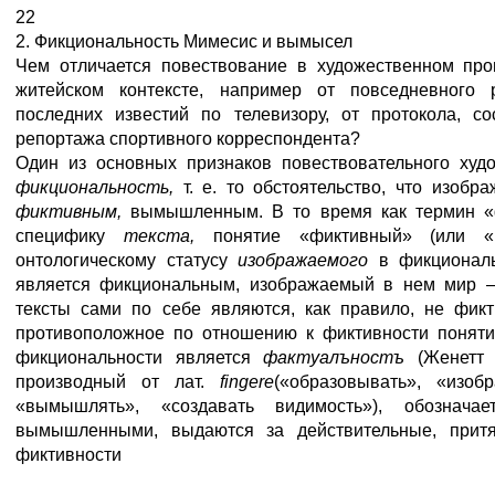
22
2. Фикциональность Мимесис и вымысел
Чем отличается повествование в художественном про
житейском контексте, например от повседневного 
последних известий по телевизору, от протокола, со
репортажа спортивного корреспондента?
Один из основных признаков повествовательного худо
фикциональность,
т. е. то обстоятельство, что изоб
фиктивным,
вымышленным. В то время как термин «
специфику
текста,
понятие «фиктивный» (или «
онтологическому статусу
изображаемого
в фикциональ
является фикциональным, изображаемый в нем мир 
тексты сами по себе являются, как правило, не фик
противоположное по отношению к фиктивности понят
фикциональности является
фактуалъностъ
(Женетт
производный от лат.
fingere
(«образовывать», «изобр
«вымышлять», «создавать видимость»), обозначае
вымышленными, выдаются за действительные, притя
фиктивности