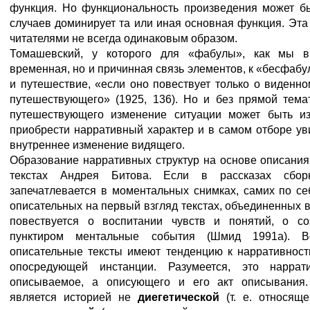
функция. Но функциональность произведения может б
случаев доминирует та или иная основная функция. Эт
читателями не всегда одинаковым образом.
Томашевский, у которого для «фабулы», как мы в
временная, но и причинная связь элементов, к «бесфаб
и путешествие, «если оно повествует только о виденн
путешествующего» (1925, 136). Но и без прямой тема
путешествующего изменение ситуации может быть из
приобрести нарративный характер и в самом отборе у
внутреннее изменение видящего.
Образование нарративных структур на основе описания
текстах Андрея Битова. Если в рассказах сбор
запечатлевается в моментальных снимках, самих по се
описательных на первый взгляд текстах, объединенных 
повествуется о воспитании чувств и понятий, о со
пунктиром ментальные события (Шмид 1991а). В
описательные тексты имеют тенденцию к нарративнос
опосредующей инстанции. Разумеется, это наррат
описываемое, а описующего и его акт описывания.
является историей не
диегетической
(т. е. относящ