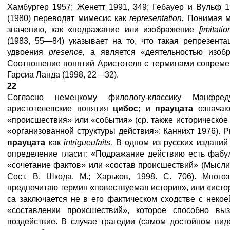
Хамбургер 1957; Женетт 1991, 349; Гебауер и Вульф 
(1980) переводят мимесис как
representation
.
Понимая м
значению, как «подражание или изображение
[
imitatio
(1983, 55—84) указывает на то, что такая репрезента
удвоения
presence
,
а является «деятельностью изоб
Соотношение понятий Аристотеля с терминами современ
Гарсиа Ланда (1998, 22—32).
22
Согласно немецкому филологу-классику Манфре
аристотелевские понятия
цибос
;
и
прауцата
означа
«происшествия» или «события» (ср. также историческо
«организованной структуры действия»: Каннихт 1976). 
прауцата
как
intrigue
и
faits
,
В одном из русских издани
определение гласит: «Подражание действию есть фабу
«сочетание фактов» или «состав происшествий» (Мыслит
Сост. В. Шкода. М.; Харьков, 1998. С. 706). Мног
предпочитаю термин «повествуемая история», или «история
са заключается не в его фактическом сходстве с некое
«составлении происшествий», которое способно вы
воздействие. В случае трагедии (самом достойном вид