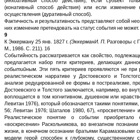
(инхоативный способ действия), если субъект толь
(конативный способ действия) или если изменение 
осуществления (дуративный способ).
Фактичность и результативность представляют собой не
них изменение претендовать на статус события не может.
9
К Эккерману 25 янв. 1827 г.
(
Эккерман
И
.
П
.
Разговоры с Г
М., 1986. С. 211). 16
Событийность рассматривается как свойство, подлежа
предлагается набор пяти критериев, делающих данн
событийным.
Эти пять критериев проявляются не при
реалистическом нарративе у Достоевского и Толстог
анализе редуцированной ее формы в постреализме, пре
Достоевского и Толстого заключается, например, во вну
воплощается в том когнитивном, душевном или нравств
Левитан 1976), который обозначается такими понятиями,
56; Левитан 1976; Шаталов 1980, 67), «просветление» 
Реалистическое понятие о событии приобретало 
«воскресении» Раскольникова, во внезапном познани
жизни, в конечном осознании братьями Карамазовыми с
модели герой способен к глубокому, существенному 