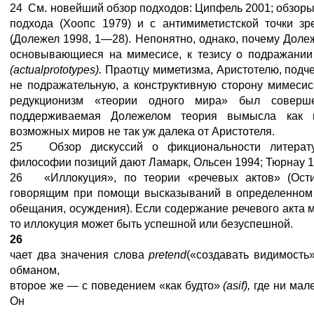
24 См. новейший обзор подходов: Ципфель 2001; обзоры 
подхода (Хоопс 1979) и с антимиметистской точки з
(Долежел 1998, 1—28). Непонятно, однако, почему Долеж
основывающиеся на мимесисе, к тезису о подражании
(
actual
prototypes
).
Праотцу миметизма, Аристотелю, подч
не подражательную, а конструктивную сторону мимесиса
редукционизм «теории одного мира» был соверш
поддерживаемая Долежелом теория вымысла как 
возможных миров не так уж далека от Аристотеля.
25 Обзор дискуссий о фикциональности литерату
философии позиций дают Ламарк, Ольсен 1994; Тюрнау 1
26 «Иллокуция», по теории «речевых актов» (Ост
говорящим при помощи высказываний в определенном к
обещания, осуждения). Если содержание речевого акта
то иллокуция может быть успешной или безуспешной.
26
чает два значения слова
pretend
(«создавать видимость»
обманом,
второе же — с поведением «как будто»
(
as
if
),
где ни мал
Он