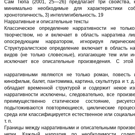
Сам Тюпа (2001, 25—26) предлагает три свойства, 
минимально необходимые для характеристики собы
хронотопичность, 3) интеллигибельность. 19
Нарративные и описательные тексты
Классическое определение нарративности не тольк
творчеством, но и включает в область нарратива л
опосредующим нарратором, игнорируя лирически
Структуралистское определение включает в область н
видов (не только словесные), излагающие тем и
исключает все описательные произведения. С этой
нарративными являются не только роман, повесть и
кинофильм, балет, пантомима, картина, скульптура и т. д
обладает временной структурой и содержит некое из
нарративности исключены, следовательно, все произв
преимущественно статическое состояние, рисуетс
подытоживаются повторяющиеся, циклические процес
среда или классифицируется естественное или социальн
т. п.
Границы между нарративными и описательными произвед
четки. Каждый нарратив по необходимости содер