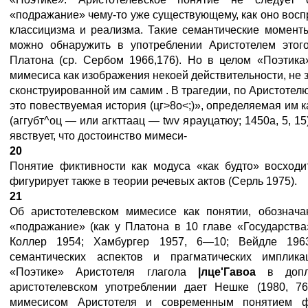
«подражание» чему-то уже существующему, как оно восп
классицизма и реализма. Такие семантические момент
можно обнаружить в употреблении Аристотелем этого
Платона (ср. Сербом 1966,176). Но в целом «Поэтика
мимесиса как изображения некоей действительности, не 
сконструированной им самим . В трагедии, по Аристотел
это повествуемая история (цг>8о<;)», определяемая им 
(аггубт^оц — или агкттаац — twv ярауцатюу; 1450а, 5, 1
явствует, что достоинство мимеси-
20
Понятие фиктивности как модуса «как будто» восходи
фигурирует также в теории речевых актов (Серль 1975).
21
Об аристотелевском мимесисе как понятии, обознач
«подражание» (как у Платона в 10 главе «Государства»
Коллер 1954; Хамбургер 1957, 6—10; Вейдле 196
семантических аспектов и прагматических имплик
«Поэтике» Аристотеля глагола
|
лце
'
Гавоа
в допл
аристотелевском употреблении дает Нешке (1980, 7
мимесисом Аристотеля и современным понятием фи