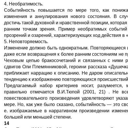
4. Необратимость.
Событийность повышается по мере того, как понижа
изменения и аннулирования нового состояния. В слу
достичь такой духовной и нравственной позиции, котора
ранним точкам зрения. Пример необратимых событий
прозрений и озарений, характеризующих ход действия в
5. Неповторяемость.
Изменение должно быть однократным. Повторяющиеся и
даже если возвращения к более ранним состояниям не п
Чеховым цепью бракосочетаний и связанных с ними р
сдвигов Оли Племянниковой, героини рассказа «Душечк
приближает наррацию к описанию. Не даром описатель
тенденцию к изображению повторяющихся происшествий 
Предлагаемый набор критериев носит, разумеется, м
правильно отмечается В.И.Тюпой (2001, 21) . Не вс
повествовательного произведения удовлетворяют указ
мере. Но, как уже было сказано, событийность — это св
е. изображаемые в нарративном произведении измене
большей или меньшей степени.
14