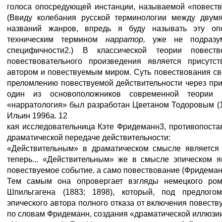
голоса опосредующей инстанции, называемой «повеств
(Ввиду колебания русской терминологии между двум
названий жанров, впредь я буду называть эту оп
техническим термином
нарратор,
уже не подразу
специфичности2.) В классической теории повест
повествовательного произведения является присутс
автором и повествуемым миром. Суть повествования св
преломлению повествуемой действительности через при
один из основоположников современной теории п
«нарратология» был разработан Цветаном Тодоровым (196
Ильин 1996а. 12
кая исследовательница Кэте Фридеманн3, противопоста
драматической передаче действительности:
«Действительным» в драматическом смысле является 
теперь... «Действительным» же в смысле эпическом я
повествуемое событие, а само повествование (Фридеманн
Тем самым она опровергает взгляды немецкого ром
Шпильгагена (1883; 1898), который, под предлогом
эпического автора полного отказа от включения повеству
по словам Фридеманн, создания «драматической иллюзи