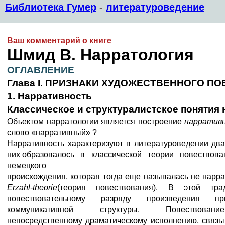
Библиотека Гумер
-
литературоведение
Ваш комментарий о книге
Шмид B. Нарратология
ОГЛАВЛЕНИЕ
Глава
I
. ПРИЗНАКИ ХУДОЖЕСТВЕННОГО П
1. Нарративность
Классическое и структуралистское понятия
Объектом нарратологии является построение
нарратив
слово «нарративный» ?
Нарративность характеризуют в литературоведении дв
них образовалось в классической теории повествов
немецкого
происхождения, которая тогда еще называлась не нарра
Erzahl
-
theorie
(теория повествования). В этой тр
повествовательному разряду произведения п
коммуникативной структуры. Повествование
непосредственному драматическому исполнению, связыв