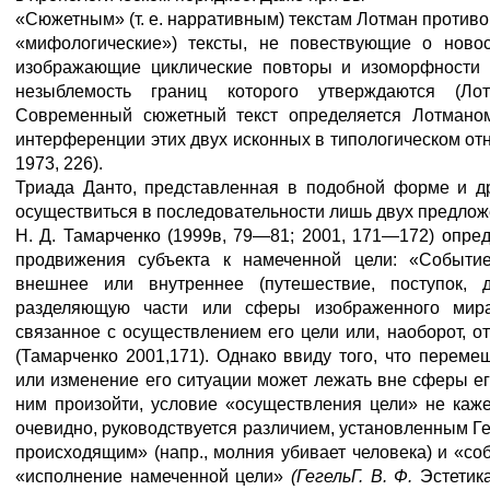
«Сюжетным» (т. е. нарративным) текстам Лотман против
«мифологические») тексты, не повествующие о ново
изображающие циклические повторы и изоморфности з
незыблемость границ которого утверждаются (Ло
Современный сюжетный текст определяется Лотманом
интерференции этих двух исконных в типологическом от
1973, 226).
Триада Данто, представленная в подобной форме и др
осуществиться в последовательности лишь двух предложе
Н. Д. Тамарченко (1999в, 79—81; 2001, 171—172) опре
продвижения субъекта к намеченной цели: «Событ
внешнее или внутреннее (путешествие, поступок, д
разделяющую части или сферы изображенного мира
связанное с осуществлением его цели или, наоборот, о
(Тамарченко 2001,171). Однако ввиду того, что перем
или изменение его ситуации может лежать вне сферы ег
ним произойти, условие «осуществления цели» не каже
очевидно, руководствуется различием, установленным Ге
происходящим» (напр., молния убивает человека) и «со
«исполнение намеченной цели»
(
Гегель
Г
.
В
.
Ф
.
Эстетика