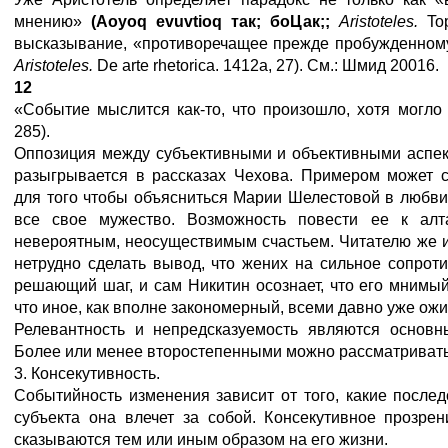
мнению»
(
Aoyoq
evuvtioq
так
;
боЦак
;;
Aristoteles
.
To
высказывание, «противоречащее прежде пробужденно
Aristoteles.
De arte rhetorica. 1412a, 27). См.: Шмид 20016.
12
«Событие мыслится как-то, что произошло, хотя могло
285).
Оппозиция между субъективными и объективными аспек
разыгрывается в рассказах Чехова. Примером может с
для того чтобы объясниться Марии Шелестовой в любви
все свое мужество. Возможность повести ее к ал
невероятным, неосуществимым счастьем. Читателю же 
нетрудно сделать вывод, что жених на сильное сопрот
решающий шаг, и сам Никитин осознает, что его мнимы
что иное, как вполне закономерный, всеми давно уже ож
Релевантность и непредсказуемость являются основн
Более или менее второстепенными можно рассматривать
3. Консекутивность.
Событийность изменения зависит от того, какие после
субъекта она влечет за собой. Консекутивное прозре
сказываются тем или иным образом на его жизни.