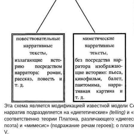
Эта схема является модификацией известной модели Се
нарратив подразделяется на «диететические»
(
telling
)
и 
соответственно теории Платона, различающего «диегес
поэта) и «мимесис» (подражание речам героев); о плато
V.