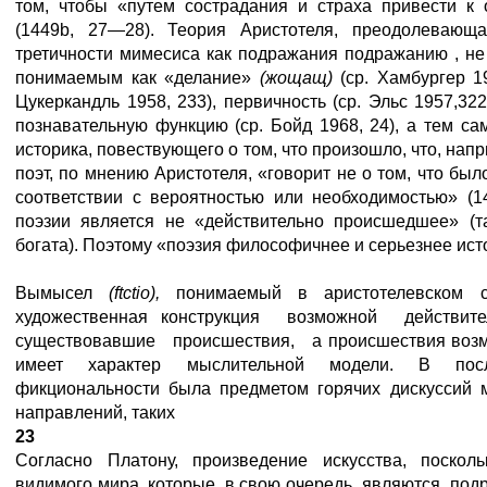
том, чтобы «путем сострадания и страха привести к
(1449b, 27—28). Теория Аристотеля, преодолевающ
третичности мимесиса как подражания подражанию , не
понимаемым как «делание»
(жощащ)
(ср. Хамбургер 1
Цукеркандль 1958, 233), первичность (ср. Эльс 1957,32
познавательную функцию (ср. Бойд 1968, 24), а тем са
историка, повествующего о том, что произошло, что, напр
поэт, по мнению Аристотеля, «говорит не о том, что было
соответствии с вероятностью или необходимостью» (1
поэзии является не «действительно происшедшее» (та
богата). Поэтому «поэзия философичнее и серьезнее ист
Вымысел
(
ftctio
),
понимаемый в аристотелевском 
художественная конструкция возможной дейст
существовавшие происшествия, а происшествия возмо
имеет характер мыслительной модели. В посл
фикциональности была предметом горячих дискуссий 
направлений, таких
23
Согласно Платону, произведение искусства, поскол
видимого мира, которые, в свою очередь, являются по