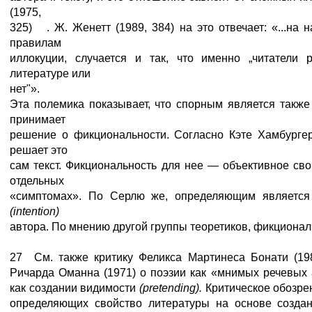
(1975,
325) . Ж. Женетт (1989, 384) на это отвечает: «...на 
правилам
иллокуции, случается и так, что именно „читатели р
литературе или
нет"».
Эта полемика показывает, что спорным является также
принимает
решение о фикциональности. Согласно Кэте Хамбургер
решает это
сам текст. Фикциональность для нее — объективное св
отдельных
«симптомах». По Серлю же, определяющим являетс
(
intention
)
автора. По мнению другой группы теоретиков, фикционал
27 См. также критику Феликса Мартинеса Бонати (19
Ричарда Оманна (1971) о поэзии как «мнимых речевых 
как создании видимости
(
pretending
).
Критическое обозр
определяющих свойство литературы на основе создани