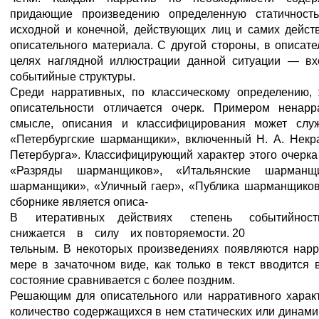
придающие произведению определенную статичность
исходной и конечной, действующих лиц и самих дейст
описательного материала. С другой стороны, в описат
целях наглядной иллюстрации данной ситуации — вх
событийные структуры.
Среди нарративных, по классическому определению,
описательности отличается очерк. Примером ненарра
смысле, описания и классифицирования может служ
«Петербургские шарманщики», включенный Н. А. Некр
Петербурга». Классифицирующий характер этого очерка 
«Разряды шарманщиков», «Итальянские шарманщ
шарманщики», «Уличный гаер», «Публика шарманщиков»
сборнике является описа-
В итеративных действиях степень событийно
снижается в силу их повторяемости. 20
тельным. В некоторых произведениях появляются нарр
мере в зачаточном виде, как только в текст вводится
состояние сравнивается с более поздним.
Решающим для описательного или нарративного характ
количество содержащихся в нем статических или динамич