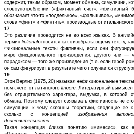
содержит, таким образом, момент обмана, симуляции, 
словоупотреблении («фиктивный счет», «фиктивный б
обозначает что-то «поддельное», «фальшивое», «мнимое»
слова «финт» и «финтить», производные от итальянског
17
Это различие проводится не во всех языках. В англий
термин
fictional
относится как к изображающему тексту, та
Фикциональные тексты фиктивны, если они фигуриру
мире фикционального произведения, другого или — 
парадоксом — того же произведения (т. е. если герой ром
он сам фигурирует, в результате чего получается структур
19
Эгон Верлих (1975, 20) называл нефикциональные тексты
ном счете, от латинского
fingere
.
Литературный вымысе
без отрицательного характера, выдумка, в которой о
обмана. Поэтому следует связывать фиктивность не ст
симуляции, к чему склонны теоретики, сводящие ее к
сколько с концепцией
изображения автоно
действительности.
Такая концепция близка понятию «мимесис», как е
«Поэтике». Аристотелевское понятие не следуе