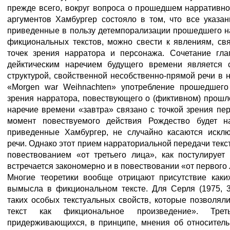
прежде всего, вокруг вопроса о прошедшем нарративно
аргументов Хамбургер состояло в том, что все указа
приведенные в пользу детемпорализации прошедшего н
фикциональных текстов, можно свести к явлениям, св
точек зрения нарратора и персонажа. Сочетание гл
дейктическим наречием будущего времени является 
структурой, свойственной несобственно-прямой речи в
«Morgen war Weihnachten» употребление прошедшего
зрения нарратора, повествующего о (фиктивном) прошл
наречие времени «завтра» связано с точкой зрения пе
момент повествуемого действия Рождество будет 
приведенные Хамбургер, не случайно касаются исклю
речи. Однако этот прием нарраториальной передачи текс
повествованием «от третьего лица», как постулирует
встречается закономерно и в повествовании «от первого л
Многие теоретики вообще отрицают присутствие каки
вымысла в фикциональном тексте. Для Серля (1975, 3
таких особых текстуальных свойств, которые позволя
текст как фикциональное произведение». Тре
придерживающихся, в принципе, мнения об относитель