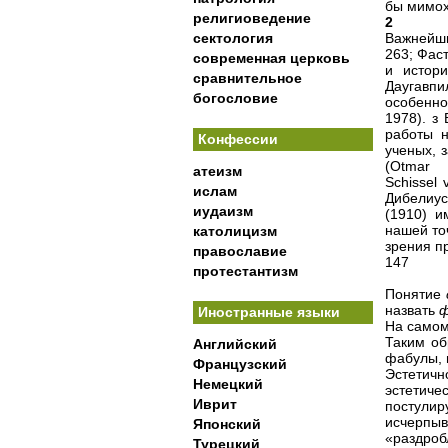
бы мимох
религиоведение
2
сектология
Важнейши
263; Фас
современная церковь
и истор
сравнительное
Даугавп
богословие
особенно
1978). 
работы 
Конфессии
ученых, 
(Otmar
атеизм
Schissel 
ислам
Дибелиу
иудаизм
(1910) и
нашей то
католицизм
зрения п
православие
147
протестантизм
Понятие
назвать
ф
Иностранные языки
На самом
Таким об
Английский
фабулы, 
Французский
Эстетич
Немецкий
эстетиче
Иврит
постулир
исчерпыв
Японский
«раздроб
Турецкий