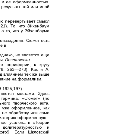
е и ее оформленностью.
результат той или иной
тью перевертывает смысл
21). То, что Эйхенбаум
 а то, что у Эйхенбаума
роизведения. Сюжет есть
е в
однако, не является еще
ты.
Поэтически
е периферии, к кругу
78, 263—273). Как и А.
од влиянием тех же выше
лияние на формализм.
 1925,197).
няются местами. Здесь
 термина. «Сюжет» (по
ного творческого акта,
е уже оформленное, как
е не обработку или само
, материю оформленную.
ное усилена в «Теории
долитературностью и
ого9. Если Шкловский