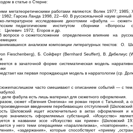
одом в статье о Стерне:
ми метатеоретическими работами являются: Волек 1977; 1985; 
т 1982; Гарсиа Ланда 1998, 22—60. В русскоязычной науке ценный 
ико-литературное исследование дихотомии «фабула — сюжет
илсским педагогическим институтом сборники «Вопросы 
: Цилевич 1972; Егоров и др.
з В вопросе о сюжетосложении определенное влияние на русс
немецких
занимавшихся анализом композиции литературных текстов: О. 
von Fieschenberg), Б. Сойферт (Bernhard Seuffert), В. Дибелиус (W
са
меется в зачаточной форме систематическая модель нарративно
чки
редстает как первая порождающая модель в нарратологии (ср. Дол
сюжета
слишком часто смешивают с описанием событий — с тем,
абулой
.
 деле фабула есть лишь материал для сюжетного оформления.
разом, сюжет «Евгения Онегина» не роман героя с Татьяной, а 
произведенная введением перебивающих отступлений (Шкловский 
ность Шкловский ищет исключительно в актах оформления и к
скую значимость оформляемых субстанций. «Искусство» являе
уется в названии эссе «Искусство как прием» (Шкловский 19
ается у него теми операциями «параллелизма», «повторения», «
ления», «задержания», которые способствуют «приему „остра