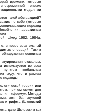
орий времени, которые
вневременной генезис
ормационными моделями
ется такой абстракцией?
самих по себе (которые
бусловливающих переход
обособлении нарративных
оиз-
тей: Шмид 1982; 1984а;
 е. в повествовательный
водимых операций. Таким
я обнаружения основных
титуирования оказалась
 используется во всех
 пунктом глобальных
 из виду, что в рамках
е подходы .
тологической теории или
етом, причем сюжет для
ожения, «форму»: Методы
ми, хотя бы, звуковой
 как и рифма (Шкловский
ета дано Шкловским как