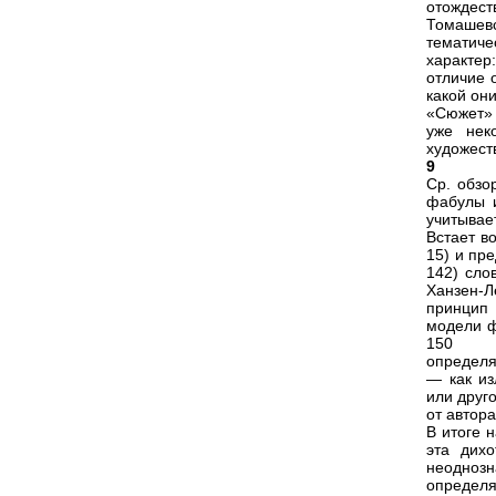
отождес
Томашевс
тематиче
характер
отличие 
какой они
«Сюжет» 
уже нек
художест
9
Ср. обзо
фабулы и
учитывае
Встает в
15) и пр
142) сло
Ханзен-Л
принцип 
модели ф
150
определя
— как из
или друг
от автора
В итоге 
эта дих
неоднозн
определя