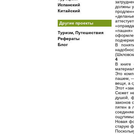
затрудне
Испанский
должны у
Китайский
продлен»
«деланье
аттесту
Другие проекты
«оправда
«пашня» 
Туризм, Путешествия
оформлен
Рефераты
подчерки
Блог
В понят
надобнос
(Шкловски
4
В книге
материал
Это комп
пашем, —
вещи, а с
Этот «за
Сюжет не
душой, ф
законов 
пятен в 
соединяе
ощутимых
Новая фо
старую ф
Поскольк