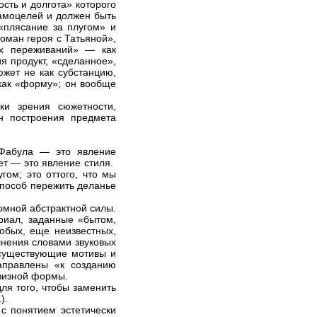
сть и долгота» которого
самоцелей и должен быть
«плясание за плугом» и
ман героя с Татьяной»,
ых переживаний» — как
я продукт, «сделанное»,
южет не как субстанцию,
как «форму»; он вообще
ки зрения сюжетности,
н построения предмета
«Фабула — это явление
ет — это явление стиля.
гом; это оттого, что мы
 способ пережить деланье
омной абстрактной силы.
риал, заданные «бытом,
обых, еще неизвестных,
лнения словами звуковых
о существующие мотивы и
аправлены «к созданию
овизной формы.
ля того, чтобы заменить
).
с понятием эстетически