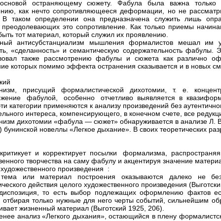
 основой остраняющему сюжету. Фабула была важна только 
нию, как нечто сопротивляющееся деформации, но не рассматр
. В таком определении она предназначена служить лишь опр
 преодолевающих это сопротивление. Как только приемы начина
быть тот материал, который служил их проявлению.
ьный антисубстанциализм мышления формалистов мешал им у
ть, «сделанность» и семантическую содержательность фабулы. Э
твовал также рассмотрению фабулы и сюжета как различно оф
ие которых помимо эффекта остранения сказывается и в новых с
кий
онизм, присущий формалистической дихотомии, т. е. концен
ежение фабулой, особенно отчетливо выявляется в квазиформ
эти категории применяются к анализу произведений без аутентичн
ельного интереса, компенсирующего, в конечном счете, все редукц
низм дихотомии «фабула — сюжет» обнаруживается в анализе Л. В
 бунинской новеллы «Легкое дыхание». В своих теоретических раз
критикует и корректирует посылки формализма, распростран
венного творчества на саму фабулу и акцентируя значение материа
 художественного произведения :
я тема или материал построения оказываются далеко не бе
ического действия целого художественного произведения (Выготский
 диспозиция, то есть выбор подлежащих оформлению фактов есть
, отбирая только нужные для него черты событий, сильнейшим о
ивает жизненный материал (Выготский 1925, 206).
енее анализ «Легкого дыхания», остающийся в плену формалистс