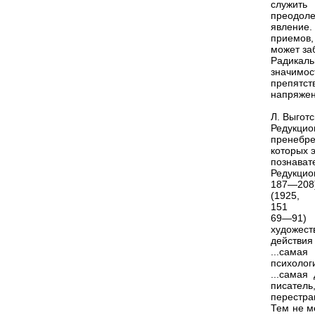
служить
преодоле
явление
приемов,
может за
Радикал
значимос
препятс
напряжен
Л. Выготс
Редукци
пренебр
которых 
познават
Редукцио
187—208)
(1925,
151
69—91) 
художест
действия
...сама
психолог
...самая
писатель
перестра
Тем не м