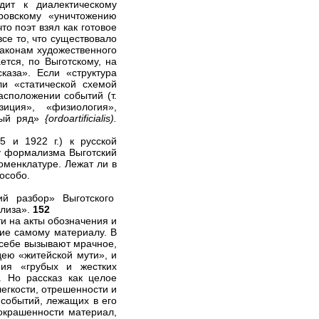
дит к диалектическому
ровскому «уничтожению
о поэт взял как готовое
все то, что существовало
законам художественного
ется, по Выготскому, на
аза». Если «структура
ли «статической схемой
асположении событий (т.
зиция», «физиология»,
нный ряд»
{
ordo
artificialis
).
5 и 1922 г.) к русской
у формализма Выготский
оменклатуре. Лежат ли в
особо.
ий разбор» Выготского
ализа».
152
ти на акты обозначения и
ие самому материалу. В
 себе вызывают мрачное,
дею «житейской мути», и
ния «грубых и жестких
 Но рассказ как целое
егкости, отрешенности и
 событий, лежащих в его
окрашенности материал,