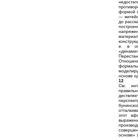
недоста
противо
формой с
— житейс
до расск
построен
напряжен
материал
конструк
е. в
o
«динамич
Перестан
Отношени
формальн
моделиру
основе од
12
См. инт
правильн
дествляе
перспект
бунинско
отталкив
этот аф
выражени
производ
совершен
основе» 