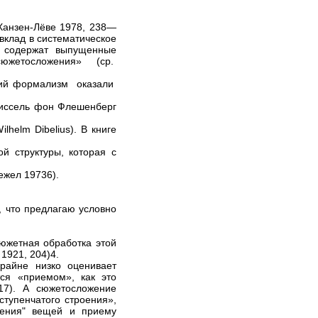
Ханзен-Лёве 1978, 238—
вклад в систематическое
» содержат выпущенные
сюжетосложения» (ср.
кий формализм оказали
Шиссель фон Флешенберг
ilhelm Dibelius). В книге
й структуры, которая с
ежел 19736).
 что предлагаю условно
сюжетная обработка этой
1921, 204)4.
райне низко оценивает
тся «приемом», как это
17). А сюжетосложение
ступенчатого строения»,
нения" вещей и приему