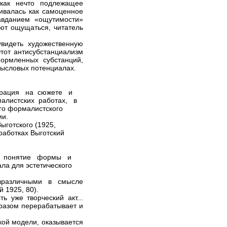
как нечто подлежащее
ивалась как самоценное
авданием «ощутимости»
ют ощущаться, читатель
видеть художественную
тот антисубстанциализм
ормленных субстанций,
мысловых потенциалах.
трация на сюжете и
алистских работах, в
ого формалистского
ии.
ыготского (1925,
работках Выготский
яя понятие формы и
ла для эстетического
зразличными в смысле
 1925, 80).
 уже творческий акт...
бразом перерабатывает и
кой модели, оказывается