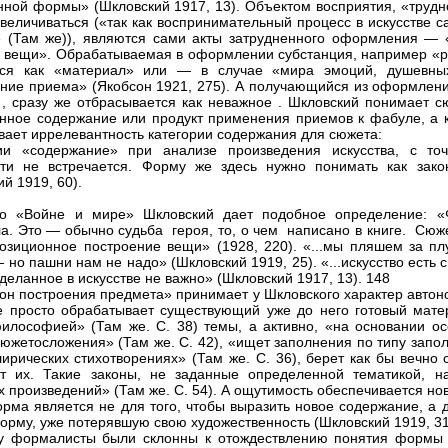
нной формы» (Шкловский 1917, 13). Объектом восприятия, «трудно
величиваться («так как воспринимательный процесс в искусстве 
 (Там же)), являются сами акты затрудненного оформления — 
 вещи». Обрабатываемая в оформлении субстанция, например «ро
ется как «материал» или — в случае «мира эмоций, душевн
ние приема» (Якобсон 1921, 275). А получающийся из оформлени
, сразу же отбрасывается как неважное . Шкловский понимает с
ное содержание или продукт применения приемов к фабуле, а 
вает иррелевантность категории содержания для сюжета:
ии «содержание» при анализе произведения искусства, с точ
ти не встречается. Форму же здесь нужно понимать как зако
й 1919, 60).
 о «Войне и мире» Шкловский дает подобное определение: 
а. Это — обычно судьба героя, то, о чем написано в книге. Сюж
озиционное построение вещи» (1928, 220). «...мы пляшем за плу
 но пашни нам не надо» (Шкловский 1919, 25). «...искусство есть
деланное в искусстве не важно» (Шкловский 1917, 13). 148
кон построения предмета» принимает у Шкловского характер автон
 просто обрабатывает существующий уже до него готовый мате
илософией» (Там же. С. 38) темы, а активно, «на основании ос
сюжетосложения» (Там же. С. 42), «ищет заполнения по типу запо
лирических стихотворениях» (Там же. С. 36), берет как бы вечн
т их. Такие законы, не заданные определенной тематикой, н
 произведений» (Там же. С. 54). А ощутимость обеспечивается н
рма является не для того, чтобы выразить новое содержание, а д
орму, уже потерявшую свою художественность (Шкловский 1919, 31
у формалисты были склонны к отождествлению понятия формы 