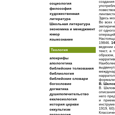
создания
социология
употреб
философия
повеств
художественная
лингвист
Здесь мо
литература
Во всех 
Школьная литература
эмпириче
экономика и менеджмент
от одног
юмор
операций
Настояща
языкознание
19846.
1
ведении 
Теология
текст, а
образом,
апокрифы
нарратив
апологетика
Наиболее
выдвину
библейские толкования
междуна
библиология
нарратол
библейские словари
формализ
богословие
В. Шкло
В. Шклов
догматика
описания
душепопечительство
него пре
екклесиология
и прием
история церкви
инструме
1919, 60)
оккультизм
Классиче
патрология