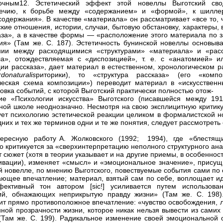
точным12. Эстетический эффект этой новеллы Выготский сво
речию, к борьбе между «содержанием» и «формой», к шилле
одержания». В качестве «материала» он рассматривает «все то, чт
кие отношения, истории, случаи, бытовую обстановку, характеры, 
аза», а в качестве формы — «расположение этого материала по 
ия» (Там же. С. 187). Эстетичность бунинской новеллы основыва
ии между расходящимися «структурами» «материала» и «расск
а», отождествляемая с «диспозицией», т. е. с «анатомией» и
ции рассказа», дает материал в естественном, хронологическом р
rdo
naturalis
риторики), то «структура рассказа» (его «компо
еская схема композиции») переводит материал в «искусстве
овка событий, с которой Выготский практически полностью отож-
е «Психологии искусства» Выготского (писавшейся между 191
ой школе неоднозначно. Несмотря на свою эксплицитную критик
ет психологию эстетической реакции целиком в формалистской н
них и тех же терминов одни и те же понятия, следует рассмотреть 
ересную работу А. Жолковского (1992; 1994), где «блестящ
о критикуется за «сверхинтерпретацию неполного структурного ан
т сюжет (хотя в теории указывает и на другие приемы, в особеннос
ивации), изменяет «смысл» и «эмоциональное значение», присущ
й новелле, по мнению Выготского, повествуемые события сами по
ающее впечатление; материал, взятый сам по себе, воплощает и
фективный тон автором [sic!] усиливается путем использова
й, обнажающих неприкрытую правду жизни» (Там же. С. 198).
ит прямо противоположное впечатление: «чувство освобождения, л
ной прозрачности жизни, которое никак нельзя вывести из самих
(Там же. С. 199). Радикальное изменение своей эмоциональной 