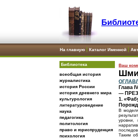
Библиоте
На главную
Каталог Именной
Ав
Библиотека
Ваш ком
Шми
всеобщая история
журналистика
ОГЛАВ
история России
Глава 
история древнего мира
— ПРЕ
1. «Фаб
культурология
Порожд
литературоведение
В моделя
наука
результа
педагогика
уровни,
политология
наррати
право и юриспруденция
последов
Таким об
психология