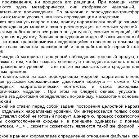
 произведения, ни процесса его рецепции. При помощи катег
ляются здесь метафорически, они отображают идеальный, 
овательного произведения. По аналогии с порождающе-трансф
ики их можно условно называть порождающими моделями .
жет возникнуть вопрос о том, почему нарратология вообще занима
порождающих моделях важна реконструкция не столько уровней 
скому наблюдению все равно не доступны), сколько операций, о
о уровня к другому. Задача порождающих моделей заключается в 
, которые трансформируют содержащийся в повествовательном пр
я глава является расширенной и переработанной версией ста
46
исходный материал в доступный наблюдению конечный продукт, т.
 также в том, чтобы создать логическую последовательность про
 различение уровней — это только вспомогательное средство дл
ных приемов.
 влиятельной из всех порождающих моделей нарративного конс
тая русскими формалистами дихотомия «фабула — сюжет». Она
родных нарратологических контекстах и стала исходным
огических моделей . При этом не следует, однако, упускать
ма эта дихотомия определялась по-разному. Рассмотрим основны
вский
ский не ставил перед собой задачи построения целостной нарра
 отдельных нарративных уровней. Он интересовался только сюж
дставлял собой не готовый продукт, а энергию, процесс сюжетосл
ы сюжетосложения сходны и в принципе одинаковы с приема
нтовки. <...> ...сюжет и сюжетность являются такой же формой,
.
ское в раннем формализме определение отношения фабулы и сюж