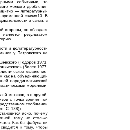
урными событиями, то
мого мелкого дробления
лицитно — литературный
о-временной связи»10. В
овательности и связи, в
ой стороны, он обладает
 является результатом
терию.
сти и долитературности
минов у Петровского не
шевского (Тодоров 1971,
оническое» (Волек 1977,
алистическое мышление.
му как на объединяющий
нней парадигматической
агматическими моделями.
лой мотивов, а с другой,
вов с точки зрения той
посредственном сообщении
е. С. 138)).
становится ясно, почему
виной тому не столько
стов. Как бы фабула ни
сводится к тому, чтобы