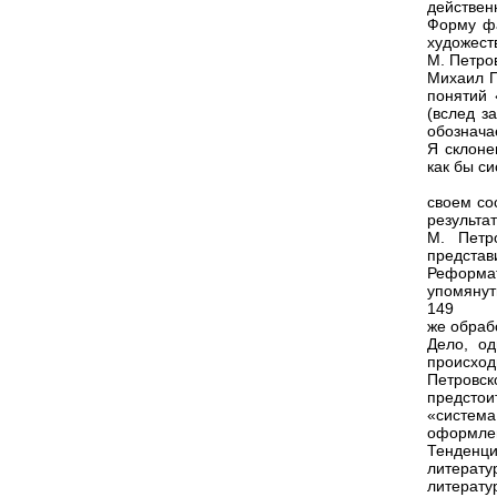
действен
Форму фа
художест
М. Петро
Михаил П
понятий 
(вслед з
обознача
Я склоне
как бы с
своем со
результа
М. Петр
представ
Реформат
упомянут
149
же обраб
Дело, о
происхо
Петровск
предстои
«система
оформлен
Тенденци
литерат
литерат