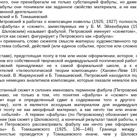
ного, они пренебрегали не только субстанцией фабулы, но даж
булы они понимали как заданное свойство материала, а не как 
венной деятельности.
вский и Б. Томашевский
етровский в работах о композиции новеллы (1925; 1927) полнос
«фабула» и «сюжет», заимствуемых им у Б. М. Эйхенбаума (19
а Шкловским) называет фабулой, Петровский именует «сюжетом»,
ется как сюжет, фигурирует у Петровского как «фабула»:
н применить слово
сюжет
в смысле
материи
художественного п
истема событий, действий (или единое событие, простое или сложно
ставе), предстоящая поэту в том или ином оформлении, которое, 
том его собственной творческой индивидуальной поэтической рабо
овский принадлежал не к самой формальной школе, а к е
ителей «телеологической теории композиции» (Ханзен-Лёве 19
ский, В. Жирмунский и Б. Томашевский, Петровский находился п
ых немецких аналитиков композиции, которые оказали немалое в
отанный сюжет я склонен именовать термином
фабула
(Петровский
днако, не только в том, что понятия «фабула» и «сюжет» ме
дит еще и определенный сдвиг в содержании того и другого
ому), хотя и является исходным материалом для индивидуаль
т поэту не как аморфный материал, а как нечто так или инач
 событий» . А термин «фабула» (по Петровскому) обозначает уж
ие (как сюжет у Шкловского), а конечный результат такой работы
я Петровского рассматривать фабулу как нечто уже оформлен
уры» Б. Томашевского (1925, 136—146). Граница между 
урностью проводится у Томашевского иначе, чем у Шкловск