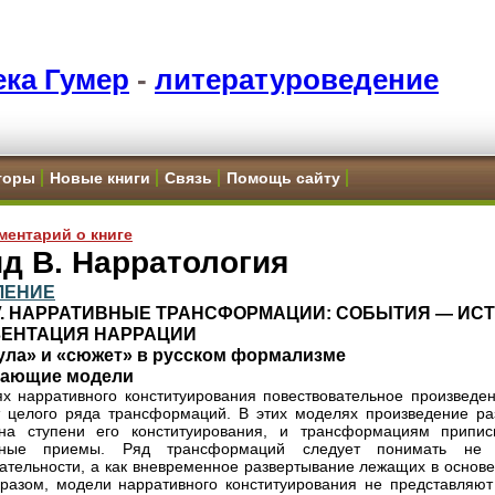
ка Гумер
-
литературоведение
торы
Новые книги
Связь
Помощь сайту
ментарий о книге
д B. Нарратология
ЛЕНИЕ
IV. НАРРАТИВНЫЕ ТРАНСФОРМАЦИИ: СОБЫТИЯ — ИС
ЗЕНТАЦИЯ НАРРАЦИИ
ула» и «сюжет» в русском формализме
ающие модели
х нарративного конституирования повествовательное произведен
т целого ряда трансформаций. В этих моделях произведение ра
 на ступени его конституирования, и трансформациям припи
вные приемы. Ряд трансформаций следует понимать не
ательности, а как вневременное развертывание лежащих в основ
разом, модели нарративного конституирования не представляют