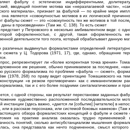
твляет фабулу с эстетически индифферентными, долитерат
кий, вводящий понятие мотива как «неразлагаемой части», «са
ского материала», признает за фабулой — по крайне мере имп
: она является «совокупностью мотивов в их логической причинн
от фабулы сюжет — это «совокупность тех же мотивов в той послед
 даны в произведении» (Там же. С. 138). То есть сюжет
предстает у Петровского в несколько амбивалентном виде: с одн
оторой оформленностью, с другой, такая оформленность не
венной деятельности того поэта, который обрабатывает данную ма
р различных выдвинутых формалистами определений литературно
 сюжета у Ц. Тодорова (1971, 17), где, однако, обращение тер
тся.
опрос, репрезентирует ли «более когерентная точка зрения» Тома
едложенное им решение, обычно принимаемое за последнее, «кан
во русского формализма по проблеме «фабула — сюжет», форм
ёве (1978, 268) по праву видит ориентацию Томашевского на те
конструкции «в резком противоречии» как с имманентизмом ра
ормализма, так и с его более поздними синтагматическими и пр
ется, с одной стороны, как результат перестановки заданных фабу
ложение художественно расположенной последовательности моти
ой инстанции (здесь важно, «дается ли [событие] [читателю] в не
, или в рассказе персонажа, или системой боковых намеков» (Там ж
настоящего обзора формалистских концепций о фабуле и сюжете 
отомия на практике анализа оказалась трудно применяемой: 
ачность понятий, сколько антисубстанциализм мышления формали
лась, она представала как нечто подчиненное, смысл которого 