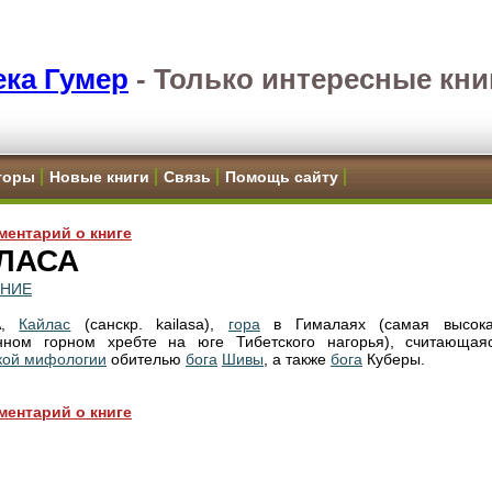
ка Гумер
-
Только интересные кни
торы
Новые книги
Связь
Помощь сайту
ментарий о книге
ЛАСА
ЕНИЕ
А,
Кайлас
(санскр. kailasa),
гора
в Гималаях (самая высок
нном горном хребте на юге Тибетского нагорья), считающая
кой мифологии
обителью
бога
Шивы
, а также
бога
Куберы.
ментарий о книге