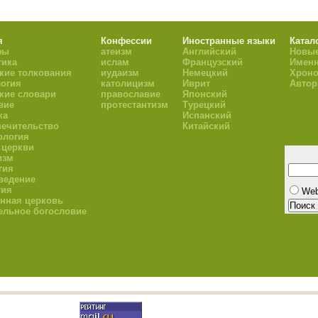
я
Конфессии
Иностранные языки
Катал
фы
атеизм
Английский
Новые
тика
ислам
Французский
Имен
кие толкования
иудаизм
Немецкий
Хроно
огия
католицизм
Иврит
Авто
кие словари
православие
Японский
вие
протестантизм
Турецкий
ка
Испанский
ечительство
Китайский
ология
 церкви
изм
гия
ведение
гия
We
нная церковь
ельное богословие