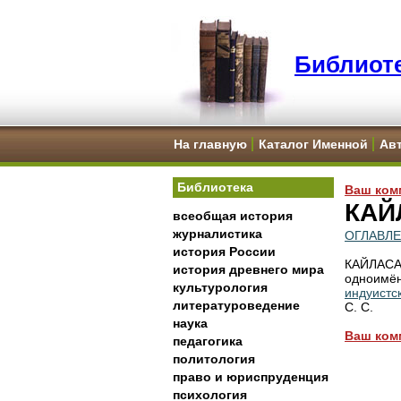
Библиоте
На главную
Каталог Именной
Ав
Библиотека
Ваш ком
КАЙ
всеобщая история
журналистика
ОГЛАВЛ
история России
КАЙЛАС
история древнего мира
одноимё
культурология
индуистс
литературоведение
С. С.
наука
Ваш ком
педагогика
политология
право и юриспруденция
психология