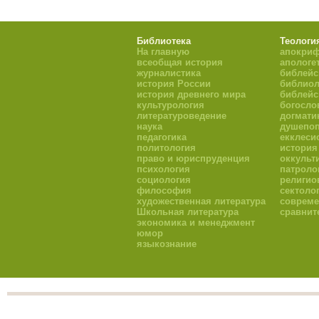
Библиотека
Теологи
На главную
апокри
всеобщая история
апологе
журналистика
библейс
история России
библиол
история древнего мира
библейс
культурология
богосло
литературоведение
догмати
наука
душепоп
педагогика
екклеси
политология
история
право и юриспруденция
оккульт
психология
патроло
социология
религио
философия
сектоло
художественная литература
совреме
Школьная литература
сравнит
экономика и менеджмент
юмор
языкознание