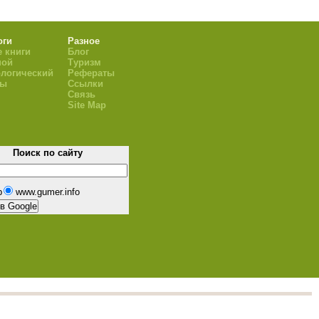
оги
Разное
 книги
Блог
ной
Туризм
логический
Рефераты
ры
Ссылки
Связь
Site Map
Поиск по сайту
b
www.gumer.info