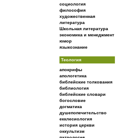
социология
философия
художественная
литература
Школьная литература
экономика и менеджмент
юмор
языкознание
Теология
апокрифы
апологетика
библейские толкования
библиология
библейские словари
богословие
догматика
душепопечительство
екклесиология
история церкви
оккультизм
патрология