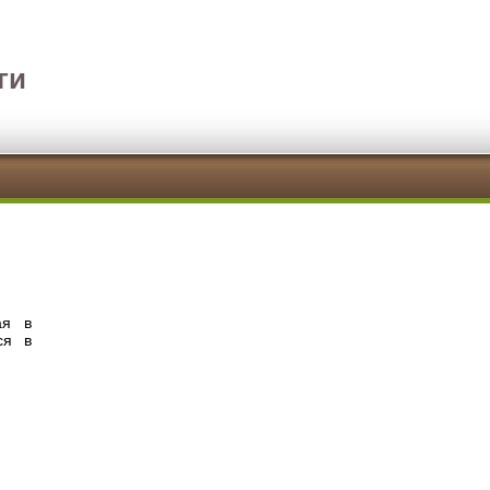
ги
ая в
ся в