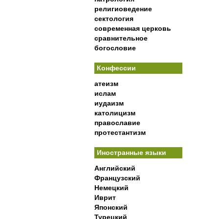
религиоведение
сектология
современная церковь
сравнительное
богословие
Конфессии
атеизм
ислам
иудаизм
католицизм
православие
протестантизм
Иностранные языки
Английский
Французский
Немецкий
Иврит
Японский
Турецкий