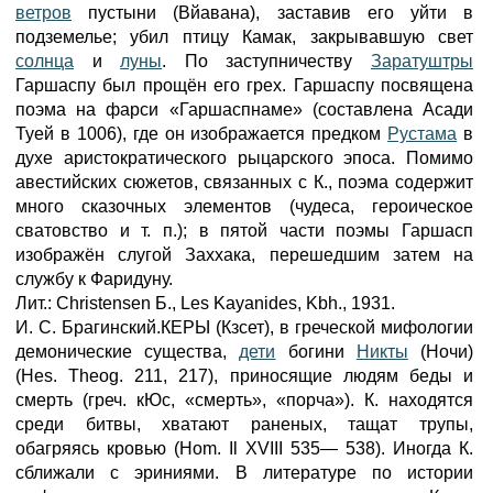
ветров
пустыни (Вйавана), заставив его уйти в
подземелье; убил птицу Камак, закрывавшую свет
солнца
и
луны
. По заступничеству
Заратуштры
Гаршаспу был прощён его грех. Гаршаспу посвящена
поэма на фарси «Гаршаспнаме» (составлена Асади
Туей в 1006), где он изображается предком
Рустама
в
духе аристократического рыцарского эпоса. Помимо
авестийских сюжетов, связанных с К., поэма содержит
много сказочных элементов (чудеса, героическое
сватовство и т. п.); в пятой части поэмы Гаршасп
изображён слугой Заххака, перешедшим затем на
службу к Фаридуну.
Лит.: Christensen Б., Les Kayanides, Kbh., 1931.
И. С. Брагинский.КЕРЫ (Кзсет), в греческой мифологии
демонические существа,
дети
богини
Никты
(Ночи)
(Hes. Theog. 211, 217), приносящие людям беды и
смерть (греч. кЮс, «смерть», «порча»). К. находятся
среди битвы, хватают раненых, тащат трупы,
обагряясь кровью (Hom. Il XVIII 535— 538). Иногда К.
сближали с эриниями. В литературе по истории