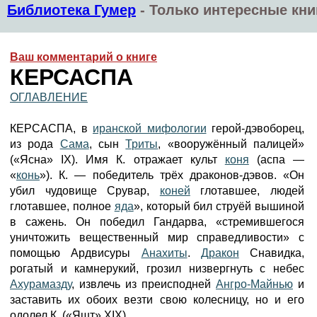
Библиотека Гумер
-
Только интересные кни
Ваш комментарий о книге
КЕРСАСПА
ОГЛАВЛЕНИЕ
КЕРСАСПА, в
иранской мифологии
герой-дэвоборец,
из рода
Сама
, сын
Триты
, «вооружённый палицей»
(«Ясна» IX). Имя К. отражает культ
коня
(аспа —
«
конь
»). К. — победитель трёх драконов-дэвов. «Он
убил чудовище Срувар,
коней
глотавшее, людей
глотавшее, полное
яда
», который бил струёй вышиной
в сажень. Он победил Гандарва, «стремившегося
уничтожить вещественный мир справедливости» с
помощью Ардвисуры
Анахиты
.
Дракон
Снавидка,
рогатый и камнерукий, грозил низвергнуть с небес
Ахурамазду
, извлечь из преисподней
Ангро-Майнью
и
заставить их обоих везти свою колесницу, но и его
одолел К. («Яшт» XIX).