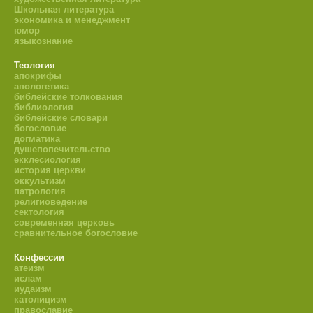
Школьная литература
экономика и менеджмент
юмор
языкознание
Теология
апокрифы
апологетика
библейские толкования
библиология
библейские словари
богословие
догматика
душепопечительство
екклесиология
история церкви
оккультизм
патрология
религиоведение
сектология
современная церковь
сравнительное богословие
Конфессии
атеизм
ислам
иудаизм
католицизм
православие