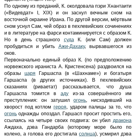
По одному из преданий, К. околдовала пэри Хнантаити
(«Видевдат» I, XIX) и он заснул вечным сном на
восточной окраине Ирана. По другой версии, мёртвым
сном уснул Сам, чей образ в пехлевийских сочинениях
и в литературе на фарси контаминируется с образом К.
Но в день страшного
суда
К. (или Сам) должен
пробудиться и убить
Ажи-Дахаку
, вырвавшегося из
оков.
Первоначально единый образ К. (по предположению
норвежского ираниста А. Кристенсена) раздвоился на
образы
царя
Гаршаспа (в «Шахнаме») и богатыря
Гаршаспа (в других источниках). В пехлевийских
сказаниях (риваетат) рассказывается, что душа
Гаршаспа томится в
аду
из-за совершённого им
преступления: он затушил
огонь
, нисходивший на
хворост под котлом
героя
, ударом палицы за то, что
огонь
однажды опоздал. Гаршасп просит простить его,
ссылаясь на четыре своих подвига: он убил
дракона
Аждаха, дэва Гандарба (которому море было по
колено, а голова его достигала
солнца
), усмирил дэва