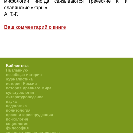
мифологии иногда связываются греческие К. и
славянские «кары».
А. Т.-Г.
Ваш комментарий о книге
Библиотека
На главную
всеобщая история
журналистика
история России
история древнего мира
культурология
литературоведение
наука
педагогика
политология
право и юриспруденция
психология
социология
философия
художественная литература