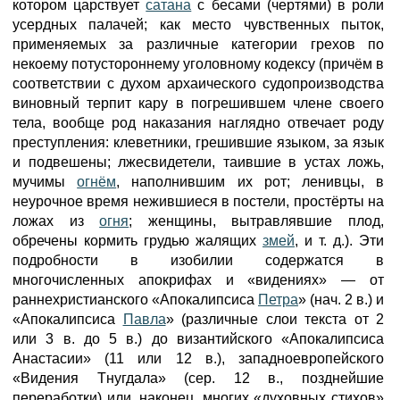
котором царствует
сатана
с бесами (чертями) в роли
усердных палачей; как место чувственных пыток,
применяемых за различные категории грехов по
некоему потустороннему уголовному кодексу (причём в
соответствии с духом архаического судопроизводства
виновный терпит кару в погрешившем члене своего
тела, вообще род наказания наглядно отвечает роду
преступления: клеветники, грешившие языком, за язык
и подвешены; лжесвидетели, таившие в устах ложь,
мучимы
огнём
, наполнившим их рот; ленивцы, в
неурочное время нежившиеся в постели, простёрты на
ложах из
огня
; женщины, вытравлявшие плод,
обречены кормить грудью жалящих
змей
, и т. д.). Эти
подробности в изобилии содержатся в
многочисленных апокрифах и «видениях» — от
раннехристианского «Апокалипсиса
Петра
» (нач. 2 в.) и
«Апокалипсиса
Павла
» (различные слои текста от 2
или 3 в. до 5 в.) до византийского «Апокалипсиса
Анастасии» (11 или 12 в.), западноевропейского
«Видения Тнугдала» (сер. 12 в., позднейшие
переработки) или, наконец, многих «духовных стихов»