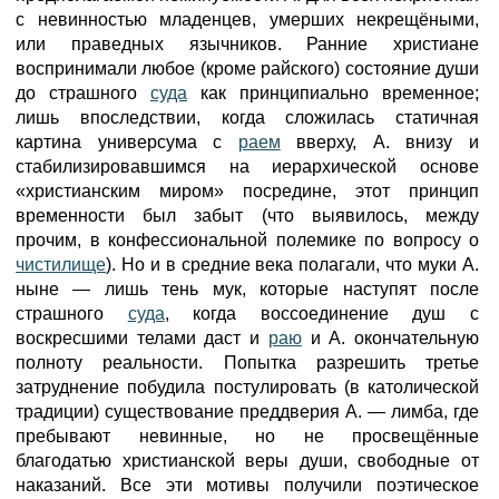
с невинностью младенцев, умерших некрещёными,
или праведных язычников. Ранние христиане
воспринимали любое (кроме райского) состояние души
до страшного
суда
как принципиально временное;
лишь впоследствии, когда сложилась статичная
картина универсума с
раем
вверху, А. внизу и
стабилизировавшимся на иерархической основе
«христианским миром» посредине, этот принцип
временности был забыт (что выявилось, между
прочим, в конфессиональной полемике по вопросу о
чистилище
). Но и в средние века полагали, что муки А.
ныне — лишь тень мук, которые наступят после
страшного
суда
, когда воссоединение душ с
воскресшими телами даст и
раю
и А. окончательную
полноту реальности. Попытка разрешить третье
затруднение побудила постулировать (в католической
традиции) существование преддверия А. — лимба, где
пребывают невинные, но не просвещённые
благодатью христианской веры души, свободные от
наказаний. Все эти мотивы получили поэтическое