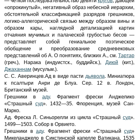
— чёткой последовательностью девяти
кругов
, дающей
«опрокинутый», негативный образ небесной иерархии,
обстоятельной классификацией разрядов грешников,
логико-аллегорической связью между образом вины и
образом кары, наглядной детализацией картин
отчаяния мучимых и палаческой грубостью бесов —
представляет собой гениальное поэтическое
обобщение и преобразование средневековых
представлений об А. О понятиях, близких А., см.
Тартар
(греч.), Нарака (индуистск., буддийск.),
Диюй
(кит.),
Джаханнам
(мусульм.).
С. С. Аверинцев.Ад в виде пасти
дьявола
. Миниатюра
к псалтыри Анри де Блуа. Сер. 12 в. Лондон,
Британский музей.
Грешники в
аду
. Фрагмент фрески Анджелико
«Страшный
суд
». 1432—35. Флоренция, музей Сан-
Марко.
Ад. Фреска Л. Синьорелли из цикла «Страшный
суд
».
1499—1503. Собор в Орвието.
Грешники в
аду
. Фрагмент фрески «Страшный
суд
»
Микеланджело в Сикстинской капелле Ватикана. 1535