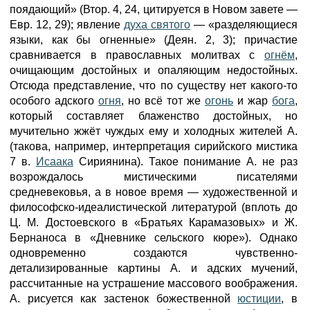
поядающий» (Втор. 4, 24, цитируется в Новом завете —
Евр. 12, 29); явление
духа святого
— «разделяющиеся
языки, как бы огненные» (Деян. 2, 3); причастие
сравнивается в православных молитвах с
огнём
,
очищающим достойных и опаляющим недостойных.
Отсюда представление, что по существу нет какого-то
особого адского
огня
, но всё тот же
огонь
и жар
бога
,
который составляет блаженство достойных, но
мучительно жжёт чуждых ему и холодных жителей А.
(такова, например, интерпретация сирийского мистика
7 в.
Исаака
Сириянина). Такое понимание А. не раз
возрождалось мистическими писателями
средневековья, а в новое время — художественной и
философско-идеалистической литературой (вплоть до
Ц. М. Достоевского в «Братьях Карамазовых» и Ж.
Бернаноса в «Дневнике сельского кюре»). Однако
одновременно создаются чувственно-
детализированные картины А. и адских мучений,
рассчитанные на устрашение массового воображения.
А. рисуется как застенок божественной
юстиции
, в