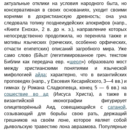
актуальные отклики на условия народного быта, но
консервативная в своих основаниях, уходит своими
корнями в дохристианскую древность; она уна
следовала топику позднеиудейских апокрифов (напр.,
«Книги Еноха», 2 в. до н. э.), направление которых
непосредственно продолжила, но переняла также и
мотивы языческих (греческих, особенно орфических,
отчасти египетских) описаний загробного мира. Уже
само слово (Бйьзт (легитимированное греч. текстом
Библии как передача евр. «
шеол
») образовало мост
между христианскими понятиями и языческой
мифологией
айда
; характерно, что в византийских
проповедях (напр., у Евсевия Кесарийского, 3—4 вв.) и
гимнах (у Романа Сладкопевца, конец 5 — 6 вв.) на
сошествие во ад
(Иисуса Христа), а также в
византийской иконографии фигурирует
олицетворённый Аид, совещающийся с
сатаной
,
созывающий для борьбы свою рать, держащий
грешников на своём лоне, которое являет собой
дьявольскую травестию лона авраамова. Популярные