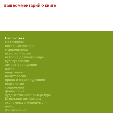
Ваш комментарий о книге
Библиотека
На главную
всеобщая история
журналистика
история России
история древнего мира
культурология
литературоведение
наука
педагогика
политология
право и юриспруденция
психология
социология
философия
художественная литература
Школьная литература
экономика и менеджмент
юмор
языкознание