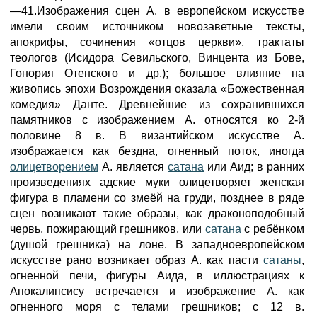
—41.Изображения сцен А. в европейском искусстве
имели своим источником новозаветные тексты,
апокрифы, сочинения «отцов церкви», трактаты
теологов (Исидора Севильского, Винцента из Бове,
Гонория Отенского и др.); большое влияние на
живопись эпохи Возрождения оказала «Божественная
комедия» Данте. Древнейшие из сохранившихся
памятников с изображением А. относятся ко 2-й
половине 8 в. В византийском искусстве А.
изображается как бездна, огненный поток, иногда
олицетворением
А. является
сатана
или Аид; в ранних
произведениях адские муки олицетворяет женская
фигура в пламени со змеёй на груди, позднее в ряде
сцен возникают такие образы, как драконоподобный
червь, пожирающий грешников, или
сатана
с ребёнком
(душой грешника) на лоне. В западноевропейском
искусстве рано возникает образ А. как пасти
сатаны
,
огненной печи, фигуры Аида, в иллюстрациях к
Апокалипсису встречается и изображение А. как
огненного моря с телами грешников; с 12 в.