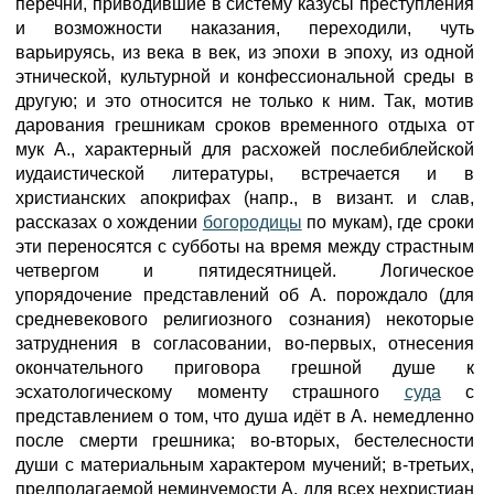
перечни, приводившие в систему казусы преступления
и возможности наказания, переходили, чуть
варьируясь, из века в век, из эпохи в эпоху, из одной
этнической, культурной и конфессиональной среды в
другую; и это относится не только к ним. Так, мотив
дарования грешникам сроков временного отдыха от
мук А., характерный для расхожей послебиблейской
иудаистической литературы, встречается и в
христианских апокрифах (напр., в визант. и слав,
рассказах о хождении
богородицы
по мукам), где сроки
эти переносятся с субботы на время между страстным
четвергом и пятидесятницей. Логическое
упорядочение представлений об А. порождало (для
средневекового религиозного сознания) некоторые
затруднения в согласовании, во-первых, отнесения
окончательного приговора грешной душе к
эсхатологическому моменту страшного
суда
с
представлением о том, что душа идёт в А. немедленно
после смерти грешника; во-вторых, бестелесности
души с материальным характером мучений; в-третьих,
предполагаемой неминуемости А. для всех нехристиан