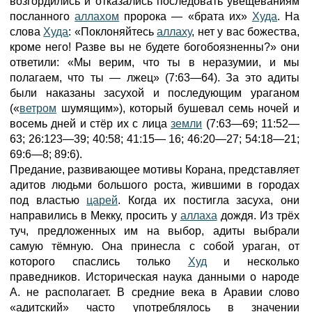
возгордились и отказались последовать увещеваниям
посланного
аллахом
пророка — «брата их»
Худа
. На
слова
Худа
: «Поклоняйтесь
аллаху
, нет у вас божества,
кроме него! Разве вы не будете богобоязненны?» они
ответили: «Мы верим, что ты в неразумии, и мы
полагаем, что ты — лжец» (7:63—64). За это адиты
были наказаны засухой и последующим ураганом
(«
ветром
шумящим»), который бушевал семь ночей и
восемь дней и стёр их с лица
земли
(7:63—69; 11:52—
63; 26:123—39; 40:58; 41:15— 16; 46:20—27; 54:18—21;
69:6—8; 89:6).
Предание, развивающее мотивы Корана, представляет
адитов людьми большого роста, жившими в городах
под властью
царей
. Когда их постигла засуха, они
направились в Мекку, просить у
аллаха
дождя. Из трёх
туч, предложенных им на выбор, адиты выбрали
самую тёмную. Она принесла с собой ураган, от
которого спаслись только
Худ
и несколько
праведников. Историческая наука данными о народе
А. не располагает. В средние века в Аравии слово
«адитский» часто употреблялось в значении