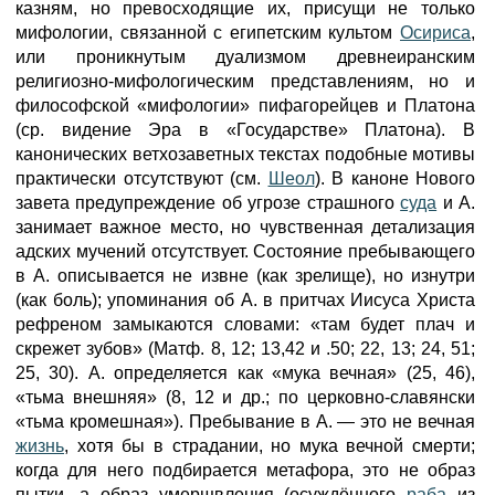
казням, но превосходящие их, присущи не только
мифологии, связанной с египетским культом
Осириса
,
или проникнутым дуализмом древнеиранским
религиозно-мифологическим представлениям, но и
философской «мифологии» пифагорейцев и Платона
(ср. видение Эра в «Государстве» Платона). В
канонических ветхозаветных текстах подобные мотивы
практически отсутствуют (см.
Шеол
). В каноне Нового
завета предупреждение об угрозе страшного
суда
и А.
занимает важное место, но чувственная детализация
адских мучений отсутствует. Состояние пребывающего
в А. описывается не извне (как зрелище), но изнутри
(как боль); упоминания об А. в притчах Иисуса Христа
рефреном замыкаются словами: «там будет плач и
скрежет зубов» (Матф. 8, 12; 13,42 и .50; 22, 13; 24, 51;
25, 30). А. определяется как «мука вечная» (25, 46),
«тьма внешняя» (8, 12 и др.; по церковно-славянски
«тьма кромешная»). Пребывание в А. — это не вечная
жизнь
, хотя бы в страдании, но мука вечной смерти;
когда для него подбирается метафора, это не образ
пытки, а образ умерщвления (осуждённого
раба
из