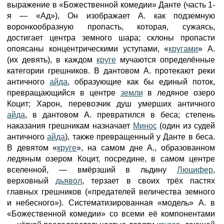
выражение в «Божественной комедии» Данте (часть 1-
я — «Ад»), Он изображает А. как подземную
воронкообразную пропасть, которая, сужаясь,
достигает центра земного шара; склоны пропасти
опоясаны концентрическими уступами, «
кругами
» А.
(их девять), в каждом
круге
мучаются определённые
категории грешников. В дантовом А. протекают реки
античного
айда
, образующие как бы единый поток,
превращающийся в центре
земли
в ледяное озеро
Коцит; Харон, перевозчик душ умерших античного
айда
, в дантовом А. превратился в беса; степень
наказания грешникам назначает
Минос
(один из судей
античного
айда
), также превращенный у Данте в беса.
В девятом «
круге
», на самом дне А., образованном
ледяным озером Коцит, посредине, в самом центре
вселенной, — вмёрзший в льдину
Люцифер
,
верховный
дьявол
, терзает в своих трёх пастях
главных грешников («предателей величества земного
и небесного»). Систематизированная «модель» А. в
«Божественной комедии» со всеми её компонентами