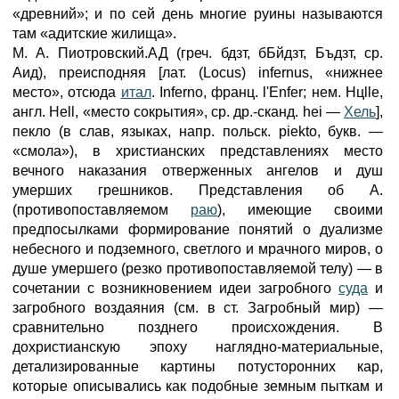
«древний»; и по сей день многие руины называются
там «адитские жилища».
М. А. Пиотровский.АД (греч. бдзт, бБйдзт, Бъдзт, ср.
Аид), преисподняя [лат. (Locus) infernus, «нижнее
место», отсюда
итал
. Inferno, франц. l'Enfer; нем. Hцlle,
англ. Hell, «место сокрытия», ср. др.-сканд. hei —
Хель
],
пекло (в слав, языках, напр. польск. piekto, букв. —
«смола»), в христианских представлениях место
вечного наказания отверженных ангелов и душ
умерших грешников. Представления об А.
(противопоставляемом
раю
), имеющие своими
предпосылками формирование понятий о дуализме
небесного и подземного, светлого и мрачного миров, о
душе умершего (резко противопоставляемой телу) — в
сочетании с возникновением идеи загробного
суда
и
загробного воздаяния (см. в ст. Загробный мир) —
сравнительно позднего происхождения. В
дохристианскую эпоху наглядно-материальные,
детализированные картины потусторонних кар,
которые описывались как подобные земным пыткам и