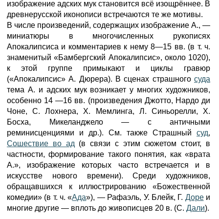
изображение адских мук становится всё изощрённее. В
древнерусской иконописи встречаются те же мотивы.
В числе произведений, содержащих изображение А., —
миниатюры в многочисленных рукописях
Апокалипсиса и комментариев к нему 8—15 вв. (в т. ч.
знаменитый «Бамбергский Апокалипсис», около 1020),
к этой группе примыкают и циклы гравюр
(«Апокалипсис» А. Дюрера). В сценах страшного
суда
тема А. и адских мук возникает у многих художников,
особенно 14 —16 вв. (произведения Джотто, Нардо ди
Чоне, С. Лохнера, X. Мемлинга, Л. Синьорелли, X.
Босха, Микеланджело — с античными
реминисценциями и др.). См. также Страшный
суд
,
Сошествие во ад
(в связи с этим сюжетом стоит, в
частности, формирование такого понятия, как «врата
А.», изображение которых часто встречается и в
искусстве нового времени). Среди художников,
обращавшихся к иллюстрированию «Божественной
комедии» (в т. ч. «
Ада
»), — Рафаэль, У. Блейк, Г.
Доре
и
многие другие — вплоть до живописцев 20 в. (С.
Дали
).