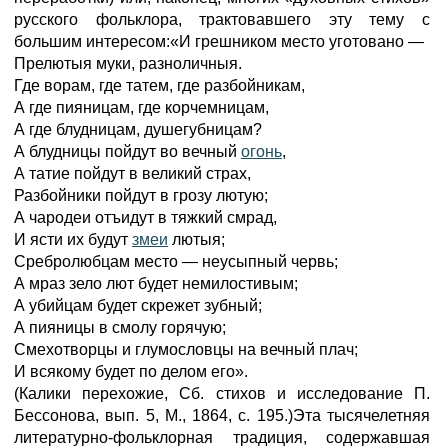
русского фольклора, трактовавшего эту тему с
большим интересом:«И грешником место уготовано —
Прелютыя муки, разноличныя.
Где ворам, где татем, где разбойникам,
А где пияницам, где корчемницам,
А где блудницам, душегубницам?
А блудницы пойдут во вечный
огонь
,
А татие пойдут в великий страх,
Разбойники пойдут в грозу лютую;
А чародеи отъидут в тяжкий смрад,
И ясти их будут
змеи
лютыя;
Сребролюбцам место — неусыпный червь;
А мраз зело лют будет немилостивым;
А убийцам будет скрежет зубный;
А пияницы в смолу горячую;
Смехотворцы и глумословцы на вечный плач;
И всякому будет по делом его».
(Калики перехожие, Сб. стихов и исследование П.
Бессонова, вып. 5, М., 1864, с. 195.)Эта тысячелетняя
литературно-фольклорная традиция, содержавшая