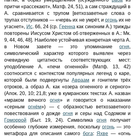
притчи «рассекают», Матф. 24, 51), а сам страждущий в
А. сравнивается с трупом [ветхозаветные слова о
трупах отступников — «червь их не умрёт, и
огонь
их не
угаснет»,
Ис
. 66, 24 (ср.
Геенна
как синоним А.) трижды
повторены Иисусом Христом об отверженных в А.: Мк.
9, 44, 46, 48]. Наиболее устойчивая конкретная черта А.
в Новом завете — это упоминание
огня
,
символический характер которого выявлен через
очевидную цитатность соответствующих мест:
уподобление А. «печи огненной» (Матф. 13, 42)
соотносится с контекстом популярных легенд о каре,
которой были подвергнуты
Авраам
и гонители трёх
отроков, а образ А. как «озера огненного и серного»
(Апок. 20, 10; 21,8; уже в кумранских текстах А. назван
«мраком вечного
огня
» и говорится о наказании
«серным
огнём
») — с образностью ветхозаветного
повествования о дожде
огня
и серы над Содомом и
Гоморрой
(Быт. 19, 24). Символика
огня
получает
особенно глубокие измерения, поскольку
огонь
— это
метафора для описания самого
бога
:
Яхве
— «огнь