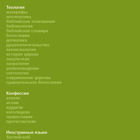
Теология
апокрифы
апологетика
библейские толкования
библиология
библейские словари
богословие
догматика
душепопечительство
екклесиология
история церкви
оккультизм
патрология
религиоведение
сектология
современная церковь
сравнительное богословие
Конфессии
атеизм
ислам
иудаизм
католицизм
православие
протестантизм
Иностранные языки
Английский