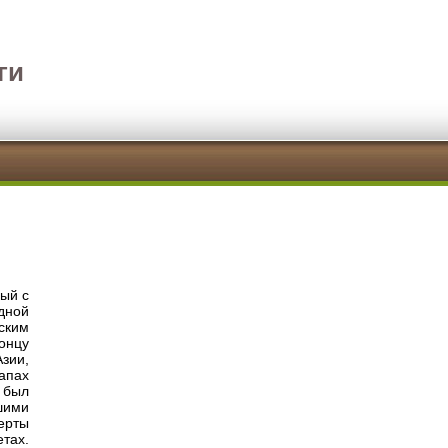
ги
ый с
дной
ским
онцу
Азии,
апах
 был
шими
ерты
тах.