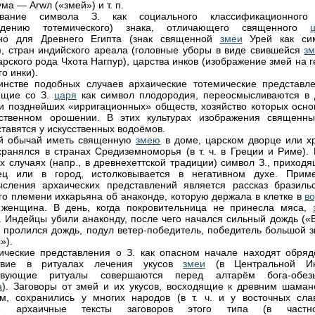
ма — Arwл («змей») и т. п.
ование символа З. как социального классификационного
ждению тотемического) знака, отличающего священного
рно для Древнего Египта (знак священной
змеи
Урей как си
, стран индийского ареала (головные уборы в виде свившейся
з
арского рода Чхота Нагпур), царства инков (изображение змей на 
о инки).
нстве подобных случаев архаические тотемические представле
ющие со З.
царя
как символ плодородия, переосмысливаются в 
и позднейших «ирригационных» обществ, хозяйство которых осно
сственном орошении. В этих культурах изображения священны
ставятся у искусственных водоёмов.
ый обычай иметь священную
змею
в доме, царском дворце или х
хранялся в странах Средиземноморья (в т. ч. в Греции и Риме). 
х случаях (напр., в древнехеттской традиции) символ З., приход
ец или в город, истолковывается в негативном духе. Прим
сления архаических представлений является рассказ бразильс
го племени ихкарьяна об анаконде, которую держала в клетке в
в
 женщина. В день, когда покровительница не принесла мяса,
. Индейцы убили анаконду, после чего начался сильный дождь («В
 пролился дождь, подул ветер-победитель, победитель большой з
»).
ческие представления о З. как опасном начале находят обряд
ствие в ритуалах лечения укусов
змеи
(в Центральной И
ствующие ритуалы совершаются перед алтарём бога-обез
а
). Заговоры от змей и их укусов, восходящие к древним шаман
м, сохранились у многих народов (в т. ч. и у восточных слав
е архаичные тексты заговоров этого типа (в частно