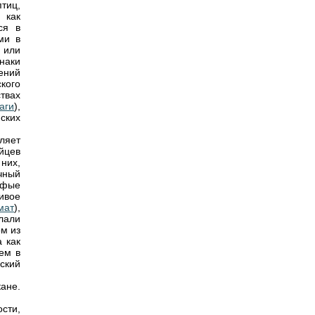
птиц,
как
ся в
ми в
 или
знаки
ений
кого
твах
аги
),
ских
ляет
йцев
 них,
чный
тсфые
ивое
мат
),
лали
м из
 как
ем в
нский
ане.
сти,