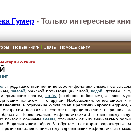
ка Гумер
-
Только интересные кни
торы
Новые книги
Связь
Помощь сайту
ментарий о книге
Й
ЕНИЕ
мея
, представленный почти во всех мифологиях символ, связываем
дием,
землёй
, женской производящей силой,
водой
, дождём, с о
, и домашним очагом,
огнём
(особенно небесным), а также муж
воряющим началом — с другой. Изображения, относящиеся к к
 палеолита, и отражение культа змей в религиях народов Африки, 
, Австралии позволяют составить представление о ранних эт
 образа З. Первоначально мифологический З. по внешнему виду
но близок к обычным
змеям
, отличаясь от них значительно боль
и. В дальнейшем образ З. обретает некоторые характерные ч
, противопоставляющихся ему в древнейших мифологических сюже