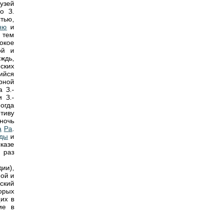
узей
о З.
тью,
ню
и
 тем
окое
ой и
ждь,
йских
ийся
рной
а З.-
 З.-
огда
тиву
ночь
а
Ра
.
ды
и
сказе
 раз
дии),
ной и
ский
орых
их в
ие в