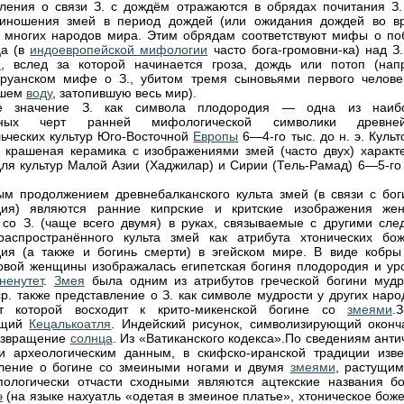
ления о связи З. с дождём отражаются в обрядах почитания З.
риношения змей в период дождей (или ожидания дождей во в
у многих народов мира. Этим обрядам соответствуют мифы о по
ца (в
индоевропейской мифологии
часто бога-громовни-ка) над З.
м
, вслед за которой начинается гроза, дождь или потоп (напр
руанском мифе о З., убитом тремя сыновьями первого челове
вшем
воду
, затопившую весь мир).
ое значение З. как символа плодородия — одна из наиб
ерных черт ранней мифологической символики древне
ьческих культур Юго-Восточной
Европы
6—4-го тыс. до н. э. Куль
 крашеная керамика с изображениями змей (часто двух) характ
для культур Малой Азии (Хаджилар) и Сирии (Тель-Рамад) 6—5-го 
м продолжением древнебалканского культа змей (в связи с бог
дия) являются ранние кипрские и критские изображения же
 со З. (чаще всего двумя) в руках, связываемые с другими сле
аспространённого культа змей как атрибута хтонических бож
ия (а также и богинь смерти) в эгейском мире. В виде кобры
овой женщины изображалась египетская богиня плодородия и ур
ненутет
.
Змея
была одним из атрибутов греческой богини мудр
р. также представление о З. как символе мудрости у других наро
т которой восходит к крито-микенской богине со
змеями
.
ющий
Кецалькоатля
. Индейский рисунок, символизирующий оконч
озвращение
солнца
. Из «Ватиканского кодекса».По сведениям ант
и археологическим данным, в скифско-иранской традиции изве
ление о богине со змеиными ногами и двумя
змеями
, растущим
пологически отчасти сходными являются ацтекские названия бо
э
(на языке нахуатль «одетая в змеиное платье», хтоническое бож