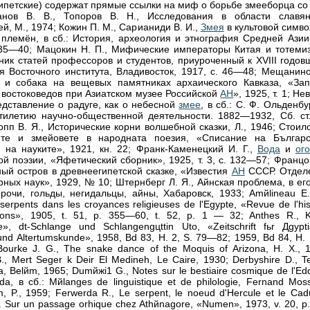
ипетские) содержат прямые ссылки на миф о борьбе змееборца со 
ванов В. В., Топоров В. Н., Исследования в области славян
й, М., 1974; Кожин П. М., Сарианиди В. И.,
Змея
в культовой симво
 племён, в сб.: История, археология и этнография Средней Азии,
 35—40; Mацокин Н. П., Мифические императоры Китая и тотемиз
рник статей профессоров и студентов, приуроченный к XVIII годо
я Восточного института, Владивосток, 1917, с. 46—48; Мещанино
и собака на вещевых памятниках архаического Кавказа, «Зап
 востоковедов при Азиатском музее Российской
АН
», 1925, т. 1; He
редставление о радуге, как о небесной
змее
, в сб.: С. Ф. Ольденбу
тилетию научно-общественной деятельности. 1882—1932, Сб. ст.,
опп В. Я., Исторические корни волшебной сказки, Л., 1946; Стоил
ите и змейовете в народната поезия, «Списание на Българс
 на науките», 1921, кн. 22; Франк-Каменецкий И. Г.,
Вода
и
ог
ой поэзии, «Яфетический сборник», 1925, т. 3, с. 132—57; Франц
ный остров в древнеегипетской сказке, «Известия
АН
СССР. Отдел
рных наук», 1929, № 10; Штернберг Л. Я., Айнская проблема, в его
орочи, гольды, негидальцы, айны, Хабаровск, 1933; Amйlineau E.
serpents dans les croyances religieuses de l'Egypte, «Revue de l'his
gions», 1905, t. 51, p. 355—60, t. 52, p. 1 — 32; Anthes R., K
e», dt-Schlange und Schlangengцttin Uto, «Zeitschrift fьr Дgypt
nd Altertumskunde», 1958, Bd 83, H. 2, S. 79—82; 1959, Bd 84, H. 
оurke J. G., The snake dance of the Moquis of Arizona, Н. Х., 
., Mert Seger k Deir El Medineh, Le Caire, 1930; Derbyshire D., T
a, Belйm, 1965; Dumйжi1 G., Notes sur le bestiaire cosmique de l'Ed
a, в сб.: Mйlanges de linguistique et de philologie, Fernand Mos
, P., 1959; Ferwerda R., Le serpent, le noeud d'Hercule et le Ca
 Sur un passage orhique chez Athйnagore, «Numen», 1973, v. 20, p