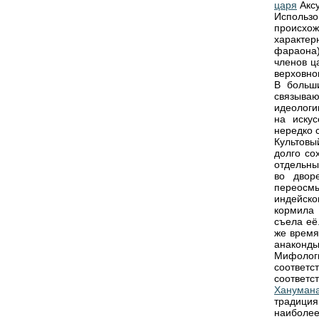
царя
Аксу
Использ
происхо
характе
фараона)
членов ц
верховног
В больши
связыва
идеологи
на иску
нередко 
Культов
долго со
отдельны
во двор
переосмы
индейско
кормила
съела её
же время
анаконды
Мифологи
соответ
соответ
Хануман
традиция
наиболе