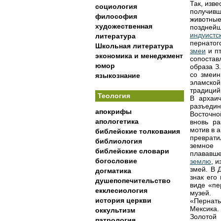
Так, изв
социология
получив
философия
животны
художественная
поздней
индуистс
литература
пернатог
Школьная литература
змеи
и пт
экономика и менеджмент
сопостав
юмор
образа 
со змеин
языкознание
эламской
традиций 
Теология
В архаич
разъеди
апокрифы
Восточно
апологетика
вновь р
мотив в 
библейские толкования
преврати
библиология
земное 
библейские словари
плававш
богословие
землю
, 
змей. В 
догматика
знак его
душепопечительство
виде «п
екклесиология
музей.
история церкви
«Пернаты
Мексика.
оккультизм
Золотой
патрология