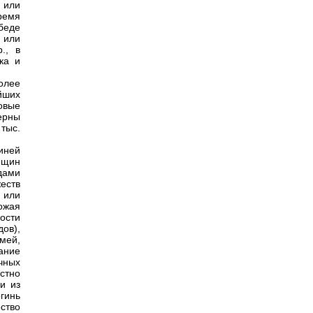
 или
ремя
беде
 или
., в
ка и
олее
йших
товые
ерны
тыс.
иней
нщин
дами
еств
 или
ожая
ости
дов),
Змей,
ание
ичных
стно
и из
гинь
ество