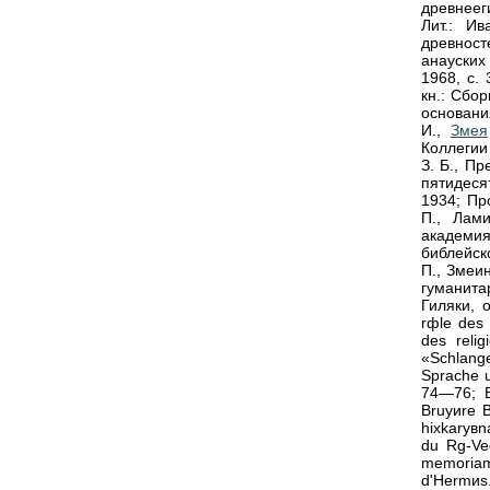
древнеег
Лит.: И
древносте
анауских
1968, с.
кн.: Сбо
основани
И.,
Змея
Коллегии
З. Б., П
пятидеся
1934; Пр
П., Лам
академия
библейск
П., Змеи
гуманита
Гиляки, 
rфle des 
des reli
«Schlang
Sprache u
74—76; В
Bruyиre В
hixkaryвn
du Rg-Ved
memoriam
d'Hermиs.