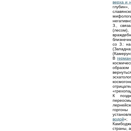
верха и 
глубин»,
славянс
мифологи
негативно
З., свя
(лесом)
враждебн
близнечн
со З.: н
(Западн
(Камерун
В
герман
космичес
образом 
вернутьс
эсхатол
космого
отрицат
«грехопа
К поздн
переосм
лернейск
горгоны 
установл
водой
»;
Камбоджи
страны, 