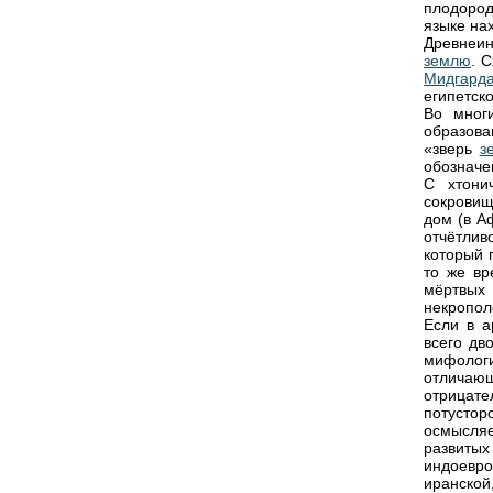
плодород
языке нах
Древнеин
землю
. 
Мидгард
египетск
Во многи
образова
«зверь
з
обозначен
С хтони
сокровищ
дом (в А
отчётли
который 
то же вр
мёртвых
некрополе
Если в а
всего дв
мифолог
отличаю
отрицат
потусто
осмысля
развиты
индоевро
иранской