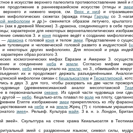
естное в искусстве верхнего палеолита противопоставление змей и 
шее продолжение в раннеевразийском искусстве (птицы и
змеи
е верхнего и нижнего миров, см.
Верх и низ
) и отразившее
ших мифологических сюжетах (вражда птицы
Гаруды
со З.-нага
кой мифологии
и др.)» сменяется образом летучего, крылатого
о» (как в древней Мексике) З.-дракона, соединяющего в себе при
ицы; характерное для некоторых верхнепалеолитических изображ
ление символов З. и
коня
позднее ведёт к созданию мифологичес
З. —
дракона
с головой
коня
и телом
змеи
. Представление о сущес
ым туловищем и человеческой головой развито в индуистской (
н
 и некоторых других мифологиях. Для японской и ряда индей
характерен образ рогатого З.
еских космогонических мифах Евразии и Америки З. осуществ
нение и соединение
неба
и
земли
. Согласно мифам инде
й Боливии,
небо
некогда упало на
землю
, но З., обвившийся вокруг
азъединил их и продолжает держать разъединёнными. Аналоги
ацтекской мифологии связан с
Кецалькоатлем
и
Тескатлипокой
, ко
лись в двух З. для того, чтобы разорвать на две части прожорл
чудовище (древнемексиканский аналог месопотамской
Тиа
ее в первоначальном
океане
. Из одной части чудовища они сде
из другой —
небо
. Кецалько-атль плавал по
воде
на плоту, сделанно
Древнем Египте изображение
змеи
прикреплялось ко лбу фараона
 царствования на
небе
и на
земле
.Жрец (?) с головным украшени
ернатого
змея
». Рельеф. Культура
майя
. 3 в. н. э. Лондон, Брита
й змей». Скульптура на стене храма Кеиалькоатля в Теотииак
 ритуальный змей с раздвоенным языком; символ силы, мудро