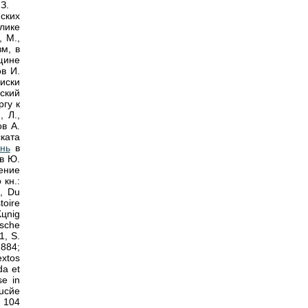
З.
ских
лике
 М.,
м, в
вщине
в И.
иски
вский
ргу к
 Л.,
ов А.
ката
онь
в
ов Ю.
ение
 кн.:
, Du
toire
цnig
ische
1, S.
1884;
extos
da et
se in
ducйe
. 104