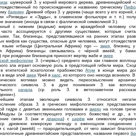
низа
: шумерский З. у корней мирового дерева, древнеиндийский «
 тождественный по происхождению и названию греческому
Пифо
кому
бадняку
. Древний образ З. у дерева (чаще всего у его корней, 
и «Ригведы» и «Эдды», в славянском фольклоре и т. п.) полу
е значение (иногда в связи с фаллической символикой З.).
занный с нижним (водным) миром и враждебной человеку сти
, часто ассоциируется с другими существами, которые счита
ыми. Так, близнецы, представлявшиеся на ранних этапах разв
ых мифов как существа, опасные для человека, могут отождествля
а языке нгбанди (Центральная Африка) ngo —
змея
, близнец; 
ая Африка) близнецы связывались с чёрной змеёй; у бами
) при рождении близнецов приносят жертву жабе и
змее
.
ской мифологии
З. («червь») среднего мира как главное воплощ
кого зла играет основную роль в предстоящей гибели мира. Схо
в египетской эсхатологии прабожество
Атум
в конце мира до
я в виде злой
змеи
Урей в
хаос
, из которого оно некогда возникло. В
огических мотивах можно видеть переосмысление архаичес
нического символа З. в духе понимания З. как воплощ
ельного
начала
(ср. роль З. в ветхозаветном расска
дении»).
ейшим этапам эволюции символа З. относится негати
ысление образа З. в греческих мифологических представлени
ой гидре с девятью змеиными головами и
змеях
на голове грече
Медузы (и соответствующего этрусского божества) и др., а т
ение связи З. (как и
дракона
) с
царём
как символом «управл
 ср. древнюю кхмерскую легенду о еженощном соединении
 с нагой (змеёй) — прародительницей, от чего зависит благопол
аналогичные древнекитайские представления, название первого
бо