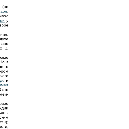
 (по
царя
,
мвол
меи
у
гербе
ния,
духе
вано
х З.
раме
Но в
ящего
ером
кого
оде
и
змея
 это
меи-
овое
ндии
ьяны
ским
ян);
сти,