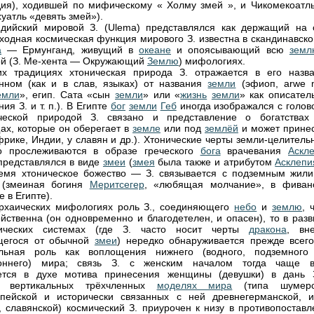
ия), ходившей по мифическому « Холму змей », и Чикомекоатль
уатль «девять змей»).
дийский мировой З. (Ulema) представлялся как держащий на 
Сходная космическая функция мирового З. известна в скандинавско
а
— Ермунганд, живущий в
океане
и опоясывающий всю
земл
ой (З. Ме-хента — Окружающий
Землю
) мифологиях.
х традициях хтоническая природа З. отражается в его назва
нном (как и в слав, языках) от названия
земли
(эфиоп, arwe 
емли
», егип. Сата «сын
земли
» или «
жизнь
земли
» как описател
ия З. и т. п.). В Египте
бог
земли
Геб
иногда изображался с голово
ческой природой З. связано и представление о богатствах
ах, которые он оберегает в
земле
или под
землёй
и может принес
фрике, Индии, у славян и др.). Хтонические черты земли-целител
во прослеживаются в образе греческого
бога
врачевания
Аскл
представлялся в виде
змеи
(
змея
была также и атрибутом
Асклепи
емя хтоническое божество — З. связывается с подземным жил
 (змеиная богиня
Меритсегер
, «любящая молчание», в фиван
 в Египте).
рхаических мифологиях роль З., соединяющего
небо
и
землю
, 
ойственна (он одновременно и благодетелен, и опасен), то в раз
ических системах (где З. часто носит черты
дракона
, вн
щегося от обычной
змеи
) нередко обнаруживается прежде всего
ельная роль как воплощения нижнего (водного, подземного
роннего) мира; связь З. с женским началом тогда чаще в
ется в духе мотива принесения женщины (девушки) в дань 
х вертикальных трёхчленных
моделях мира
(типа шумерс
пейской и исторически связанных с ней древнегерманской, и
, славянской) космический З. приурочен к низу в противопоставл