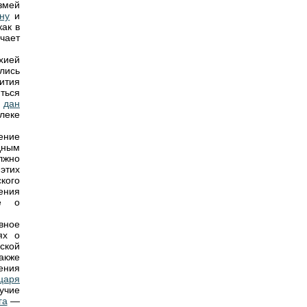
змей
ну
и
как в
чает
хией
лись
ития
ться
у
дан
леке
ение
дным
лжно
 этих
кого
ения
зе о
вное
ях о
ской
акже
ения
царя
учие
га
—