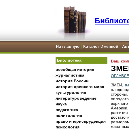
Библиоте
На главную
Каталог Именной
Ав
Библиотека
Ваш ком
ЗМЕ
всеобщая история
журналистика
ОГЛАВЛ
история России
ЗМЕЙ,
з
история древнего мира
плодоро
культурология
стороны
литературоведение
оплодот
верхнего
наука
Америки
педагогика
развития
политология
достаточ
право и юриспруденция
размерам
животных
психология