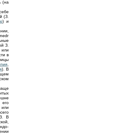
 (на
себе
й (З.
ю
) и
нии,
medr
ьные
й З.
 или
ти в
ьницы
епия
,
я
). В
ищем
ском
чаще
витых
ешне
 его
 или
сего
З. В
кой,
ндо-
ении