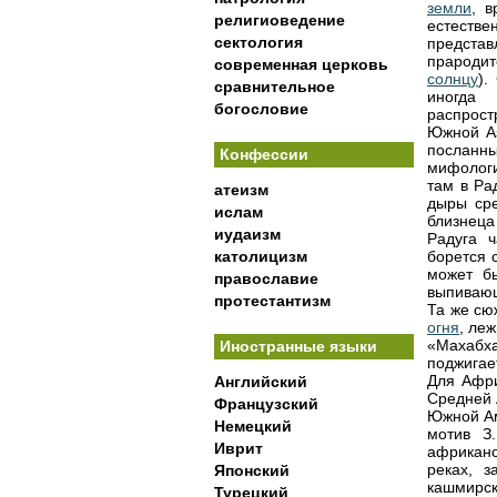
земли
, в
религиоведение
естестве
сектология
представ
прародит
современная церковь
солнцу
).
сравнительное
иногда
богословие
распрос
Южной Аз
посланны
Конфессии
мифологи
там в Ра
атеизм
дыры ср
ислам
близнеца
иудаизм
Радуга 
католицизм
борется
может б
православие
выпиваю
протестантизм
Та же сю
огня
, ле
«Махабх
Иностранные языки
поджигает
Для Афри
Английский
Средней 
Французский
Южной Ам
Немецкий
мотив З
Иврит
африканс
реках, з
Японский
кашмирск
Турецкий