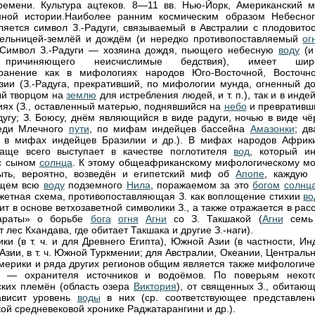
ремени. Культура ацтеков. 8—11 вв. Нью-Йорк, Американский м
нной истории.Наиболее ранним космическим образом Небесног
ляется символ З.-Радуги, связываемый в Австралии с плодовитос
ельницей-землёй и дождём (и нередко противопоставляемый
ог
 Символ З.-Радуги — хозяина дождя, пьющего небесную
воду
(и
 причиняющего неисчислимые бедствия), имеет шир
транение как в мифологиях народов Юго-Восточной, Восточн
ии (З.-Радуга, прекративший, по мифологии мунда, огненный до
й творцом на
землю
для истребления людей, и т. п.), так и в инде
ях (З., оставленный матерью, поднявшийся на
небо
и превративш
дугу; З. Боюсу, днём являющийся в виде радуги, ночью в виде чё
еди Млечного
пути
, по мифам индейцев бассейна
Амазонки
; дв
 в мифах индейцев Бразилии и др.). В мифах народов Африки
чаще всего выступает в качестве поглотителя
вод
, который ин
 с сыном
солнца
. К этому общеафриканскому мифологическому мо
ыть, вероятно, возведён и египетский миф об
Апопе
, каждую 
щем всю
воду
подземного
Нила
, поражаемом за это
богом
солнц
жетная схема, противопоставляющая З. как воплощение стихии
во
жит в основе ветхозаветной символики З., а также отражается в рас
араты» о борьбе
бога
огня
Агни
со З. Такшакой (
Агни
семь
 лес Кхандава, где обитает Такшака и другие З.-наги).
ки (в т. ч. и для Древнего Египта), Южной Азии (в частности, Ин
Азии, в т. ч. Южной Туркмении; для Австралии, Океании, Централь
ерики и ряда других регионов общим является также мифологиче
. — охранителя источников и водоёмов. По поверьям некот
ких племён (область озера
Виктория
), от священных З., обитающ
ависит уровень
воды
в них (ср. соответствующее представлен
ой средневековой хронике Раджатарангини и др.).