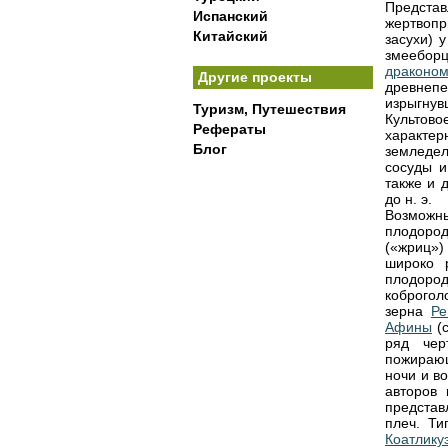
Представ
Испанский
жертвоп
Китайский
засухи) 
змеебор
драконо
Другие проекты
древнепе
изрыгну
Туризм, Путешествия
Культов
Рефераты
характ
Блог
земледел
сосуды и
также и 
до н. э.
Возможны
плодоро
(«жриц»)
широко р
плодород
коброгол
зерна
Ре
Афины
(с
ряд чер
пожира
ночи и в
авторов 
представ
плеч. Ти
Коатлику