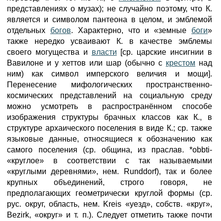
представлениях о музах); не случайно поэтому, что К.
является и символом пантеона в целом, и эмблемой
отдельных
богов
. Характерно, что и «земные
боги
»
также нередко усваивают К. в качестве эмблемы
своего могущества и
власти
[ср. царские инсигнии в
Вавилоне и у хеттов или шар (обычно с
крестом
над
ним) как символ имперского величия и мощи].
Перенесение мифологических пространственно-
космических представлений на социальную среду
можно усмотреть в распространённом способе
изображения структуры брачных классов как К., в
структуре архаического поселения в виде К.; ср. также
языковые данные, относящиеся к обозначению как
самого поселения (ср. община, из праслав. *obbti-
«круглое» в соответствии с так называемыми
«круглыми деревнями», нем. Runddorf), так и более
крупных объединений, строго говоря, не
предполагающих геометрически круглой формы (ср.
рус. округ, область, нем. Kreis «уезд», собств. «круг»,
Bezirk, «округ» и т. п.). Следует отметить также почти