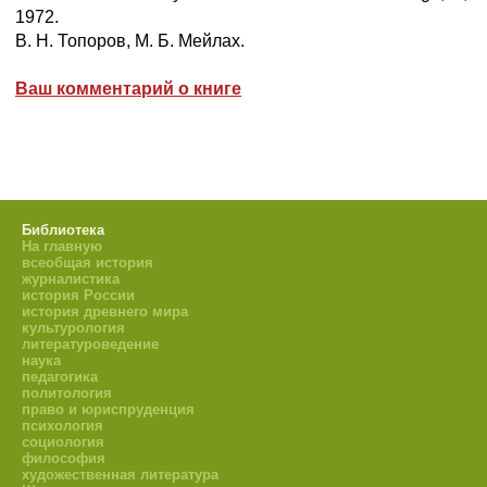
1972.
B. H. Топоров, M. Б. Мейлах.
Ваш комментарий о книге
Библиотека
На главную
всеобщая история
журналистика
история России
история древнего мира
культурология
литературоведение
наука
педагогика
политология
право и юриспруденция
психология
социология
философия
художественная литература