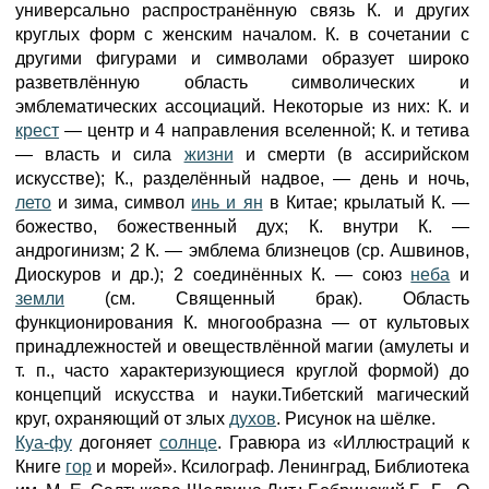
универсально распространённую связь К. и других
круглых форм с женским началом. К. в сочетании с
другими фигурами и символами образует широко
разветвлённую область символических и
эмблематических ассоциаций. Некоторые из них: К. и
крест
— центр и 4 направления вселенной; К. и тетива
— власть и сила
жизни
и смерти (в ассирийском
искусстве); К., разделённый надвое, — день и ночь,
лето
и зима, символ
инь и ян
в Китае; крылатый К. —
божество, божественный дух; К. внутри К. —
андрогинизм; 2 К. — эмблема близнецов (ср. Ашвинов,
Диоскуров и др.); 2 соединённых К. — союз
неба
и
земли
(см. Священный брак). Область
функционирования К. многообразна — от культовых
принадлежностей и овеществлённой магии (амулеты и
т. п., часто характеризующиеся круглой формой) до
концепций искусства и науки.Тибетский магический
круг, охраняющий от злых
духов
. Рисунок на шёлке.
Куа-фу
догоняет
солнце
. Гравюра из «Иллюстраций к
Книге
гор
и морей». Ксилограф. Ленинград, Библиотека