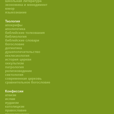
Школьная литература
экономика и менеджмент
юмор
языкознание
Теология
апокрифы
апологетика
библейские толкования
библиология
библейские словари
богословие
догматика
душепопечительство
екклесиология
история церкви
оккультизм
патрология
религиоведение
сектология
современная церковь
сравнительное богословие
Конфессии
атеизм
ислам
иудаизм
католицизм
православие