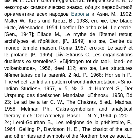
им. M. E. Салтыкова-Щедрина.Лит.: Бобринский Б. Б., О
некоторых символических знаках, общих первобытной
орнаментике всех народов
Европы
и Азии, М., 1902;
Mьller W., Kreis und Kreuz, В., 1938; его же, Die blaue
Hьtte, Wiesbaden, 1954; Loeffler-Delachaux M., Le cercle,
[Gen., 1947]; Eliade M., Le mythe de l'йternel retour,
archйtypes et rйpйtition, [P., 1949]; его же, Centre du
monde, temple, maison, Roma, 1957; его же, Le sacrй et
le profane, [P., 1965]; Lйvi-Strauss C, Les organisations
dualistes existentelles?, «Bijdragen tot de taal-, land- en
volkenkunde», 1956, deel 112; его же, Les structures
йlйmentaires de lа parentй, 2 йd., P., 1968; Hor se h P.,
The wheel: an Indian pattern of world-interpretation, «Sino-
Indian Studies», 1957, v. 5, № 3—4; Hummel S., Der
Ursprung des tibetischen Mandalas, «Ethnos», 1958, Bd
23; Le ad be a ter С. W., The Chakras, 5 ed., Madras,
1958; Metman Ph., Cakra-symbolism and analytical
therapy, в сб.: Der Archetyp, Basel — N. Y., 1964, p. 220—
24; Leroi-Gourhan Б., Les religions de la prйhistoire, P.,
1964; Gelling P., Davidson H. E., The chariot of the sun
and other rites and symbols of the Northern bronze age, L.,