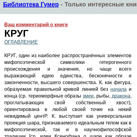
Библиотека Гумер
-
Только интересные кни
Ваш комментарий о книге
КРУГ
ОГЛАВЛЕНИЕ
КРУГ, один из наиболее распространённых элементов
мифопоэтической символики гетерогенного
происхождения и значения, но чаще всего
выражающий идею единства, бесконечности и
законченности, высшего совершенства. К. как фигура,
образуемая правильной кривой линией без
начала
и
конца (ср. териоморфные образы
змеи
, рыбы,
дракона
,
проглатывающих свой собственный хвост),
ориентирована в любой своей точке на некий
невидимый центР. К. выступает как универсальная
проекция шара, признаваемого идеальным телом как в
мифопоэтической, так и в научнофилософской
традиции [ср. идеи Ксенофана о шаре как образе