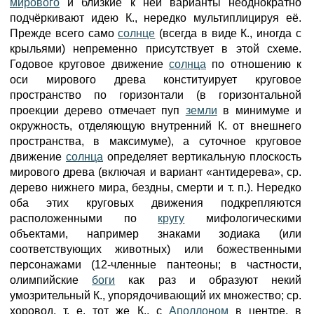
мирового
и близкие к ней варианты неоднократно
подчёркивают идею К., нередко мультиплицируя её.
Прежде всего само
солнце
(всегда в виде К., иногда с
крыльями) непременно присутствует в этой схеме.
Годовое круговое движение
солнца
по отношению к
оси мирового древа конституирует круговое
пространство по горизонтали (в горизонтальной
проекции дерево отмечает пуп
земли
в минимуме и
окружность, отделяющую внутренний К. от внешнего
пространства, в максимуме), а суточное круговое
движение
солнца
определяет вертикальную плоскость
мирового древа (включая и вариант «антидерева», ср.
дерево нижнего мира, бездны, смерти и т. п.). Нередко
оба этих круговых движения подкрепляются
расположенными по
кругу
мифологическими
объектами, например знаками зодиака (или
соответствующих животных) или божественными
персонажами (12-членные пантеоны; в частности,
олимпийские
боги
как раз и образуют некий
умозрительный К., упорядочивающий их множество; ср.
хоровод, т. е. тот же К., с
Аполлоном
в центре, в