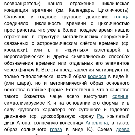
возвращается») нашла отражение циклическая
концепция времени (см. Календарь, Цикличность).
Суточное и годовое круговое движение
солнца
соединяло цикличность времени с цикличностью
пространства, что уже в более позднее время нашло
отражение в структуре мегалитических сооружений,
связанных с астрономическим счётом времени (ср.
кромлехи), или т. н. «круглых» календарей, в
иероглифических и других символических способах
обозначения времени или отдельных его элементов
через фигуру К. Все эти представления мотивируют не
только типологически частый образ
космоса
в виде К.
(или шара), но и метонимический образ основного
божества в той же форме. Естественно, что в качестве
такого божества чаще всего выступает
солнце
,
символизируемое К. и на основании его формы, и в
силу кругового характера его суточного и годового
движения (ср. дискообразную корону
Ра
, крылатый
диск Атона, солнечную колесницу
Аполлона
, а также
образ солнечного
глаза
в виде К.). Схема
древа