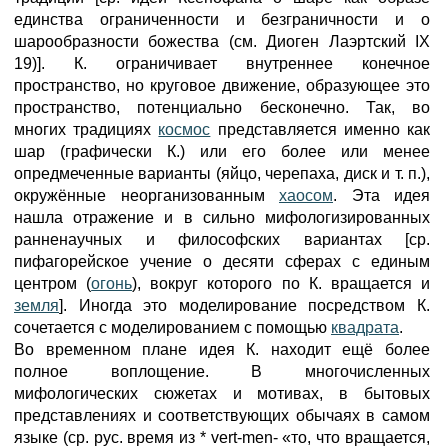
единства ограниченности и безграничности и о
шарообразности божества (см. Диоген Лаэртский IX
19)]. К. ограничивает внутреннее конечное
пространство, но круговое движение, образующее это
пространство, потенциально бесконечно. Так, во
многих традициях
космос
представляется именно как
шар (графически К.) или его более или менее
опредмеченные варианты (яйцо, черепаха, диск и т. п.),
окружённые неорганизованным
хаосом
. Эта идея
нашла отражение и в сильно мифологизированных
ранненаучных и философских вариантах [ср.
пифагорейское учение о десяти сферах с единым
центром (
огонь
), вокруг которого по К. вращается и
земля
]. Иногда это моделирование посредством К.
сочетается с моделированием с помощью
квадрата
.
Во временном плане идея К. находит ещё более
полное воплощение. В многочисленных
мифологических сюжетах и мотивах, в бытовых
представлениях и соответствующих обычаях в самом
языке (ср. рус. время из * vert-men- «то, что вращается,