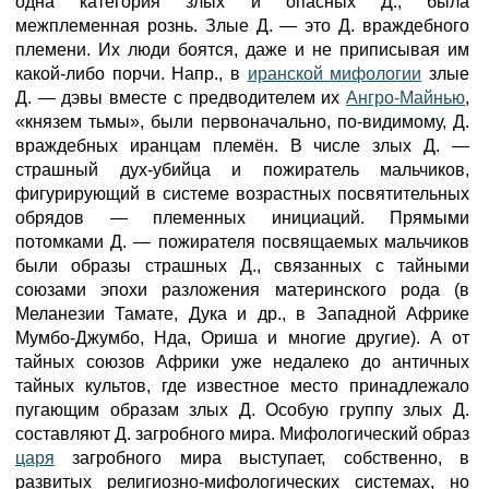
одна категория злых и опасных Д., была
межплеменная рознь. Злые Д. — это Д. враждебного
племени. Их люди боятся, даже и не приписывая им
какой-либо порчи. Напр., в
иранской мифологии
злые
Д. — дэвы вместе с предводителем их
Ангро-Майнью
,
«князем тьмы», были первоначально, по-видимому, Д.
враждебных иранцам племён. В числе злых Д. —
страшный дух-убийца и пожиратель мальчиков,
фигурирующий в системе возрастных посвятительных
обрядов — племенных инициаций. Прямыми
потомками Д. — пожирателя посвящаемых мальчиков
были образы страшных Д., связанных с тайными
союзами эпохи разложения материнского рода (в
Меланезии Тамате, Дука и др., в Западной Африке
Мумбо-Джумбо, Нда, Ориша и многие другие). А от
тайных союзов Африки уже недалеко до античных
тайных культов, где известное место принадлежало
пугающим образам злых Д. Особую группу злых Д.
составляют Д. загробного мира. Мифологический образ
царя
загробного мира выступает, собственно, в
развитых религиозно-мифологических системах, но