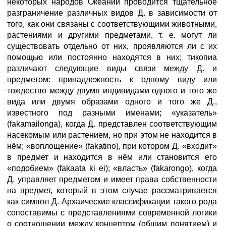
некоторых народов Океании проводится тщательное
разграничение различных видов Д. в зависимости от
того, как они связаны с соответствующими животными,
растениями и другими предметами, т. е. могут ли
существовать отдельно от них, проявляются ли с их
помощью или постоянно находятся в них; тикопиа
различают следующие виды связи между Д. и
предметом: принадлежность к одному виду или
тождество между двумя индивидами одного и того же
вида или двумя образами одного и того же Д.,
известного под разными именами; «указатель»
(fakamailonga), когда Д. представлен соответствующим
насекомым или растением, но при этом не находится в
нём; «воплощение» (fakatino), при котором Д. «входит»
в предмет и находится в нём или становится его
«подобием» (fakaata ki ei); «власть» (fakarongo), когда
Д. управляет предметом и имеет права собственности
на предмет, который в этом случае рассматривается
как символ Д. Архаические классификации такого рода
сопоставимы с представлениями современной логики
о соотношении между концептом (общим понятием) и