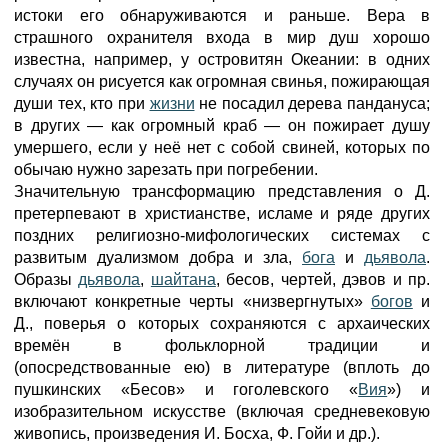
истоки его обнаруживаются и раньше. Вера в
страшного охранителя входа в мир душ хорошо
известна, например, у островитян Океании: в одних
случаях он рисуется как огромная свинья, пожирающая
души тех, кто при
жизни
не посадил дерева пандануса;
в других — как огромный краб — он пожирает душу
умершего, если у неё нет с собой свиней, которых по
обычаю нужно зарезать при погребении.
Значительную трансформацию представления о Д.
претерпевают в христианстве, исламе и ряде других
поздних религиозно-мифологических системах с
развитым дуализмом добра и зла,
бога
и
дьявола
.
Образы
дьявола
,
шайтана
, бесов, чертей, дэвов и пр.
включают конкретные черты «низвергнутых»
богов
и
Д., поверья о которых сохраняются с архаических
времён в фольклорной традиции и
(опосредствованные ею) в литературе (вплоть до
пушкинских «Бесов» и гоголевского «
Вия
») и
изобразительном искусстве (включая средневековую
живопись, произведения И. Босха, Ф. Гойи и др.).