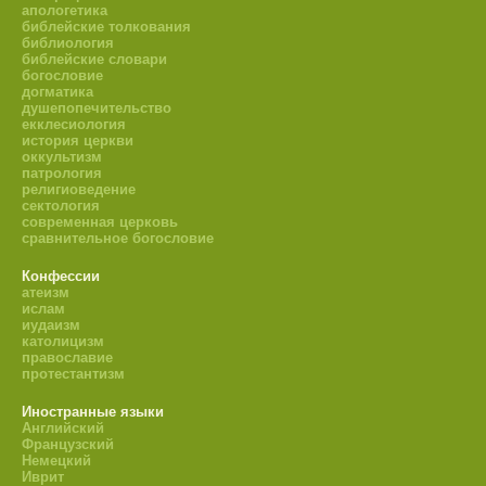
апологетика
библейские толкования
библиология
библейские словари
богословие
догматика
душепопечительство
екклесиология
история церкви
оккультизм
патрология
религиоведение
сектология
современная церковь
сравнительное богословие
Конфессии
атеизм
ислам
иудаизм
католицизм
православие
протестантизм
Иностранные языки
Английский
Французский
Немецкий
Иврит