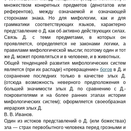
множеством конкретных предметов (денотатов или
референтов), между означаемой и означающей
сторонами знака. Но для мифологии, как и для
грамматики соответствующих языков, характерно
представление о Д. как об активно действующих силах.
Связь Д. с теми предметами, в которых он
проявляется, определяется не законами логики, а
правилами мифологической мысли; поэтому один и тот
же Д. может проявляться и в человеке, и в животных.
Общей тенденцией развития мифологических систем
является (при их распаде) «превращение»
богов
в Д. и
сохранение последних только в качестве злых Д.
(отсюда возможность неверного предположения о
большей значимости злых Д. по сравнению с Д.-
покровителями и на более ранних этапах истории
мифологических систем); оформляется своеобразная
иерархия злых Д.
В. В. Иванов.
Один из истоков представлений о Д. (или божествах)
зла — страх первобытного человека перед грозными и