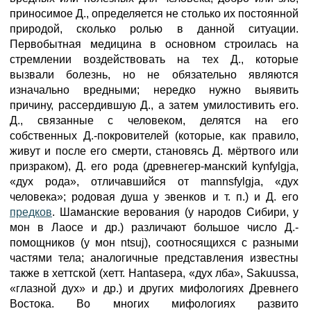
приносимое Д., определяется не столько их постоянной
природой, сколько ролью в данной ситуации.
Первобытная медицина в основном строилась на
стремлении воздействовать на тех Д., которые
вызвали болезнь, но не обязательно являются
изначально вредными; нередко нужно выявить
причину, рассердившую Д., а затем умилостивить его.
Д., связанные с человеком, делятся на его
собственных Д.-покровителей (которые, как правило,
живут и после его смерти, становясь Д. мёртвого или
призраком), Д. его рода (древнегер-манский kynfylgja,
«дух рода», отличавшийся от mannsfylgja, «дух
человека»; родовая душа у эвенков и т. п.) и Д. его
предков
. Шаманские верования (у народов Сибири, у
мон в Лаосе и др.) различают большое число Д.-
помощников (у мон ntsuj), соотносящихся с разными
частями тела; аналогичные представления известны
также в хеттской (хетт. Hantasepa, «дух лба», Sakuussa,
«глазной дух» и др.) и других мифологиях Древнего
Востока. Во многих мифологиях развито