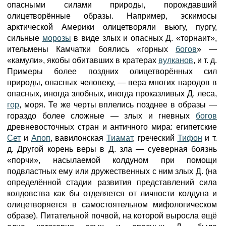
опасными силами природы, порождавший
олицетворённые образы. Например, эскимосы
арктической Америки олицетворяли вьюгу, пургу,
сильные
морозы
в виде злых и опасных Д. «торнаит»,
ительмены Камчатки боялись «горных
богов
» —
«камули», якобы обитавших в кратерах
вулканов
, и т. д.
Примеры более поздних олицетворённых сил
природы, опасных человеку, — вера многих народов в
опасных, иногда злобных, иногда проказливых Д. леса,
гор
, моря. Те же черты вплелись позднее в образы —
гораздо более сложные — злых и гневных
богов
древневосточных стран и античного мира: египетские
Сет
и
Апоп
, вавилонская
Тиамат
, греческий
Тифон
и т.
д. Другой корень веры в Д. зла — суеверная боязнь
«порчи», насылаемой колдуном при помощи
подвластных ему или дружественных с ним злых Д. (на
определённой стадии развития представлений сила
колдовства как бы отделяется от личности колдуна и
олицетворяется в самостоятельном мифологическом
образе). Питательной почвой, на которой выросла ещё