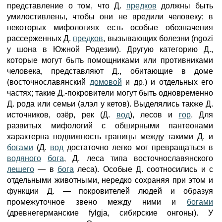
представление о том, что Д.
предков
должны быть
умилостивлены, чтобы они не вредили человеку; в
некоторых мифологиях есть особые обозначения
рассерженных Д.
предков
, вызывающих болезни (ngozi
y шона в Южной Родезии). Другую категорию Д.,
которые могут быть помощниками или противниками
человека, представляют Д., обитающие в доме
(восточнославянский
домовой
и др.) и отдельных его
частях; такие Д.-покровители могут быть одновременно
Д. рода или семьи (алэл у кетов). Выделялись также Д.
источников, озёр, рек (Д.
вод
), лесов и
гор
. Для
развитых мифологий с обширными пантеонами
характерна подвижность границы между такими Д. и
богами
(Д.
вод
достаточно легко мог превращаться в
водяного
бога
, Д. леса типа восточнославянского
лешего
— в
бога
леса). Особые Д. соотносились и с
отдельными животными, нередко сохраняя при этом и
функции Д. — покровителей людей и образуя
промежуточное звено между ними и
богами
(древнегерманские fylgja, сибирские онгоны). У