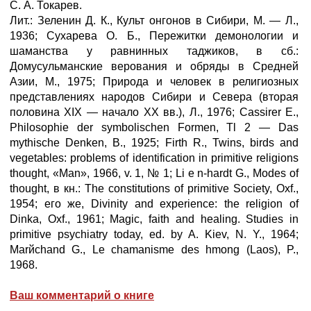
С. А. Токарев.
Лит.: Зеленин Д. К., Культ онгонов в Сибири, М. — Л.,
1936; Сухарева О. Б., Пережитки демонологии и
шаманства у равнинных таджиков, в сб.:
Домусульманские верования и обряды в Средней
Азии, М., 1975; Природа и человек в религиозных
представлениях народов Сибири и Севера (вторая
половина XIX — начало XX вв.), Л., 1976; Cassirer E.,
Philosophie der symbolischen Formen, Tl 2 — Das
mythische Denken, В., 1925; Firth R., Twins, birds and
vegetables: problems of identification in primitive religions
thought, «Man», 1966, v. 1, № 1; Li e n-hardt G., Modes of
thought, в кн.: The constitutions of primitive Society, Oxf.,
1954; его же, Divinity and experience: the religion of
Dinka, Oxf., 1961; Magic, faith and healing. Studies in
primitive psychiatry today, ed. by A. Kiev, N. Y., 1964;
Marйchand G., Le chamanisme des hmong (Laos), P.,
1968.
Ваш комментарий о книге