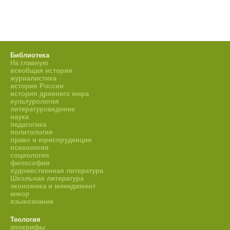
Библиотека
На главную
всеобщая история
журналистика
история России
история древнего мира
культурология
литературоведение
наука
педагогика
политология
право и юриспруденция
психология
социология
философия
художественная литература
Школьная литература
экономика и менеджмент
юмор
языкознание
Теология
апокрифы