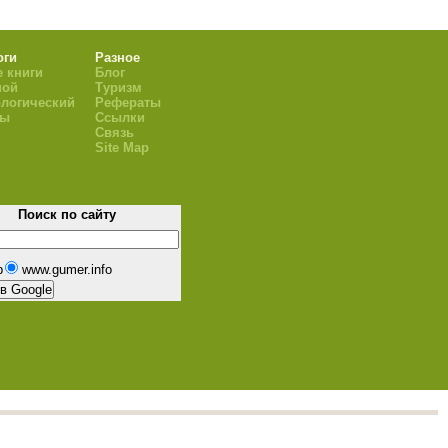
оги
Разное
 книги
Блог
ной
Туризм
логический
Рефераты
ры
Ссылки
Связь
Site Map
Поиск по сайту
b
www.gumer.info