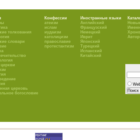
я
Конфессии
Иностранные языки
Катал
фы
атеизм
Английский
Новые
тика
ислам
Французский
Имен
кие толкования
иудаизм
Немецкий
Хроно
огия
католицизм
Иврит
Авто
кие словари
православие
Японский
вие
протестантизм
Турецкий
ка
Испанский
ечительство
Китайский
ология
 церкви
изм
гия
ведение
гия
We
нная церковь
ельное богословие