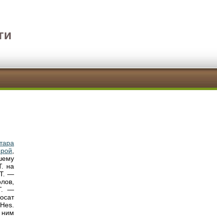
ги
тара
ерой
,
шему
. на
 Т. —
лов,
Т. —
осат
(Hes.
 ним