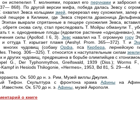
: он испепелил Т. молниями, поразил его
перунами
и забросил е
37— 868). По другой версии мифа, победа далась Зевсу с огро
Т. охватил Зевса кольцами
змей
, перерезал ему сухожилия, запер 
кой пещере в Киликии, где Зевса стерегла драконица Дельфина
 Эгипан выкрали спрятанные в пещере сухожилия Зевса, вставил
н, обретя снова силу, стал преследовать Т. Мойры обманули Т., у
дать т. н. однодневные плоды (ядовитое растение «однодневка»), 
чения силы (Apollod. I 6, 3).
Зевс
навалил на Т. огромную
гору
Эт
 и оттуда Т. изрыгает пламя (Aeshyl. Prom. 365—372). Т. и
Эх
и многих чудовищ (собаку
Орфа
, пса
Кербера
, лернейскую ги
Hes. Theog. 306—325). Т. относится к наступательным силам
земли
как и других чудовищ, предрешена в борьбе олимпийцев с хтонизмом
ippel G., Der Typhonmythos, Greifswald, 1939 (Diss.); Worms F.
-Kampf in Hesiods Thйogonie, «Hermes», 1953, Bd 81, S. 29—44.
ев.
рракота. Ок. 500 до н. э. Рим, Музей виллы Джулия.
вый Тифон. Скульптура с фронтона храма
Афины
на Афинс
 Известняк. Ок. 570 до н. э.
Афины
, музей Акрополя.
ментарий о книге