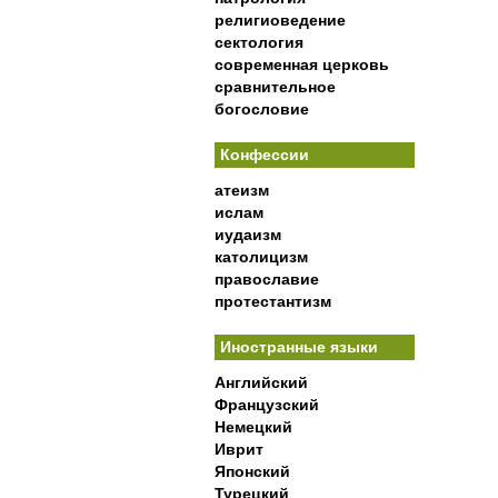
религиоведение
сектология
современная церковь
сравнительное
богословие
Конфессии
атеизм
ислам
иудаизм
католицизм
православие
протестантизм
Иностранные языки
Английский
Французский
Немецкий
Иврит
Японский
Турецкий