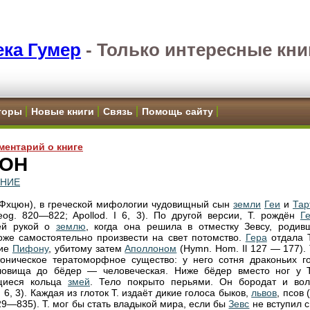
ка Гумер
-
Только интересные кни
торы
Новые книги
Связь
Помощь сайту
ментарий о книге
ОН
ЕНИЕ
хцюн), в греческой мифологии чудовищный сын
земли
Геи
и
Тар
eog. 820—822; Apollod. I 6, 3). По другой версии, Т. рождён
Г
ей рукой о
землю
, когда она решила в отместку Зевсу, родив
тоже самостоятельно произвести на свет потомство.
Гера
отдала Т
ние
Пифону
, убитому затем
Аполлоном
(Hymn. Hom. Il 127 — 177).
тоническое тератоморфное существо: у него сотня драконьих го
уловища до бёдер — человеческая. Ниже бёдер вместо ног у 
щиеся кольца
змей
. Тело покрыто перьями. Он бородат и вол
 I 6, 3). Каждая из глоток Т. издаёт дикие голоса быков,
львов
, псов 
29—835). Т. мог бы стать владыкой мира, если бы
Зевс
не вступил с