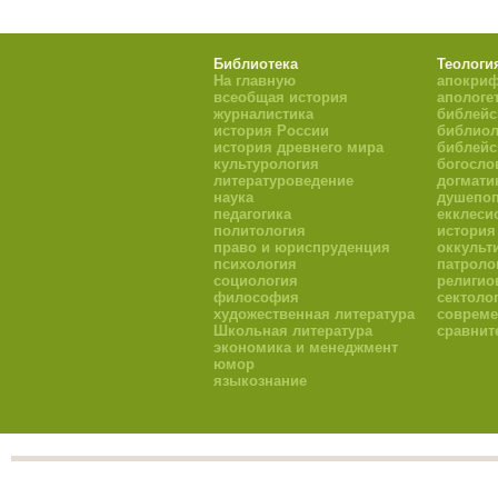
Библиотека
Теологи
На главную
апокри
всеобщая история
апологе
журналистика
библейс
история России
библиол
история древнего мира
библейс
культурология
богосло
литературоведение
догмати
наука
душепоп
педагогика
екклеси
политология
история
право и юриспруденция
оккульт
психология
патроло
социология
религио
философия
сектоло
художественная литература
совреме
Школьная литература
сравнит
экономика и менеджмент
юмор
языкознание