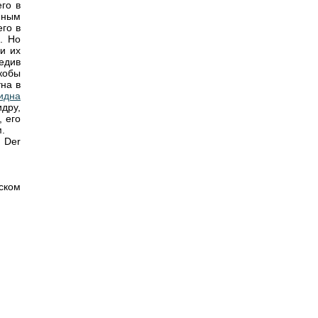
го в
мным
его в
. Но
и их
бедив
якобы
на в
идна
дру,
, его
.
, Der
ком