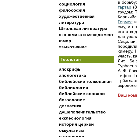
в борьбу
социология
тартар
(8
философия
трудом: 
художественная
Корикийс
Гермес
и
литература
ему, и о
Школьная литература
его отве
экономика и менеджмент
для увели
юмор
Сицилии,
породил
языкознание
химеру, 
участь, 
Теология
Лит.: Se
Typhoeus
апокрифы
А. Ф. Лос
апологетика
Тифон. Те
Трёхгла
библейские толкования
акрополе.
библиология
библейские словари
Ваш ком
богословие
догматика
душепопечительство
екклесиология
история церкви
оккультизм
патрология