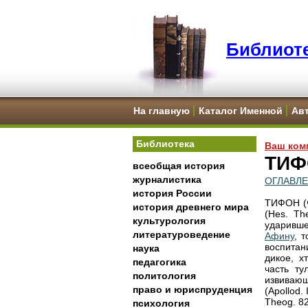
Библиоте
На главную
Каталог Именной
Ав
Библиотека
Ваш ком
ТИФ
всеобщая история
журналистика
ОГЛАВЛ
история России
ТИФОН (Ф
история древнего мира
(Hes. Th
культурология
ударивш
литературоведение
Афину
, 
воспита
наука
дикое, х
педагогика
часть т
политология
извиваю
право и юриспруденция
(Apollod.
Theog. 8
психология