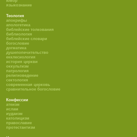
юмор
языкознание
Теология
апокрифы
апологетика
библейские толкования
библиология
библейские словари
богословие
догматика
душепопечительство
екклесиология
история церкви
оккультизм
патрология
религиоведение
сектология
современная церковь
сравнительное богословие
Конфессии
атеизм
ислам
иудаизм
католицизм
православие
протестантизм