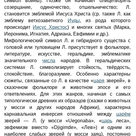
символ войны). Позже он начинает олицетворять
созерцание, одиночество, отшельничество; Л.
становится эмблемой Иисуса Христа (ср. также Л. как
эмблему ветхозаветного
Иуды
, из рода которого
происходит
Иисус Христос
) и многих святых (Марка,
Иеронима, Игнатия, Адриана, Евфимии и др.).
Мифологический символ Л. и гибридного существа с
головой или туловищем Л. присутствует в фольклоре,
литературе, искусстве, геральдике, эмблематике
значительного
числа
народов. В геральдических
системах Л. символизирует стойкость, твёрдость,
спокойствие, благоразумие. Особенно характерны
сюжеты, связанные со Л. в качестве «
царя
зверей», в
сказочном фольклоре и животном эпосе и его
ответвлениях. Для этих жанров, начиная с самых
типологически древних их образцов (сказки о животных
у мосси и других народов Африки), характерна
карнавальная инверсия отношений между
царём
зверей — Л. (у мосси «Uegonaba», «
царь
леса»,
эвфемизм вместо «Djigimde», «Лев») и одним из
наиболее слабых зверей (у мосси заяц), постоянно