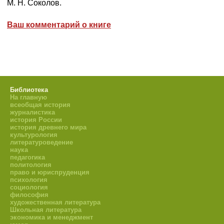
M. H. Соколов.
Ваш комментарий о книге
Библиотека
На главную
всеобщая история
журналистика
история России
история древнего мира
культурология
литературоведение
наука
педагогика
политология
право и юриспруденция
психология
социология
философия
художественная литература
Школьная литература
экономика и менеджмент