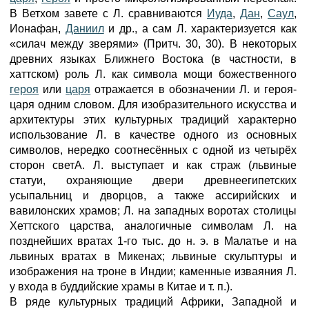
В Ветхом завете с Л. сравниваются
Иуда
,
Дан
,
Саул
,
Ионафан,
Даниил
и др., а сам Л. характеризуется как
«силач между зверями» (Притч. 30, 30). В некоторых
древних языках Ближнего Востока (в частности, в
хаттском) роль Л. как символа мощи божественного
героя
или
царя
отражается в обозначении Л. и героя-
царя одним словом. Для изобразительного искусства и
архитектуры этих культурных традиций характерно
использование Л. в качестве одного из основных
символов, нередко соотнесённых с одной из четырёх
сторон светА. Л. выступает и как страж (львиные
статуи, охраняющие двери древнеегипетских
усыпальниц и дворцов, а также ассирийских и
вавилонских храмов; Л. на западных воротах столицы
Хеттского царства, аналогичные символам Л. на
позднейших вратах 1-го тыс. до н. э. в Малатье и на
львиных вратах в Микенах; львиные скульптуры и
изображения на троне в Индии; каменные изваяния Л.
у входа в буддийские храмы в Китае и т. п.).
В ряде культурных традиций Африки, Западной и