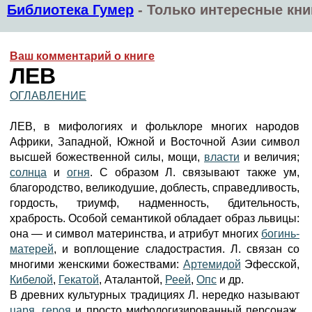
Библиотека Гумер
-
Только интересные кни
Ваш комментарий о книге
ЛЕВ
ОГЛАВЛЕНИЕ
ЛЕВ, в мифологиях и фольклоре многих народов
Африки, Западной, Южной и Восточной Азии символ
высшей божественной силы, мощи,
власти
и величия;
солнца
и
огня
. С образом Л. связывают также ум,
благородство, великодушие, доблесть, справедливость,
гордость, триумф, надменность, бдительность,
храбрость. Особой семантикой обладает образ львицы:
она — и символ материнства, и атрибут многих
богинь-
матерей
, и воплощение сладострастия. Л. связан со
многими женскими божествами:
Артемидой
Эфесской,
Кибелой
,
Гекатой
, Аталантой,
Реей
,
Опс
и др.
В древних культурных традициях Л. нередко называют
царя
,
героя
и просто мифологизированный персонаж.