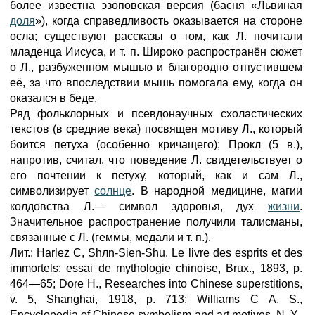
более известна эзоповская версия (басня «Львиная
доля
»), когда справедливость оказывается на стороне
осла; существуют рассказы о том, как Л. почитали
младенца Иисуса, и т. п. Широко распространён сюжет
о Л., разбуженном мышью и благородно отпустившем
её, за что впоследствии мышь помогала ему, когда он
оказался в беде.
Ряд фольклорных и псевдонаучных схоластических
текстов (в средние века) посвящен мотиву Л., который
боится петуха (особенно кричащего); Прокл (5 в.),
напротив, считал, что поведение Л. свидетельствует о
его почтении к петуху, который, как и сам Л.,
символизирует
солнце
. В народной медицине, магии
колдовства Л.— символ здоровья, дух
жизни
.
Значительное распространение получили талисманы,
связанные с Л. (геммы, медали и т. п.).
Лит.: Harlez С, Shлn-Sien-Shu. Le livre des esprits et des
immortels: essai de mythologie chinoise, Brux., 1893, p.
464—65; Dore H., Researches into Chinese superstitions,
v. 5, Shanghai, 1918, p. 713; Williams С A. S.,
Encyclopedia of Chinese symbolism and art motives, N. Y.,