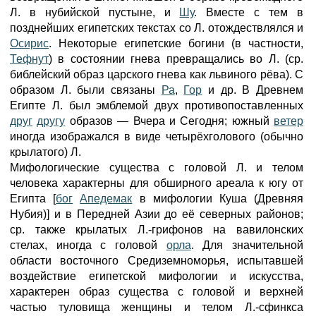
Л. в нубийской пустыне, и
Шу
. Вместе с тем в
позднейших египетских текстах со Л. отождествлялся и
Осирис
. Некоторые египетские богини (в частности,
Тефнут
) в состоянии гнева превращались во Л. (ср.
библейский образ царского гнева как львиного рёва). С
образом Л. были связаны
Ра
,
Гор
и др. В Древнем
Египте Л. был эмблемой двух противопоставленных
друг
другу
образов — Вчера и Сегодня; южный
ветер
иногда изображался в виде четырёхголового (обычно
крылатого) Л.
Мифологические существа с головой Л. и телом
человека характерны для обширного ареала к югу от
Египта [
бог
Апедемак
в мифологии Куша (Древняя
Нубия)] и в Передней Азии до её северных районов;
ср. также крылатых Л.-грифонов на вавилонских
стелах, иногда с головой
орла
. Для значительной
области восточного Средиземноморья, испытавшей
воздействие египетской мифологии и искусства,
характерен образ существа с головой и верхней
частью туловища женщины и телом Л.-сфинкса