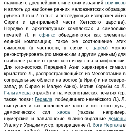
(начиная с древнейших египетских изваяний
сфинксов
и вплоть до наиболее ранних малоазиатских образцов
рубежа 3-го и 2-го тыс. и последующих изображений из
Сирии и центральной части Хеттского царства).
Нередко в архитектурных комплексах и символике
печатей Л. и
сфинкс
объединяются как элементы
единой композиции; такое же соотношение этих
символов (в частности, в связи с
царём
) можно
реконструировать (по микенским и другим данным) для
наиболее раннего греческого искусства и мифологии.
Для юго-востока Передней Азии характерен символ
крылатого Л., распространяющийся из Месопотамии в
сопредельные области на восток (в Иран) и на северо-
запад (в Сирию и Малую Азию). Мотив борьбы со Л.
Гильгамеша
отражён и на месопотамских печатях (ср.
также подвиг
Геракла
, победившего немейского Л.). Л.
выступает и как воплощение злого и жестокого духа,
демонических сил
хаоса
(таковы, например,
шумерские и вавилонские львино-образные
демоны
Угаллу и Уридимму; ср. превращение Л.
бога
Нергала
в