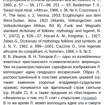
1960, p. 57 — 58, 177—98, 251 — 93; Beidelman T. 0.,
Swazi royal ritual, «Africa», 1966, v. 36, № 4; Crazzolara J.
P., The lwoo, v. 2, Verona, 1953; Erzдhlungen aus dem
West-Sudan, Jena, 1922 (Atlantis, Volksmдrchen und
Volksdichtungen Afrikas, Bd 8); Funk and Wagnalls
standard dictionary of folklore, mythology and legend, N.
Y., [1972], p. 626—27; Hocart A. M., Kingship, L., 1927;
Jоbes G., Dictionary of mythology, folklore and symbols, pt
2, N. Y., 1962, p. 999—1001; Сau1me D., Une legende
africaine du conquйrant, «L'homme», 1966, v. 6, № 3.
В. В. Иванов, В. Н. Топоров.Л.— одно из излюбленных
животных христианского «символического зверинца».
Уже на раннехристианских саркофагах изображения Л.
воплощают идею грядущего воскресения. Образ Л.,
распространённый в пластике романских церквей (ср.
также каменное узорочье владимиро-суздальских
храмов), понимается как бдительный страж святыни
(ср. Исайя 21, 8, а также предание из «Бестиария» и
«Физиолога» о том, что Л. спит с открытыми
глазами
).
В то же время Л. может воплощать идею зла и смерти