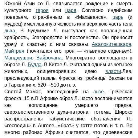
Южной Азии со Л. связывается рождение и смерть
культурного
героя
или
царя
. Согласно индийским
поверьям, отражённым в «Махавансе»,
царь
(и
мудрец) имел львиную челюсть или верхнюю часть тела
льва
. В буддизме Л. выступает как воплощённая
храбрость, благородство и постоянство. Он приносит
удачу и счастье; с ним связаны
Авалокитешвара
,
Майтрея
(почитался его трон — «львиное сиденье»),
Манджушри
,
Вайрочана
. Многократно воплощался в
образе Л.
Будда
. В Китае Л. считался одним из четырёх
животных, олицетворявших идею
власти
.Лев,
преследующий газель. Фреска из гробницы Вакхантов
в Тарквиниях. 520—510 до н. э.
Святой Мамас, восседающий на
льве
. Греческая
фреска. 15 в.В Африке образ Л. часто воспринимается
как воплощение умершего предка,
сверхъестественного духа-патрона, тотема. Широко
распространены табуистические обозначения Л.:
«господин» в Анголе, «брат» у готтентотов и т. п. Во
многих районах Африки считается, что деревенские