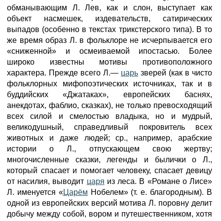
обманывающим Л. Лев, как и слон, выступает как
объект насмешек, издевательств, сатирических
выпадов (особенно в текстах трикстерского типа). В то
же время образ Л. в фольклоре не исчерпывается его
«сниженной» и осмеиваемой ипостасью. Более
широко известны мотивы противоположного
характера. Прежде всего Л.—
царь
зверей (как в чисто
фольклорных мифопоэтических источниках, так и в
буддийских «Джатаках», европейских баснях,
анекдотах, фаблио, сказках), не только превосходящий
всех силой и смелостью владыка, но и мудрый,
великодушный, справедливый покровитель всех
животных и даже людей; ср., например, арабские
истории о Л., отпускающем свою жертву;
многочисленные сказки, легенды и былички о Л.,
который спасает и помогает человеку, спасает девицу
от насилия, выводит
царя
из леса. В «Романе о Лисе»
Л. именуется «
Царём
Нобелем» (т. е. благородным). В
одной из европейских версий мотива Л. поровну делит
добычу между собой, вором и путешественником, хотя