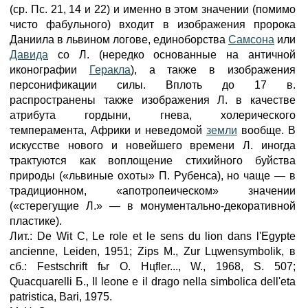
(ср. Пс. 21, 14 и 22) и именно в этом значении (помимо
чисто фабульного) входит в изображения пророка
Даниила в львином логове, единоборства
Самсона
или
Давида
со Л. (нередко основанные на античной
иконографии
Геракла
), а также в изображения
персонификации силы. Вплоть до 17 в.
распространены также изображения Л. в качестве
атрибута гордыни, гнева, холерического
темперамента, Африки и неведомой
земли
вообще. В
искусстве нового и новейшего времени Л. иногда
трактуются как воплощение стихийного буйства
природы («львиные охоты» П. Рубенса), но чаще — в
традиционном, «апотропеическом» значении
(«стерегущие Л.» — в монументально-декоративной
пластике).
Лит.: De Wit С, Le role et le sens du lion dans l'Egypte
ancienne, Leiden, 1951; Zips M., Zur Lцwensymbolik, в
сб.: Festschrift fьr О. Hцfler..., W., 1968, S. 507;
Quacquarelli Б., Il leone e il drago nella simbolica dell'etа
patristica, Bari, 1975.