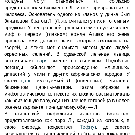
колдуны могут становиться Л.; согласно
представлениям бушменов Л. может превращаться в
человека. Основатель одного из кланов у динка был
близнецом, братом Л. (Л. же считался у них и тотемным
предком). У центральной группы племён луо известен
миф о первом (главном) вожде Атико; его жена
принесла ему двойню львят, которые охотились на
зверей, и Атико мог снабжать мясом даже людей
окрестных селений. В суданской легенде львица
воспитывает
царя
вместе со львёнком. Подобные
легенды объясняют происхождение «львиных»
династий у мали и других африканских народов. У
свази
царь
, именуемый Л. (нгвеньяма), считается
близнецом царицы-матери, таким образом в
мифопоэтическом контексте их можно рассматривать
как близнечную пару, один из членов которой (а в более
раннем варианте, по-видимому, оба) — Л.
В египетской мифологии известно божество,
представляемое как пара Л., каждый из которых, в
свою очередь, тождествен
Тефнут
, до своего
возвращения в Египет жившей в образе кровожадного