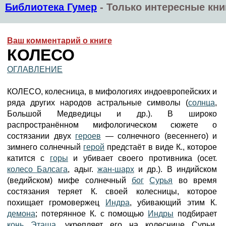
Библиотека Гумер
-
Только интересные кни
Ваш комментарий о книге
КОЛЕСО
ОГЛАВЛЕНИЕ
КОЛЕСО, колесница, в мифологиях индоевропейских и
ряда других народов астральные символы (
солнца
,
Большой Медведицы и др.). В широко
распространённом мифологическом сюжете о
состязании двух
героев
— солнечного (весеннего) и
зимнего солнечный
герой
предстаёт в виде К., которое
катится с
горы
и убивает своего противника (осет.
колесо Балсага
, адыг.
жан-шарх
и др.). В индийском
(ведийском) мифе солнечный
бог
Сурья
во время
состязания теряет К. своей колесницы, которое
похищает громовержец
Индра
, убивающий этим К.
демона
; потерянное К. с помощью
Индры
подбирает
конь
Эташа
, укрепляет его на колеснице Сурьи,