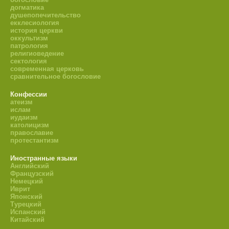
догматика
душепопечительство
екклесиология
история церкви
оккультизм
патрология
религиоведение
сектология
современная церковь
сравнительное богословие
Конфессии
атеизм
ислам
иудаизм
католицизм
православие
протестантизм
Иностранные языки
Английский
Французский
Немецкий
Иврит
Японский
Турецкий
Испанский
Китайский