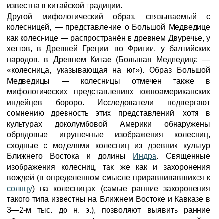
известна в китайской традиции.
Другой мифологический образ, связываемый с
колесницей, — представление о Большой Медведице
как колеснице — распространён в древнем Двуречье, у
хеттов, в Древней Греции, во Фригии, у балтийских
народов, в Древнем Китае (Большая Медведица —
«колесница, указывающая на юг»). Образ Большой
Медведицы — колесницы отмечен также в
мифологических представлениях южноамериканских
индейцев бороро. Исследователи подвергают
сомнению древность этих представлений, хотя в
культурах доколумбовой Америки обнаружены
обрядовые игрушечные изображения колесниц,
сходные с моделями колесниц из древних культур
Ближнего Востока и долины
Индра
. Священные
изображения колесниц, так же как и захоронения
вождей (в определённом смысле приравнивавшихся к
солнцу
) на колесницах (самые ранние захоронения
такого типа известны на Ближнем Востоке и Кавказе в
3—2-м тыс. до н. э.), позволяют выявить ранние