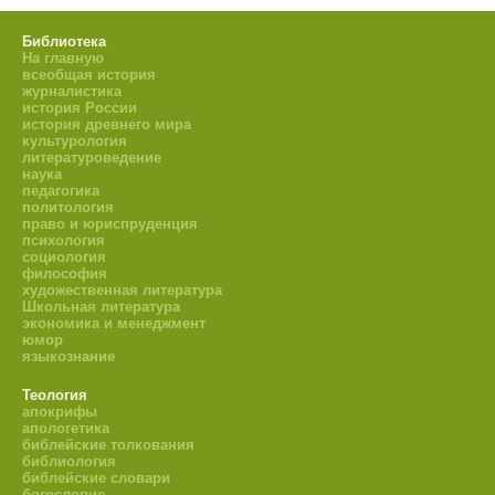
Библиотека
На главную
всеобщая история
журналистика
история России
история древнего мира
культурология
литературоведение
наука
педагогика
политология
право и юриспруденция
психология
социология
философия
художественная литература
Школьная литература
экономика и менеджмент
юмор
языкознание
Теология
апокрифы
апологетика
библейские толкования
библиология
библейские словари
богословие