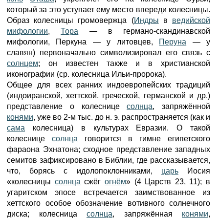
который за это уступает ему место впереди колесницы.
Образ колесницы громовержца (
Индры
в
ведийской
мифологии
,
Тора
— в германо-скандинавской
мифологии, Перкуна — у литовцев,
Перуна
— у
славян) первоначально символизировал его связь с
солнцем
; он известен также и в христианской
иконографии (ср. колесница Ильи-пророка).
Общее для всех ранних индоевропейских традиций
(индоиранской, хеттской, греческой, германской и др.)
представление о колеснице
солнца
, запряжённой
конями
, уже во 2-м тыс. до н. э. распространяется (как и
сама
колесница) в культурах Евразии. О такой
колеснице
солнца
говорится в гимне египетского
фараона Эхнатона; сходное представление западных
семитов зафиксировано в Библии, где рассказывается,
что, борясь с идолопоклонниками,
царь
Иосия
«колесницы
солнца
сжёг
огнём
» (4 Царств 23, 11); в
угаритском эпосе встречается заимствованное из
хеттского особое обозначение вотивного солнечного
диска; колесница
солнца
, запряжённая
конями
,