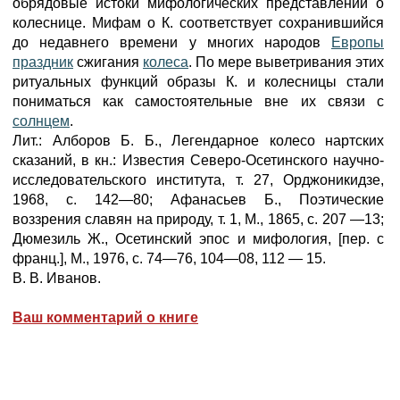
обрядовые истоки мифологических представлений о
колеснице. Мифам о К. соответствует сохранившийся
до недавнего времени у многих народов
Европы
праздник
сжигания
колеса
. По мере выветривания этих
ритуальных функций образы К. и колесницы стали
пониматься как самостоятельные вне их связи с
солнцем
.
Лит.: Алборов Б. Б., Легендарное колесо нартских
сказаний, в кн.: Известия Северо-Осетинского научно-
исследовательского института, т. 27, Орджоникидзе,
1968, с. 142—80; Афанасьев Б., Поэтические
воззрения славян на природу, т. 1, М., 1865, с. 207 —13;
Дюмезиль Ж., Осетинский эпос и мифология, [пер. с
франц.], М., 1976, с. 74—76, 104—08, 112 — 15.
В. В. Иванов.
Ваш комментарий о книге