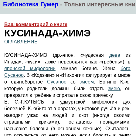
Библиотека Гумер
-
Только интересные кни
Ваш комментарий о книге
КУСИНАДА-ХИМЭ
ОГЛАВЛЕНИЕ
КУСИНАДА-ХИМЭ (др.-япон. «чудесная
дева
из
Инада»; «куси» также переводится как «гребень»), в
японской мифологии
земная богиня. Жена
бога
Сусаноо
. В «Кодзики» и «Нихонги» фигурирует в мифе
о единоборстве
Сусаноо
со
змеем
. Богиню К.-х.,
которую родители должны были отдать
змею
, он
превратил в гребень и спрятал в свою причёску.
Е. С.-Г.КУТЫСЬ, в удмуртской мифологии дух
болезней. К. обитают в оврагах, у истоков ручьёв и рек:
наводят ужас на людей и скот (иногда своими
страшными криками), оставаясь невидимыми,
насылают болезни (в основном кожные). Считалось,
что откупиться от него можно, если бросить в речку