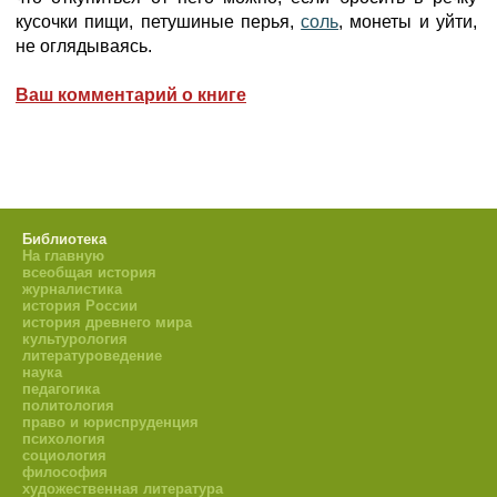
кусочки пищи, петушиные перья,
соль
, монеты и уйти,
не оглядываясь.
Ваш комментарий о книге
Библиотека
На главную
всеобщая история
журналистика
история России
история древнего мира
культурология
литературоведение
наука
педагогика
политология
право и юриспруденция
психология
социология
философия
художественная литература