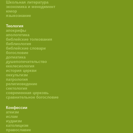
Школьная литература
экономика и менеджмент
юмор
языкознание
Теология
апокрифы
апологетика
библейские толкования
библиология
библейские словари
богословие
догматика
душепопечительство
екклесиология
история церкви
оккультизм
патрология
религиоведение
сектология
современная церковь
сравнительное богословие
Конфессии
атеизм
ислам
иудаизм
католицизм
православие