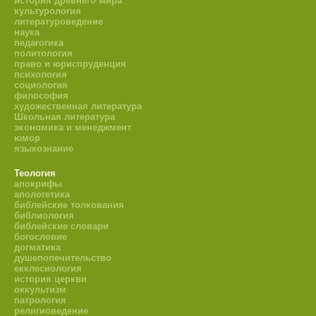
история древнего мира
культурология
литературоведение
наука
педагогика
политология
право и юриспруденция
психология
социология
философия
художественная литература
Школьная литература
экономика и менеджмент
юмор
языкознание
Теология
апокрифы
апологетика
библейские толкования
библиология
библейские словари
богословие
догматика
душепопечительство
екклесиология
история церкви
оккультизм
патрология
религиоведение