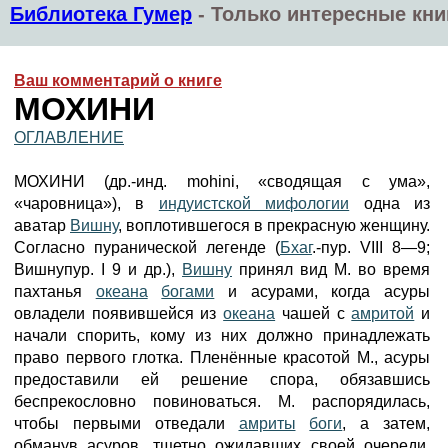
Библиотека Гумер
-
Только интересные кни
Ваш комментарий о книге
МОХИНИ
ОГЛАВЛЕНИЕ
МОХИНИ (др.-инд. mohini, «сводящая с ума»,
«чаровница»), в
индуистской мифологии
одна из
аватар
Вишну
, воплотившегося в прекрасную женщину.
Согласно пуранической легенде (
Бхаг
.-пур. VIII 8—9;
Вишнупур. I 9 и др.),
Вишну
принял вид М. во время
пахтанья
океана
богами
и асурами, когда асуры
овладели появившейся из
океана
чашей с
амритой
и
начали спорить, кому из них должно принадлежать
право первого глотка. Пленённые красотой М., асуры
предоставили ей решение спора, обязавшись
беспрекословно повиноваться. М. распорядилась,
чтобы первыми отведали
амриты
боги
, а затем,
обманув асуров, тщетно ожидавших своей очереди,