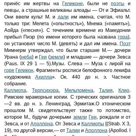
принёс им жертвы на
Геликоне
, были не
поэты
и
певцы, а страшные великаны алоады — От и Эфиальт.
Они ввели культ М. и
дали
им имена, считая, что М.
только три: Мелета («опытность»), Мнема («память»),
Аойда («песня»). С течением времени из Македонии
прибыл Пиэр (по имени которого была названа
гора
),
он установил число М. (девять) и дал им имена.
Поэт
Мимнерм утверждал, что были старшие М.— дочери
Урана (
неба
) и
Геи
(
земли
) и младшие — дочери Зевса
(Paus. IX 29 1 — 5).Музы. Слева — Муза с лирой на
горе
Геликон
. Фрагменты росписи белофонного лекифа
«художника
Ахилла
». Ок. 440 до н. э. Частное
собрание.
Каллиопа
,
Терпсихора
,
Мельпомена
,
Талия
,
Клио
.
Римские мраморные копии. С греческих оригиналов 3
—2 вв. до н. э. Ленинград, Эрмитаж.О хтоническом
прошлом М. свидетельствует также то потомство,
которое М., будучи дочерьми
земли
Геи
, рождали и от
Зевса, и от
Аполлона
. От Зевса и
Каллиопы
[(Strab. X 3,
19), по другой версии,— от
Талии
и
Аполлона
(Apollod. I