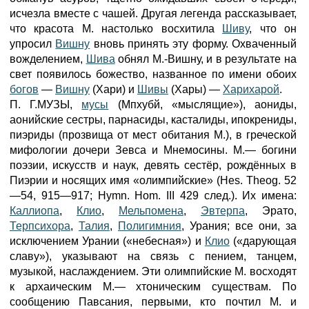
исчезла вместе с чашей. Другая легенда рассказывает,
что красота М. настолько восхитила
Шиву
, что он
упросил
Вишну
вновь принять эту форму. Охваченный
вожделением,
Шива
обнял М.-Вишну, и в результате на
свет появилось божество, названное по имени обоих
богов
—
Вишну
(Хари) и
Шивы
(Хары) —
Харихарой
.
П. Г.МУЗЫ,
мусы
(Мпхубй, «мыслящие»), аониды,
аонийские сестры, парнасиды, касталиды, ипокрениды,
пиэриды (прозвища от мест обитания М.), в греческой
мифологии дочери Зевса и Мнемосины. М.— богини
поэзии, искусств и наук, девять сестёр, рождённых в
Пиэрии и носящих имя «олимпийские» (Hes. Theog. 52
—54, 915—917; Hymn. Hom. III 429 след.). Их имена:
Каллиопа
,
Клио
,
Мельпомена
,
Эвтерпа
, Эрато,
Терпсихора
,
Талия
,
Полигимния
, Урания; все они, за
исключением Урании («небесная») и
Клио
(«дарующая
славу»), указывают на связь с пением, танцем,
музыкой, наслаждением. Эти олимпийские М. восходят
к архаическим М.— хтоническим существам. По
сообщению Павсания, первыми, кто почтил М. и