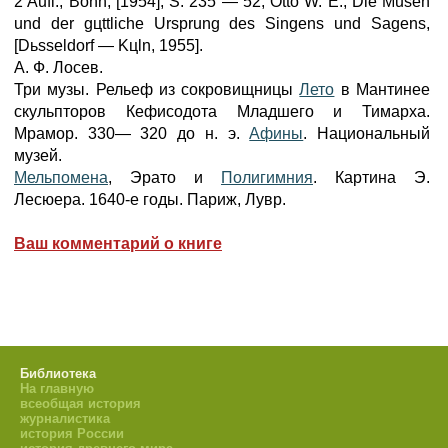
2 Aufl., Bonn, [1954], S. 235 — 52; Otto W. E., Die Musen
und der gцttliche Ursprung des Singens und Sagens,
[Dьsseldorf — Kцln, 1955].
А. Ф. Лосев.
Три музы. Рельеф из сокровищницы
Лето
в Мантинее
скульпторов Кефисодота Младшего и Тимарха.
Мрамор. 330— 320 до н. э.
Афины
. Национальный
музей.
Мельпомена
, Эрато и
Полигимния
. Картина Э.
Лесюера. 1640-е годы. Париж, Лувр.
Ваш комментарий о книге
Библиотека
На главную
всеобщая история
журналистика
история России