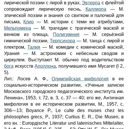
лирической поэзии с лирой в руках,
Эвтерпа
с флейтой
сопровождает лирическую песнь,
Каллиопа
— М.
эпической поэзии и знания со свитком и палочкой для
письма,
Клио
— М. истории с теми же атрибутами,
Мельпомена
— М. трагедии с трагической маской и
венком из плюща,
Полигимния
— М. серьёзной
гимнической поэзии,
Терпсихора
— М. танца с лирой и
плектром,
Талия
— М. комедии с комической маской,
Урания — М. астрономии с небесным сводом и
циркулем. Выступают М. обычно под водительством
бога
искусств
Аполлона
, получившего имя Мусагет (I 2,
5).
Лит.: Лосев А. Ф.,
Олимпийская мифология
в ее
социально-историческом развитии, «Ученые записки
Московского городского педагогического института им.
Ленина», 1953, т. 72, в. 3, с. 37 — 40; его же, Античная
мифология в ее историческом развитии, М., 1957, с.
306—13; Boyance P., Le culte des muses chez les
philosophes grecs, P., 1937; Curtius E. R., Die Musen, в
его кн. : Europдische Literatur und lateinisches Mittelalter,