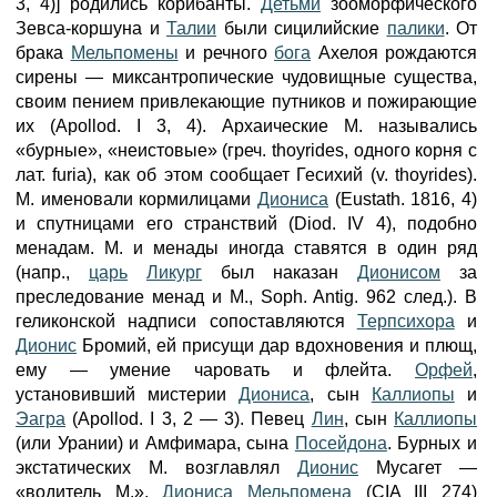
3, 4)] родились корибанты.
Детьми
зооморфического
Зевса-коршуна и
Талии
были сицилийские
палики
. От
брака
Мельпомены
и речного
бога
Ахелоя рождаются
сирены — миксантропические чудовищные существа,
своим пением привлекающие путников и пожирающие
их (Apollod. I 3, 4). Архаические М. назывались
«бурные», «неистовые» (греч. thoyrides, одного корня с
лат. furia), как об этом сообщает Гесихий (v. thoyrides).
M. именовали кормилицами
Диониса
(Eustath. 1816, 4)
и спутницами его странствий (Diod. IV 4), подобно
менадам. М. и менады иногда ставятся в один ряд
(напр.,
царь
Ликург
был наказан
Дионисом
за
преследование менад и М., Soph. Antig. 962 след.). В
геликонской надписи сопоставляются
Терпсихора
и
Дионис
Бромий, ей присущи дар вдохновения и плющ,
ему — умение чаровать и флейта.
Орфей
,
установивший мистерии
Диониса
, сын
Каллиопы
и
Эагра
(Apollod. I 3, 2 — 3). Певец
Лин
, сын
Каллиопы
(или Урании) и Амфимара, сына
Посейдона
. Бурных и
экстатических М. возглавлял
Дионис
Мусагет —
«водитель М.».
Диониса
Мельпомена
(CIA III 274)