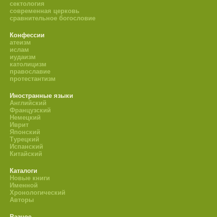
сектология
современная церковь
сравнительное богословие
Конфессии
атеизм
ислам
иудаизм
католицизм
православие
протестантизм
Иностранные языки
Английский
Французский
Немецкий
Иврит
Японский
Турецкий
Испанский
Китайский
Каталоги
Новые книги
Именной
Хронологический
Авторы
Разное