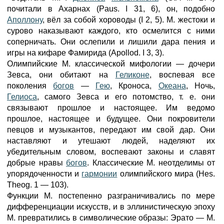
почитали в Ахарнах (Paus. I 31, 6), он, подобно
Аполлону
, вёл за собой хороводы (I 2, 5). М. жестоки и
сурово наказывают каждого, кто осмелится с ними
соперничать. Они ослепили и лишили дара пения и
игры на кифаре Фамирида (Apollod. I 3, 3).
Олимпийские М. классической мифологии — дочери
Зевса, они обитают на
Геликоне
, воспевая все
поколения
богов
—
Гею
, Кроноса,
Океана
, Ночь,
Гелиоса
, самого Зевса и его потомство, т. е. они
связывают прошлое и настоящее. Им ведомо
прошлое, настоящее и будущее. Они покровители
певцов и музыкантов, передают им свой дар. Они
наставляют и утешают людей, наделяют их
убедительным словом, воспевают законы и славят
добрые нравы
богов
. Классические М. неотделимы от
упорядоченности и
гармонии
олимпийского мира (Hes.
Theog. 1 — 103).
Функции M. постепенно разграничивались по мере
дифференциации искусств, и в эллинистическую эпоху
М. превратились в символические образы: Эрато — М.